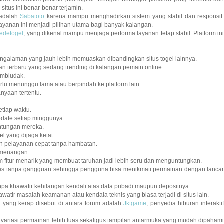
itus ini benar-benar terjamin.
 adalah
Sabatoto
karena mampu menghadirkan sistem yang stabil dan responsif
ayanan ini menjadi pilihan utama bagi banyak kalangan.
edetogel
, yang dikenal mampu menjaga performa layanan tetap stabil. Platform in
ngalaman yang jauh lebih memuaskan dibandingkan situs togel lainnya.
 terbaru yang sedang trending di kalangan pemain online.
embludak.
rlu menunggu lama atau berpindah ke platform lain.
nyaan tertentu.
.
tiap waktu.
pdate setiap minggunya.
ntungan mereka.
l yang dijaga ketat.
an pelayanan cepat tanpa hambatan.
kemenangan.
 fitur menarik yang membuat taruhan jadi lebih seru dan menguntungkan.
ses tanpa gangguan sehingga pengguna bisa menikmati permainan dengan lanca
a khawatir kehilangan kendali atas data pribadi maupun depositnya.
tir masalah keamanan atau kendala teknis yang biasa terjadi di situs lain.
a yang kerap disebut di antara forum adalah
Jktgame
, penyedia hiburan interakti
ariasi permainan lebih luas sekaligus tampilan antarmuka yang mudah dipaham