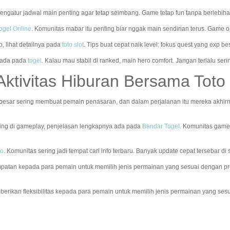
mengatur jadwal main penting agar tetap seimbang. Game tetap fun tanpa berlebiha
ogel Online
. Komunitas mabar itu penting biar nggak main sendirian terus. Game o
, lihat detailnya pada
toto slot
. Tips buat cepat naik level: fokus quest yang exp b
a ada pada
togel
. Kalau mau stabil di ranked, main hero comfort. Jangan terlalu ser
Aktivitas Hiburan Bersama To
besar sering membuat pemain penasaran, dan dalam perjalanan itu mereka akhi
ting di gameplay, penjelasan lengkapnya ada pada
Bandar Togel
. Komunitas game
to
. Komunitas sering jadi tempat cari info terbaru. Banyak update cepat tersebar di 
tan kepada para pemain untuk memilih jenis permainan yang sesuai dengan pre
ikan fleksibilitas kepada para pemain untuk memilih jenis permainan yang ses