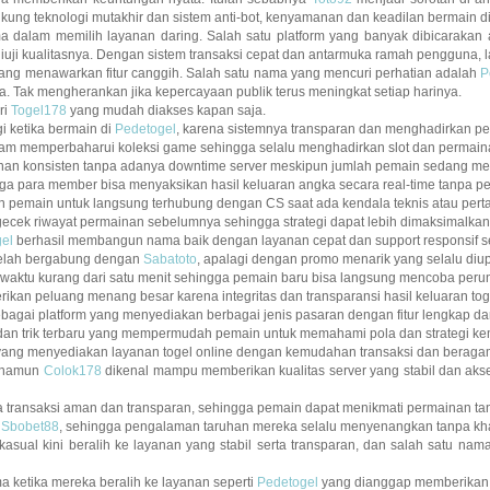
g teknologi mutakhir dan sistem anti-bot, kenyamanan dan keadilan bermain di s
a dalam memilih layanan daring. Salah satu platform yang banyak dibicarakan
uji kualitasnya. Dengan sistem transaksi cepat dan antarmuka ramah pengguna, l
 yang menawarkan fitur canggih. Salah satu nama yang mencuri perhatian adalah
P
Tak mengherankan jika kepercayaan publik terus meningkat setiap harinya.
ri
Togel178
yang mudah diakses kapan saja.
 ketika bermain di
Pedetogel
, karena sistemnya transparan dan menghadirkan pe
m memperbaharui koleksi game sehingga selalu menghadirkan slot dan permainan
an konsisten tanpa adanya downtime server meskipun jumlah pemain sedang m
ga para member bisa menyaksikan hasil keluaran angka secara real-time tanpa pe
 pemain untuk langsung terhubung dengan CS saat ada kendala teknis atau perta
cek riwayat permainan sebelumnya sehingga strategi dapat lebih dimaksimalkan
el
berhasil membangun nama baik dengan layanan cepat dan support responsif se
telah bergabung dengan
Sabatoto
, apalagi dengan promo menarik yang selalu diu
ktu kurang dari satu menit sehingga pemain baru bisa langsung mencoba peru
kan peluang menang besar karena integritas dan transparansi hasil keluaran toge
bagai platform yang menyediakan berbagai jenis pasaran dengan fitur lengkap d
ps dan trik terbaru yang mempermudah pemain untuk memahami pola dan strategi 
 yang menyediakan layanan togel online dengan kemudahan transaksi dan beragam
, namun
Colok178
dikenal mampu memberikan kualitas server yang stabil dan ak
ransaksi aman dan transparan, sehingga pemain dapat menikmati permainan tanp
h
Sbobet88
, sehingga pengalaman taruhan mereka selalu menyenangkan tanpa khawa
asual kini beralih ke layanan yang stabil serta transparan, dan salah satu nam
 ketika mereka beralih ke layanan seperti
Pedetogel
yang dianggap memberikan v