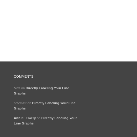
COMMENTS
Matt
on
Directly Labeling Your Line
Graphs
hrbrmstr
on
Directly Labeling Your Line
Graphs
Ann K. Emery
on
Directly Labeling Your
Line Graphs