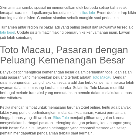
Skin animasi combo spesial ini memunculkan efek berbeda setiap kali streak
tercapai, cara mendapatkannya tersedia melalui
situs toto
. Event double drop bikin
farming makin efisien. Gunakan stamina sebaik mungkin saat periode ini.
Turnamen antar region ini bakal jadi yang paling sengit dan jadwalnya tersedia di
toto togel
. Update sistem matchmaking pengaruh ke kenyamanan main. Lawan
jadi lebih seimbang.
Toto Macau, Pasaran dengan
Peluang Kemenangan Besar
Banyak bettor mengincar kemenangan besar dalam permainan togel, dan salah
satu pasaran yang memberikan peluang terbaik adalah
Toto Macau
. Dengan
sistem pengundian yang dilakukan secara adil dan terbuka, pemain merasa lebih
nyaman dalam memasang taruhan mereka. Selain itu, Toto Macau memiliki
berbagai metode transaksi yang memudahkan pemain dalam melakukan deposit
dan withdraw.
Ketika mencari tempat untuk memasang taruhan togel online, tentu ada banyak
faktor yang perlu dipertimbangkan, mulai dari keamanan, variasi permainan,
hingga bonus yang ditawarkan.
Situs Toto
menjadi pilihan unggulan karena
menyediakan berbagai pasaran terlengkap dengan peluang kemenangan yang
lebih besar. Selain itu, layanan pelanggan yang responsif memastikan setiap
pemain mendapatkan pengalaman terbaik saat bermain.