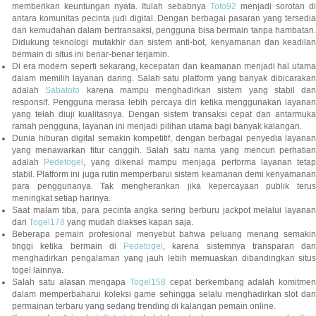
memberikan keuntungan nyata. Itulah sebabnya
Toto92
menjadi sorotan di
antara komunitas pecinta judi digital. Dengan berbagai pasaran yang tersedia
dan kemudahan dalam bertransaksi, pengguna bisa bermain tanpa hambatan.
Didukung teknologi mutakhir dan sistem anti-bot, kenyamanan dan keadilan
bermain di situs ini benar-benar terjamin.
Di era modern seperti sekarang, kecepatan dan keamanan menjadi hal utama
dalam memilih layanan daring. Salah satu platform yang banyak dibicarakan
adalah
Sabatoto
karena mampu menghadirkan sistem yang stabil dan
responsif. Pengguna merasa lebih percaya diri ketika menggunakan layanan
yang telah diuji kualitasnya. Dengan sistem transaksi cepat dan antarmuka
ramah pengguna, layanan ini menjadi pilihan utama bagi banyak kalangan.
Dunia hiburan digital semakin kompetitif, dengan berbagai penyedia layanan
yang menawarkan fitur canggih. Salah satu nama yang mencuri perhatian
adalah
Pedetogel
, yang dikenal mampu menjaga performa layanan tetap
stabil. Platform ini juga rutin memperbarui sistem keamanan demi kenyamanan
para penggunanya. Tak mengherankan jika kepercayaan publik terus
meningkat setiap harinya.
Saat malam tiba, para pecinta angka sering berburu jackpot melalui layanan
dari
Togel178
yang mudah diakses kapan saja.
Beberapa pemain profesional menyebut bahwa peluang menang semakin
tinggi ketika bermain di
Pedetogel
, karena sistemnya transparan dan
menghadirkan pengalaman yang jauh lebih memuaskan dibandingkan situs
togel lainnya.
Salah satu alasan mengapa
Togel158
cepat berkembang adalah komitmen
dalam memperbaharui koleksi game sehingga selalu menghadirkan slot dan
permainan terbaru yang sedang trending di kalangan pemain online.