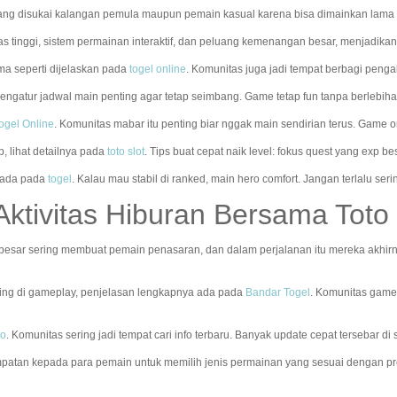
ng disukai kalangan pemula maupun pemain kasual karena bisa dimainkan lama t
tas tinggi, sistem permainan interaktif, dan peluang kemenangan besar, menjadikan
ama seperti dijelaskan pada
togel online
. Komunitas juga jadi tempat berbagi penga
mengatur jadwal main penting agar tetap seimbang. Game tetap fun tanpa berlebiha
ogel Online
. Komunitas mabar itu penting biar nggak main sendirian terus. Game o
, lihat detailnya pada
toto slot
. Tips buat cepat naik level: fokus quest yang exp b
a ada pada
togel
. Kalau mau stabil di ranked, main hero comfort. Jangan terlalu ser
Aktivitas Hiburan Bersama To
besar sering membuat pemain penasaran, dan dalam perjalanan itu mereka akhi
ting di gameplay, penjelasan lengkapnya ada pada
Bandar Togel
. Komunitas game
to
. Komunitas sering jadi tempat cari info terbaru. Banyak update cepat tersebar di 
tan kepada para pemain untuk memilih jenis permainan yang sesuai dengan pre