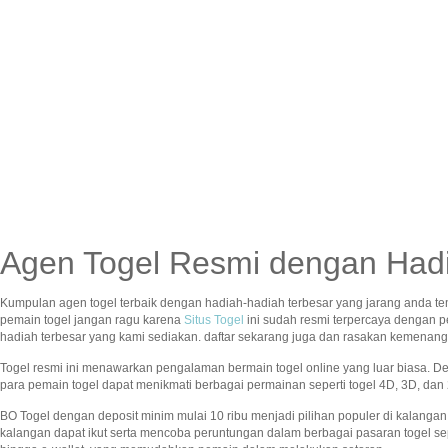
Agen Togel Resmi dengan Hadi
Kumpulan agen togel terbaik dengan hadiah-hadiah terbesar yang jarang anda te
pemain togel jangan ragu karena
Situs Togel
ini sudah resmi terpercaya dengan 
hadiah terbesar yang kami sediakan. daftar sekarang juga dan rasakan kemena
Togel resmi ini menawarkan pengalaman bermain togel online yang luar biasa. 
para pemain togel dapat menikmati berbagai permainan seperti togel 4D, 3D, d
BO Togel dengan deposit minim mulai 10 ribu menjadi pilihan populer di kalang
kalangan dapat ikut serta mencoba peruntungan dalam berbagai pasaran togel se