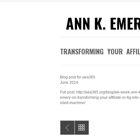
TRANSFORMING YOUR AFFIL
Blog post for aea365
June 2014
Full post: http://aea365.org/blog/we-week-ann-
emery-on-transforming-your-affiliate-or-tig-into-
oiled-machine/