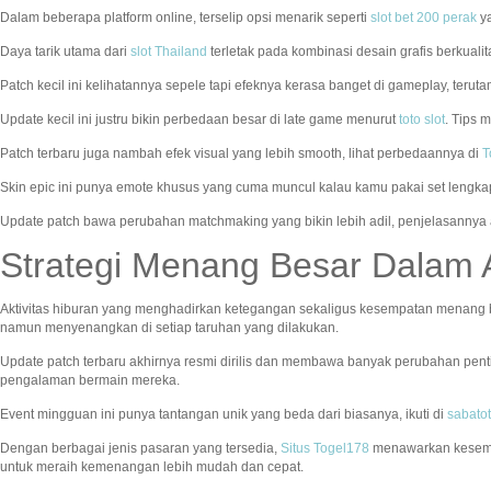
Dalam beberapa platform online, terselip opsi menarik seperti
slot bet 200 perak
ya
Daya tarik utama dari
slot Thailand
terletak pada kombinasi desain grafis berkuali
Patch kecil ini kelihatannya sepele tapi efeknya kerasa banget di gameplay, terut
Update kecil ini justru bikin perbedaan besar di late game menurut
toto slot
. Tips 
Patch terbaru juga nambah efek visual yang lebih smooth, lihat perbedaannya di
T
Skin epic ini punya emote khusus yang cuma muncul kalau kamu pakai set lengkap
Update patch bawa perubahan matchmaking yang bikin lebih adil, penjelasanny
Strategi Menang Besar Dalam 
Aktivitas hiburan yang menghadirkan ketegangan sekaligus kesempatan menang 
namun menyenangkan di setiap taruhan yang dilakukan.
Update patch terbaru akhirnya resmi dirilis dan membawa banyak perubahan pen
pengalaman bermain mereka.
Event mingguan ini punya tantangan unik yang beda dari biasanya, ikuti di
sabato
Dengan berbagai jenis pasaran yang tersedia,
Situs Togel178
menawarkan kesempa
untuk meraih kemenangan lebih mudah dan cepat.