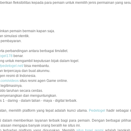
ikan fleksibilitas kepada para pemain untuk memilih jenis permainan yang ses
kinkan pemain bermain kapan saja.
n simulasi otentik.
uk pembayaran.
a perbandingan antara berbagai tim/atlet.
ogel178
benar.
ng untuk mengambil keputusan bijak dalam togel.
//pedetogel.net/
bisa membantu.
gan terpercaya dan buat akunmu.
en resmi di Indonesia.
.com/videos
situs resmi agen Game online.
legitimasinya.
do taruhan secara cerdas.
enyenangkan dan menguntungkan.
s 1 - daring - dalam talian - maya - digital terbaik.
an, memilih platform yang tepat adalah kunci utama.
Pedetogel
hadir sebagai 
kti dalam memberikan layanan terbaik bagi para pemain. Dengan berbagai pilih
 alasan mengapa banyak orang beralih ke situs ini.
n terhadap platform yang digunakan. Memilih
situs togel resmi
adalah langkah 