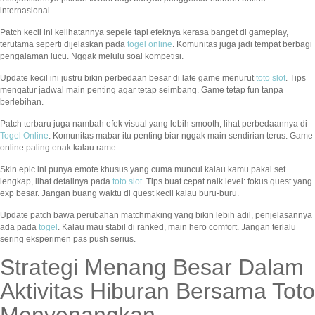
internasional.
Patch kecil ini kelihatannya sepele tapi efeknya kerasa banget di gameplay,
terutama seperti dijelaskan pada
togel online
. Komunitas juga jadi tempat berbagi
pengalaman lucu. Nggak melulu soal kompetisi.
Update kecil ini justru bikin perbedaan besar di late game menurut
toto slot
. Tips
mengatur jadwal main penting agar tetap seimbang. Game tetap fun tanpa
berlebihan.
Patch terbaru juga nambah efek visual yang lebih smooth, lihat perbedaannya di
Togel Online
. Komunitas mabar itu penting biar nggak main sendirian terus. Game
online paling enak kalau rame.
Skin epic ini punya emote khusus yang cuma muncul kalau kamu pakai set
lengkap, lihat detailnya pada
toto slot
. Tips buat cepat naik level: fokus quest yang
exp besar. Jangan buang waktu di quest kecil kalau buru-buru.
Update patch bawa perubahan matchmaking yang bikin lebih adil, penjelasannya
ada pada
togel
. Kalau mau stabil di ranked, main hero comfort. Jangan terlalu
sering eksperimen pas push serius.
Strategi Menang Besar Dalam
Aktivitas Hiburan Bersama Toto