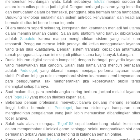
memberikan keuntungan nyata. Itulah sebabnya
Toto92
menjadi sorotan di
antara komunitas pecinta judi digital. Dengan berbagai pasaran yang tersedia
dan kemudahan dalam bertransaksi, pengguna bisa bermain tanpa hambatan.
Didukung teknologi mutakhir dan sistem anti-bot, kenyamanan dan keadilan
bermain di situs ini benar-benar terjamin.
Di era modern seperti sekarang, kecepatan dan keamanan menjadi hal utama
dalam memilih layanan daring. Salah satu platform yang banyak dibicarakan
adalah
Sabatoto
karena mampu menghadirkan sistem yang stabil dan
responsif. Pengguna merasa lebih percaya diri ketika menggunakan layanan
yang telah diuji kualitasnya. Dengan sistem transaksi cepat dan antarmuka
ramah pengguna, layanan ini menjadi pilihan utama bagi banyak kalangan.
Dunia hiburan digital semakin kompetitif, dengan berbagai penyedia layanan
yang menawarkan fitur canggih. Salah satu nama yang mencuri perhatian
adalah
Pedetogel
, yang dikenal mampu menjaga performa layanan tetap
stabil. Platform ini juga rutin memperbarui sistem keamanan demi kenyamanan
para penggunanya. Tak mengherankan jika kepercayaan publik terus
meningkat setiap harinya.
Saat malam tiba, para pecinta angka sering berburu jackpot melalui layanan
dari
Togel178
yang mudah diakses kapan saja.
Beberapa pemain profesional menyebut bahwa peluang menang semakin
tinggi ketika bermain di
Pedetogel
, karena sistemnya transparan dan
menghadirkan pengalaman yang jauh lebih memuaskan dibandingkan situs
togel lainnya.
Salah satu alasan mengapa
Togel158
cepat berkembang adalah komitmen
dalam memperbaharui koleksi game sehingga selalu menghadirkan slot dan
permainan terbaru yang sedang trending di kalangan pemain online.
Keunggulan lain dari
Sabatoto
terletak pada kemampuannya memberika