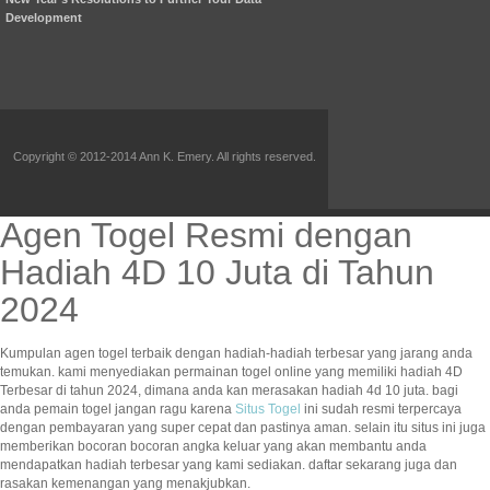
Development
Copyright © 2012-2014 Ann K. Emery. All rights reserved.
Agen Togel Resmi dengan
Hadiah 4D 10 Juta di Tahun
2024
Kumpulan agen togel terbaik dengan hadiah-hadiah terbesar yang jarang anda
temukan. kami menyediakan permainan togel online yang memiliki hadiah 4D
Terbesar di tahun 2024, dimana anda kan merasakan hadiah 4d 10 juta. bagi
anda pemain togel jangan ragu karena
Situs Togel
ini sudah resmi terpercaya
dengan pembayaran yang super cepat dan pastinya aman. selain itu situs ini juga
memberikan bocoran bocoran angka keluar yang akan membantu anda
mendapatkan hadiah terbesar yang kami sediakan. daftar sekarang juga dan
rasakan kemenangan yang menakjubkan.