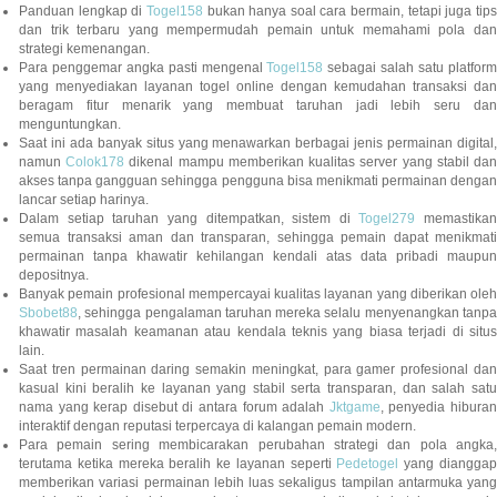
Panduan lengkap di
Togel158
bukan hanya soal cara bermain, tetapi juga tip
dan trik terbaru yang mempermudah pemain untuk memahami pola dan
strategi kemenangan.
Para penggemar angka pasti mengenal
Togel158
sebagai salah satu platfor
yang menyediakan layanan togel online dengan kemudahan transaksi dan
beragam fitur menarik yang membuat taruhan jadi lebih seru dan
menguntungkan.
Saat ini ada banyak situs yang menawarkan berbagai jenis permainan digital,
namun
Colok178
dikenal mampu memberikan kualitas server yang stabil da
akses tanpa gangguan sehingga pengguna bisa menikmati permainan dengan
lancar setiap harinya.
Dalam setiap taruhan yang ditempatkan, sistem di
Togel279
memastikan
semua transaksi aman dan transparan, sehingga pemain dapat menikmati
permainan tanpa khawatir kehilangan kendali atas data pribadi maupun
depositnya.
Banyak pemain profesional mempercayai kualitas layanan yang diberikan oleh
Sbobet88
, sehingga pengalaman taruhan mereka selalu menyenangkan tanpa
khawatir masalah keamanan atau kendala teknis yang biasa terjadi di situs
lain.
Saat tren permainan daring semakin meningkat, para gamer profesional dan
kasual kini beralih ke layanan yang stabil serta transparan, dan salah satu
nama yang kerap disebut di antara forum adalah
Jktgame
, penyedia hibura
interaktif dengan reputasi terpercaya di kalangan pemain modern.
Para pemain sering membicarakan perubahan strategi dan pola angka,
terutama ketika mereka beralih ke layanan seperti
Pedetogel
yang diangga
memberikan variasi permainan lebih luas sekaligus tampilan antarmuka yang