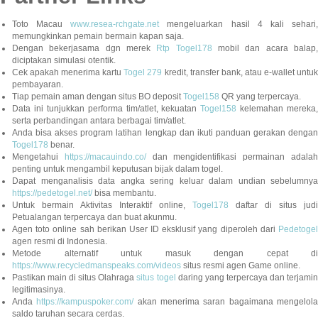
Toto Macau
www.resea-rchgate.net
mengeluarkan hasil 4 kali sehari
memungkinkan pemain bermain kapan saja.
Dengan bekerjasama dgn merek
Rtp Togel178
mobil dan acara balap
diciptakan simulasi otentik.
Cek apakah menerima kartu
Togel 279
kredit, transfer bank, atau e-wallet untu
pembayaran.
Tiap pemain aman dengan situs BO deposit
Togel158
QR yang terpercaya.
Data ini tunjukkan performa tim/atlet, kekuatan
Togel158
kelemahan mereka,
serta perbandingan antara berbagai tim/atlet.
Anda bisa akses program latihan lengkap dan ikuti panduan gerakan dengan
Togel178
benar.
Mengetahui
https://macauindo.co/
dan mengidentifikasi permainan adala
penting untuk mengambil keputusan bijak dalam togel.
Dapat menganalisis data angka sering keluar dalam undian sebelumnya
https://pedetogel.net/
bisa membantu.
Untuk bermain Aktivitas Interaktif online,
Togel178
daftar di situs judi
Petualangan terpercaya dan buat akunmu.
Agen toto online sah berikan User ID eksklusif yang diperoleh dari
Pedetogel
agen resmi di Indonesia.
Metode alternatif untuk masuk dengan cepat di
https://www.recycledmanspeaks.com/videos
situs resmi agen Game online.
Pastikan main di situs Olahraga
situs togel
daring yang terpercaya dan terjami
legitimasinya.
Anda
https://kampuspoker.com/
akan menerima saran bagaimana mengelol
saldo taruhan secara cerdas.