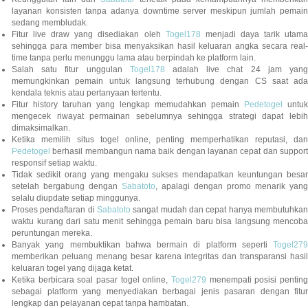
layanan konsisten tanpa adanya downtime server meskipun jumlah pemain
sedang membludak.
Fitur live draw yang disediakan oleh
Togel178
menjadi daya tarik utam
sehingga para member bisa menyaksikan hasil keluaran angka secara real-
time tanpa perlu menunggu lama atau berpindah ke platform lain.
Salah satu fitur unggulan
Togel178
adalah live chat 24 jam yan
memungkinkan pemain untuk langsung terhubung dengan CS saat ada
kendala teknis atau pertanyaan tertentu.
Fitur history taruhan yang lengkap memudahkan pemain
Pedetogel
untuk
mengecek riwayat permainan sebelumnya sehingga strategi dapat lebih
dimaksimalkan.
Ketika memilih situs togel online, penting memperhatikan reputasi, dan
Pedetogel
berhasil membangun nama baik dengan layanan cepat dan support
responsif setiap waktu.
Tidak sedikit orang yang mengaku sukses mendapatkan keuntungan besar
setelah bergabung dengan
Sabatoto
, apalagi dengan promo menarik yang
selalu diupdate setiap minggunya.
Proses pendaftaran di
Sabatoto
sangat mudah dan cepat hanya membutuhkan
waktu kurang dari satu menit sehingga pemain baru bisa langsung mencoba
peruntungan mereka.
Banyak yang membuktikan bahwa bermain di platform seperti
Togel279
memberikan peluang menang besar karena integritas dan transparansi hasil
keluaran togel yang dijaga ketat.
Ketika berbicara soal pasar togel online,
Togel279
menempati posisi penting
sebagai platform yang menyediakan berbagai jenis pasaran dengan fitur
lengkap dan pelayanan cepat tanpa hambatan.