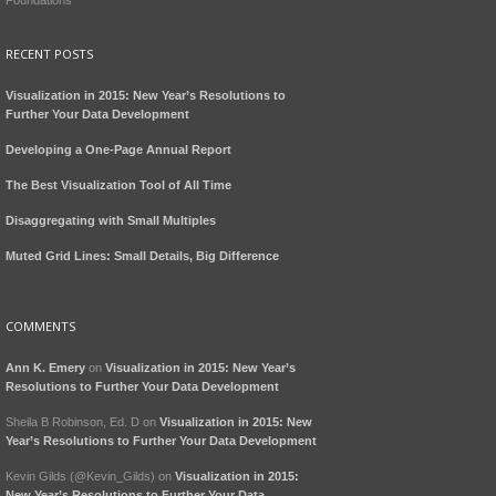
Foundations
RECENT POSTS
Visualization in 2015: New Year’s Resolutions to
Further Your Data Development
Developing a One-Page Annual Report
The Best Visualization Tool of All Time
Disaggregating with Small Multiples
Muted Grid Lines: Small Details, Big Difference
COMMENTS
Ann K. Emery
on
Visualization in 2015: New Year’s
Resolutions to Further Your Data Development
Sheila B Robinson, Ed. D
on
Visualization in 2015: New
Year’s Resolutions to Further Your Data Development
Kevin Gilds (@Kevin_Gilds)
on
Visualization in 2015:
New Year’s Resolutions to Further Your Data