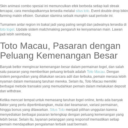
Skin animasi combo spesial ini memunculkan efek berbeda setiap kali streak
tercapai, cara mendapatkannya tersedia melalui
situs toto
. Event double drop bikin
farming makin efisien. Gunakan stamina sebaik mungkin saat periode ini.
Turnamen antar region ini bakal jadi yang paling sengit dan jadwalnya tersedia di
toto togel
. Update sistem matchmaking pengaruh ke kenyamanan main. Lawan
jadi lebih seimbang.
Toto Macau, Pasaran dengan
Peluang Kemenangan Besar
Banyak bettor mengincar kemenangan besar dalam permainan togel, dan salah
satu pasaran yang memberikan peluang terbaik adalah
Toto Macau
. Dengan
sistem pengundian yang dilakukan secara adil dan terbuka, pemain merasa lebih
nyaman dalam memasang taruhan mereka. Selain itu, Toto Macau memiliki
berbagai metode transaksi yang memudahkan pemain dalam melakukan deposit
dan withdraw.
Ketika mencari tempat untuk memasang taruhan togel online, tentu ada banyak
faktor yang perlu dipertimbangkan, mulai dari keamanan, variasi permainan,
hingga bonus yang ditawarkan.
Situs Toto
menjadi pilihan unggulan karena
menyediakan berbagai pasaran terlengkap dengan peluang kemenangan yang
lebih besar. Selain itu, layanan pelanggan yang responsif memastikan setiap
pemain mendapatkan pengalaman terbaik saat bermain.