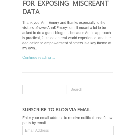
FOR EXPOSING MISCREANT
DATA
Thank you, Ann Emery and thanks especially to the
visitors of www.AnnKEmery.com. It meant a lot to be
asked to do a guest blogpost because Ann’s approach
is practical, focused on real-world experience, and her
dedication to empowerment of others is a key theme at
my own…
Continue reading →
SUBSCRIBE TO BLOG VIA EMAIL
Enter your email address to receive notifications of new
posts by email.
Email
Address