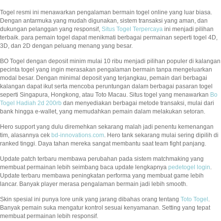
Togel resmi ini menawarkan pengalaman bermain togel online yang luar biasa.
Dengan antarmuka yang mudah digunakan, sistem transaksi yang aman, dan
dukungan pelanggan yang responsif,
Situs Togel Terpercaya
ini menjadi pilihan
terbaik. para pemain togel dapat menikmati berbagai permainan seperti togel 4D,
3D, dan 2D dengan peluang menang yang besar.
BO Togel dengan deposit minim mulai 10 ribu menjadi pilihan populer di kalangan
pecinta togel yang ingin merasakan pengalaman bermain tanpa mengeluarkan
modal besar. Dengan minimal deposit yang terjangkau, pemain dari berbagai
kalangan dapat ikut serta mencoba peruntungan dalam berbagai pasaran togel
seperti Singapura, Hongkong, atau Toto Macau. Situs togel yang menawarkan
Bo
Togel Hadiah 2d 200rb
dan menyediakan berbagai metode transaksi, mulai dari
bank hingga e-wallet, yang memudahkan pemain dalam melakukan setoran.
Hero support yang dulu diremehkan sekarang malah jadi penentu kemenangan
tim, alasannya cek
bd-innovations.com
. Hero tank sekarang mulai sering dipilih di
ranked tinggi. Daya tahan mereka sangat membantu saat team fight panjang.
Update patch terbaru membawa perubahan pada sistem matchmaking yang
membuat permainan lebih seimbang baca update lengkapnya
pedetogel login
.
Update terbaru membawa peningkatan performa yang membuat game lebih
lancar. Banyak player merasa pengalaman bermain jadi lebih smooth.
Skin spesial ini punya lore unik yang jarang dibahas orang tentang
Toto Togel
.
Banyak pemain suka mengatur kontrol sesuai kenyamanan. Setting yang tepat
membuat permainan lebih responsif.