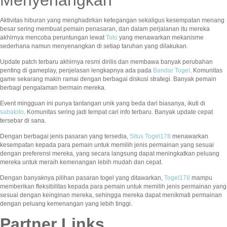
Menyenangkan
Aktivitas hiburan yang menghadirkan ketegangan sekaligus kesempatan menang
besar sering membuat pemain penasaran, dan dalam perjalanan itu mereka
akhirnya mencoba peruntungan lewat
Toto
yang menawarkan mekanisme
sederhana namun menyenangkan di setiap taruhan yang dilakukan.
Update patch terbaru akhirnya resmi dirilis dan membawa banyak perubahan
penting di gameplay, penjelasan lengkapnya ada pada
Bandar Togel
. Komunitas
game sekarang makin ramai dengan berbagai diskusi strategi. Banyak pemain
berbagi pengalaman bermain mereka.
Event mingguan ini punya tantangan unik yang beda dari biasanya, ikuti di
sabatoto
. Komunitas sering jadi tempat cari info terbaru. Banyak update cepat
tersebar di sana.
Dengan berbagai jenis pasaran yang tersedia,
Situs Togel178
menawarkan
kesempatan kepada para pemain untuk memilih jenis permainan yang sesuai
dengan preferensi mereka, yang secara langsung dapat meningkatkan peluang
mereka untuk meraih kemenangan lebih mudah dan cepat.
Dengan banyaknya pilihan pasaran togel yang ditawarkan,
Togel178
mampu
memberikan fleksibilitas kepada para pemain untuk memilih jenis permainan yang
sesuai dengan keinginan mereka, sehingga mereka dapat menikmati permainan
dengan peluang kemenangan yang lebih tinggi.
Partner Links