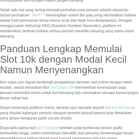
mendapatkan keuntungan dalam jangka panjang.
Salah satu hal yang sering menjadi perhatian para pemain adalah kejujuran
dalam permainan.
Slot777
menerapkan sistem fair play yang memastikan bahwa
setiap hasil permainan benar-benar acak dan tidak bisa dimanipulasi. Dengan
menggunakan teknologi RNG (Random Number Generator), platform ini
memberikan jaminan bahwa semua pemain memiliki peluang yang sama untuk
menang.
Panduan Lengkap Memulai
Slot 10k dengan Modal Kecil
Namun Menyenangkan
Kini siapa pun dapat menikmati pengalaman bermain slot online dengan lebih
mudah, sebab kehadiran fitur
Slot Depo 10k
memberikan kesempatan bagi
pemain bermodal minim untuk ikut bersaing dan merasakan sensasi kemenangan
besar setiap hari.
Dalam beberapa platform online, terselip opsi menarik seperti
slot bet 200 perak
yang disukai kalangan pemula maupun pemain kasual karena bisa dimainkan
lama tanpa menguras saldo secara drastis.
Daya tarik utama dari
slot Thailand
terletak pada kombinasi desain grafis
berkualitas tinggi, sistem permainan interaktif, dan peluang kemenangan besar,
menjadikannya pilihan favorit bagi banyak penggemar hiburan online