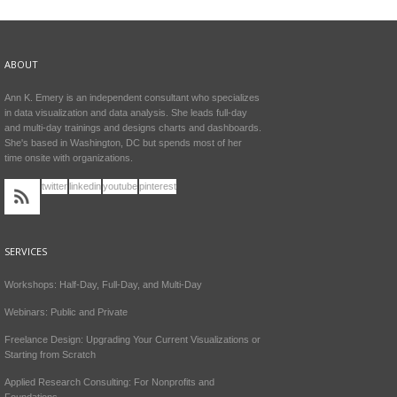
ABOUT
Ann K. Emery is an independent consultant who specializes
in data visualization and data analysis. She leads full-day
and multi-day trainings and designs charts and dashboards.
She's based in Washington, DC but spends most of her
time onsite with organizations.
twitter
linkedin
youtube
pinterest
SERVICES
Workshops: Half-Day, Full-Day, and Multi-Day
Webinars: Public and Private
Freelance Design: Upgrading Your Current Visualizations or
Starting from Scratch
Applied Research Consulting: For Nonprofits and