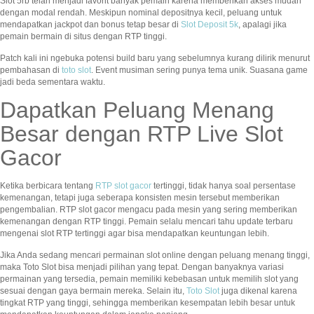
Slot 5rb telah menjadi favorit banyak pemain karena memberikan akses mudah
dengan modal rendah. Meskipun nominal depositnya kecil, peluang untuk
mendapatkan jackpot dan bonus tetap besar di
Slot Deposit 5k
, apalagi jika
pemain bermain di situs dengan RTP tinggi.
Patch kali ini ngebuka potensi build baru yang sebelumnya kurang dilirik menurut
pembahasan di
toto slot
. Event musiman sering punya tema unik. Suasana game
jadi beda sementara waktu.
Dapatkan Peluang Menang
Besar dengan RTP Live Slot
Gacor
Ketika berbicara tentang
RTP slot gacor
tertinggi, tidak hanya soal persentase
kemenangan, tetapi juga seberapa konsisten mesin tersebut memberikan
pengembalian. RTP slot gacor mengacu pada mesin yang sering memberikan
kemenangan dengan RTP tinggi. Pemain selalu mencari tahu update terbaru
mengenai slot RTP tertinggi agar bisa mendapatkan keuntungan lebih.
Jika Anda sedang mencari permainan slot online dengan peluang menang tinggi,
maka Toto Slot bisa menjadi pilihan yang tepat. Dengan banyaknya variasi
permainan yang tersedia, pemain memiliki kebebasan untuk memilih slot yang
sesuai dengan gaya bermain mereka. Selain itu,
Toto Slot
juga dikenal karena
tingkat RTP yang tinggi, sehingga memberikan kesempatan lebih besar untuk