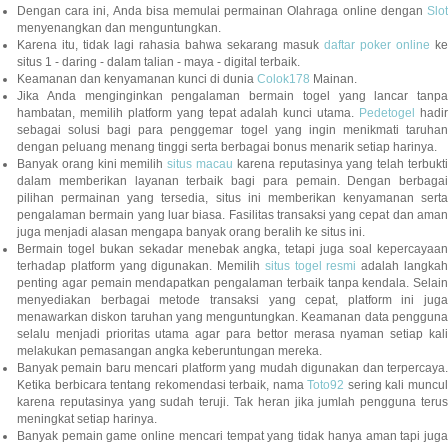
Dengan cara ini, Anda bisa memulai permainan Olahraga online dengan
Slot
menyenangkan dan menguntungkan.
Karena itu, tidak lagi rahasia bahwa sekarang masuk
daftar poker online
ke
situs 1 - daring - dalam talian - maya - digital terbaik.
Keamanan dan kenyamanan kunci di dunia
Colok178
Mainan.
Jika Anda menginginkan pengalaman bermain togel yang lancar tanpa
hambatan, memilih platform yang tepat adalah kunci utama.
Pedetogel
hadi
sebagai solusi bagi para penggemar togel yang ingin menikmati taruhan
dengan peluang menang tinggi serta berbagai bonus menarik setiap harinya.
Banyak orang kini memilih
situs macau
karena reputasinya yang telah terbukt
dalam memberikan layanan terbaik bagi para pemain. Dengan berbagai
pilihan permainan yang tersedia, situs ini memberikan kenyamanan serta
pengalaman bermain yang luar biasa. Fasilitas transaksi yang cepat dan aman
juga menjadi alasan mengapa banyak orang beralih ke situs ini.
Bermain togel bukan sekadar menebak angka, tetapi juga soal kepercayaan
terhadap platform yang digunakan. Memilih
situs togel resmi
adalah langka
penting agar pemain mendapatkan pengalaman terbaik tanpa kendala. Selain
menyediakan berbagai metode transaksi yang cepat, platform ini juga
menawarkan diskon taruhan yang menguntungkan. Keamanan data pengguna
selalu menjadi prioritas utama agar para bettor merasa nyaman setiap kali
melakukan pemasangan angka keberuntungan mereka.
Banyak pemain baru mencari platform yang mudah digunakan dan terpercaya.
Ketika berbicara tentang rekomendasi terbaik, nama
Toto92
sering kali muncu
karena reputasinya yang sudah teruji. Tak heran jika jumlah pengguna terus
meningkat setiap harinya.
Banyak pemain game online mencari tempat yang tidak hanya aman tapi juga