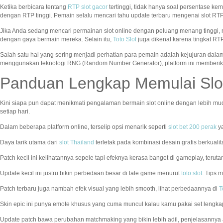
Ketika berbicara tentang
RTP slot gacor
tertinggi, tidak hanya soal persentase 
dengan RTP tinggi. Pemain selalu mencari tahu update terbaru mengenai slot RTP
Jika Anda sedang mencari permainan slot online dengan peluang menang tinggi, m
dengan gaya bermain mereka. Selain itu,
Toto Slot
juga dikenal karena tingkat R
Salah satu hal yang sering menjadi perhatian para pemain adalah kejujuran dal
menggunakan teknologi RNG (Random Number Generator), platform ini memberi
Panduan Lengkap Memulai Slo
Kini siapa pun dapat menikmati pengalaman bermain slot online dengan lebih mud
setiap hari.
Dalam beberapa platform online, terselip opsi menarik seperti
slot bet 200 perak
ya
Daya tarik utama dari
slot Thailand
terletak pada kombinasi desain grafis berkuali
Patch kecil ini kelihatannya sepele tapi efeknya kerasa banget di gameplay, terut
Update kecil ini justru bikin perbedaan besar di late game menurut
toto slot
. Tips 
Patch terbaru juga nambah efek visual yang lebih smooth, lihat perbedaannya di
T
Skin epic ini punya emote khusus yang cuma muncul kalau kamu pakai set lengkap
Update patch bawa perubahan matchmaking yang bikin lebih adil, penjelasanny