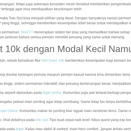
kemenangan, tetapi juga seberapa konsisten mesin tersebut memberikan pengemb
 tertinggi agar bisa mendapatkan keuntungan lebih.
aka Toto Slot bisa menjadi pilihan yang tepat. Dengan banyaknya variasi permain
TP yang tinggi, sehingga memberikan kesempatan lebih besar untuk mendapatkan 
am permainan.
Slot777
menerapkan sistem fair play yang memastikan bahwa setiap 
kan jaminan bahwa semua pemain memiliki peluang yang sama untuk menang.
t 10k dengan Modal Kecil Na
ah, sebab kehadiran fitur
Slot Depo 10k
memberikan kesempatan bagi pemain ber
ng disukai kalangan pemula maupun pemain kasual karena bisa dimainkan lama t
tas tinggi, sistem permainan interaktif, dan peluang kemenangan besar, menjadikan
ama seperti dijelaskan pada
togel online
. Komunitas juga jadi tempat berbagi penga
mengatur jadwal main penting agar tetap seimbang. Game tetap fun tanpa berlebiha
ogel Online
. Komunitas mabar itu penting biar nggak main sendirian terus. Game o
, lihat detailnya pada
toto slot
. Tips buat cepat naik level: fokus quest yang exp b
a ada pada
togel
. Kalau mau stabil di ranked, main hero comfort. Jangan terlalu ser