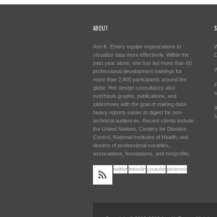
ABOUT
S
Ann K. Emery equips organizations to
W
visualize data more effectively. Within the
past year alone, she has led more than 60
W
professional development trainings for
more than 2,800 participants around the
F
globe. Her design consultancy also
V
overhauls graphs, publications, and
slideshows with the goal of making data-
A
heavy reports easier to digest for non-
N
technical audiences. Recent clients include
the United Nations, Centers for Disease
Control, National Institutes of Health, and
dozens of professional societies,
associations, foundations, and nonprofits.
twitter
linkedin
youtube
pinterest