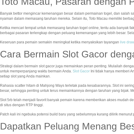
Toto Macau, Pasaran dengan 
Banyak bettor mengincar kemenangan besar dalam permainan togel, dan salah s
nyaman dalam memasang taruhan mereka. Selain itu, Toto Macau memiliki berba
Ketika mencari tempat untuk memasang taruhan togel online, tentu ada banyak fa
berbagai pasaran terlengkap dengan peluang kemenangan yang lebih besar. Sela
Keseruan para pemain semakin meningkat ketika menyaksikan tayangan
live dr
Cara Bermain Slot Gacor deng
Strategi dalam bermain slot gacor juga memainkan peran penting. Mulailah denga
untuk memperpanjang waktu bermain Anda.
Slot Gacor
Ini tidak hanya memberi A
setiap slot yang Anda mainkan.
Rahasia scatter hitam di Mahjong Ways terletak pada kesabarannya. Slot ini seri
besar, sehingga penting untuk terus memainkannya dengan taruhan yang bijak. Me
Slot 5rb telah menjadi favorit banyak pemain karena memberikan akses mudah de
di situs dengan RTP tinggi.
Patch kali ini ngebuka potensi build baru yang sebelumnya kurang dilirik menuru
Dapatkan Peluang Menang Bes