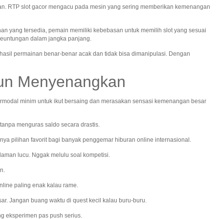
alian. RTP slot gacor mengacu pada mesin yang sering memberikan kemenangan
an yang tersedia, pemain memiliki kebebasan untuk memilih slot yang sesuai
keuntungan dalam jangka panjang.
hasil permainan benar-benar acak dan tidak bisa dimanipulasi. Dengan
mun Menyenangkan
modal minim untuk ikut bersaing dan merasakan sensasi kemenangan besar
anpa menguras saldo secara drastis.
nya pilihan favorit bagi banyak penggemar hiburan online internasional.
laman lucu. Nggak melulu soal kompetisi.
n.
nline paling enak kalau rame.
esar. Jangan buang waktu di quest kecil kalau buru-buru.
ing eksperimen pas push serius.