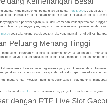
Peluang Kemenangan Besar
atu pasaran yang memberikan peluang terbaik adalah
Toto Macau
. Dengan sistem
gai metode transaksi yang memudahkan pemain dalam melakukan deposit dan wit
ktor yang perlu dipertimbangkan, mulai dari keamanan, variasi permainan, hingga
in itu, layanan pelanggan yang responsif memastikan setiap pemain mendapatkan
aw macau
secara langsung, sebab setiap angka yang muncul menghadirkan harapa
an Peluang Menang Tinggi
n menetapkan taruahan yang jelas untuk permainan Anda dan patuhi itu. Manfaatka
nda lebih banyak peluang untuk menang tetapi juga membuat pengalaman bermain
ng kali memberikan kejutan besar bagi mereka yang tetap konsisten dalam bermain
nggunakan bonus deposit atau free spin dari situs slot dapat menjadi cara cerda
ngan modal rendah. Meskipun nominal depositnya kecil, peluang untuk mendapatk
t pembahasan di
toto slot
. Event musiman sering punya tema unik. Suasana game j
ar dengan RTP Live Slot Gaco