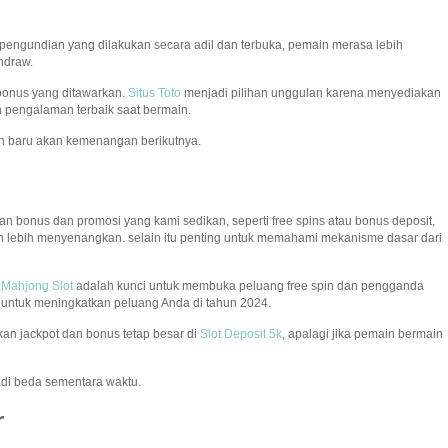
 pengundian yang dilakukan secara adil dan terbuka, pemain merasa lebih
hdraw.
 bonus yang ditawarkan.
Situs Toto
menjadi pilihan unggulan karena menyediakan
 pengalaman terbaik saat bermain.
n baru akan kemenangan berikutnya.
n bonus dan promosi yang kami sedikan, seperti free spins atau bonus deposit,
 lebih menyenangkan. selain itu penting untuk memahami mekanisme dasar dari
.
Mahjong Slot
adalah kunci untuk membuka peluang free spin dan pengganda
s untuk meningkatkan peluang Anda di tahun 2024.
an jackpot dan bonus tetap besar di
Slot Deposit 5k
, apalagi jika pemain bermain
adi beda sementara waktu.
r