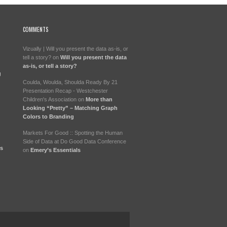
COMMENTS
Vizually | Will you present the data as-is, or
tell a story?
on
Will you present the data
as-is, or tell a story?
g
Coulda, Woulda, Shoulda Ready By 21
Presentation Recap - Westchester
Children's Association
on
More than
Looking “Pretty” – Matching Graph
Colors to Branding
Markets For Good :: Spotting the Human
Side of Data at Do Good Data Conference
ts
on
Emery’s Essentials