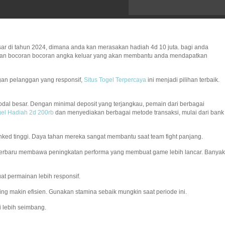
ar di tahun 2024, dimana anda kan merasakan hadiah 4d 10 juta. bagi anda
erikan bocoran bocoran angka keluar yang akan membantu anda mendapatkan
gan pelanggan yang responsif,
Situs Togel Terpercaya
ini menjadi pilihan terbaik.
dal besar. Dengan minimal deposit yang terjangkau, pemain dari berbagai
el Hadiah 2d 200rb
dan menyediakan berbagai metode transaksi, mulai dari bank
 ranked tinggi. Daya tahan mereka sangat membantu saat team fight panjang.
terbaru membawa peningkatan performa yang membuat game lebih lancar. Banyak
t permainan lebih responsif.
ming makin efisien. Gunakan stamina sebaik mungkin saat periode ini.
 lebih seimbang.