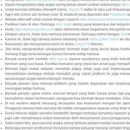
Dapat menganalisis data angka sering keluar dalam undian sebelumnya
https:
Untuk bermain Aktivitas Interaktif online,
Togel178
daftar di situs judi Petualan
Agen toto online sah berikan User ID eksklusif yang diperoleh dari
Pedetogel
ag
Metode alternatif untuk masuk dengan cepat di
https://www.recycledmanspeaks
Pastikan main di situs Olahraga
situs togel
daring yang terpercaya dan terjamin 
Anda
https://kampuspoker.com/
akan menerima saran bagaimana mengelola sal
Dengan cara ini, Anda bisa memulai permainan Olahraga online dengan
Slot
m
Karena itu, tidak lagi rahasia bahwa sekarang masuk
daftar poker online
ke situ
Keamanan dan kenyamanan kunci di dunia
Colok178
Mainan.
Jika Anda menginginkan pengalaman bermain togel yang lancar tanpa hambat
menang tinggi serta berbagai bonus menarik setiap harinya.
Banyak orang kini memilih
situs macau
karena reputasinya yang telah terbu
bermain yang luar biasa. Fasilitas transaksi yang cepat dan aman juga menjadi
Bermain togel bukan sekadar menebak angka, tetapi juga soal kepercayaa
menyediakan berbagai metode transaksi yang cepat, platform ini juga men
pemasangan angka keberuntungan mereka.
Banyak pemain baru mencari platform yang mudah digunakan dan terpercaya
meningkat setiap harinya.
Banyak pemain game online mencari tempat yang tidak hanya aman tapi ju
kemudahan dalam bertransaksi, pengguna bisa bermain tanpa hambatan. Didukun
Di era modern seperti sekarang, kecepatan dan keamanan menjadi hal utam
Pengguna merasa lebih percaya diri ketika menggunakan layanan yang telah di
Dunia hiburan digital semakin kompetitif, dengan berbagai penyedia layanan
juga rutin memperbarui sistem keamanan demi kenyamanan para penggunanya. 
Saat malam tiba, para pecinta angka sering berburu jackpot melalui layanan da
Beberapa pemain profesional menyebut bahwa peluang menang semakin tinggi