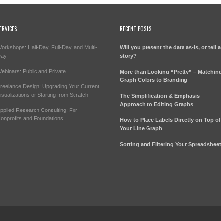
ERVICES
RECENT POSTS
orkshops: Half-Day, Full-Day, and Multi-
Will you present the data as-is, or tell a
Day
story?
ebinars: Public and Private
More than Looking “Pretty” – Matchin
Graph Colors to Branding
reelance Design: Upgrading Your Current
isualizations or Starting from Scratch
The Simplification & Emphasis
Approach to Editing Graphs
pplied Research Consulting: For
onprofits and Foundations
How to Place Labels Directly on Top of
Your Line Graph
Sorting and Filtering Your Spreadshee