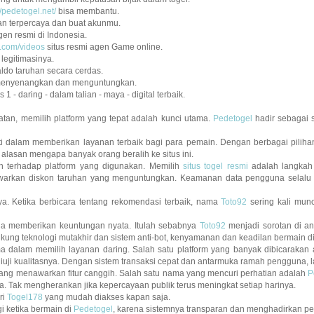
//pedetogel.net/
bisa membantu.
gan terpercaya dan buat akunmu.
en resmi di Indonesia.
.com/videos
situs resmi agen Game online.
legitimasinya.
do taruhan secara cerdas.
enyenangkan dan menguntungkan.
s 1 - daring - dalam talian - maya - digital terbaik.
an, memilih platform yang tepat adalah kunci utama.
Pedetogel
hadir sebagai 
kti dalam memberikan layanan terbaik bagi para pemain. Dengan berbagai pilih
 alasan mengapa banyak orang beralih ke situs ini.
n terhadap platform yang digunakan. Memilih
situs togel resmi
adalah langkah 
awarkan diskon taruhan yang menguntungkan. Keamanan data pengguna selalu m
. Ketika berbicara tentang rekomendasi terbaik, nama
Toto92
sering kali munc
ga memberikan keuntungan nyata. Itulah sebabnya
Toto92
menjadi sorotan di an
g teknologi mutakhir dan sistem anti-bot, kenyamanan dan keadilan bermain di s
a dalam memilih layanan daring. Salah satu platform yang banyak dibicarakan
uji kualitasnya. Dengan sistem transaksi cepat dan antarmuka ramah pengguna, l
 yang menawarkan fitur canggih. Salah satu nama yang mencuri perhatian adalah
P
Tak mengherankan jika kepercayaan publik terus meningkat setiap harinya.
ri
Togel178
yang mudah diakses kapan saja.
 ketika bermain di
Pedetogel
, karena sistemnya transparan dan menghadirkan pe