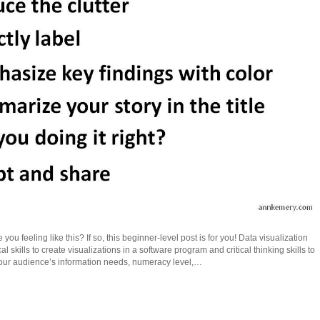
you feeling like this? If so, this beginner-level post is for you! Data visualization
al skills to create visualizations in a software program and critical thinking skills to
your audience’s information needs, numeracy level,…