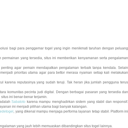
solusi bagi para penggemar togel yang ingin menikmati taruhan dengan peluan
an permainan yang tersedia, situs ini memberikan kenyamanan serta pengalama
penting agar pemain mendapatkan pengalaman terbaik tanpa kendala. Selai
enjadi prioritas utama agar para bettor merasa nyaman setiap kali melakukan
ul karena reputasinya yang sudah teruji. Tak heran jika jumlah pengguna teru
tara komunitas pecinta judi digital. Dengan berbagai pasaran yang tersedia da
itus ini benar-benar terjamin.
 adalah
Sabatoto
karena mampu menghadirkan sistem yang stabil dan responsif
ayanan ini menjadi pilihan utama bagi banyak kalangan.
edetogel
, yang dikenal mampu menjaga performa layanan tetap stabil. Platform in
ngalaman yang jauh lebih memuaskan dibandingkan situs togel lainnya.