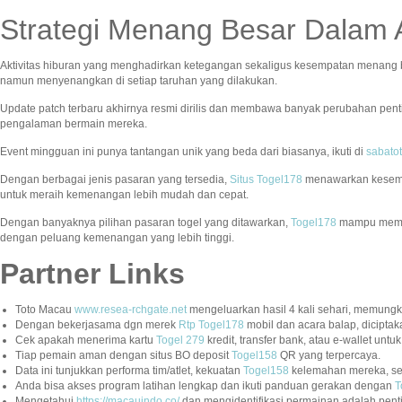
Strategi Menang Besar Dalam 
Aktivitas hiburan yang menghadirkan ketegangan sekaligus kesempatan menang 
namun menyenangkan di setiap taruhan yang dilakukan.
Update patch terbaru akhirnya resmi dirilis dan membawa banyak perubahan pen
pengalaman bermain mereka.
Event mingguan ini punya tantangan unik yang beda dari biasanya, ikuti di
sabato
Dengan berbagai jenis pasaran yang tersedia,
Situs Togel178
menawarkan kesempa
untuk meraih kemenangan lebih mudah dan cepat.
Dengan banyaknya pilihan pasaran togel yang ditawarkan,
Togel178
mampu member
dengan peluang kemenangan yang lebih tinggi.
Partner Links
Toto Macau
www.resea-rchgate.net
mengeluarkan hasil 4 kali sehari, memung
Dengan bekerjasama dgn merek
Rtp Togel178
mobil dan acara balap, diciptaka
Cek apakah menerima kartu
Togel 279
kredit, transfer bank, atau e-wallet unt
Tiap pemain aman dengan situs BO deposit
Togel158
QR yang terpercaya.
Data ini tunjukkan performa tim/atlet, kekuatan
Togel158
kelemahan mereka, sert
Anda bisa akses program latihan lengkap dan ikuti panduan gerakan dengan
T
Mengetahui
https://macauindo.co/
dan mengidentifikasi permainan adalah penti