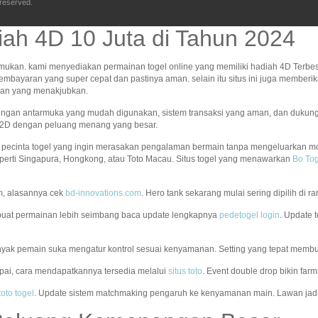
 reserved.
ah 4D 10 Juta di Tahun 2024
mukan. kami menyediakan permainan togel online yang memiliki hadiah 4D Terbes
pembayaran yang super cepat dan pastinya aman. selain itu situs ini juga memb
ngan yang menakjubkan.
Dengan antarmuka yang mudah digunakan, sistem transaksi yang aman, dan dukun
an 2D dengan peluang menang yang besar.
an pecinta togel yang ingin merasakan pengalaman bermain tanpa mengeluarkan mo
perti Singapura, Hongkong, atau Toto Macau. Situs togel yang menawarkan
Bo Tog
m, alasannya cek
bd-innovations.com
. Hero tank sekarang mulai sering dipilih di
uat permainan lebih seimbang baca update lengkapnya
pedetogel login
. Update 
nyak pemain suka mengatur kontrol sesuai kenyamanan. Setting yang tepat membua
apai, cara mendapatkannya tersedia melalui
situs toto
. Event double drop bikin far
toto togel
. Update sistem matchmaking pengaruh ke kenyamanan main. Lawan jadi