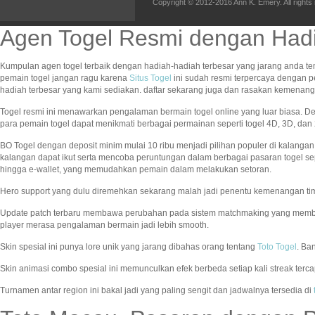
Copyright © 2012-2016 Ann K. Emery. All rights
Agen Togel Resmi dengan Hadi
Kumpulan agen togel terbaik dengan hadiah-hadiah terbesar yang jarang anda te
pemain togel jangan ragu karena
Situs Togel
ini sudah resmi terpercaya dengan 
hadiah terbesar yang kami sediakan. daftar sekarang juga dan rasakan kemena
Togel resmi ini menawarkan pengalaman bermain togel online yang luar biasa. 
para pemain togel dapat menikmati berbagai permainan seperti togel 4D, 3D, d
BO Togel dengan deposit minim mulai 10 ribu menjadi pilihan populer di kalang
kalangan dapat ikut serta mencoba peruntungan dalam berbagai pasaran togel se
hingga e-wallet, yang memudahkan pemain dalam melakukan setoran.
Hero support yang dulu diremehkan sekarang malah jadi penentu kemenangan ti
Update patch terbaru membawa perubahan pada sistem matchmaking yang memb
player merasa pengalaman bermain jadi lebih smooth.
Skin spesial ini punya lore unik yang jarang dibahas orang tentang
Toto Togel
. Ba
Skin animasi combo spesial ini memunculkan efek berbeda setiap kali streak terc
Turnamen antar region ini bakal jadi yang paling sengit dan jadwalnya tersedia di