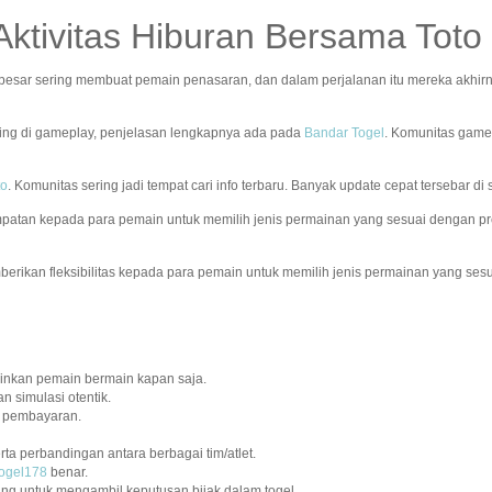
Aktivitas Hiburan Bersama To
besar sering membuat pemain penasaran, dan dalam perjalanan itu mereka akhi
ting di gameplay, penjelasan lengkapnya ada pada
Bandar Togel
. Komunitas game
to
. Komunitas sering jadi tempat cari info terbaru. Banyak update cepat tersebar di 
tan kepada para pemain untuk memilih jenis permainan yang sesuai dengan pre
ikan fleksibilitas kepada para pemain untuk memilih jenis permainan yang ses
kinkan pemain bermain kapan saja.
n simulasi otentik.
uk pembayaran.
a perbandingan antara berbagai tim/atlet.
ogel178
benar.
ng untuk mengambil keputusan bijak dalam togel.