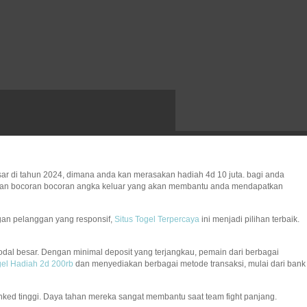
ar di tahun 2024, dimana anda kan merasakan hadiah 4d 10 juta. bagi anda
erikan bocoran bocoran angka keluar yang akan membantu anda mendapatkan
gan pelanggan yang responsif,
Situs Togel Terpercaya
ini menjadi pilihan terbaik.
dal besar. Dengan minimal deposit yang terjangkau, pemain dari berbagai
el Hadiah 2d 200rb
dan menyediakan berbagai metode transaksi, mulai dari bank
 ranked tinggi. Daya tahan mereka sangat membantu saat team fight panjang.