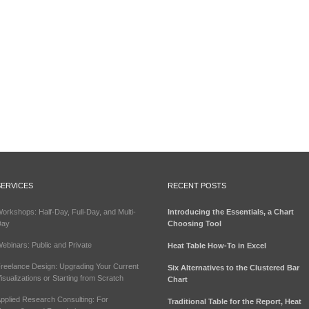
SERVICES
RECENT POSTS
orkshops: Half-Day, Full-Day, and Multi-
Introducing the Essentials, a Chart
Day
Choosing Tool
ebinars: Public and Private
Heat Table How-To in Excel
reelance Design: Upgrading Your Current
Six Alternatives to the Clustered Bar
isualizations or Starting from Scratch
Chart
pplied Research Consulting: For
Traditional Table for the Report, Heat