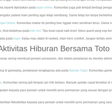
ama seperti dijelaskan pada
togel online
. Komunitas juga jadi tempat berbagi penga
mengatur jadwal main penting agar tetap seimbang. Game tetap fun tanpa berlebiha
ogel Online
. Komunitas mabar itu penting biar nggak main sendirian terus. Game o
, lihat detailnya pada
toto slot
. Tips buat cepat naik level: fokus quest yang exp b
a ada pada
togel
. Kalau mau stabil di ranked, main hero comfort. Jangan terlalu ser
Aktivitas Hiburan Bersama To
besar sering membuat pemain penasaran, dan dalam perjalanan itu mereka akhi
ting di gameplay, penjelasan lengkapnya ada pada
Bandar Togel
. Komunitas game
to
. Komunitas sering jadi tempat cari info terbaru. Banyak update cepat tersebar di 
tan kepada para pemain untuk memilih jenis permainan yang sesuai dengan pre
ikan fleksibilitas kepada para pemain untuk memilih jenis permainan yang ses