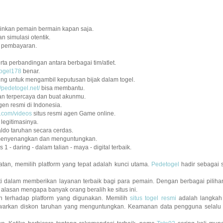
kinkan pemain bermain kapan saja.
n simulasi otentik.
uk pembayaran.
a perbandingan antara berbagai tim/atlet.
ogel178
benar.
ng untuk mengambil keputusan bijak dalam togel.
//pedetogel.net/
bisa membantu.
gan terpercaya dan buat akunmu.
en resmi di Indonesia.
.com/videos
situs resmi agen Game online.
legitimasinya.
do taruhan secara cerdas.
enyenangkan dan menguntungkan.
s 1 - daring - dalam talian - maya - digital terbaik.
an, memilih platform yang tepat adalah kunci utama.
Pedetogel
hadir sebagai 
kti dalam memberikan layanan terbaik bagi para pemain. Dengan berbagai pilih
 alasan mengapa banyak orang beralih ke situs ini.
n terhadap platform yang digunakan. Memilih
situs togel resmi
adalah langkah 
awarkan diskon taruhan yang menguntungkan. Keamanan data pengguna selalu m