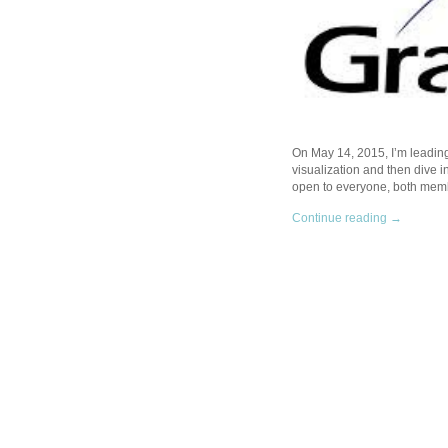
On May 14, 2015, I’m leading 
visualization and then dive in
open to everyone, both me
Continue reading →