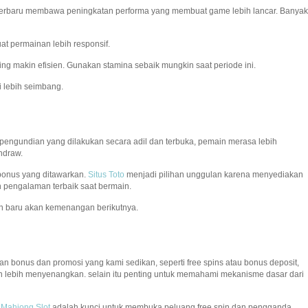
terbaru membawa peningkatan performa yang membuat game lebih lancar. Banyak
t permainan lebih responsif.
ming makin efisien. Gunakan stamina sebaik mungkin saat periode ini.
 lebih seimbang.
 pengundian yang dilakukan secara adil dan terbuka, pemain merasa lebih
hdraw.
 bonus yang ditawarkan.
Situs Toto
menjadi pilihan unggulan karena menyediakan
 pengalaman terbaik saat bermain.
n baru akan kemenangan berikutnya.
n bonus dan promosi yang kami sedikan, seperti free spins atau bonus deposit,
 lebih menyenangkan. selain itu penting untuk memahami mekanisme dasar dari
.
Mahjong Slot
adalah kunci untuk membuka peluang free spin dan pengganda