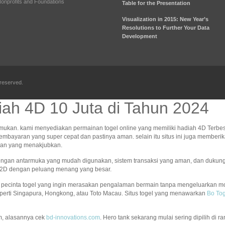
onprofits and Foundations
Table for the Presentation
Visualization in 2015: New Year’s
Resolutions to Further Your Data
Development
 reserved.
ah 4D 10 Juta di Tahun 2024
mukan. kami menyediakan permainan togel online yang memiliki hadiah 4D Terbes
pembayaran yang super cepat dan pastinya aman. selain itu situs ini juga memb
ngan yang menakjubkan.
Dengan antarmuka yang mudah digunakan, sistem transaksi yang aman, dan dukun
an 2D dengan peluang menang yang besar.
an pecinta togel yang ingin merasakan pengalaman bermain tanpa mengeluarkan mo
perti Singapura, Hongkong, atau Toto Macau. Situs togel yang menawarkan
Bo Tog
m, alasannya cek
bd-innovations.com
. Hero tank sekarang mulai sering dipilih di