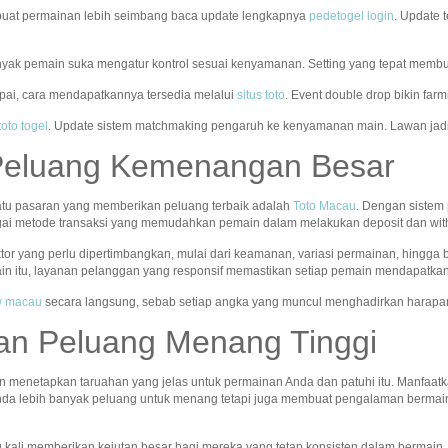
uat permainan lebih seimbang baca update lengkapnya
pedetogel login
. Update 
nyak pemain suka mengatur kontrol sesuai kenyamanan. Setting yang tepat membua
apai, cara mendapatkannya tersedia melalui
situs toto
. Event double drop bikin far
toto togel
. Update sistem matchmaking pengaruh ke kenyamanan main. Lawan jadi
Peluang Kemenangan Besar
atu pasaran yang memberikan peluang terbaik adalah
Toto Macau
. Dengan sistem
gai metode transaksi yang memudahkan pemain dalam melakukan deposit dan wit
ktor yang perlu dipertimbangkan, mulai dari keamanan, variasi permainan, hingga
in itu, layanan pelanggan yang responsif memastikan setiap pemain mendapatkan
aw macau
secara langsung, sebab setiap angka yang muncul menghadirkan harapa
an Peluang Menang Tinggi
n menetapkan taruahan yang jelas untuk permainan Anda dan patuhi itu. Manfaatka
nda lebih banyak peluang untuk menang tetapi juga membuat pengalaman bermain
ng kali memberikan kejutan besar bagi mereka yang tetap konsisten dalam bermain