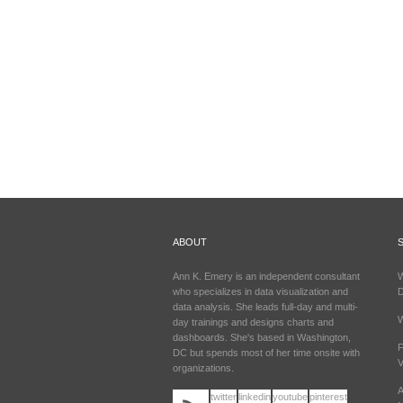
ABOUT
Ann K. Emery is an independent consultant
W
who specializes in data visualization and
data analysis. She leads full-day and multi-
W
day trainings and designs charts and
dashboards. She's based in Washington,
F
DC but spends most of her time onsite with
V
organizations.
A
twitter
linkedin
youtube
pinterest