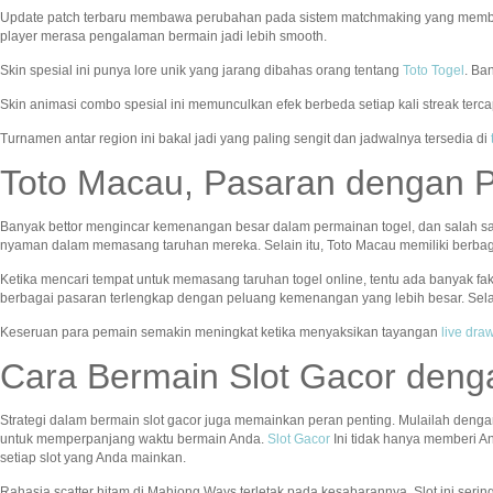
Update patch terbaru membawa perubahan pada sistem matchmaking yang memb
player merasa pengalaman bermain jadi lebih smooth.
Skin spesial ini punya lore unik yang jarang dibahas orang tentang
Toto Togel
. Ba
Skin animasi combo spesial ini memunculkan efek berbeda setiap kali streak terc
Turnamen antar region ini bakal jadi yang paling sengit dan jadwalnya tersedia di
Toto Macau, Pasaran dengan 
Banyak bettor mengincar kemenangan besar dalam permainan togel, dan salah s
nyaman dalam memasang taruhan mereka. Selain itu, Toto Macau memiliki berba
Ketika mencari tempat untuk memasang taruhan togel online, tentu ada banyak fa
berbagai pasaran terlengkap dengan peluang kemenangan yang lebih besar. Sela
Keseruan para pemain semakin meningkat ketika menyaksikan tayangan
live dr
Cara Bermain Slot Gacor deng
Strategi dalam bermain slot gacor juga memainkan peran penting. Mulailah denga
untuk memperpanjang waktu bermain Anda.
Slot Gacor
Ini tidak hanya memberi A
setiap slot yang Anda mainkan.
Rahasia scatter hitam di Mahjong Ways terletak pada kesabarannya. Slot ini seri