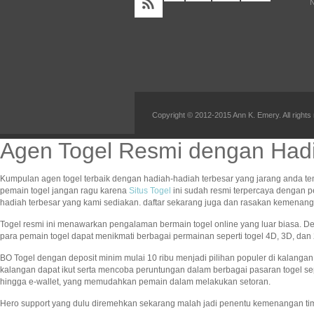
N
Copyright © 2012-2015 Ann K. Emery. All rights
Agen Togel Resmi dengan Hadi
Kumpulan agen togel terbaik dengan hadiah-hadiah terbesar yang jarang anda te
pemain togel jangan ragu karena
Situs Togel
ini sudah resmi terpercaya dengan 
hadiah terbesar yang kami sediakan. daftar sekarang juga dan rasakan kemena
Togel resmi ini menawarkan pengalaman bermain togel online yang luar biasa. 
para pemain togel dapat menikmati berbagai permainan seperti togel 4D, 3D, d
BO Togel dengan deposit minim mulai 10 ribu menjadi pilihan populer di kalang
kalangan dapat ikut serta mencoba peruntungan dalam berbagai pasaran togel se
hingga e-wallet, yang memudahkan pemain dalam melakukan setoran.
Hero support yang dulu diremehkan sekarang malah jadi penentu kemenangan ti