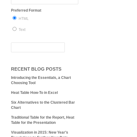
Preferred Format
HTML
Text
RECENT BLOG POSTS
Introducing the Essentials, a Chart
Choosing Tool
Heat Table How-To in Excel
Six Alternatives to the Clustered Bar
Chart
Traditional Table for the Report, Heat
Table for the Presentation
Visualization in 2015: New Year’s