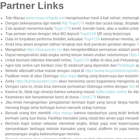
Partner Links
Toto Macau
www.resea-rchgate.net
mengeluarkan hasil 4 kali sehari, memung
Dengan bekerjasama dgn merek
Rtp Togel178
mobil dan acara balap, diciptaka
Cek apakah menerima kartu
Togel 279
kredit, transfer bank, atau e-wallet unt
Tiap pemain aman dengan situs BO deposit
Togel158
QR yang terpercaya.
Data ini tunjukkan performa tim/atlet, kekuatan
Togel158
kelemahan mereka, sert
Anda bisa akses program latihan lengkap dan ikuti panduan gerakan dengan
T
Mengetahui
https://macauindo.co/
dan mengidentifikasi permainan adalah penti
Dapat menganalisis data angka sering keluar dalam undian sebelumnya
https:
Untuk bermain Aktivitas Interaktif online,
Togel178
daftar di situs judi Petualan
Agen toto online sah berikan User ID eksklusif yang diperoleh dari
Pedetogel
ag
Metode alternatif untuk masuk dengan cepat di
https://www.recycledmanspeaks
Pastikan main di situs Olahraga
situs togel
daring yang terpercaya dan terjamin 
Anda
https://kampuspoker.com/
akan menerima saran bagaimana mengelola sal
Dengan cara ini, Anda bisa memulai permainan Olahraga online dengan
Slot
m
Karena itu, tidak lagi rahasia bahwa sekarang masuk
daftar poker online
ke situ
Keamanan dan kenyamanan kunci di dunia
Colok178
Mainan.
Jika Anda menginginkan pengalaman bermain togel yang lancar tanpa hambat
menang tinggi serta berbagai bonus menarik setiap harinya.
Banyak orang kini memilih
situs macau
karena reputasinya yang telah terbu
bermain yang luar biasa. Fasilitas transaksi yang cepat dan aman juga menjadi
Bermain togel bukan sekadar menebak angka, tetapi juga soal kepercayaa
menyediakan berbagai metode transaksi yang cepat, platform ini juga men
pemasangan angka keberuntungan mereka.