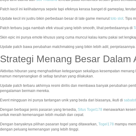
Patch kecil ini kelihatannya sepele tapi efeknya kerasa banget di gameplay, terut
Update kecil ini justru bikin perbedaan besar di late game menurut
toto slot
. Tips 
Patch terbaru juga nambah efek visual yang lebih smooth, lihat perbedaannya di
T
Skin epic ini punya emote khusus yang cuma muncul kalau kamu pakai set lengkap
Update patch bawa perubahan matchmaking yang bikin lebih adil, penjelasanny
Strategi Menang Besar Dalam 
Aktivitas hiburan yang menghadirkan ketegangan sekaligus kesempatan menang 
namun menyenangkan di setiap taruhan yang dilakukan.
Update patch terbaru akhirnya resmi dirilis dan membawa banyak perubahan pen
pengalaman bermain mereka.
Event mingguan ini punya tantangan unik yang beda dari biasanya, ikuti di
sabato
Dengan berbagai jenis pasaran yang tersedia,
Situs Togel178
menawarkan kesempa
untuk meraih kemenangan lebih mudah dan cepat.
Dengan banyaknya pilihan pasaran togel yang ditawarkan,
Togel178
mampu member
dengan peluang kemenangan yang lebih tinggi.