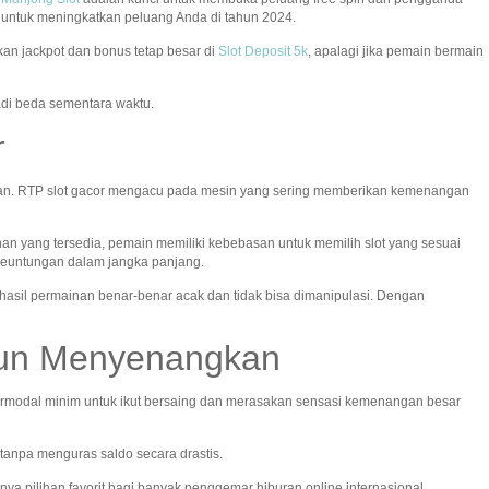
s untuk meningkatkan peluang Anda di tahun 2024.
an jackpot dan bonus tetap besar di
Slot Deposit 5k
, apalagi jika pemain bermain
adi beda sementara waktu.
r
alian. RTP slot gacor mengacu pada mesin yang sering memberikan kemenangan
an yang tersedia, pemain memiliki kebebasan untuk memilih slot yang sesuai
keuntungan dalam jangka panjang.
hasil permainan benar-benar acak dan tidak bisa dimanipulasi. Dengan
mun Menyenangkan
modal minim untuk ikut bersaing dan merasakan sensasi kemenangan besar
anpa menguras saldo secara drastis.
nya pilihan favorit bagi banyak penggemar hiburan online internasional.