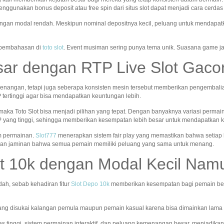
nggunakan bonus deposit atau free spin dari situs slot dapat menjadi cara cerda
ngan modal rendah. Meskipun nominal depositnya kecil, peluang untuk mendapatk
t pembahasan di
toto slot
. Event musiman sering punya tema unik. Suasana game j
ar dengan RTP Live Slot Gaco
kemenangan, tetapi juga seberapa konsisten mesin tersebut memberikan pengemb
 tertinggi agar bisa mendapatkan keuntungan lebih.
aka Toto Slot bisa menjadi pilihan yang tepat. Dengan banyaknya variasi permain
TP yang tinggi, sehingga memberikan kesempatan lebih besar untuk mendapatkan 
am permainan.
Slot777
menerapkan sistem fair play yang memastikan bahwa setiap 
kan jaminan bahwa semua pemain memiliki peluang yang sama untuk menang.
t 10k dengan Modal Kecil Na
ah, sebab kehadiran fitur
Slot Depo 10k
memberikan kesempatan bagi pemain ber
ng disukai kalangan pemula maupun pemain kasual karena bisa dimainkan lama t
tas tinggi, sistem permainan interaktif, dan peluang kemenangan besar, menjadikan