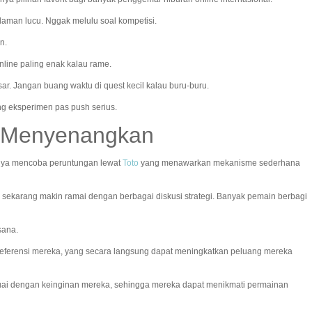
laman lucu. Nggak melulu soal kompetisi.
n.
nline paling enak kalau rame.
esar. Jangan buang waktu di quest kecil kalau buru-buru.
ing eksperimen pas push serius.
to Menyenangkan
rnya mencoba peruntungan lewat
Toto
yang menawarkan mekanisme sederhana
 sekarang makin ramai dengan berbagai diskusi strategi. Banyak pemain berbagi
sana.
ferensi mereka, yang secara langsung dapat meningkatkan peluang mereka
uai dengan keinginan mereka, sehingga mereka dapat menikmati permainan