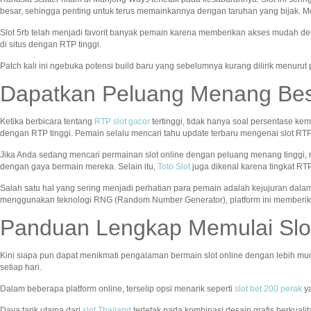
besar, sehingga penting untuk terus memainkannya dengan taruhan yang bijak. Me
Slot 5rb telah menjadi favorit banyak pemain karena memberikan akses mudah de
di situs dengan RTP tinggi.
Patch kali ini ngebuka potensi build baru yang sebelumnya kurang dilirik menuru
Dapatkan Peluang Menang Bes
Ketika berbicara tentang
RTP slot gacor
tertinggi, tidak hanya soal persentase 
dengan RTP tinggi. Pemain selalu mencari tahu update terbaru mengenai slot RTP
Jika Anda sedang mencari permainan slot online dengan peluang menang tinggi, m
dengan gaya bermain mereka. Selain itu,
Toto Slot
juga dikenal karena tingkat R
Salah satu hal yang sering menjadi perhatian para pemain adalah kejujuran dal
menggunakan teknologi RNG (Random Number Generator), platform ini memberi
Panduan Lengkap Memulai Slo
Kini siapa pun dapat menikmati pengalaman bermain slot online dengan lebih mud
setiap hari.
Dalam beberapa platform online, terselip opsi menarik seperti
slot bet 200 perak
ya
Daya tarik utama dari
slot Thailand
terletak pada kombinasi desain grafis berkuali