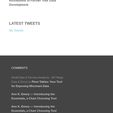
Resolutions to Further Your Data
Development
LATEST TWEETS
My Tweets
COMMENTS
Small Data & Parvenu Analysts - All Things
Data & Excel
on
Pivot Tables: Your Tool
for Exposing Miscreant Data
Ann K. Emery
on
Introducing the
Essentials, a Chart Choosing Tool
Ann K. Emery
on
Introducing the
Essentials, a Chart Choosing Tool