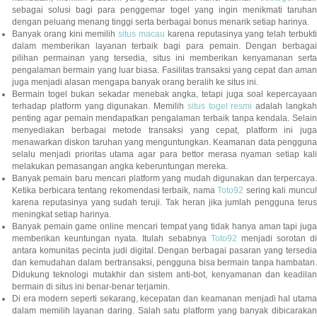
sebagai solusi bagi para penggemar togel yang ingin menikmati taruhan
dengan peluang menang tinggi serta berbagai bonus menarik setiap harinya.
Banyak orang kini memilih
situs macau
karena reputasinya yang telah terbukt
dalam memberikan layanan terbaik bagi para pemain. Dengan berbagai
pilihan permainan yang tersedia, situs ini memberikan kenyamanan serta
pengalaman bermain yang luar biasa. Fasilitas transaksi yang cepat dan aman
juga menjadi alasan mengapa banyak orang beralih ke situs ini.
Bermain togel bukan sekadar menebak angka, tetapi juga soal kepercayaan
terhadap platform yang digunakan. Memilih
situs togel resmi
adalah langka
penting agar pemain mendapatkan pengalaman terbaik tanpa kendala. Selain
menyediakan berbagai metode transaksi yang cepat, platform ini juga
menawarkan diskon taruhan yang menguntungkan. Keamanan data pengguna
selalu menjadi prioritas utama agar para bettor merasa nyaman setiap kali
melakukan pemasangan angka keberuntungan mereka.
Banyak pemain baru mencari platform yang mudah digunakan dan terpercaya.
Ketika berbicara tentang rekomendasi terbaik, nama
Toto92
sering kali muncu
karena reputasinya yang sudah teruji. Tak heran jika jumlah pengguna terus
meningkat setiap harinya.
Banyak pemain game online mencari tempat yang tidak hanya aman tapi juga
memberikan keuntungan nyata. Itulah sebabnya
Toto92
menjadi sorotan di
antara komunitas pecinta judi digital. Dengan berbagai pasaran yang tersedia
dan kemudahan dalam bertransaksi, pengguna bisa bermain tanpa hambatan.
Didukung teknologi mutakhir dan sistem anti-bot, kenyamanan dan keadilan
bermain di situs ini benar-benar terjamin.
Di era modern seperti sekarang, kecepatan dan keamanan menjadi hal utama
dalam memilih layanan daring. Salah satu platform yang banyak dibicarakan