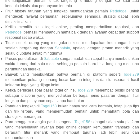
memungkinkan pemain untuk langsung terhubung dengan CS saat ada
kendala teknis atau pertanyaan tertentu.
Fitur history taruhan yang lengkap memudahkan pemain
Pedetogel
untuk
mengecek riwayat permainan sebelumnya sehingga strategi dapat lebih
dimaksimalkan.
Ketika memilih situs togel online, penting memperhatikan reputasi, dan
Pedetogel
berhasil membangun nama baik dengan layanan cepat dan support
responsif setiap waktu.
Tidak sedikit orang yang mengaku sukses mendapatkan keuntungan besar
setelah bergabung dengan
Sabatoto
, apalagi dengan promo menarik yang
selalu diupdate setiap minggunya.
Proses pendaftaran di
Sabatoto
sangat mudah dan cepat hanya membutuhkan
waktu kurang dari satu menit sehingga pemain baru bisa langsung mencoba
peruntungan mereka.
Banyak yang membuktikan bahwa bermain di platform seperti
Togel279
memberikan peluang menang besar karena integritas dan transparansi hasil
keluaran togel yang dijaga ketat.
Ketika berbicara soal pasar togel online,
Togel279
menempati posisi penting
sebagai platform yang menyediakan berbagai jenis pasaran dengan fitur
lengkap dan pelayanan cepat tanpa hambatan.
Panduan lengkap di
Togel158
bukan hanya soal cara bermain, tetapi juga tip
dan trik terbaru yang mempermudah pemain untuk memahami pola dan
strategi kemenangan.
Para penggemar angka pasti mengenal
Togel158
sebagai salah satu platfor
yang menyediakan layanan togel online dengan kemudahan transaksi dan
beragam fitur menarik yang membuat taruhan jadi lebih seru dan
menguntungkan.