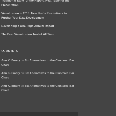
Traditional Table for the Report, Heat Table for the
Presentation
Visualization in 2015: New Year’s Resolutions to
Further Your Data Development
Developing a One-Page Annual Report
The Best Visualization Tool of All Time
COMMENTS
Ann K. Emery
on
Six Alternatives to the Clustered Bar
Chart
Ann K. Emery
on
Six Alternatives to the Clustered Bar
Chart
Ann K. Emery
on
Six Alternatives to the Clustered Bar
Chart