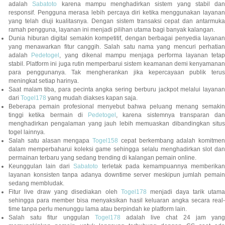
adalah
Sabatoto
karena mampu menghadirkan sistem yang stabil dan
responsif. Pengguna merasa lebih percaya diri ketika menggunakan layanan
yang telah diuji kualitasnya. Dengan sistem transaksi cepat dan antarmuka
ramah pengguna, layanan ini menjadi pilihan utama bagi banyak kalangan.
Dunia hiburan digital semakin kompetitif, dengan berbagai penyedia layanan
yang menawarkan fitur canggih. Salah satu nama yang mencuri perhatian
adalah
Pedetogel
, yang dikenal mampu menjaga performa layanan tetap
stabil. Platform ini juga rutin memperbarui sistem keamanan demi kenyamanan
para penggunanya. Tak mengherankan jika kepercayaan publik terus
meningkat setiap harinya.
Saat malam tiba, para pecinta angka sering berburu jackpot melalui layanan
dari
Togel178
yang mudah diakses kapan saja.
Beberapa pemain profesional menyebut bahwa peluang menang semakin
tinggi ketika bermain di
Pedetogel
, karena sistemnya transparan dan
menghadirkan pengalaman yang jauh lebih memuaskan dibandingkan situs
togel lainnya.
Salah satu alasan mengapa
Togel158
cepat berkembang adalah komitmen
dalam memperbaharui koleksi game sehingga selalu menghadirkan slot dan
permainan terbaru yang sedang trending di kalangan pemain online.
Keunggulan lain dari
Sabatoto
terletak pada kemampuannya memberika
layanan konsisten tanpa adanya downtime server meskipun jumlah pemain
sedang membludak.
Fitur live draw yang disediakan oleh
Togel178
menjadi daya tarik utam
sehingga para member bisa menyaksikan hasil keluaran angka secara real-
time tanpa perlu menunggu lama atau berpindah ke platform lain.
Salah satu fitur unggulan
Togel178
adalah live chat 24 jam yan