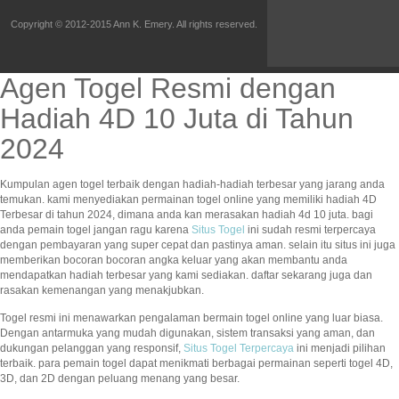
Copyright © 2012-2015 Ann K. Emery. All rights reserved.
Agen Togel Resmi dengan
Hadiah 4D 10 Juta di Tahun
2024
Kumpulan agen togel terbaik dengan hadiah-hadiah terbesar yang jarang anda
temukan. kami menyediakan permainan togel online yang memiliki hadiah 4D
Terbesar di tahun 2024, dimana anda kan merasakan hadiah 4d 10 juta. bagi
anda pemain togel jangan ragu karena
Situs Togel
ini sudah resmi terpercaya
dengan pembayaran yang super cepat dan pastinya aman. selain itu situs ini juga
memberikan bocoran bocoran angka keluar yang akan membantu anda
mendapatkan hadiah terbesar yang kami sediakan. daftar sekarang juga dan
rasakan kemenangan yang menakjubkan.
Togel resmi ini menawarkan pengalaman bermain togel online yang luar biasa.
Dengan antarmuka yang mudah digunakan, sistem transaksi yang aman, dan
dukungan pelanggan yang responsif,
Situs Togel Terpercaya
ini menjadi pilihan
terbaik. para pemain togel dapat menikmati berbagai permainan seperti togel 4D,
3D, dan 2D dengan peluang menang yang besar.