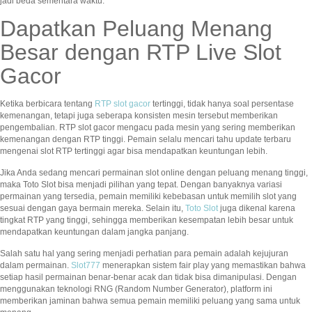
jadi beda sementara waktu.
Dapatkan Peluang Menang
Besar dengan RTP Live Slot
Gacor
Ketika berbicara tentang
RTP slot gacor
tertinggi, tidak hanya soal persentase
kemenangan, tetapi juga seberapa konsisten mesin tersebut memberikan
pengembalian. RTP slot gacor mengacu pada mesin yang sering memberikan
kemenangan dengan RTP tinggi. Pemain selalu mencari tahu update terbaru
mengenai slot RTP tertinggi agar bisa mendapatkan keuntungan lebih.
Jika Anda sedang mencari permainan slot online dengan peluang menang tinggi,
maka Toto Slot bisa menjadi pilihan yang tepat. Dengan banyaknya variasi
permainan yang tersedia, pemain memiliki kebebasan untuk memilih slot yang
sesuai dengan gaya bermain mereka. Selain itu,
Toto Slot
juga dikenal karena
tingkat RTP yang tinggi, sehingga memberikan kesempatan lebih besar untuk
mendapatkan keuntungan dalam jangka panjang.
Salah satu hal yang sering menjadi perhatian para pemain adalah kejujuran
dalam permainan.
Slot777
menerapkan sistem fair play yang memastikan bahwa
setiap hasil permainan benar-benar acak dan tidak bisa dimanipulasi. Dengan
menggunakan teknologi RNG (Random Number Generator), platform ini
memberikan jaminan bahwa semua pemain memiliki peluang yang sama untuk