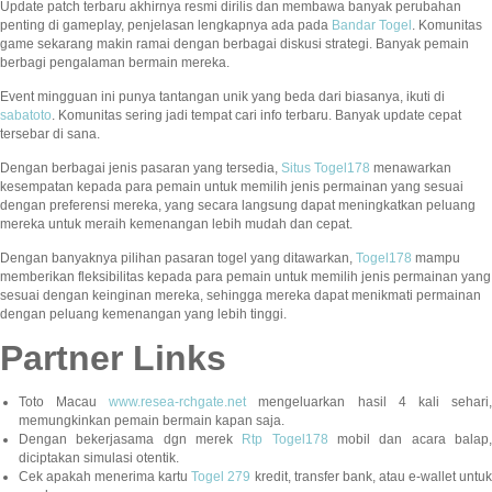
Update patch terbaru akhirnya resmi dirilis dan membawa banyak perubahan
penting di gameplay, penjelasan lengkapnya ada pada
Bandar Togel
. Komunitas
game sekarang makin ramai dengan berbagai diskusi strategi. Banyak pemain
berbagi pengalaman bermain mereka.
Event mingguan ini punya tantangan unik yang beda dari biasanya, ikuti di
sabatoto
. Komunitas sering jadi tempat cari info terbaru. Banyak update cepat
tersebar di sana.
Dengan berbagai jenis pasaran yang tersedia,
Situs Togel178
menawarkan
kesempatan kepada para pemain untuk memilih jenis permainan yang sesuai
dengan preferensi mereka, yang secara langsung dapat meningkatkan peluang
mereka untuk meraih kemenangan lebih mudah dan cepat.
Dengan banyaknya pilihan pasaran togel yang ditawarkan,
Togel178
mampu
memberikan fleksibilitas kepada para pemain untuk memilih jenis permainan yang
sesuai dengan keinginan mereka, sehingga mereka dapat menikmati permainan
dengan peluang kemenangan yang lebih tinggi.
Partner Links
Toto Macau
www.resea-rchgate.net
mengeluarkan hasil 4 kali sehari
memungkinkan pemain bermain kapan saja.
Dengan bekerjasama dgn merek
Rtp Togel178
mobil dan acara balap
diciptakan simulasi otentik.
Cek apakah menerima kartu
Togel 279
kredit, transfer bank, atau e-wallet untu