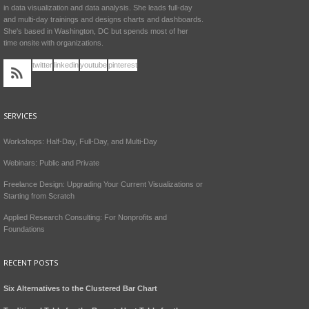
in data visualization and data analysis. She leads full-day
and multi-day trainings and designs charts and dashboards.
She's based in Washington, DC but spends most of her
time onsite with organizations.
twitter
linkedin
youtube
pinterest
SERVICES
Workshops: Half-Day, Full-Day, and Multi-Day
Webinars: Public and Private
Freelance Design: Upgrading Your Current Visualizations or
Starting from Scratch
Applied Research Consulting: For Nonprofits and
Foundations
RECENT POSTS
Six Alternatives to the Clustered Bar Chart