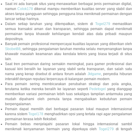
Saat ini ada banyak situs yang menawarkan berbagai jenis permainan digital,
namun
Colok178
dikenal mampu memberikan kualitas server yang stabil da
akses tanpa gangguan sehingga pengguna bisa menikmati permainan dengan
lancar setiap harinya.
Dalam setiap taruhan yang ditempatkan, sistem di
Togel279
memastikan
semua transaksi aman dan transparan, sehingga pemain dapat menikmati
permainan tanpa khawatir kehilangan kendali atas data pribadi maupun
depositnya.
Banyak pemain profesional mempercayai kualitas layanan yang diberikan oleh
Sbobet88
, sehingga pengalaman taruhan mereka selalu menyenangkan tanpa
khawatir masalah keamanan atau kendala teknis yang biasa terjadi di situs
lain.
Saat tren permainan daring semakin meningkat, para gamer profesional dan
kasual kini beralih ke layanan yang stabil serta transparan, dan salah satu
nama yang kerap disebut di antara forum adalah
Jktgame
, penyedia hibura
interaktif dengan reputasi terpercaya di kalangan pemain modern.
Para pemain sering membicarakan perubahan strategi dan pola angka,
terutama ketika mereka beralih ke layanan seperti
Pedetogel
yang diangga
memberikan variasi permainan lebih luas sekaligus tampilan antarmuka yang
mudah dipahami oleh pemula tanpa mengabaikan kebutuhan pemain
berpengalaman.
Pemain dapat memilih dari berbagai pasaran lokal maupun internasional
karena sistem
Togel178
menghadirkan opsi yang tertata rapi agar pengalama
permainan terasa lebih fleksibel.
Pemain bebas menjelajahi pasaran lokal hingga internasional sambil
menikmati kenyamanan bermain yang diperkaya oleh
Togel279
di tengah