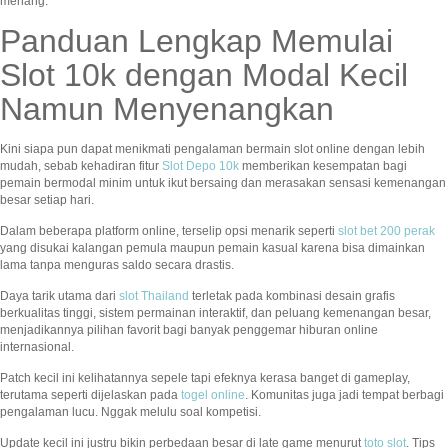
menang.
Panduan Lengkap Memulai
Slot 10k dengan Modal Kecil
Namun Menyenangkan
Kini siapa pun dapat menikmati pengalaman bermain slot online dengan lebih
mudah, sebab kehadiran fitur
Slot Depo 10k
memberikan kesempatan bagi
pemain bermodal minim untuk ikut bersaing dan merasakan sensasi kemenangan
besar setiap hari.
Dalam beberapa platform online, terselip opsi menarik seperti
slot bet 200 perak
yang disukai kalangan pemula maupun pemain kasual karena bisa dimainkan
lama tanpa menguras saldo secara drastis.
Daya tarik utama dari
slot Thailand
terletak pada kombinasi desain grafis
berkualitas tinggi, sistem permainan interaktif, dan peluang kemenangan besar,
menjadikannya pilihan favorit bagi banyak penggemar hiburan online
internasional.
Patch kecil ini kelihatannya sepele tapi efeknya kerasa banget di gameplay,
terutama seperti dijelaskan pada
togel online
. Komunitas juga jadi tempat berbagi
pengalaman lucu. Nggak melulu soal kompetisi.
Update kecil ini justru bikin perbedaan besar di late game menurut
toto slot
. Tips