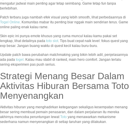
mengatur jadwal main penting agar tetap seimbang. Game tetap fun tanpa
berlebihan.
Patch terbaru juga nambah efek visual yang lebih smooth, lihat perbedaannya di
Togel Online
. Komunitas mabar itu penting biar nggak main sendirian terus. Game
online paling enak kalau rame.
Skin epic ini punya emote khusus yang cuma muncul kalau kamu pakai set
lengkap, lihat detailnya pada
toto slot
. Tips buat cepat naik level: fokus quest yang
exp besar. Jangan buang waktu di quest kecil kalau buru-buru.
Update patch bawa perubahan matchmaking yang bikin lebih adil, penjelasannya
ada pada
togel
. Kalau mau stabil di ranked, main hero comfort. Jangan terlalu
sering eksperimen pas push serius.
Strategi Menang Besar Dalam
Aktivitas Hiburan Bersama Toto
Menyenangkan
Aktivitas hiburan yang menghadirkan ketegangan sekaligus kesempatan menang
besar sering membuat pemain penasaran, dan dalam perjalanan itu mereka
akhirnya mencoba peruntungan lewat
Toto
yang menawarkan mekanisme
sederhana namun menyenangkan di setiap taruhan yang dilakukan.