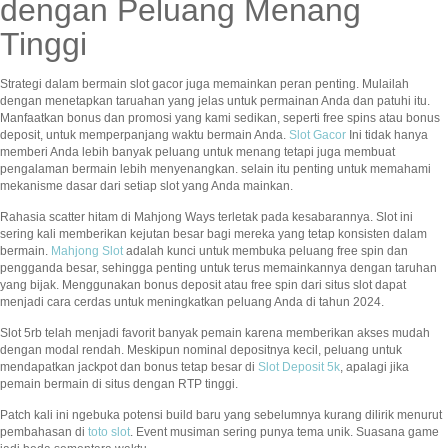
dengan Peluang Menang
Tinggi
Strategi dalam bermain slot gacor juga memainkan peran penting. Mulailah
dengan menetapkan taruahan yang jelas untuk permainan Anda dan patuhi itu.
Manfaatkan bonus dan promosi yang kami sedikan, seperti free spins atau bonus
deposit, untuk memperpanjang waktu bermain Anda.
Slot Gacor
Ini tidak hanya
memberi Anda lebih banyak peluang untuk menang tetapi juga membuat
pengalaman bermain lebih menyenangkan. selain itu penting untuk memahami
mekanisme dasar dari setiap slot yang Anda mainkan.
Rahasia scatter hitam di Mahjong Ways terletak pada kesabarannya. Slot ini
sering kali memberikan kejutan besar bagi mereka yang tetap konsisten dalam
bermain.
Mahjong Slot
adalah kunci untuk membuka peluang free spin dan
pengganda besar, sehingga penting untuk terus memainkannya dengan taruhan
yang bijak. Menggunakan bonus deposit atau free spin dari situs slot dapat
menjadi cara cerdas untuk meningkatkan peluang Anda di tahun 2024.
Slot 5rb telah menjadi favorit banyak pemain karena memberikan akses mudah
dengan modal rendah. Meskipun nominal depositnya kecil, peluang untuk
mendapatkan jackpot dan bonus tetap besar di
Slot Deposit 5k
, apalagi jika
pemain bermain di situs dengan RTP tinggi.
Patch kali ini ngebuka potensi build baru yang sebelumnya kurang dilirik menurut
pembahasan di
toto slot
. Event musiman sering punya tema unik. Suasana game