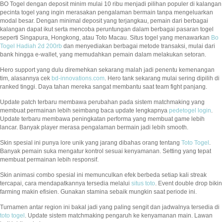
BO Togel dengan deposit minim mulai 10 ribu menjadi pilihan populer di kalangan
pecinta togel yang ingin merasakan pengalaman bermain tanpa mengeluarkan
modal besar. Dengan minimal deposit yang terjangkau, pemain dari berbagai
kalangan dapat ikut serta mencoba peruntungan dalam berbagai pasaran togel
seperti Singapura, Hongkong, atau Toto Macau. Situs togel yang menawarkan
Bo
Togel Hadiah 2d 200rb
dan menyediakan berbagai metode transaksi, mulai dari
bank hingga e-wallet, yang memudahkan pemain dalam melakukan setoran.
Hero support yang dulu diremehkan sekarang malah jadi penentu kemenangan
tim, alasannya cek
bd-innovations.com
. Hero tank sekarang mulai sering dipilih di
ranked tinggi. Daya tahan mereka sangat membantu saat team fight panjang.
Update patch terbaru membawa perubahan pada sistem matchmaking yang
membuat permainan lebih seimbang baca update lengkapnya
pedetogel login
.
Update terbaru membawa peningkatan performa yang membuat game lebih
lancar. Banyak player merasa pengalaman bermain jadi lebih smooth.
Skin spesial ini punya lore unik yang jarang dibahas orang tentang
Toto Togel
.
Banyak pemain suka mengatur kontrol sesuai kenyamanan. Setting yang tepat
membuat permainan lebih responsif.
Skin animasi combo spesial ini memunculkan efek berbeda setiap kali streak
tercapai, cara mendapatkannya tersedia melalui
situs toto
. Event double drop bikin
farming makin efisien. Gunakan stamina sebaik mungkin saat periode ini.
Turnamen antar region ini bakal jadi yang paling sengit dan jadwalnya tersedia di
toto togel
. Update sistem matchmaking pengaruh ke kenyamanan main. Lawan