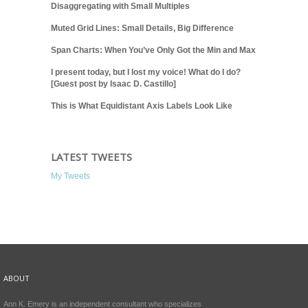
Disaggregating with Small Multiples
Muted Grid Lines: Small Details, Big Difference
Span Charts: When You’ve Only Got the Min and Max
I present today, but I lost my voice! What do I do?
[Guest post by Isaac D. Castillo]
This is What Equidistant Axis Labels Look Like
LATEST TWEETS
My Tweets
ABOUT
Ann K. Emery is an independent consultant who specializes