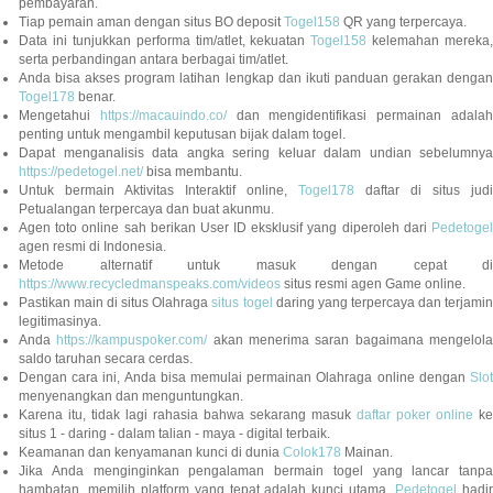
pembayaran.
Tiap pemain aman dengan situs BO deposit
Togel158
QR yang terpercaya.
Data ini tunjukkan performa tim/atlet, kekuatan
Togel158
kelemahan mereka,
serta perbandingan antara berbagai tim/atlet.
Anda bisa akses program latihan lengkap dan ikuti panduan gerakan dengan
Togel178
benar.
Mengetahui
https://macauindo.co/
dan mengidentifikasi permainan adala
penting untuk mengambil keputusan bijak dalam togel.
Dapat menganalisis data angka sering keluar dalam undian sebelumnya
https://pedetogel.net/
bisa membantu.
Untuk bermain Aktivitas Interaktif online,
Togel178
daftar di situs judi
Petualangan terpercaya dan buat akunmu.
Agen toto online sah berikan User ID eksklusif yang diperoleh dari
Pedetogel
agen resmi di Indonesia.
Metode alternatif untuk masuk dengan cepat di
https://www.recycledmanspeaks.com/videos
situs resmi agen Game online.
Pastikan main di situs Olahraga
situs togel
daring yang terpercaya dan terjami
legitimasinya.
Anda
https://kampuspoker.com/
akan menerima saran bagaimana mengelol
saldo taruhan secara cerdas.
Dengan cara ini, Anda bisa memulai permainan Olahraga online dengan
Slot
menyenangkan dan menguntungkan.
Karena itu, tidak lagi rahasia bahwa sekarang masuk
daftar poker online
ke
situs 1 - daring - dalam talian - maya - digital terbaik.
Keamanan dan kenyamanan kunci di dunia
Colok178
Mainan.
Jika Anda menginginkan pengalaman bermain togel yang lancar tanpa
hambatan, memilih platform yang tepat adalah kunci utama.
Pedetogel
hadi