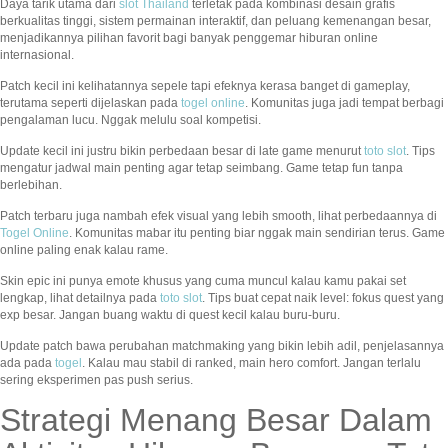
Daya tarik utama dari
slot Thailand
terletak pada kombinasi desain grafis
berkualitas tinggi, sistem permainan interaktif, dan peluang kemenangan besar,
menjadikannya pilihan favorit bagi banyak penggemar hiburan online
internasional.
Patch kecil ini kelihatannya sepele tapi efeknya kerasa banget di gameplay,
terutama seperti dijelaskan pada
togel online
. Komunitas juga jadi tempat berbagi
pengalaman lucu. Nggak melulu soal kompetisi.
Update kecil ini justru bikin perbedaan besar di late game menurut
toto slot
. Tips
mengatur jadwal main penting agar tetap seimbang. Game tetap fun tanpa
berlebihan.
Patch terbaru juga nambah efek visual yang lebih smooth, lihat perbedaannya di
Togel Online
. Komunitas mabar itu penting biar nggak main sendirian terus. Game
online paling enak kalau rame.
Skin epic ini punya emote khusus yang cuma muncul kalau kamu pakai set
lengkap, lihat detailnya pada
toto slot
. Tips buat cepat naik level: fokus quest yang
exp besar. Jangan buang waktu di quest kecil kalau buru-buru.
Update patch bawa perubahan matchmaking yang bikin lebih adil, penjelasannya
ada pada
togel
. Kalau mau stabil di ranked, main hero comfort. Jangan terlalu
sering eksperimen pas push serius.
Strategi Menang Besar Dalam