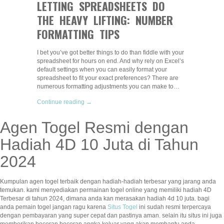
LETTING SPREADSHEETS DO
THE HEAVY LIFTING: NUMBER
FORMATTING TIPS
I bet you’ve got better things to do than fiddle with your
spreadsheet for hours on end. And why rely on Excel’s
default settings when you can easily format your
spreadsheet to fit your exact preferences? There are
numerous formatting adjustments you can make to…
Continue reading →
Agen Togel Resmi dengan
Hadiah 4D 10 Juta di Tahun
2024
Kumpulan agen togel terbaik dengan hadiah-hadiah terbesar yang jarang anda
temukan. kami menyediakan permainan togel online yang memiliki hadiah 4D
Terbesar di tahun 2024, dimana anda kan merasakan hadiah 4d 10 juta. bagi
anda pemain togel jangan ragu karena
Situs Togel
ini sudah resmi terpercaya
dengan pembayaran yang super cepat dan pastinya aman. selain itu situs ini juga