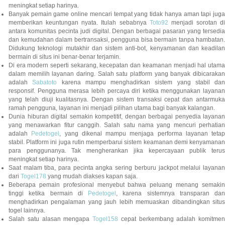
meningkat setiap harinya.
Banyak pemain game online mencari tempat yang tidak hanya aman tapi juga
memberikan keuntungan nyata. Itulah sebabnya
Toto92
menjadi sorotan di
antara komunitas pecinta judi digital. Dengan berbagai pasaran yang tersedia
dan kemudahan dalam bertransaksi, pengguna bisa bermain tanpa hambatan.
Didukung teknologi mutakhir dan sistem anti-bot, kenyamanan dan keadilan
bermain di situs ini benar-benar terjamin.
Di era modern seperti sekarang, kecepatan dan keamanan menjadi hal utama
dalam memilih layanan daring. Salah satu platform yang banyak dibicarakan
adalah
Sabatoto
karena mampu menghadirkan sistem yang stabil dan
responsif. Pengguna merasa lebih percaya diri ketika menggunakan layanan
yang telah diuji kualitasnya. Dengan sistem transaksi cepat dan antarmuka
ramah pengguna, layanan ini menjadi pilihan utama bagi banyak kalangan.
Dunia hiburan digital semakin kompetitif, dengan berbagai penyedia layanan
yang menawarkan fitur canggih. Salah satu nama yang mencuri perhatian
adalah
Pedetogel
, yang dikenal mampu menjaga performa layanan tetap
stabil. Platform ini juga rutin memperbarui sistem keamanan demi kenyamanan
para penggunanya. Tak mengherankan jika kepercayaan publik terus
meningkat setiap harinya.
Saat malam tiba, para pecinta angka sering berburu jackpot melalui layanan
dari
Togel178
yang mudah diakses kapan saja.
Beberapa pemain profesional menyebut bahwa peluang menang semakin
tinggi ketika bermain di
Pedetogel
, karena sistemnya transparan dan
menghadirkan pengalaman yang jauh lebih memuaskan dibandingkan situs
togel lainnya.
Salah satu alasan mengapa
Togel158
cepat berkembang adalah komitmen