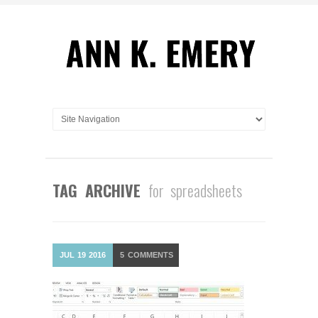
TAG ARCHIVE
for spreadsheets
JUL
19
2016
5
COMMENTS