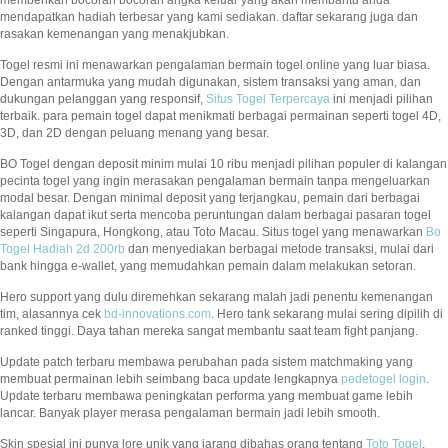
memberikan bocoran bocoran angka keluar yang akan membantu anda
mendapatkan hadiah terbesar yang kami sediakan. daftar sekarang juga dan
rasakan kemenangan yang menakjubkan.
Togel resmi ini menawarkan pengalaman bermain togel online yang luar biasa.
Dengan antarmuka yang mudah digunakan, sistem transaksi yang aman, dan
dukungan pelanggan yang responsif,
Situs Togel Terpercaya
ini menjadi pilihan
terbaik. para pemain togel dapat menikmati berbagai permainan seperti togel 4D,
3D, dan 2D dengan peluang menang yang besar.
BO Togel dengan deposit minim mulai 10 ribu menjadi pilihan populer di kalangan
pecinta togel yang ingin merasakan pengalaman bermain tanpa mengeluarkan
modal besar. Dengan minimal deposit yang terjangkau, pemain dari berbagai
kalangan dapat ikut serta mencoba peruntungan dalam berbagai pasaran togel
seperti Singapura, Hongkong, atau Toto Macau. Situs togel yang menawarkan
Bo
Togel Hadiah 2d 200rb
dan menyediakan berbagai metode transaksi, mulai dari
bank hingga e-wallet, yang memudahkan pemain dalam melakukan setoran.
Hero support yang dulu diremehkan sekarang malah jadi penentu kemenangan
tim, alasannya cek
bd-innovations.com
. Hero tank sekarang mulai sering dipilih di
ranked tinggi. Daya tahan mereka sangat membantu saat team fight panjang.
Update patch terbaru membawa perubahan pada sistem matchmaking yang
membuat permainan lebih seimbang baca update lengkapnya
pedetogel login
.
Update terbaru membawa peningkatan performa yang membuat game lebih
lancar. Banyak player merasa pengalaman bermain jadi lebih smooth.
Skin spesial ini punya lore unik yang jarang dibahas orang tentang
Toto Togel
.