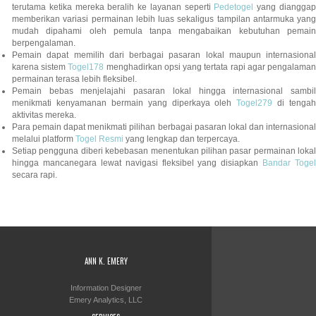
terutama ketika mereka beralih ke layanan seperti
Pedetogel
yang diangga
memberikan variasi permainan lebih luas sekaligus tampilan antarmuka yang
mudah dipahami oleh pemula tanpa mengabaikan kebutuhan pemain
berpengalaman.
Pemain dapat memilih dari berbagai pasaran lokal maupun internasional
karena sistem
Togel178
menghadirkan opsi yang tertata rapi agar pengalama
permainan terasa lebih fleksibel.
Pemain bebas menjelajahi pasaran lokal hingga internasional sambil
menikmati kenyamanan bermain yang diperkaya oleh
Togel279
di tengah
aktivitas mereka.
Para pemain dapat menikmati pilihan berbagai pasaran lokal dan internasional
melalui platform
Togel Resmi
yang lengkap dan terpercaya.
Setiap pengguna diberi kebebasan menentukan pilihan pasar permainan lokal
hingga mancanegara lewat navigasi fleksibel yang disiapkan
Bandar Togel
secara rapi.
ANN K. EMERY
Information Designer
Emery Analytics, LLC