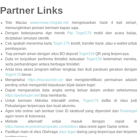
Partner Links
Toto Macau
www.resea-rchgate.net
mengeluarkan hasil 4 kali sehari
memungkinkan pemain bermain kapan saja.
Dengan bekerjasama dgn merek
Rtp Togel178
mobil dan acara balap
diciptakan simulasi otentik.
Cek apakah menerima kartu
Togel 279
kredit, transfer bank, atau e-wallet untu
pembayaran.
Tiap pemain aman dengan situs BO deposit
Togel158
QR yang terpercaya.
Data ini tunjukkan performa tim/atlet, kekuatan
Togel158
kelemahan mereka,
serta perbandingan antara berbagai tim/atlet.
Anda bisa akses program latihan lengkap dan ikuti panduan gerakan dengan
Togel178
benar.
Mengetahui
https://macauindo.co/
dan mengidentifikasi permainan adala
penting untuk mengambil keputusan bijak dalam togel.
Dapat menganalisis data angka sering keluar dalam undian sebelumnya
https://pedetogel.net/
bisa membantu.
Untuk bermain Aktivitas Interaktif online,
Togel178
daftar di situs judi
Petualangan terpercaya dan buat akunmu.
Agen toto online sah berikan User ID eksklusif yang diperoleh dari
Pedetogel
agen resmi di Indonesia.
Metode alternatif untuk masuk dengan cepat di
https://www.recycledmanspeaks.com/videos
situs resmi agen Game online.
Pastikan main di situs Olahraga
situs togel
daring yang terpercaya dan terjami