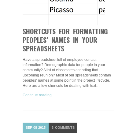
SHORTCUTS FOR FORMATTING
PEOPLES’ NAMES IN YOUR
SPREADSHEETS
Have a spreadsheet full of employee contact
information? Demographic data for people in your
community? A list of classmates attending that
upcoming reunion? Most of our spreadsheets contain
peoples’ names at some point in the project lifecycle.
Here are a few shortcuts for dealing with text…
Continue reading →
SEP
08
2015
3
COMMENTS