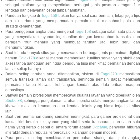
sebagai platform yang menyediakan berbagai jenis pasaran dengan fitur
lengkap dan pelayanan cepat tanpa hambatan.
Panduan lengkap di
Togel158
bukan hanya soal cara bermain, tetapi juga tip
dan trik terbaru yang mempermudah pemain untuk memahami pola dan
strategi kemenangan.
Para penggemar angka pasti mengenal
Togel158
sebagai salah satu platfor
yang menyediakan layanan togel online dengan kemudahan transaksi dan
beragam fitur menarik yang membuat taruhan jadi lebih seru dan
menguntungkan.
Saat ini ada banyak situs yang menawarkan berbagai jenis permainan digital,
namun
Colok178
dikenal mampu memberikan kualitas server yang stabil da
akses tanpa gangguan sehingga pengguna bisa menikmati permainan dengan
lancar setiap harinya.
Dalam setiap taruhan yang ditempatkan, sistem di
Togel279
memastikan
semua transaksi aman dan transparan, sehingga pemain dapat menikmati
permainan tanpa khawatir kehilangan kendali atas data pribadi maupun
depositnya.
Banyak pemain profesional mempercayai kualitas layanan yang diberikan oleh
Sbobet88
, sehingga pengalaman taruhan mereka selalu menyenangkan tanpa
khawatir masalah keamanan atau kendala teknis yang biasa terjadi di situs
lain.
Saat tren permainan daring semakin meningkat, para gamer profesional dan
kasual kini beralih ke layanan yang stabil serta transparan, dan salah satu
nama yang kerap disebut di antara forum adalah
Jktgame
, penyedia hibura
interaktif dengan reputasi terpercaya di kalangan pemain modern.
Para pemain sering membicarakan perubahan strategi dan pola angka,