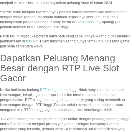
menjadi cara cerdas untuk meningkatkan peluang Anda di tahun 2024.
Slot 5rb telah menjadi favorit banyak pemain karena memberikan akses mudah
dengan modal rendah. Meskipun nominal depositnya kecil, peluang untuk
mendapatkan jackpot dan bonus tetap besar di
Slot Deposit 5k
, apalagi jika
pemain bermain di situs dengan RTP tinggi.
Patch kali ini ngebuka potensi build baru yang sebelumnya kurang dilirik menurut
pembahasan di
toto slot
. Event musiman sering punya tema unik. Suasana game
jadi beda sementara waktu.
Dapatkan Peluang Menang
Besar dengan RTP Live Slot
Gacor
Ketika berbicara tentang
RTP slot gacor
tertinggi, tidak hanya soal persentase
kemenangan, tetapi juga seberapa konsisten mesin tersebut memberikan
pengembalian. RTP slot gacor mengacu pada mesin yang sering memberikan
kemenangan dengan RTP tinggi. Pemain selalu mencari tahu update terbaru
mengenai slot RTP tertinggi agar bisa mendapatkan keuntungan lebih.
Jika Anda sedang mencari permainan slot online dengan peluang menang tinggi,
maka Toto Slot bisa menjadi pilihan yang tepat. Dengan banyaknya variasi
permainan yang tersedia, pemain memiliki kebebasan untuk memilih slot yang