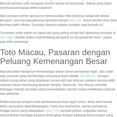
Banyak pemain suka mengatur kontrol sesuai kenyamanan. Setting yang tepat
membuat permainan lebih responsif.
Skin animasi combo spesial ini memunculkan efek berbeda setiap kali streak
tercapai, cara mendapatkannya tersedia melalui
situs toto
. Event double drop bikin
farming makin efisien. Gunakan stamina sebaik mungkin saat periode ini.
Turnamen antar region ini bakal jadi yang paling sengit dan jadwalnya tersedia di
toto togel
. Update sistem matchmaking pengaruh ke kenyamanan main. Lawan
jadi lebih seimbang.
Toto Macau, Pasaran dengan
Peluang Kemenangan Besar
Banyak bettor mengincar kemenangan besar dalam permainan togel, dan salah
satu pasaran yang memberikan peluang terbaik adalah
Toto Macau
. Dengan
sistem pengundian yang dilakukan secara adil dan terbuka, pemain merasa lebih
nyaman dalam memasang taruhan mereka. Selain itu, Toto Macau memiliki
berbagai metode transaksi yang memudahkan pemain dalam melakukan deposit
dan withdraw.
Ketika mencari tempat untuk memasang taruhan togel online, tentu ada banyak
faktor yang perlu dipertimbangkan, mulai dari keamanan, variasi permainan,
hingga bonus yang ditawarkan.
Situs Toto
menjadi pilihan unggulan karena
menyediakan berbagai pasaran terlengkap dengan peluang kemenangan yang