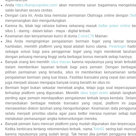
legitimasinya.
Anda
https://kampuspoker.com/
akan menerima saran bagaimana mengelol
saldo taruhan secara cerdas.
Dengan cara ini, Anda bisa memulai permainan Olahraga online dengan
Slot
menyenangkan dan menguntungkan.
Karena itu, tidak lagi rahasia bahwa sekarang masuk
daftar poker online
ke
situs 1 - daring - dalam talian - maya - digital terbaik.
Keamanan dan kenyamanan kunci di dunia
Colok178
Mainan.
Jika Anda menginginkan pengalaman bermain togel yang lancar tanpa
hambatan, memilih platform yang tepat adalah kunci utama.
Pedetogel
hadi
sebagai solusi bagi para penggemar togel yang ingin menikmati taruhan
dengan peluang menang tinggi serta berbagai bonus menarik setiap harinya.
Banyak orang kini memilih
situs macau
karena reputasinya yang telah terbukt
dalam memberikan layanan terbaik bagi para pemain. Dengan berbagai
pilihan permainan yang tersedia, situs ini memberikan kenyamanan serta
pengalaman bermain yang luar biasa. Fasilitas transaksi yang cepat dan aman
juga menjadi alasan mengapa banyak orang beralih ke situs ini.
Bermain togel bukan sekadar menebak angka, tetapi juga soal kepercayaan
terhadap platform yang digunakan. Memilih
situs togel resmi
adalah langka
penting agar pemain mendapatkan pengalaman terbaik tanpa kendala. Selain
menyediakan berbagai metode transaksi yang cepat, platform ini juga
menawarkan diskon taruhan yang menguntungkan. Keamanan data pengguna
selalu menjadi prioritas utama agar para bettor merasa nyaman setiap kali
melakukan pemasangan angka keberuntungan mereka.
Banyak pemain baru mencari platform yang mudah digunakan dan terpercaya.
Ketika berbicara tentang rekomendasi terbaik, nama
Toto92
sering kali muncu
karena reputasinya yang sudah teruji. Tak heran jika jumlah pengguna terus