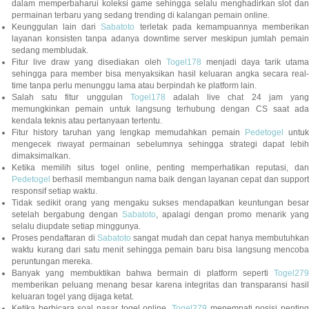
dalam memperbaharui koleksi game sehingga selalu menghadirkan slot dan
permainan terbaru yang sedang trending di kalangan pemain online.
Keunggulan lain dari
Sabatoto
terletak pada kemampuannya memberika
layanan konsisten tanpa adanya downtime server meskipun jumlah pemain
sedang membludak.
Fitur live draw yang disediakan oleh
Togel178
menjadi daya tarik utam
sehingga para member bisa menyaksikan hasil keluaran angka secara real-
time tanpa perlu menunggu lama atau berpindah ke platform lain.
Salah satu fitur unggulan
Togel178
adalah live chat 24 jam yan
memungkinkan pemain untuk langsung terhubung dengan CS saat ada
kendala teknis atau pertanyaan tertentu.
Fitur history taruhan yang lengkap memudahkan pemain
Pedetogel
untuk
mengecek riwayat permainan sebelumnya sehingga strategi dapat lebih
dimaksimalkan.
Ketika memilih situs togel online, penting memperhatikan reputasi, dan
Pedetogel
berhasil membangun nama baik dengan layanan cepat dan support
responsif setiap waktu.
Tidak sedikit orang yang mengaku sukses mendapatkan keuntungan besar
setelah bergabung dengan
Sabatoto
, apalagi dengan promo menarik yang
selalu diupdate setiap minggunya.
Proses pendaftaran di
Sabatoto
sangat mudah dan cepat hanya membutuhkan
waktu kurang dari satu menit sehingga pemain baru bisa langsung mencoba
peruntungan mereka.
Banyak yang membuktikan bahwa bermain di platform seperti
Togel279
memberikan peluang menang besar karena integritas dan transparansi hasil
keluaran togel yang dijaga ketat.
Ketika berbicara soal pasar togel online,
Togel279
menempati posisi penting