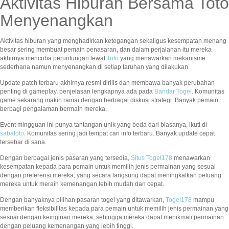
Aktivitas Hiburan Bersama Toto
Menyenangkan
Aktivitas hiburan yang menghadirkan ketegangan sekaligus kesempatan menang
besar sering membuat pemain penasaran, dan dalam perjalanan itu mereka
akhirnya mencoba peruntungan lewat
Toto
yang menawarkan mekanisme
sederhana namun menyenangkan di setiap taruhan yang dilakukan.
Update patch terbaru akhirnya resmi dirilis dan membawa banyak perubahan
penting di gameplay, penjelasan lengkapnya ada pada
Bandar Togel
. Komunitas
game sekarang makin ramai dengan berbagai diskusi strategi. Banyak pemain
berbagi pengalaman bermain mereka.
Event mingguan ini punya tantangan unik yang beda dari biasanya, ikuti di
sabatoto
. Komunitas sering jadi tempat cari info terbaru. Banyak update cepat
tersebar di sana.
Dengan berbagai jenis pasaran yang tersedia,
Situs Togel178
menawarkan
kesempatan kepada para pemain untuk memilih jenis permainan yang sesuai
dengan preferensi mereka, yang secara langsung dapat meningkatkan peluang
mereka untuk meraih kemenangan lebih mudah dan cepat.
Dengan banyaknya pilihan pasaran togel yang ditawarkan,
Togel178
mampu
memberikan fleksibilitas kepada para pemain untuk memilih jenis permainan yang
sesuai dengan keinginan mereka, sehingga mereka dapat menikmati permainan
dengan peluang kemenangan yang lebih tinggi.