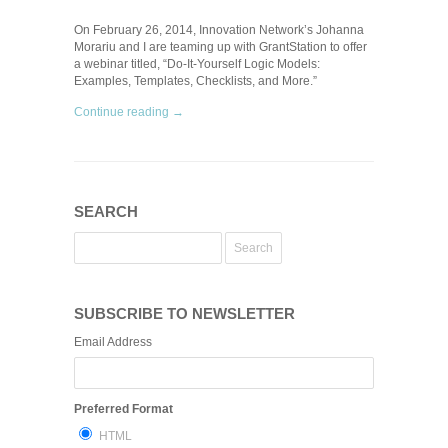
On February 26, 2014, Innovation Network’s Johanna
Morariu and I are teaming up with GrantStation to offer
a webinar titled, “Do-It-Yourself Logic Models:
Examples, Templates, Checklists, and More.”
Continue reading →
SEARCH
SUBSCRIBE TO NEWSLETTER
Email Address
Preferred Format
HTML