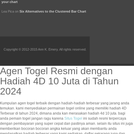
your chart
Lea Pica
on
Six Alternatives to the Clustered Bar Chart
Copyright © 2012-2015 Ann K. Emery. All rights reserved.
Agen Togel Resmi dengan
Hadiah 4D 10 Juta di Tahun
2024
Kumpulan agen togel terbaik dengan hadiah-hadiah terbesar yang jarang anda
temukan. kami menyediakan permainan togel online yang memiliki hadiah 4D
Terbesar di tahun 2024, dimana anda kan merasakan hadiah 4d 10 juta. bagi
anda pemain togel jangan ragu karena
Situs Togel
ini sudah resmi terpercaya
dengan pembayaran yang super cepat dan pastinya aman. selain itu situs ini juga
memberikan bocoran bocoran angka keluar yang akan membantu anda
mendapatkan hadiah terbesar yang kami sediakan. daftar sekarang juga dan