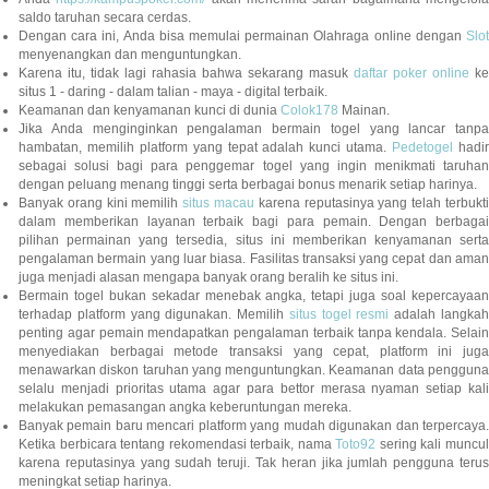
saldo taruhan secara cerdas.
Dengan cara ini, Anda bisa memulai permainan Olahraga online dengan
Slot
menyenangkan dan menguntungkan.
Karena itu, tidak lagi rahasia bahwa sekarang masuk
daftar poker online
ke
situs 1 - daring - dalam talian - maya - digital terbaik.
Keamanan dan kenyamanan kunci di dunia
Colok178
Mainan.
Jika Anda menginginkan pengalaman bermain togel yang lancar tanpa
hambatan, memilih platform yang tepat adalah kunci utama.
Pedetogel
hadi
sebagai solusi bagi para penggemar togel yang ingin menikmati taruhan
dengan peluang menang tinggi serta berbagai bonus menarik setiap harinya.
Banyak orang kini memilih
situs macau
karena reputasinya yang telah terbukt
dalam memberikan layanan terbaik bagi para pemain. Dengan berbagai
pilihan permainan yang tersedia, situs ini memberikan kenyamanan serta
pengalaman bermain yang luar biasa. Fasilitas transaksi yang cepat dan aman
juga menjadi alasan mengapa banyak orang beralih ke situs ini.
Bermain togel bukan sekadar menebak angka, tetapi juga soal kepercayaan
terhadap platform yang digunakan. Memilih
situs togel resmi
adalah langka
penting agar pemain mendapatkan pengalaman terbaik tanpa kendala. Selain
menyediakan berbagai metode transaksi yang cepat, platform ini juga
menawarkan diskon taruhan yang menguntungkan. Keamanan data pengguna
selalu menjadi prioritas utama agar para bettor merasa nyaman setiap kali
melakukan pemasangan angka keberuntungan mereka.
Banyak pemain baru mencari platform yang mudah digunakan dan terpercaya.
Ketika berbicara tentang rekomendasi terbaik, nama
Toto92
sering kali muncu
karena reputasinya yang sudah teruji. Tak heran jika jumlah pengguna terus
meningkat setiap harinya.