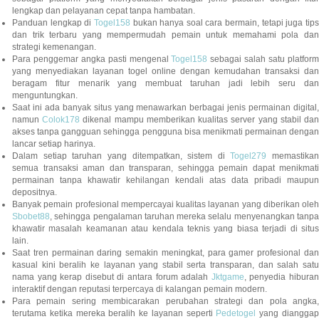
lengkap dan pelayanan cepat tanpa hambatan.
Panduan lengkap di
Togel158
bukan hanya soal cara bermain, tetapi juga tip
dan trik terbaru yang mempermudah pemain untuk memahami pola dan
strategi kemenangan.
Para penggemar angka pasti mengenal
Togel158
sebagai salah satu platfor
yang menyediakan layanan togel online dengan kemudahan transaksi dan
beragam fitur menarik yang membuat taruhan jadi lebih seru dan
menguntungkan.
Saat ini ada banyak situs yang menawarkan berbagai jenis permainan digital,
namun
Colok178
dikenal mampu memberikan kualitas server yang stabil da
akses tanpa gangguan sehingga pengguna bisa menikmati permainan dengan
lancar setiap harinya.
Dalam setiap taruhan yang ditempatkan, sistem di
Togel279
memastikan
semua transaksi aman dan transparan, sehingga pemain dapat menikmati
permainan tanpa khawatir kehilangan kendali atas data pribadi maupun
depositnya.
Banyak pemain profesional mempercayai kualitas layanan yang diberikan oleh
Sbobet88
, sehingga pengalaman taruhan mereka selalu menyenangkan tanpa
khawatir masalah keamanan atau kendala teknis yang biasa terjadi di situs
lain.
Saat tren permainan daring semakin meningkat, para gamer profesional dan
kasual kini beralih ke layanan yang stabil serta transparan, dan salah satu
nama yang kerap disebut di antara forum adalah
Jktgame
, penyedia hibura
interaktif dengan reputasi terpercaya di kalangan pemain modern.
Para pemain sering membicarakan perubahan strategi dan pola angka,
terutama ketika mereka beralih ke layanan seperti
Pedetogel
yang diangga