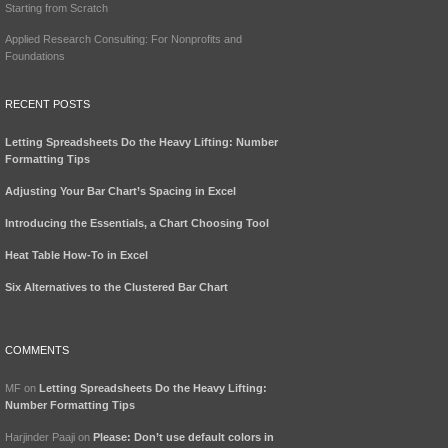
Starting from Scratch
Applied Research Consulting: For Nonprofits and
Foundations
RECENT POSTS
Letting Spreadsheets Do the Heavy Lifting: Number
Formatting Tips
Adjusting Your Bar Chart’s Spacing in Excel
Introducing the Essentials, a Chart Choosing Tool
Heat Table How-To in Excel
Six Alternatives to the Clustered Bar Chart
COMMENTS
MF
on
Letting Spreadsheets Do the Heavy Lifting:
Number Formatting Tips
Harjinder Paaji
on
Please: Don’t use default colors in