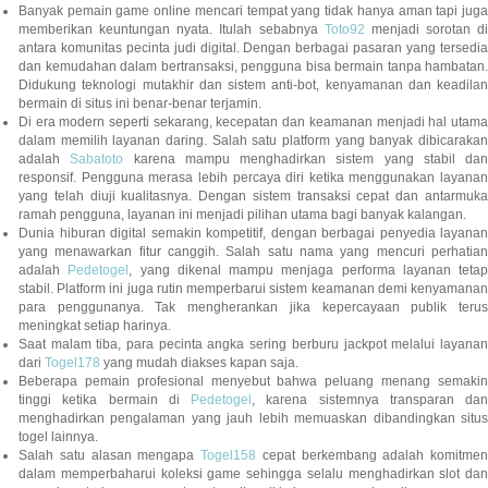
Banyak pemain game online mencari tempat yang tidak hanya aman tapi juga
memberikan keuntungan nyata. Itulah sebabnya
Toto92
menjadi sorotan di
antara komunitas pecinta judi digital. Dengan berbagai pasaran yang tersedia
dan kemudahan dalam bertransaksi, pengguna bisa bermain tanpa hambatan.
Didukung teknologi mutakhir dan sistem anti-bot, kenyamanan dan keadilan
bermain di situs ini benar-benar terjamin.
Di era modern seperti sekarang, kecepatan dan keamanan menjadi hal utama
dalam memilih layanan daring. Salah satu platform yang banyak dibicarakan
adalah
Sabatoto
karena mampu menghadirkan sistem yang stabil dan
responsif. Pengguna merasa lebih percaya diri ketika menggunakan layanan
yang telah diuji kualitasnya. Dengan sistem transaksi cepat dan antarmuka
ramah pengguna, layanan ini menjadi pilihan utama bagi banyak kalangan.
Dunia hiburan digital semakin kompetitif, dengan berbagai penyedia layanan
yang menawarkan fitur canggih. Salah satu nama yang mencuri perhatian
adalah
Pedetogel
, yang dikenal mampu menjaga performa layanan tetap
stabil. Platform ini juga rutin memperbarui sistem keamanan demi kenyamanan
para penggunanya. Tak mengherankan jika kepercayaan publik terus
meningkat setiap harinya.
Saat malam tiba, para pecinta angka sering berburu jackpot melalui layanan
dari
Togel178
yang mudah diakses kapan saja.
Beberapa pemain profesional menyebut bahwa peluang menang semakin
tinggi ketika bermain di
Pedetogel
, karena sistemnya transparan dan
menghadirkan pengalaman yang jauh lebih memuaskan dibandingkan situs
togel lainnya.
Salah satu alasan mengapa
Togel158
cepat berkembang adalah komitmen
dalam memperbaharui koleksi game sehingga selalu menghadirkan slot dan