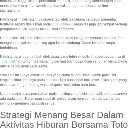
berkualitas tinggi, sistem permainan interaktif, dan peluang kemenangan besar,
menjadikannya pilihan favorit bagi banyak penggemar hiburan online
internasional.
Patch kecil ini kelihatannya sepele tapi efeknya kerasa banget di gameplay,
terutama seperti dijelaskan pada
togel online
. Komunitas juga jadi tempat berbagi
pengalaman lucu. Nggak melulu soal kompetisi.
Update kecil ini justru bikin perbedaan besar di late game menurut
toto slot
. Tips
mengatur jadwal main penting agar tetap seimbang. Game tetap fun tanpa
berlebihan.
Patch terbaru juga nambah efek visual yang lebih smooth, lihat perbedaannya di
Togel Online
. Komunitas mabar itu penting biar nggak main sendirian terus. Game
online paling enak kalau rame.
Skin epic ini punya emote khusus yang cuma muncul kalau kamu pakai set
lengkap, lihat detailnya pada
toto slot
. Tips buat cepat naik level: fokus quest yang
exp besar. Jangan buang waktu di quest kecil kalau buru-buru.
Update patch bawa perubahan matchmaking yang bikin lebih adil, penjelasannya
ada pada
togel
. Kalau mau stabil di ranked, main hero comfort. Jangan terlalu
sering eksperimen pas push serius.
Strategi Menang Besar Dalam
Aktivitas Hiburan Bersama Toto