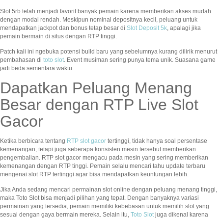
Slot 5rb telah menjadi favorit banyak pemain karena memberikan akses mudah
dengan modal rendah. Meskipun nominal depositnya kecil, peluang untuk
mendapatkan jackpot dan bonus tetap besar di
Slot Deposit 5k
, apalagi jika
pemain bermain di situs dengan RTP tinggi.
Patch kali ini ngebuka potensi build baru yang sebelumnya kurang dilirik menurut
pembahasan di
toto slot
. Event musiman sering punya tema unik. Suasana game
jadi beda sementara waktu.
Dapatkan Peluang Menang
Besar dengan RTP Live Slot
Gacor
Ketika berbicara tentang
RTP slot gacor
tertinggi, tidak hanya soal persentase
kemenangan, tetapi juga seberapa konsisten mesin tersebut memberikan
pengembalian. RTP slot gacor mengacu pada mesin yang sering memberikan
kemenangan dengan RTP tinggi. Pemain selalu mencari tahu update terbaru
mengenai slot RTP tertinggi agar bisa mendapatkan keuntungan lebih.
Jika Anda sedang mencari permainan slot online dengan peluang menang tinggi,
maka Toto Slot bisa menjadi pilihan yang tepat. Dengan banyaknya variasi
permainan yang tersedia, pemain memiliki kebebasan untuk memilih slot yang
sesuai dengan gaya bermain mereka. Selain itu,
Toto Slot
juga dikenal karena