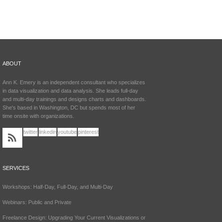
ABOUT
Ann K. Emery is an independent consultant who specializes
in data visualization and data analysis. She leads full-day
and multi-day trainings and designs charts and dashboards.
She's based in Washington, DC but spends most of her
time onsite with organizations.
twitter
linkedin
youtube
pinterest
SERVICES
Workshops: Half-Day, Full-Day, and Multi-Day
Webinars: Public and Private
Freelance Design: Upgrading Your Current Visualizations or