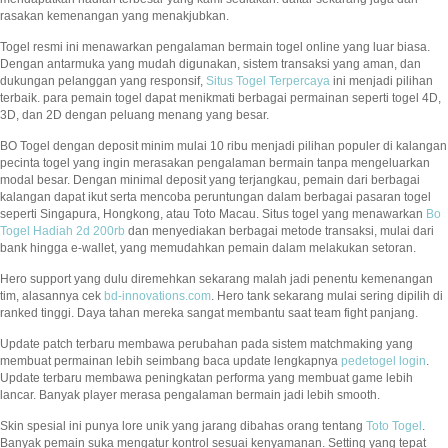
rasakan kemenangan yang menakjubkan.
Togel resmi ini menawarkan pengalaman bermain togel online yang luar biasa.
Dengan antarmuka yang mudah digunakan, sistem transaksi yang aman, dan
dukungan pelanggan yang responsif,
Situs Togel Terpercaya
ini menjadi pilihan
terbaik. para pemain togel dapat menikmati berbagai permainan seperti togel 4D,
3D, dan 2D dengan peluang menang yang besar.
BO Togel dengan deposit minim mulai 10 ribu menjadi pilihan populer di kalangan
pecinta togel yang ingin merasakan pengalaman bermain tanpa mengeluarkan
modal besar. Dengan minimal deposit yang terjangkau, pemain dari berbagai
kalangan dapat ikut serta mencoba peruntungan dalam berbagai pasaran togel
seperti Singapura, Hongkong, atau Toto Macau. Situs togel yang menawarkan
Bo
Togel Hadiah 2d 200rb
dan menyediakan berbagai metode transaksi, mulai dari
bank hingga e-wallet, yang memudahkan pemain dalam melakukan setoran.
Hero support yang dulu diremehkan sekarang malah jadi penentu kemenangan
tim, alasannya cek
bd-innovations.com
. Hero tank sekarang mulai sering dipilih di
ranked tinggi. Daya tahan mereka sangat membantu saat team fight panjang.
Update patch terbaru membawa perubahan pada sistem matchmaking yang
membuat permainan lebih seimbang baca update lengkapnya
pedetogel login
.
Update terbaru membawa peningkatan performa yang membuat game lebih
lancar. Banyak player merasa pengalaman bermain jadi lebih smooth.
Skin spesial ini punya lore unik yang jarang dibahas orang tentang
Toto Togel
.
Banyak pemain suka mengatur kontrol sesuai kenyamanan. Setting yang tepat