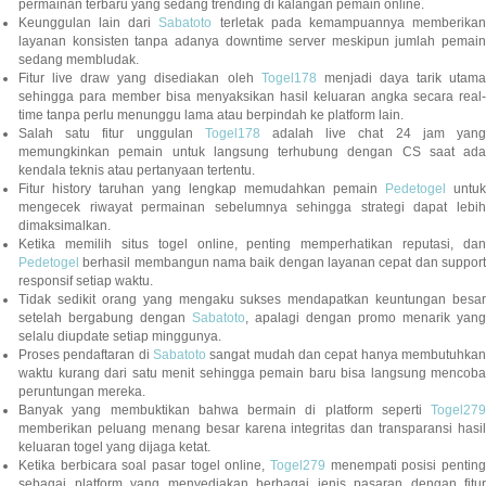
permainan terbaru yang sedang trending di kalangan pemain online.
Keunggulan lain dari
Sabatoto
terletak pada kemampuannya memberika
layanan konsisten tanpa adanya downtime server meskipun jumlah pemain
sedang membludak.
Fitur live draw yang disediakan oleh
Togel178
menjadi daya tarik utam
sehingga para member bisa menyaksikan hasil keluaran angka secara real-
time tanpa perlu menunggu lama atau berpindah ke platform lain.
Salah satu fitur unggulan
Togel178
adalah live chat 24 jam yan
memungkinkan pemain untuk langsung terhubung dengan CS saat ada
kendala teknis atau pertanyaan tertentu.
Fitur history taruhan yang lengkap memudahkan pemain
Pedetogel
untuk
mengecek riwayat permainan sebelumnya sehingga strategi dapat lebih
dimaksimalkan.
Ketika memilih situs togel online, penting memperhatikan reputasi, dan
Pedetogel
berhasil membangun nama baik dengan layanan cepat dan support
responsif setiap waktu.
Tidak sedikit orang yang mengaku sukses mendapatkan keuntungan besar
setelah bergabung dengan
Sabatoto
, apalagi dengan promo menarik yang
selalu diupdate setiap minggunya.
Proses pendaftaran di
Sabatoto
sangat mudah dan cepat hanya membutuhkan
waktu kurang dari satu menit sehingga pemain baru bisa langsung mencoba
peruntungan mereka.
Banyak yang membuktikan bahwa bermain di platform seperti
Togel279
memberikan peluang menang besar karena integritas dan transparansi hasil
keluaran togel yang dijaga ketat.
Ketika berbicara soal pasar togel online,
Togel279
menempati posisi penting
sebagai platform yang menyediakan berbagai jenis pasaran dengan fitur