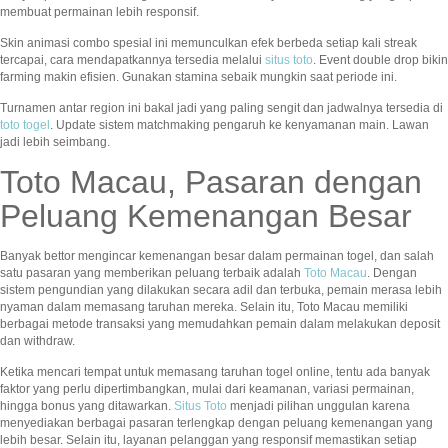
membuat permainan lebih responsif.
Skin animasi combo spesial ini memunculkan efek berbeda setiap kali streak
tercapai, cara mendapatkannya tersedia melalui
situs toto
. Event double drop bikin
farming makin efisien. Gunakan stamina sebaik mungkin saat periode ini.
Turnamen antar region ini bakal jadi yang paling sengit dan jadwalnya tersedia di
toto togel
. Update sistem matchmaking pengaruh ke kenyamanan main. Lawan
jadi lebih seimbang.
Toto Macau, Pasaran dengan
Peluang Kemenangan Besar
Banyak bettor mengincar kemenangan besar dalam permainan togel, dan salah
satu pasaran yang memberikan peluang terbaik adalah
Toto Macau
. Dengan
sistem pengundian yang dilakukan secara adil dan terbuka, pemain merasa lebih
nyaman dalam memasang taruhan mereka. Selain itu, Toto Macau memiliki
berbagai metode transaksi yang memudahkan pemain dalam melakukan deposit
dan withdraw.
Ketika mencari tempat untuk memasang taruhan togel online, tentu ada banyak
faktor yang perlu dipertimbangkan, mulai dari keamanan, variasi permainan,
hingga bonus yang ditawarkan.
Situs Toto
menjadi pilihan unggulan karena
menyediakan berbagai pasaran terlengkap dengan peluang kemenangan yang
lebih besar. Selain itu, layanan pelanggan yang responsif memastikan setiap