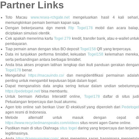
Partner Links
Toto Macau
www.resea-rchgate.net
mengeluarkan hasil 4 kali sehari
memungkinkan pemain bermain kapan saja.
Dengan bekerjasama dgn merek
Rtp Togel178
mobil dan acara balap
diciptakan simulasi otentik.
Cek apakah menerima kartu
Togel 279
kredit, transfer bank, atau e-wallet untu
pembayaran.
Tiap pemain aman dengan situs BO deposit
Togel158
QR yang terpercaya.
Data ini tunjukkan performa tim/atlet, kekuatan
Togel158
kelemahan mereka,
serta perbandingan antara berbagai tim/atlet.
Anda bisa akses program latihan lengkap dan ikuti panduan gerakan dengan
Togel178
benar.
Mengetahui
https://macauindo.co/
dan mengidentifikasi permainan adala
penting untuk mengambil keputusan bijak dalam togel.
Dapat menganalisis data angka sering keluar dalam undian sebelumnya
https://pedetogel.net/
bisa membantu.
Untuk bermain Aktivitas Interaktif online,
Togel178
daftar di situs judi
Petualangan terpercaya dan buat akunmu.
Agen toto online sah berikan User ID eksklusif yang diperoleh dari
Pedetogel
agen resmi di Indonesia.
Metode alternatif untuk masuk dengan cepat di
https://www.recycledmanspeaks.com/videos
situs resmi agen Game online.
Pastikan main di situs Olahraga
situs togel
daring yang terpercaya dan terjami
legitimasinya.
Anda
https://kampuspoker.com/
akan menerima saran bagaimana mengelol