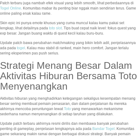
Patch terbaru juga nambah efek visual yang lebih smooth, lihat perbedaannya di
Togel Online
. Komunitas mabar itu penting biar nggak main sendirian terus. Game
online paling enak kalau rame.
Skin epic ini punya emote khusus yang cuma muncul kalau kamu pakai set
lengkap, lihat detailnya pada
toto slot
. Tips buat cepat naik level: fokus quest yang
exp besar. Jangan buang waktu di quest kecil kalau buru-buru.
Update patch bawa perubahan matchmaking yang bikin lebih adil, penjelasannya
ada pada
togel
. Kalau mau stabil di ranked, main hero comfort. Jangan terlalu
sering eksperimen pas push serius.
Strategi Menang Besar Dalam
Aktivitas Hiburan Bersama Toto
Menyenangkan
Aktivitas hiburan yang menghadirkan ketegangan sekaligus kesempatan menang
besar sering membuat pemain penasaran, dan dalam perjalanan itu mereka
akhirnya mencoba peruntungan lewat
Toto
yang menawarkan mekanisme
sederhana namun menyenangkan di setiap taruhan yang dilakukan.
Update patch terbaru akhirnya resmi dirilis dan membawa banyak perubahan
penting di gameplay, penjelasan lengkapnya ada pada
Bandar Togel
. Komunitas
game sekarang makin ramai dengan berbagai diskusi strategi. Banyak pemain