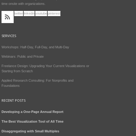
time onsite with organizations.
twitter
linkedin
youtube
pinterest
SERVICES
Workshops: Half-Day, Full-Day, and Multi-Day
Webinars: Public and Private
Freelance Design: Upgrading Your Current Visualizations or
Starting from Scratch
Applied Research Consulting: For Nonprofits and
Foundations
RECENT POSTS
Developing a One-Page Annual Report
The Best Visualization Tool of All Time
Disaggregating with Small Multiples