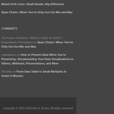
Muted Grid Lines: Small Details, Big Difference
Span Charts: When You’ve Only Got the Min and Max
COMMENTS
The Future of Dataviz: What’s in Store for 2015? |
Evaluspheric Perceptions
on
Span Charts: When You’ve
Only Got the Min and Max
mabelgasca
on
How to Present Data When You’re
Presenting: Storyboarding Your Data Visualizations in
Videos, Webinars, Presentations, and More
Nicholas
on
From Data Table to Small Multiples in
Under 5 Minutes
Copyright © 2012-2014 Ann K. Emery. All rights reserved.