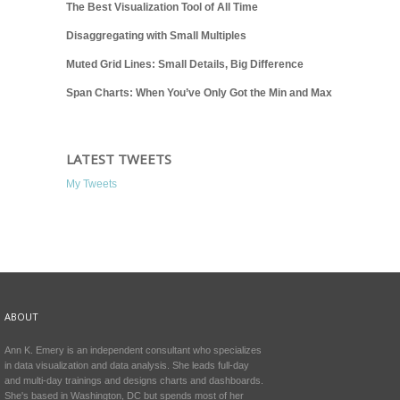
The Best Visualization Tool of All Time
Disaggregating with Small Multiples
Muted Grid Lines: Small Details, Big Difference
Span Charts: When You’ve Only Got the Min and Max
LATEST TWEETS
My Tweets
ABOUT
Ann K. Emery is an independent consultant who specializes
in data visualization and data analysis. She leads full-day
and multi-day trainings and designs charts and dashboards.
She's based in Washington, DC but spends most of her