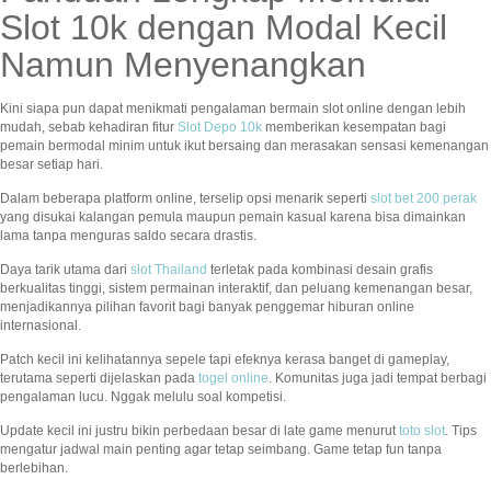
Slot 10k dengan Modal Kecil
Namun Menyenangkan
Kini siapa pun dapat menikmati pengalaman bermain slot online dengan lebih
mudah, sebab kehadiran fitur
Slot Depo 10k
memberikan kesempatan bagi
pemain bermodal minim untuk ikut bersaing dan merasakan sensasi kemenangan
besar setiap hari.
Dalam beberapa platform online, terselip opsi menarik seperti
slot bet 200 perak
yang disukai kalangan pemula maupun pemain kasual karena bisa dimainkan
lama tanpa menguras saldo secara drastis.
Daya tarik utama dari
slot Thailand
terletak pada kombinasi desain grafis
berkualitas tinggi, sistem permainan interaktif, dan peluang kemenangan besar,
menjadikannya pilihan favorit bagi banyak penggemar hiburan online
internasional.
Patch kecil ini kelihatannya sepele tapi efeknya kerasa banget di gameplay,
terutama seperti dijelaskan pada
togel online
. Komunitas juga jadi tempat berbagi
pengalaman lucu. Nggak melulu soal kompetisi.
Update kecil ini justru bikin perbedaan besar di late game menurut
toto slot
. Tips
mengatur jadwal main penting agar tetap seimbang. Game tetap fun tanpa
berlebihan.