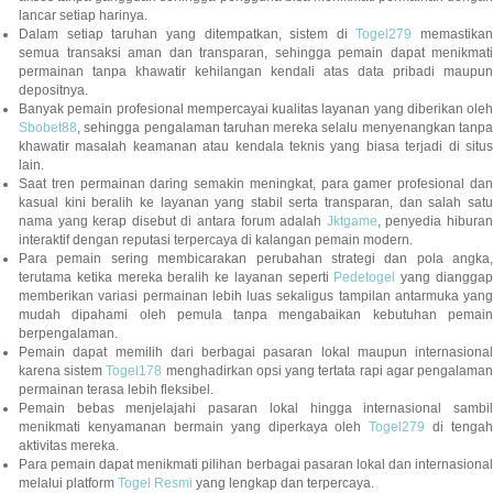
lancar setiap harinya.
Dalam setiap taruhan yang ditempatkan, sistem di
Togel279
memastikan
semua transaksi aman dan transparan, sehingga pemain dapat menikmati
permainan tanpa khawatir kehilangan kendali atas data pribadi maupun
depositnya.
Banyak pemain profesional mempercayai kualitas layanan yang diberikan oleh
Sbobet88
, sehingga pengalaman taruhan mereka selalu menyenangkan tanpa
khawatir masalah keamanan atau kendala teknis yang biasa terjadi di situs
lain.
Saat tren permainan daring semakin meningkat, para gamer profesional dan
kasual kini beralih ke layanan yang stabil serta transparan, dan salah satu
nama yang kerap disebut di antara forum adalah
Jktgame
, penyedia hibura
interaktif dengan reputasi terpercaya di kalangan pemain modern.
Para pemain sering membicarakan perubahan strategi dan pola angka,
terutama ketika mereka beralih ke layanan seperti
Pedetogel
yang diangga
memberikan variasi permainan lebih luas sekaligus tampilan antarmuka yang
mudah dipahami oleh pemula tanpa mengabaikan kebutuhan pemain
berpengalaman.
Pemain dapat memilih dari berbagai pasaran lokal maupun internasional
karena sistem
Togel178
menghadirkan opsi yang tertata rapi agar pengalama
permainan terasa lebih fleksibel.
Pemain bebas menjelajahi pasaran lokal hingga internasional sambil
menikmati kenyamanan bermain yang diperkaya oleh
Togel279
di tengah
aktivitas mereka.
Para pemain dapat menikmati pilihan berbagai pasaran lokal dan internasional
melalui platform
Togel Resmi
yang lengkap dan terpercaya.