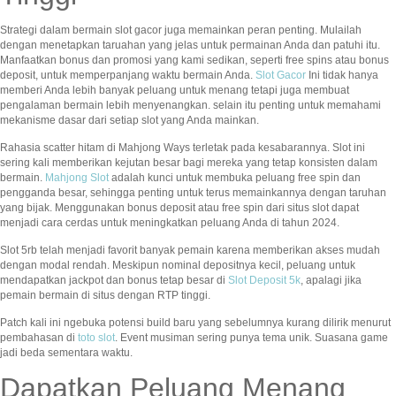
Strategi dalam bermain slot gacor juga memainkan peran penting. Mulailah
dengan menetapkan taruahan yang jelas untuk permainan Anda dan patuhi itu.
Manfaatkan bonus dan promosi yang kami sedikan, seperti free spins atau bonus
deposit, untuk memperpanjang waktu bermain Anda.
Slot Gacor
Ini tidak hanya
memberi Anda lebih banyak peluang untuk menang tetapi juga membuat
pengalaman bermain lebih menyenangkan. selain itu penting untuk memahami
mekanisme dasar dari setiap slot yang Anda mainkan.
Rahasia scatter hitam di Mahjong Ways terletak pada kesabarannya. Slot ini
sering kali memberikan kejutan besar bagi mereka yang tetap konsisten dalam
bermain.
Mahjong Slot
adalah kunci untuk membuka peluang free spin dan
pengganda besar, sehingga penting untuk terus memainkannya dengan taruhan
yang bijak. Menggunakan bonus deposit atau free spin dari situs slot dapat
menjadi cara cerdas untuk meningkatkan peluang Anda di tahun 2024.
Slot 5rb telah menjadi favorit banyak pemain karena memberikan akses mudah
dengan modal rendah. Meskipun nominal depositnya kecil, peluang untuk
mendapatkan jackpot dan bonus tetap besar di
Slot Deposit 5k
, apalagi jika
pemain bermain di situs dengan RTP tinggi.
Patch kali ini ngebuka potensi build baru yang sebelumnya kurang dilirik menurut
pembahasan di
toto slot
. Event musiman sering punya tema unik. Suasana game
jadi beda sementara waktu.
Dapatkan Peluang Menang