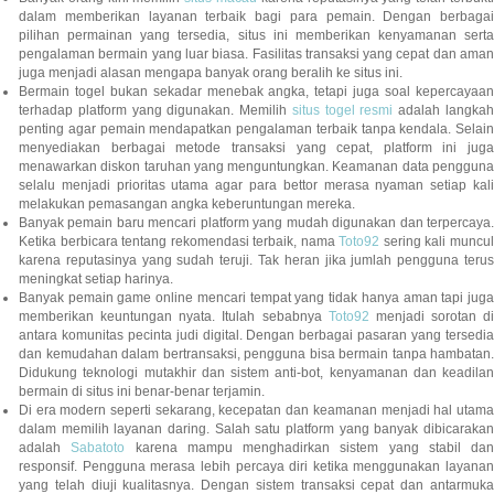
dalam memberikan layanan terbaik bagi para pemain. Dengan berbagai
pilihan permainan yang tersedia, situs ini memberikan kenyamanan serta
pengalaman bermain yang luar biasa. Fasilitas transaksi yang cepat dan aman
juga menjadi alasan mengapa banyak orang beralih ke situs ini.
Bermain togel bukan sekadar menebak angka, tetapi juga soal kepercayaan
terhadap platform yang digunakan. Memilih
situs togel resmi
adalah langka
penting agar pemain mendapatkan pengalaman terbaik tanpa kendala. Selain
menyediakan berbagai metode transaksi yang cepat, platform ini juga
menawarkan diskon taruhan yang menguntungkan. Keamanan data pengguna
selalu menjadi prioritas utama agar para bettor merasa nyaman setiap kali
melakukan pemasangan angka keberuntungan mereka.
Banyak pemain baru mencari platform yang mudah digunakan dan terpercaya.
Ketika berbicara tentang rekomendasi terbaik, nama
Toto92
sering kali muncu
karena reputasinya yang sudah teruji. Tak heran jika jumlah pengguna terus
meningkat setiap harinya.
Banyak pemain game online mencari tempat yang tidak hanya aman tapi juga
memberikan keuntungan nyata. Itulah sebabnya
Toto92
menjadi sorotan di
antara komunitas pecinta judi digital. Dengan berbagai pasaran yang tersedia
dan kemudahan dalam bertransaksi, pengguna bisa bermain tanpa hambatan.
Didukung teknologi mutakhir dan sistem anti-bot, kenyamanan dan keadilan
bermain di situs ini benar-benar terjamin.
Di era modern seperti sekarang, kecepatan dan keamanan menjadi hal utama
dalam memilih layanan daring. Salah satu platform yang banyak dibicarakan
adalah
Sabatoto
karena mampu menghadirkan sistem yang stabil dan
responsif. Pengguna merasa lebih percaya diri ketika menggunakan layanan
yang telah diuji kualitasnya. Dengan sistem transaksi cepat dan antarmuka