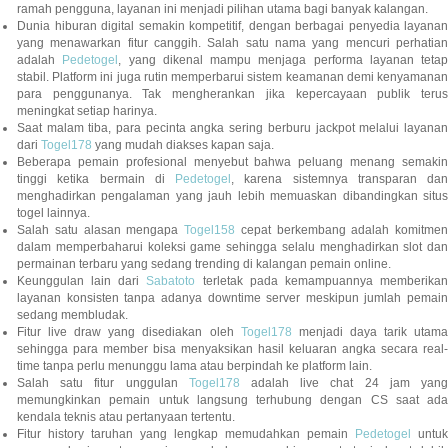
ramah pengguna, layanan ini menjadi pilihan utama bagi banyak kalangan.
Dunia hiburan digital semakin kompetitif, dengan berbagai penyedia layanan
yang menawarkan fitur canggih. Salah satu nama yang mencuri perhatian
adalah
Pedetogel
, yang dikenal mampu menjaga performa layanan tetap
stabil. Platform ini juga rutin memperbarui sistem keamanan demi kenyamanan
para penggunanya. Tak mengherankan jika kepercayaan publik terus
meningkat setiap harinya.
Saat malam tiba, para pecinta angka sering berburu jackpot melalui layanan
dari
Togel178
yang mudah diakses kapan saja.
Beberapa pemain profesional menyebut bahwa peluang menang semakin
tinggi ketika bermain di
Pedetogel
, karena sistemnya transparan dan
menghadirkan pengalaman yang jauh lebih memuaskan dibandingkan situs
togel lainnya.
Salah satu alasan mengapa
Togel158
cepat berkembang adalah komitmen
dalam memperbaharui koleksi game sehingga selalu menghadirkan slot dan
permainan terbaru yang sedang trending di kalangan pemain online.
Keunggulan lain dari
Sabatoto
terletak pada kemampuannya memberika
layanan konsisten tanpa adanya downtime server meskipun jumlah pemain
sedang membludak.
Fitur live draw yang disediakan oleh
Togel178
menjadi daya tarik utam
sehingga para member bisa menyaksikan hasil keluaran angka secara real-
time tanpa perlu menunggu lama atau berpindah ke platform lain.
Salah satu fitur unggulan
Togel178
adalah live chat 24 jam yan
memungkinkan pemain untuk langsung terhubung dengan CS saat ada
kendala teknis atau pertanyaan tertentu.
Fitur history taruhan yang lengkap memudahkan pemain
Pedetogel
untuk