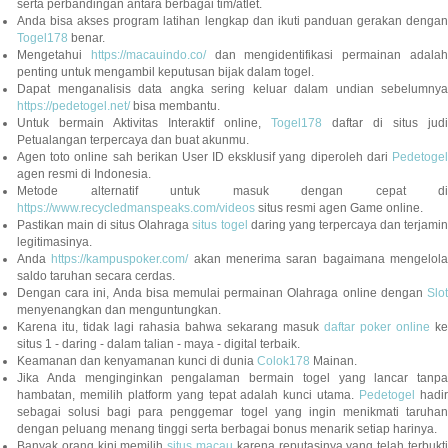
serta perbandingan antara berbagai tim/atlet.
Anda bisa akses program latihan lengkap dan ikuti panduan gerakan dengan
Togel178
benar.
Mengetahui
https://macauindo.co/
dan mengidentifikasi permainan adala
penting untuk mengambil keputusan bijak dalam togel.
Dapat menganalisis data angka sering keluar dalam undian sebelumnya
https://pedetogel.net/
bisa membantu.
Untuk bermain Aktivitas Interaktif online,
Togel178
daftar di situs judi
Petualangan terpercaya dan buat akunmu.
Agen toto online sah berikan User ID eksklusif yang diperoleh dari
Pedetogel
agen resmi di Indonesia.
Metode alternatif untuk masuk dengan cepat di
https://www.recycledmanspeaks.com/videos
situs resmi agen Game online.
Pastikan main di situs Olahraga
situs togel
daring yang terpercaya dan terjami
legitimasinya.
Anda
https://kampuspoker.com/
akan menerima saran bagaimana mengelol
saldo taruhan secara cerdas.
Dengan cara ini, Anda bisa memulai permainan Olahraga online dengan
Slot
menyenangkan dan menguntungkan.
Karena itu, tidak lagi rahasia bahwa sekarang masuk
daftar poker online
ke
situs 1 - daring - dalam talian - maya - digital terbaik.
Keamanan dan kenyamanan kunci di dunia
Colok178
Mainan.
Jika Anda menginginkan pengalaman bermain togel yang lancar tanpa
hambatan, memilih platform yang tepat adalah kunci utama.
Pedetogel
hadi
sebagai solusi bagi para penggemar togel yang ingin menikmati taruhan
dengan peluang menang tinggi serta berbagai bonus menarik setiap harinya.
Banyak orang kini memilih
situs macau
karena reputasinya yang telah terbukt