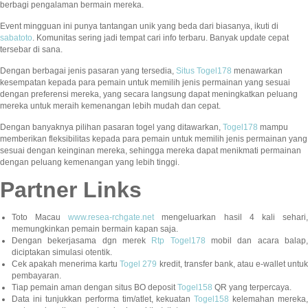
berbagi pengalaman bermain mereka.
Event mingguan ini punya tantangan unik yang beda dari biasanya, ikuti di
sabatoto
. Komunitas sering jadi tempat cari info terbaru. Banyak update cepat
tersebar di sana.
Dengan berbagai jenis pasaran yang tersedia,
Situs Togel178
menawarkan
kesempatan kepada para pemain untuk memilih jenis permainan yang sesuai
dengan preferensi mereka, yang secara langsung dapat meningkatkan peluang
mereka untuk meraih kemenangan lebih mudah dan cepat.
Dengan banyaknya pilihan pasaran togel yang ditawarkan,
Togel178
mampu
memberikan fleksibilitas kepada para pemain untuk memilih jenis permainan yang
sesuai dengan keinginan mereka, sehingga mereka dapat menikmati permainan
dengan peluang kemenangan yang lebih tinggi.
Partner Links
Toto Macau
www.resea-rchgate.net
mengeluarkan hasil 4 kali sehari
memungkinkan pemain bermain kapan saja.
Dengan bekerjasama dgn merek
Rtp Togel178
mobil dan acara balap
diciptakan simulasi otentik.
Cek apakah menerima kartu
Togel 279
kredit, transfer bank, atau e-wallet untu
pembayaran.
Tiap pemain aman dengan situs BO deposit
Togel158
QR yang terpercaya.
Data ini tunjukkan performa tim/atlet, kekuatan
Togel158
kelemahan mereka,