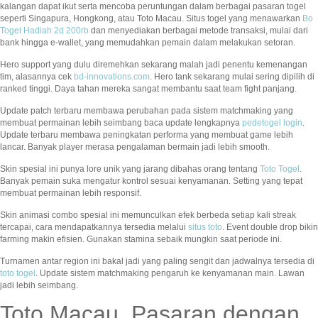
kalangan dapat ikut serta mencoba peruntungan dalam berbagai pasaran togel
seperti Singapura, Hongkong, atau Toto Macau. Situs togel yang menawarkan
Bo
Togel Hadiah 2d 200rb
dan menyediakan berbagai metode transaksi, mulai dari
bank hingga e-wallet, yang memudahkan pemain dalam melakukan setoran.
Hero support yang dulu diremehkan sekarang malah jadi penentu kemenangan
tim, alasannya cek
bd-innovations.com
. Hero tank sekarang mulai sering dipilih di
ranked tinggi. Daya tahan mereka sangat membantu saat team fight panjang.
Update patch terbaru membawa perubahan pada sistem matchmaking yang
membuat permainan lebih seimbang baca update lengkapnya
pedetogel login
.
Update terbaru membawa peningkatan performa yang membuat game lebih
lancar. Banyak player merasa pengalaman bermain jadi lebih smooth.
Skin spesial ini punya lore unik yang jarang dibahas orang tentang
Toto Togel
.
Banyak pemain suka mengatur kontrol sesuai kenyamanan. Setting yang tepat
membuat permainan lebih responsif.
Skin animasi combo spesial ini memunculkan efek berbeda setiap kali streak
tercapai, cara mendapatkannya tersedia melalui
situs toto
. Event double drop bikin
farming makin efisien. Gunakan stamina sebaik mungkin saat periode ini.
Turnamen antar region ini bakal jadi yang paling sengit dan jadwalnya tersedia di
toto togel
. Update sistem matchmaking pengaruh ke kenyamanan main. Lawan
jadi lebih seimbang.
Toto Macau, Pasaran dengan