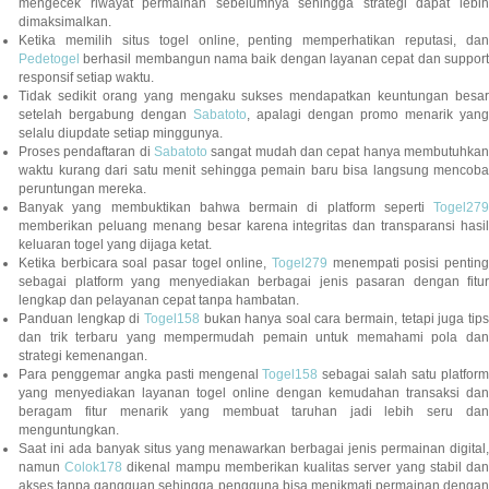
mengecek riwayat permainan sebelumnya sehingga strategi dapat lebih
dimaksimalkan.
Ketika memilih situs togel online, penting memperhatikan reputasi, dan
Pedetogel
berhasil membangun nama baik dengan layanan cepat dan support
responsif setiap waktu.
Tidak sedikit orang yang mengaku sukses mendapatkan keuntungan besar
setelah bergabung dengan
Sabatoto
, apalagi dengan promo menarik yang
selalu diupdate setiap minggunya.
Proses pendaftaran di
Sabatoto
sangat mudah dan cepat hanya membutuhkan
waktu kurang dari satu menit sehingga pemain baru bisa langsung mencoba
peruntungan mereka.
Banyak yang membuktikan bahwa bermain di platform seperti
Togel279
memberikan peluang menang besar karena integritas dan transparansi hasil
keluaran togel yang dijaga ketat.
Ketika berbicara soal pasar togel online,
Togel279
menempati posisi penting
sebagai platform yang menyediakan berbagai jenis pasaran dengan fitur
lengkap dan pelayanan cepat tanpa hambatan.
Panduan lengkap di
Togel158
bukan hanya soal cara bermain, tetapi juga tip
dan trik terbaru yang mempermudah pemain untuk memahami pola dan
strategi kemenangan.
Para penggemar angka pasti mengenal
Togel158
sebagai salah satu platfor
yang menyediakan layanan togel online dengan kemudahan transaksi dan
beragam fitur menarik yang membuat taruhan jadi lebih seru dan
menguntungkan.
Saat ini ada banyak situs yang menawarkan berbagai jenis permainan digital,
namun
Colok178
dikenal mampu memberikan kualitas server yang stabil da
akses tanpa gangguan sehingga pengguna bisa menikmati permainan dengan