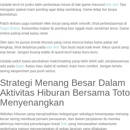
Update kecil ini justru bikin perbedaan besar di late game menurut
toto slot
. Tips
mengatur jadwal main penting agar tetap seimbang. Game tetap fun tanpa
berlebihan.
Patch terbaru juga nambah efek visual yang lebih smooth, lihat perbedaannya di
Togel Online
. Komunitas mabar itu penting biar nggak main sendirian terus. Game
online paling enak kalau rame.
Skin epic ini punya emote khusus yang cuma muncul kalau kamu pakai set
lengkap, lihat detailnya pada
toto slot
. Tips buat cepat naik level: fokus quest yang
exp besar. Jangan buang waktu di quest kecil kalau buru-buru.
Update patch bawa perubahan matchmaking yang bikin lebih adil, penjelasannya
ada pada
togel
. Kalau mau stabil di ranked, main hero comfort. Jangan terlalu
sering eksperimen pas push serius.
Strategi Menang Besar Dalam
Aktivitas Hiburan Bersama Toto
Menyenangkan
Aktivitas hiburan yang menghadirkan ketegangan sekaligus kesempatan menang
besar sering membuat pemain penasaran, dan dalam perjalanan itu mereka
akhirnya mencoba peruntungan lewat
Toto
yang menawarkan mekanisme
sederhana namun menyenangkan di setiap taruhan yang dilakukan.