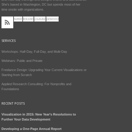
She's based in Washington, DC but spends most of her
time onsite with organizations.
twitter
linkedin
youtube
pinterest
SERVICES
Workshops: Half-Day, Full-Day, and Multi-Day
Webinars: Public and Private
Freelance Design: Upgrading Your Current Visualizations or
Starting from Scratch
Applied Research Consulting: For Nonprofits and
Foundations
RECENT POSTS
Visualization in 2015: New Year’s Resolutions to
Further Your Data Development
Developing a One-Page Annual Report