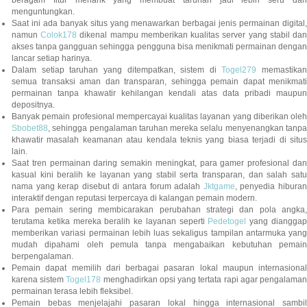
beragam fitur menarik yang membuat taruhan jadi lebih seru dan
menguntungkan.
Saat ini ada banyak situs yang menawarkan berbagai jenis permainan digital,
namun
Colok178
dikenal mampu memberikan kualitas server yang stabil da
akses tanpa gangguan sehingga pengguna bisa menikmati permainan dengan
lancar setiap harinya.
Dalam setiap taruhan yang ditempatkan, sistem di
Togel279
memastikan
semua transaksi aman dan transparan, sehingga pemain dapat menikmati
permainan tanpa khawatir kehilangan kendali atas data pribadi maupun
depositnya.
Banyak pemain profesional mempercayai kualitas layanan yang diberikan oleh
Sbobet88
, sehingga pengalaman taruhan mereka selalu menyenangkan tanpa
khawatir masalah keamanan atau kendala teknis yang biasa terjadi di situs
lain.
Saat tren permainan daring semakin meningkat, para gamer profesional dan
kasual kini beralih ke layanan yang stabil serta transparan, dan salah satu
nama yang kerap disebut di antara forum adalah
Jktgame
, penyedia hibura
interaktif dengan reputasi terpercaya di kalangan pemain modern.
Para pemain sering membicarakan perubahan strategi dan pola angka,
terutama ketika mereka beralih ke layanan seperti
Pedetogel
yang diangga
memberikan variasi permainan lebih luas sekaligus tampilan antarmuka yang
mudah dipahami oleh pemula tanpa mengabaikan kebutuhan pemain
berpengalaman.
Pemain dapat memilih dari berbagai pasaran lokal maupun internasional
karena sistem
Togel178
menghadirkan opsi yang tertata rapi agar pengalama
permainan terasa lebih fleksibel.
Pemain bebas menjelajahi pasaran lokal hingga internasional sambil