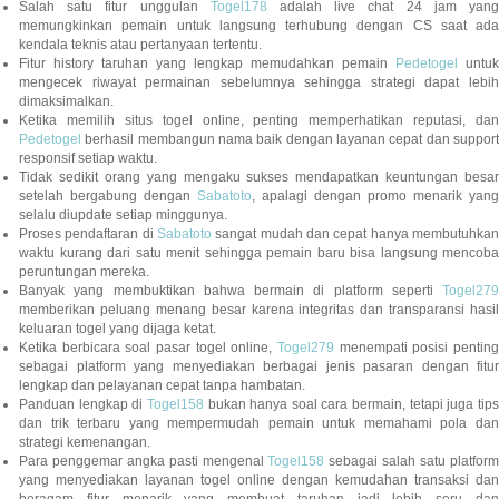
Salah satu fitur unggulan
Togel178
adalah live chat 24 jam yan
memungkinkan pemain untuk langsung terhubung dengan CS saat ada
kendala teknis atau pertanyaan tertentu.
Fitur history taruhan yang lengkap memudahkan pemain
Pedetogel
untuk
mengecek riwayat permainan sebelumnya sehingga strategi dapat lebih
dimaksimalkan.
Ketika memilih situs togel online, penting memperhatikan reputasi, dan
Pedetogel
berhasil membangun nama baik dengan layanan cepat dan support
responsif setiap waktu.
Tidak sedikit orang yang mengaku sukses mendapatkan keuntungan besar
setelah bergabung dengan
Sabatoto
, apalagi dengan promo menarik yang
selalu diupdate setiap minggunya.
Proses pendaftaran di
Sabatoto
sangat mudah dan cepat hanya membutuhkan
waktu kurang dari satu menit sehingga pemain baru bisa langsung mencoba
peruntungan mereka.
Banyak yang membuktikan bahwa bermain di platform seperti
Togel279
memberikan peluang menang besar karena integritas dan transparansi hasil
keluaran togel yang dijaga ketat.
Ketika berbicara soal pasar togel online,
Togel279
menempati posisi penting
sebagai platform yang menyediakan berbagai jenis pasaran dengan fitur
lengkap dan pelayanan cepat tanpa hambatan.
Panduan lengkap di
Togel158
bukan hanya soal cara bermain, tetapi juga tip
dan trik terbaru yang mempermudah pemain untuk memahami pola dan
strategi kemenangan.
Para penggemar angka pasti mengenal
Togel158
sebagai salah satu platfor
yang menyediakan layanan togel online dengan kemudahan transaksi dan