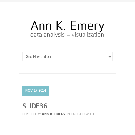
Leave
NOV
17
2014
a
SLIDE36
Reply
Make
POSTED BY
ANN K. EMERY
IN
TAGGED WITH
sure
you
fill
in