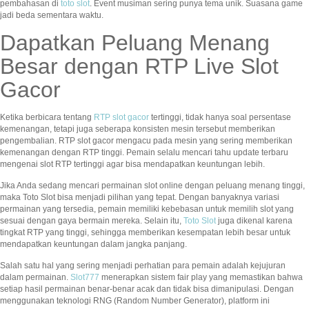
pembahasan di
toto slot
. Event musiman sering punya tema unik. Suasana game
jadi beda sementara waktu.
Dapatkan Peluang Menang
Besar dengan RTP Live Slot
Gacor
Ketika berbicara tentang
RTP slot gacor
tertinggi, tidak hanya soal persentase
kemenangan, tetapi juga seberapa konsisten mesin tersebut memberikan
pengembalian. RTP slot gacor mengacu pada mesin yang sering memberikan
kemenangan dengan RTP tinggi. Pemain selalu mencari tahu update terbaru
mengenai slot RTP tertinggi agar bisa mendapatkan keuntungan lebih.
Jika Anda sedang mencari permainan slot online dengan peluang menang tinggi,
maka Toto Slot bisa menjadi pilihan yang tepat. Dengan banyaknya variasi
permainan yang tersedia, pemain memiliki kebebasan untuk memilih slot yang
sesuai dengan gaya bermain mereka. Selain itu,
Toto Slot
juga dikenal karena
tingkat RTP yang tinggi, sehingga memberikan kesempatan lebih besar untuk
mendapatkan keuntungan dalam jangka panjang.
Salah satu hal yang sering menjadi perhatian para pemain adalah kejujuran
dalam permainan.
Slot777
menerapkan sistem fair play yang memastikan bahwa
setiap hasil permainan benar-benar acak dan tidak bisa dimanipulasi. Dengan
menggunakan teknologi RNG (Random Number Generator), platform ini