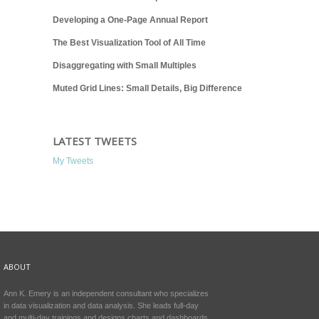
Developing a One-Page Annual Report
The Best Visualization Tool of All Time
Disaggregating with Small Multiples
Muted Grid Lines: Small Details, Big Difference
LATEST TWEETS
My Tweets
ABOUT
Ann K. Emery is an independent consultant who specializes
in data visualization and data analysis. She leads full-day
and multi-day trainings and designs charts and dashboards.