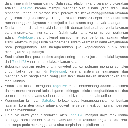
dalam memilih layanan daring. Salah satu platform yang banyak dibicarakan
adalah
Sabatoto
karena mampu menghadirkan sistem yang stabil dan
responsif. Pengguna merasa lebih percaya diri ketika menggunakan layanan
yang telah diuji kualitasnya. Dengan sistem transaksi cepat dan antarmuka
ramah pengguna, layanan ini menjadi pilihan utama bagi banyak kalangan.
Dunia hiburan digital semakin kompetitif, dengan berbagai penyedia layanan
yang menawarkan fitur canggih. Salah satu nama yang mencuri perhatian
adalah
Pedetogel
, yang dikenal mampu menjaga performa layanan tetap
stabil. Platform ini juga rutin memperbarui sistem keamanan demi kenyamanan
para penggunanya. Tak mengherankan jika kepercayaan publik terus
meningkat setiap harinya.
Saat malam tiba, para pecinta angka sering berburu jackpot melalui layanan
dari
Togel178
yang mudah diakses kapan saja.
Beberapa pemain profesional menyebut bahwa peluang menang semakin
tinggi ketika bermain di
Pedetogel
, karena sistemnya transparan dan
menghadirkan pengalaman yang jauh lebih memuaskan dibandingkan situs
togel lainnya.
Salah satu alasan mengapa
Togel158
cepat berkembang adalah komitmen
dalam memperbaharui koleksi game sehingga selalu menghadirkan slot dan
permainan terbaru yang sedang trending di kalangan pemain online.
Keunggulan lain dari
Sabatoto
terletak pada kemampuannya memberika
layanan konsisten tanpa adanya downtime server meskipun jumlah pemain
sedang membludak.
Fitur live draw yang disediakan oleh
Togel178
menjadi daya tarik utam
sehingga para member bisa menyaksikan hasil keluaran angka secara real-
time tanpa perlu menunggu lama atau berpindah ke platform lain.