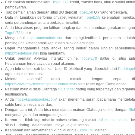
Cek apakah menerima kartu
Togel 279
kredit, transfer bank, atau e-wallet untu
pembayaran.
Tiap pemain aman dengan situs BO deposit
Togel158
QR yang terpercaya.
Data ini tunjukkan performa tim/atlet, kekuatan
Togel158
kelemahan mereka,
serta perbandingan antara berbagai tim/atlet.
Anda bisa akses program latihan lengkap dan ikuti panduan gerakan dengan
Togel178
benar.
Mengetahui
https://macauindo.co/
dan mengidentifikasi permainan adala
penting untuk mengambil keputusan bijak dalam togel.
Dapat menganalisis data angka sering keluar dalam undian sebelumnya
https://pedetogel.net/
bisa membantu.
Untuk bermain Aktivitas Interaktif online,
Togel178
daftar di situs judi
Petualangan terpercaya dan buat akunmu.
Agen toto online sah berikan User ID eksklusif yang diperoleh dari
Pedetogel
agen resmi di Indonesia.
Metode alternatif untuk masuk dengan cepat di
https://www.recycledmanspeaks.com/videos
situs resmi agen Game online.
Pastikan main di situs Olahraga
situs togel
daring yang terpercaya dan terjami
legitimasinya.
Anda
https://kampuspoker.com/
akan menerima saran bagaimana mengelol
saldo taruhan secara cerdas.
Dengan cara ini, Anda bisa memulai permainan Olahraga online dengan
Slot
menyenangkan dan menguntungkan.
Karena itu, tidak lagi rahasia bahwa sekarang masuk
daftar poker online
ke
situs 1 - daring - dalam talian - maya - digital terbaik.
Keamanan dan kenyamanan kunci di dunia
Colok178
Mainan.