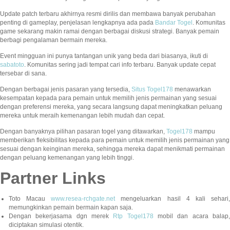
Update patch terbaru akhirnya resmi dirilis dan membawa banyak perubahan
penting di gameplay, penjelasan lengkapnya ada pada
Bandar Togel
. Komunitas
game sekarang makin ramai dengan berbagai diskusi strategi. Banyak pemain
berbagi pengalaman bermain mereka.
Event mingguan ini punya tantangan unik yang beda dari biasanya, ikuti di
sabatoto
. Komunitas sering jadi tempat cari info terbaru. Banyak update cepat
tersebar di sana.
Dengan berbagai jenis pasaran yang tersedia,
Situs Togel178
menawarkan
kesempatan kepada para pemain untuk memilih jenis permainan yang sesuai
dengan preferensi mereka, yang secara langsung dapat meningkatkan peluang
mereka untuk meraih kemenangan lebih mudah dan cepat.
Dengan banyaknya pilihan pasaran togel yang ditawarkan,
Togel178
mampu
memberikan fleksibilitas kepada para pemain untuk memilih jenis permainan yang
sesuai dengan keinginan mereka, sehingga mereka dapat menikmati permainan
dengan peluang kemenangan yang lebih tinggi.
Partner Links
Toto Macau
www.resea-rchgate.net
mengeluarkan hasil 4 kali sehari
memungkinkan pemain bermain kapan saja.
Dengan bekerjasama dgn merek
Rtp Togel178
mobil dan acara balap
diciptakan simulasi otentik.