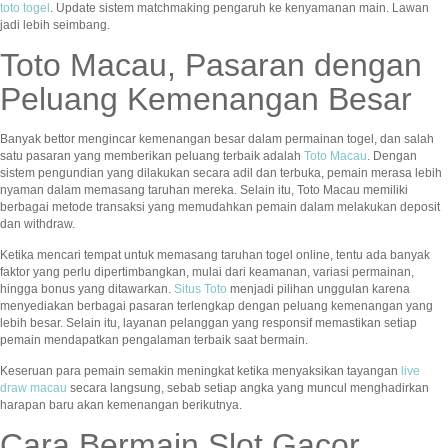
toto togel
. Update sistem matchmaking pengaruh ke kenyamanan main. Lawan
jadi lebih seimbang.
Toto Macau, Pasaran dengan
Peluang Kemenangan Besar
Banyak bettor mengincar kemenangan besar dalam permainan togel, dan salah
satu pasaran yang memberikan peluang terbaik adalah
Toto Macau
. Dengan
sistem pengundian yang dilakukan secara adil dan terbuka, pemain merasa lebih
nyaman dalam memasang taruhan mereka. Selain itu, Toto Macau memiliki
berbagai metode transaksi yang memudahkan pemain dalam melakukan deposit
dan withdraw.
Ketika mencari tempat untuk memasang taruhan togel online, tentu ada banyak
faktor yang perlu dipertimbangkan, mulai dari keamanan, variasi permainan,
hingga bonus yang ditawarkan.
Situs Toto
menjadi pilihan unggulan karena
menyediakan berbagai pasaran terlengkap dengan peluang kemenangan yang
lebih besar. Selain itu, layanan pelanggan yang responsif memastikan setiap
pemain mendapatkan pengalaman terbaik saat bermain.
Keseruan para pemain semakin meningkat ketika menyaksikan tayangan
live
draw macau
secara langsung, sebab setiap angka yang muncul menghadirkan
harapan baru akan kemenangan berikutnya.
Cara Bermain Slot Gacor