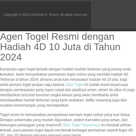
Copyright © 2012-2014 Ann K. Emery. All rights reserved.
Agen Togel Resmi dengan
Hadiah 4D 10 Juta di Tahun
2024
Kumpulan agen togel terbaik dengan hadiah-hadiah terbesar yang jarang anda
temukan. kami menyediakan permainan togel online yang memiliki hadiah 4D
Terbesar di tahun 2024, dimana anda kan merasakan hadiah 4d 10 juta. bagi
anda pemain togel jangan ragu karena
Situs Togel
ini sudah resmi terpercaya
dengan pembayaran yang super cepat dan pastinya aman. selain itu situs ini juga
memberikan bocoran bocoran angka keluar yang akan membantu anda
mendapatkan hadiah terbesar yang kami sediakan. daftar sekarang juga dan
rasakan kemenangan yang menakjubkan.
Togel resmi ini menawarkan pengalaman bermain togel online yang luar biasa.
Dengan antarmuka yang mudah digunakan, sistem transaksi yang aman, dan
dukungan pelanggan yang responsif,
Situs Togel Terpercaya
ini menjadi pilihan
terbaik. para pemain togel dapat menikmati berbagai permainan seperti togel 4D,
3D, dan 2D dengan peluang menang yang besar.