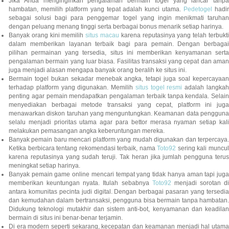
Jika Anda menginginkan pengalaman bermain togel yang lancar tanpa
hambatan, memilih platform yang tepat adalah kunci utama.
Pedetogel
hadi
sebagai solusi bagi para penggemar togel yang ingin menikmati taruhan
dengan peluang menang tinggi serta berbagai bonus menarik setiap harinya.
Banyak orang kini memilih
situs macau
karena reputasinya yang telah terbukt
dalam memberikan layanan terbaik bagi para pemain. Dengan berbagai
pilihan permainan yang tersedia, situs ini memberikan kenyamanan serta
pengalaman bermain yang luar biasa. Fasilitas transaksi yang cepat dan aman
juga menjadi alasan mengapa banyak orang beralih ke situs ini.
Bermain togel bukan sekadar menebak angka, tetapi juga soal kepercayaan
terhadap platform yang digunakan. Memilih
situs togel resmi
adalah langka
penting agar pemain mendapatkan pengalaman terbaik tanpa kendala. Selain
menyediakan berbagai metode transaksi yang cepat, platform ini juga
menawarkan diskon taruhan yang menguntungkan. Keamanan data pengguna
selalu menjadi prioritas utama agar para bettor merasa nyaman setiap kali
melakukan pemasangan angka keberuntungan mereka.
Banyak pemain baru mencari platform yang mudah digunakan dan terpercaya.
Ketika berbicara tentang rekomendasi terbaik, nama
Toto92
sering kali muncu
karena reputasinya yang sudah teruji. Tak heran jika jumlah pengguna terus
meningkat setiap harinya.
Banyak pemain game online mencari tempat yang tidak hanya aman tapi juga
memberikan keuntungan nyata. Itulah sebabnya
Toto92
menjadi sorotan di
antara komunitas pecinta judi digital. Dengan berbagai pasaran yang tersedia
dan kemudahan dalam bertransaksi, pengguna bisa bermain tanpa hambatan.
Didukung teknologi mutakhir dan sistem anti-bot, kenyamanan dan keadilan
bermain di situs ini benar-benar terjamin.
Di era modern seperti sekarang, kecepatan dan keamanan menjadi hal utama