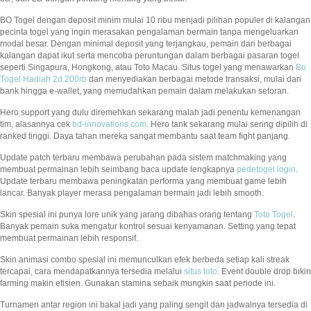
BO Togel dengan deposit minim mulai 10 ribu menjadi pilihan populer di kalangan
pecinta togel yang ingin merasakan pengalaman bermain tanpa mengeluarkan
modal besar. Dengan minimal deposit yang terjangkau, pemain dari berbagai
kalangan dapat ikut serta mencoba peruntungan dalam berbagai pasaran togel
seperti Singapura, Hongkong, atau Toto Macau. Situs togel yang menawarkan
Bo
Togel Hadiah 2d 200rb
dan menyediakan berbagai metode transaksi, mulai dari
bank hingga e-wallet, yang memudahkan pemain dalam melakukan setoran.
Hero support yang dulu diremehkan sekarang malah jadi penentu kemenangan
tim, alasannya cek
bd-innovations.com
. Hero tank sekarang mulai sering dipilih di
ranked tinggi. Daya tahan mereka sangat membantu saat team fight panjang.
Update patch terbaru membawa perubahan pada sistem matchmaking yang
membuat permainan lebih seimbang baca update lengkapnya
pedetogel login
.
Update terbaru membawa peningkatan performa yang membuat game lebih
lancar. Banyak player merasa pengalaman bermain jadi lebih smooth.
Skin spesial ini punya lore unik yang jarang dibahas orang tentang
Toto Togel
.
Banyak pemain suka mengatur kontrol sesuai kenyamanan. Setting yang tepat
membuat permainan lebih responsif.
Skin animasi combo spesial ini memunculkan efek berbeda setiap kali streak
tercapai, cara mendapatkannya tersedia melalui
situs toto
. Event double drop bikin
farming makin efisien. Gunakan stamina sebaik mungkin saat periode ini.
Turnamen antar region ini bakal jadi yang paling sengit dan jadwalnya tersedia di