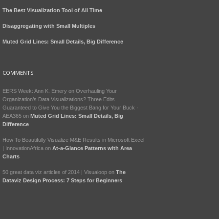
The Best Visualization Tool of All Time
Disaggregating with Small Multiples
Muted Grid Lines: Small Details, Big Difference
COMMENTS
EERS Week: Ann K. Emery on Overhauling Your
Organization’s Data Visualizations? Three Edits
Guaranteed to Give You the Biggest Bang for Your Buck ·
AEA365
on
Muted Grid Lines: Small Details, Big
Difference
How To Beautifully Visualize M&E Results in Microsoft Excel
| InnovationAfrica
on
At-a-Glance Patterns with Area
Charts
50 great data viz articles of 2014 | Visualoop
on
The
Dataviz Design Process: 7 Steps for Beginners