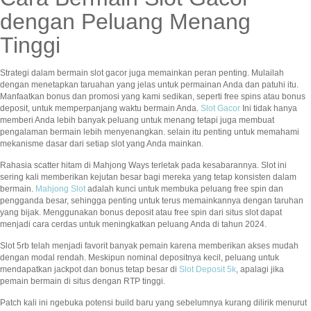
dengan Peluang Menang
Tinggi
Strategi dalam bermain slot gacor juga memainkan peran penting. Mulailah
dengan menetapkan taruahan yang jelas untuk permainan Anda dan patuhi itu.
Manfaatkan bonus dan promosi yang kami sedikan, seperti free spins atau bonus
deposit, untuk memperpanjang waktu bermain Anda.
Slot Gacor
Ini tidak hanya
memberi Anda lebih banyak peluang untuk menang tetapi juga membuat
pengalaman bermain lebih menyenangkan. selain itu penting untuk memahami
mekanisme dasar dari setiap slot yang Anda mainkan.
Rahasia scatter hitam di Mahjong Ways terletak pada kesabarannya. Slot ini
sering kali memberikan kejutan besar bagi mereka yang tetap konsisten dalam
bermain.
Mahjong Slot
adalah kunci untuk membuka peluang free spin dan
pengganda besar, sehingga penting untuk terus memainkannya dengan taruhan
yang bijak. Menggunakan bonus deposit atau free spin dari situs slot dapat
menjadi cara cerdas untuk meningkatkan peluang Anda di tahun 2024.
Slot 5rb telah menjadi favorit banyak pemain karena memberikan akses mudah
dengan modal rendah. Meskipun nominal depositnya kecil, peluang untuk
mendapatkan jackpot dan bonus tetap besar di
Slot Deposit 5k
, apalagi jika
pemain bermain di situs dengan RTP tinggi.
Patch kali ini ngebuka potensi build baru yang sebelumnya kurang dilirik menurut