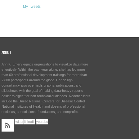
My Tweets
ABOUT
Ann K. Emery equips organizations to visualize data more
effectively. Within the past year alone, she has led more
than 60 professional development trainings for more than
2,800 participants around the globe. Her design
consultancy also overhauls graphs, publications, and
slideshows with the goal of making data-heavy reports
easier to digest for non-technical audiences. Recent clients
include the United Nations, Centers for Disease Control,
National Institutes of Health, and dozens of professional
societies, associations, foundations, and nonprofits.
twitter
linkedin
youtube