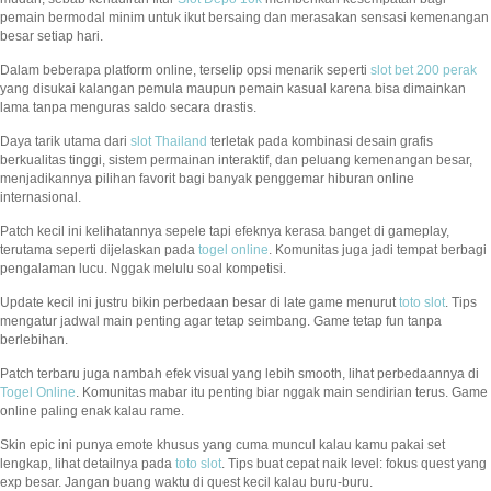
pemain bermodal minim untuk ikut bersaing dan merasakan sensasi kemenangan
besar setiap hari.
Dalam beberapa platform online, terselip opsi menarik seperti
slot bet 200 perak
yang disukai kalangan pemula maupun pemain kasual karena bisa dimainkan
lama tanpa menguras saldo secara drastis.
Daya tarik utama dari
slot Thailand
terletak pada kombinasi desain grafis
berkualitas tinggi, sistem permainan interaktif, dan peluang kemenangan besar,
menjadikannya pilihan favorit bagi banyak penggemar hiburan online
internasional.
Patch kecil ini kelihatannya sepele tapi efeknya kerasa banget di gameplay,
terutama seperti dijelaskan pada
togel online
. Komunitas juga jadi tempat berbagi
pengalaman lucu. Nggak melulu soal kompetisi.
Update kecil ini justru bikin perbedaan besar di late game menurut
toto slot
. Tips
mengatur jadwal main penting agar tetap seimbang. Game tetap fun tanpa
berlebihan.
Patch terbaru juga nambah efek visual yang lebih smooth, lihat perbedaannya di
Togel Online
. Komunitas mabar itu penting biar nggak main sendirian terus. Game
online paling enak kalau rame.
Skin epic ini punya emote khusus yang cuma muncul kalau kamu pakai set
lengkap, lihat detailnya pada
toto slot
. Tips buat cepat naik level: fokus quest yang
exp besar. Jangan buang waktu di quest kecil kalau buru-buru.