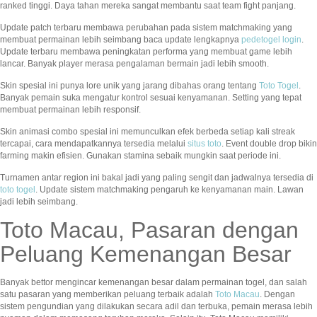
ranked tinggi. Daya tahan mereka sangat membantu saat team fight panjang.
Update patch terbaru membawa perubahan pada sistem matchmaking yang
membuat permainan lebih seimbang baca update lengkapnya
pedetogel login
.
Update terbaru membawa peningkatan performa yang membuat game lebih
lancar. Banyak player merasa pengalaman bermain jadi lebih smooth.
Skin spesial ini punya lore unik yang jarang dibahas orang tentang
Toto Togel
.
Banyak pemain suka mengatur kontrol sesuai kenyamanan. Setting yang tepat
membuat permainan lebih responsif.
Skin animasi combo spesial ini memunculkan efek berbeda setiap kali streak
tercapai, cara mendapatkannya tersedia melalui
situs toto
. Event double drop bikin
farming makin efisien. Gunakan stamina sebaik mungkin saat periode ini.
Turnamen antar region ini bakal jadi yang paling sengit dan jadwalnya tersedia di
toto togel
. Update sistem matchmaking pengaruh ke kenyamanan main. Lawan
jadi lebih seimbang.
Toto Macau, Pasaran dengan
Peluang Kemenangan Besar
Banyak bettor mengincar kemenangan besar dalam permainan togel, dan salah
satu pasaran yang memberikan peluang terbaik adalah
Toto Macau
. Dengan
sistem pengundian yang dilakukan secara adil dan terbuka, pemain merasa lebih