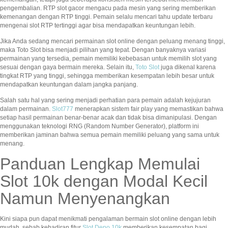
pengembalian. RTP slot gacor mengacu pada mesin yang sering memberikan
kemenangan dengan RTP tinggi. Pemain selalu mencari tahu update terbaru
mengenai slot RTP tertinggi agar bisa mendapatkan keuntungan lebih.
Jika Anda sedang mencari permainan slot online dengan peluang menang tinggi,
maka Toto Slot bisa menjadi pilihan yang tepat. Dengan banyaknya variasi
permainan yang tersedia, pemain memiliki kebebasan untuk memilih slot yang
sesuai dengan gaya bermain mereka. Selain itu,
Toto Slot
juga dikenal karena
tingkat RTP yang tinggi, sehingga memberikan kesempatan lebih besar untuk
mendapatkan keuntungan dalam jangka panjang.
Salah satu hal yang sering menjadi perhatian para pemain adalah kejujuran
dalam permainan.
Slot777
menerapkan sistem fair play yang memastikan bahwa
setiap hasil permainan benar-benar acak dan tidak bisa dimanipulasi. Dengan
menggunakan teknologi RNG (Random Number Generator), platform ini
memberikan jaminan bahwa semua pemain memiliki peluang yang sama untuk
menang.
Panduan Lengkap Memulai
Slot 10k dengan Modal Kecil
Namun Menyenangkan
Kini siapa pun dapat menikmati pengalaman bermain slot online dengan lebih
mudah, sebab kehadiran fitur
Slot Depo 10k
memberikan kesempatan bagi