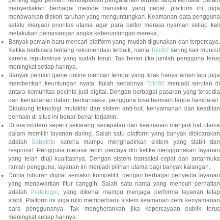
penting agar pemain mendapatkan pengalaman terbaik tanpa kendala. Selain
menyediakan berbagai metode transaksi yang cepat, platform ini juga
menawarkan diskon taruhan yang menguntungkan. Keamanan data pengguna
selalu menjadi prioritas utama agar para bettor merasa nyaman setiap kali
melakukan pemasangan angka keberuntungan mereka.
Banyak pemain baru mencari platform yang mudah digunakan dan terpercaya.
Ketika berbicara tentang rekomendasi terbaik, nama
Toto92
sering kali muncu
karena reputasinya yang sudah teruji. Tak heran jika jumlah pengguna terus
meningkat setiap harinya.
Banyak pemain game online mencari tempat yang tidak hanya aman tapi juga
memberikan keuntungan nyata. Itulah sebabnya
Toto92
menjadi sorotan di
antara komunitas pecinta judi digital. Dengan berbagai pasaran yang tersedia
dan kemudahan dalam bertransaksi, pengguna bisa bermain tanpa hambatan.
Didukung teknologi mutakhir dan sistem anti-bot, kenyamanan dan keadilan
bermain di situs ini benar-benar terjamin.
Di era modern seperti sekarang, kecepatan dan keamanan menjadi hal utama
dalam memilih layanan daring. Salah satu platform yang banyak dibicarakan
adalah
Sabatoto
karena mampu menghadirkan sistem yang stabil dan
responsif. Pengguna merasa lebih percaya diri ketika menggunakan layanan
yang telah diuji kualitasnya. Dengan sistem transaksi cepat dan antarmuka
ramah pengguna, layanan ini menjadi pilihan utama bagi banyak kalangan.
Dunia hiburan digital semakin kompetitif, dengan berbagai penyedia layanan
yang menawarkan fitur canggih. Salah satu nama yang mencuri perhatian
adalah
Pedetogel
, yang dikenal mampu menjaga performa layanan tetap
stabil. Platform ini juga rutin memperbarui sistem keamanan demi kenyamanan
para penggunanya. Tak mengherankan jika kepercayaan publik terus
meningkat setiap harinya.