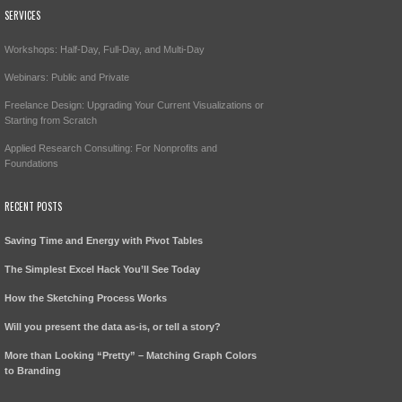
SERVICES
Workshops: Half-Day, Full-Day, and Multi-Day
Webinars: Public and Private
Freelance Design: Upgrading Your Current Visualizations or
Starting from Scratch
Applied Research Consulting: For Nonprofits and
Foundations
RECENT POSTS
Saving Time and Energy with Pivot Tables
The Simplest Excel Hack You’ll See Today
How the Sketching Process Works
Will you present the data as-is, or tell a story?
More than Looking “Pretty” – Matching Graph Colors
to Branding