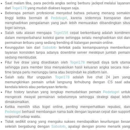
Saat malam tiba, para pecinta angka sering berburu jackpot melalui layanan
dari
Togel178
yang mudah diakses kapan saja.
Beberapa pemain profesional menyebut bahwa peluang menang semakin
tinggi ketika bermain di
Pedetogel
, karena sistemnya transparan dan
menghadirkan pengalaman yang jauh lebih memuaskan dibandingkan situs
togel lainnya.
Salah satu alasan mengapa
Togel158
cepat berkembang adalah komitmen
dalam memperbaharui koleksi game sehingga selalu menghadirkan slot dan
permainan terbaru yang sedang trending di kalangan pemain online.
Keunggulan lain dari
Sabatoto
terletak pada kemampuannya memberika
layanan konsisten tanpa adanya downtime server meskipun jumlah pemain
sedang membludak.
Fitur live draw yang disediakan oleh
Togel178
menjadi daya tarik utam
sehingga para member bisa menyaksikan hasil keluaran angka secara real-
time tanpa perlu menunggu lama atau berpindah ke platform lain.
Salah satu fitur unggulan
Togel178
adalah live chat 24 jam yan
memungkinkan pemain untuk langsung terhubung dengan CS saat ada
kendala teknis atau pertanyaan tertentu.
Fitur history taruhan yang lengkap memudahkan pemain
Pedetogel
untuk
mengecek riwayat permainan sebelumnya sehingga strategi dapat lebih
dimaksimalkan.
Ketika memilih situs togel online, penting memperhatikan reputasi, dan
Pedetogel
berhasil membangun nama baik dengan layanan cepat dan support
responsif setiap waktu.
Tidak sedikit orang yang mengaku sukses mendapatkan keuntungan besar
setelah bergabung dengan
Sabatoto
, apalagi dengan promo menarik yang