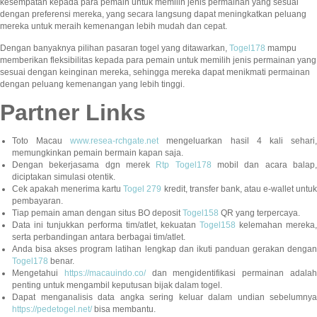
kesempatan kepada para pemain untuk memilih jenis permainan yang sesuai
dengan preferensi mereka, yang secara langsung dapat meningkatkan peluang
mereka untuk meraih kemenangan lebih mudah dan cepat.
Dengan banyaknya pilihan pasaran togel yang ditawarkan,
Togel178
mampu
memberikan fleksibilitas kepada para pemain untuk memilih jenis permainan yang
sesuai dengan keinginan mereka, sehingga mereka dapat menikmati permainan
dengan peluang kemenangan yang lebih tinggi.
Partner Links
Toto Macau
www.resea-rchgate.net
mengeluarkan hasil 4 kali sehari
memungkinkan pemain bermain kapan saja.
Dengan bekerjasama dgn merek
Rtp Togel178
mobil dan acara balap
diciptakan simulasi otentik.
Cek apakah menerima kartu
Togel 279
kredit, transfer bank, atau e-wallet untu
pembayaran.
Tiap pemain aman dengan situs BO deposit
Togel158
QR yang terpercaya.
Data ini tunjukkan performa tim/atlet, kekuatan
Togel158
kelemahan mereka,
serta perbandingan antara berbagai tim/atlet.
Anda bisa akses program latihan lengkap dan ikuti panduan gerakan dengan
Togel178
benar.
Mengetahui
https://macauindo.co/
dan mengidentifikasi permainan adala
penting untuk mengambil keputusan bijak dalam togel.
Dapat menganalisis data angka sering keluar dalam undian sebelumnya
https://pedetogel.net/
bisa membantu.