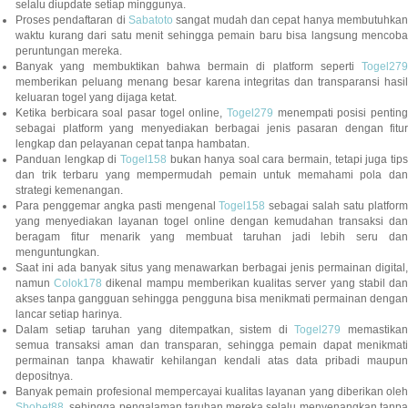
selalu diupdate setiap minggunya.
Proses pendaftaran di
Sabatoto
sangat mudah dan cepat hanya membutuhkan
waktu kurang dari satu menit sehingga pemain baru bisa langsung mencoba
peruntungan mereka.
Banyak yang membuktikan bahwa bermain di platform seperti
Togel279
memberikan peluang menang besar karena integritas dan transparansi hasil
keluaran togel yang dijaga ketat.
Ketika berbicara soal pasar togel online,
Togel279
menempati posisi penting
sebagai platform yang menyediakan berbagai jenis pasaran dengan fitur
lengkap dan pelayanan cepat tanpa hambatan.
Panduan lengkap di
Togel158
bukan hanya soal cara bermain, tetapi juga tip
dan trik terbaru yang mempermudah pemain untuk memahami pola dan
strategi kemenangan.
Para penggemar angka pasti mengenal
Togel158
sebagai salah satu platfor
yang menyediakan layanan togel online dengan kemudahan transaksi dan
beragam fitur menarik yang membuat taruhan jadi lebih seru dan
menguntungkan.
Saat ini ada banyak situs yang menawarkan berbagai jenis permainan digital,
namun
Colok178
dikenal mampu memberikan kualitas server yang stabil da
akses tanpa gangguan sehingga pengguna bisa menikmati permainan dengan
lancar setiap harinya.
Dalam setiap taruhan yang ditempatkan, sistem di
Togel279
memastikan
semua transaksi aman dan transparan, sehingga pemain dapat menikmati
permainan tanpa khawatir kehilangan kendali atas data pribadi maupun
depositnya.
Banyak pemain profesional mempercayai kualitas layanan yang diberikan oleh
Sbobet88
, sehingga pengalaman taruhan mereka selalu menyenangkan tanpa