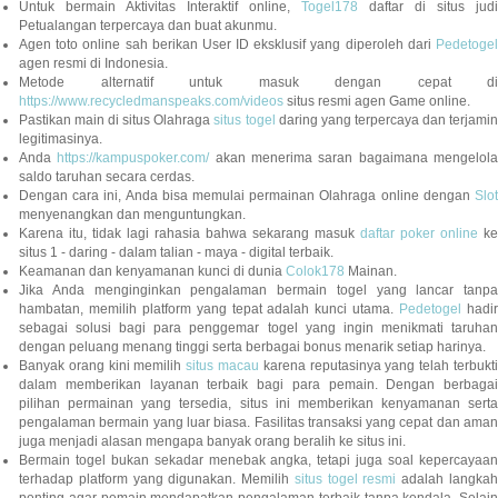
Untuk bermain Aktivitas Interaktif online,
Togel178
daftar di situs judi
Petualangan terpercaya dan buat akunmu.
Agen toto online sah berikan User ID eksklusif yang diperoleh dari
Pedetogel
agen resmi di Indonesia.
Metode alternatif untuk masuk dengan cepat di
https://www.recycledmanspeaks.com/videos
situs resmi agen Game online.
Pastikan main di situs Olahraga
situs togel
daring yang terpercaya dan terjami
legitimasinya.
Anda
https://kampuspoker.com/
akan menerima saran bagaimana mengelol
saldo taruhan secara cerdas.
Dengan cara ini, Anda bisa memulai permainan Olahraga online dengan
Slot
menyenangkan dan menguntungkan.
Karena itu, tidak lagi rahasia bahwa sekarang masuk
daftar poker online
ke
situs 1 - daring - dalam talian - maya - digital terbaik.
Keamanan dan kenyamanan kunci di dunia
Colok178
Mainan.
Jika Anda menginginkan pengalaman bermain togel yang lancar tanpa
hambatan, memilih platform yang tepat adalah kunci utama.
Pedetogel
hadi
sebagai solusi bagi para penggemar togel yang ingin menikmati taruhan
dengan peluang menang tinggi serta berbagai bonus menarik setiap harinya.
Banyak orang kini memilih
situs macau
karena reputasinya yang telah terbukt
dalam memberikan layanan terbaik bagi para pemain. Dengan berbagai
pilihan permainan yang tersedia, situs ini memberikan kenyamanan serta
pengalaman bermain yang luar biasa. Fasilitas transaksi yang cepat dan aman
juga menjadi alasan mengapa banyak orang beralih ke situs ini.
Bermain togel bukan sekadar menebak angka, tetapi juga soal kepercayaan
terhadap platform yang digunakan. Memilih
situs togel resmi
adalah langka