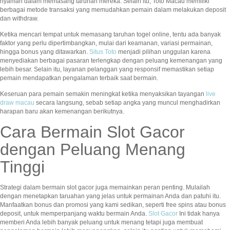
nyaman dalam memasang taruhan mereka. Selain itu, Toto Macau memiliki
berbagai metode transaksi yang memudahkan pemain dalam melakukan deposit
dan withdraw.
Ketika mencari tempat untuk memasang taruhan togel online, tentu ada banyak
faktor yang perlu dipertimbangkan, mulai dari keamanan, variasi permainan,
hingga bonus yang ditawarkan.
Situs Toto
menjadi pilihan unggulan karena
menyediakan berbagai pasaran terlengkap dengan peluang kemenangan yang
lebih besar. Selain itu, layanan pelanggan yang responsif memastikan setiap
pemain mendapatkan pengalaman terbaik saat bermain.
Keseruan para pemain semakin meningkat ketika menyaksikan tayangan
live
draw macau
secara langsung, sebab setiap angka yang muncul menghadirkan
harapan baru akan kemenangan berikutnya.
Cara Bermain Slot Gacor
dengan Peluang Menang
Tinggi
Strategi dalam bermain slot gacor juga memainkan peran penting. Mulailah
dengan menetapkan taruahan yang jelas untuk permainan Anda dan patuhi itu.
Manfaatkan bonus dan promosi yang kami sedikan, seperti free spins atau bonus
deposit, untuk memperpanjang waktu bermain Anda.
Slot Gacor
Ini tidak hanya
memberi Anda lebih banyak peluang untuk menang tetapi juga membuat