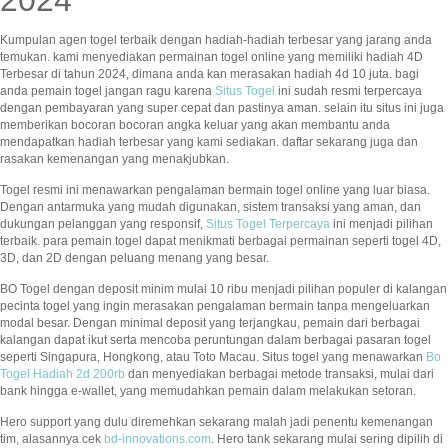
2024
Kumpulan agen togel terbaik dengan hadiah-hadiah terbesar yang jarang anda
temukan. kami menyediakan permainan togel online yang memiliki hadiah 4D
Terbesar di tahun 2024, dimana anda kan merasakan hadiah 4d 10 juta. bagi
anda pemain togel jangan ragu karena
Situs Togel
ini sudah resmi terpercaya
dengan pembayaran yang super cepat dan pastinya aman. selain itu situs ini juga
memberikan bocoran bocoran angka keluar yang akan membantu anda
mendapatkan hadiah terbesar yang kami sediakan. daftar sekarang juga dan
rasakan kemenangan yang menakjubkan.
Togel resmi ini menawarkan pengalaman bermain togel online yang luar biasa.
Dengan antarmuka yang mudah digunakan, sistem transaksi yang aman, dan
dukungan pelanggan yang responsif,
Situs Togel Terpercaya
ini menjadi pilihan
terbaik. para pemain togel dapat menikmati berbagai permainan seperti togel 4D,
3D, dan 2D dengan peluang menang yang besar.
BO Togel dengan deposit minim mulai 10 ribu menjadi pilihan populer di kalangan
pecinta togel yang ingin merasakan pengalaman bermain tanpa mengeluarkan
modal besar. Dengan minimal deposit yang terjangkau, pemain dari berbagai
kalangan dapat ikut serta mencoba peruntungan dalam berbagai pasaran togel
seperti Singapura, Hongkong, atau Toto Macau. Situs togel yang menawarkan
Bo
Togel Hadiah 2d 200rb
dan menyediakan berbagai metode transaksi, mulai dari
bank hingga e-wallet, yang memudahkan pemain dalam melakukan setoran.
Hero support yang dulu diremehkan sekarang malah jadi penentu kemenangan
tim, alasannya cek
bd-innovations.com
. Hero tank sekarang mulai sering dipilih di