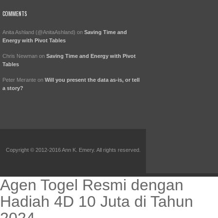
COMMENTS
Anita Ashland (@AnitaAshland)
on
Saving Time and
Energy with Pivot Tables
Chris Newman
on
Saving Time and Energy with Pivot
Tables
Peter Merante
on
Will you present the data as-is, or tell
a story?
Copyright © 2012-2016 Ann K. Emery. All rights reserved.
Agen Togel Resmi dengan
Hadiah 4D 10 Juta di Tahun