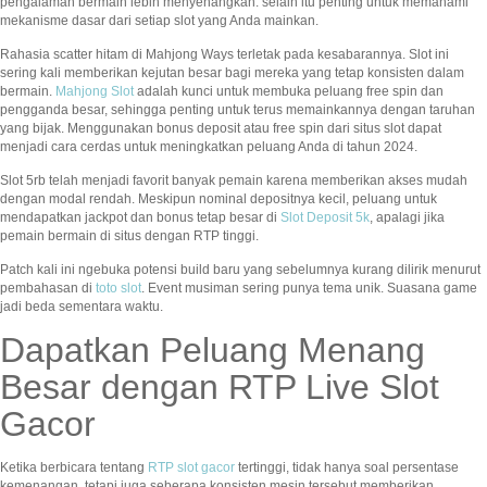
pengalaman bermain lebih menyenangkan. selain itu penting untuk memahami
mekanisme dasar dari setiap slot yang Anda mainkan.
Rahasia scatter hitam di Mahjong Ways terletak pada kesabarannya. Slot ini
sering kali memberikan kejutan besar bagi mereka yang tetap konsisten dalam
bermain.
Mahjong Slot
adalah kunci untuk membuka peluang free spin dan
pengganda besar, sehingga penting untuk terus memainkannya dengan taruhan
yang bijak. Menggunakan bonus deposit atau free spin dari situs slot dapat
menjadi cara cerdas untuk meningkatkan peluang Anda di tahun 2024.
Slot 5rb telah menjadi favorit banyak pemain karena memberikan akses mudah
dengan modal rendah. Meskipun nominal depositnya kecil, peluang untuk
mendapatkan jackpot dan bonus tetap besar di
Slot Deposit 5k
, apalagi jika
pemain bermain di situs dengan RTP tinggi.
Patch kali ini ngebuka potensi build baru yang sebelumnya kurang dilirik menurut
pembahasan di
toto slot
. Event musiman sering punya tema unik. Suasana game
jadi beda sementara waktu.
Dapatkan Peluang Menang
Besar dengan RTP Live Slot
Gacor
Ketika berbicara tentang
RTP slot gacor
tertinggi, tidak hanya soal persentase
kemenangan, tetapi juga seberapa konsisten mesin tersebut memberikan