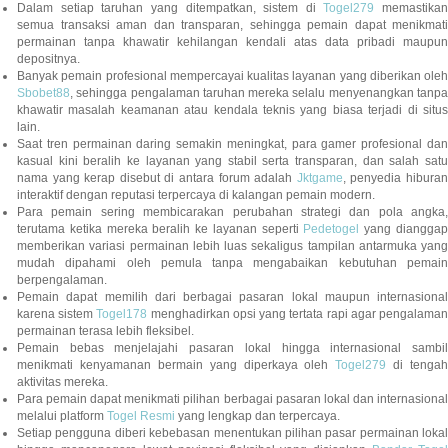
Dalam setiap taruhan yang ditempatkan, sistem di
Togel279
memastikan
semua transaksi aman dan transparan, sehingga pemain dapat menikmati
permainan tanpa khawatir kehilangan kendali atas data pribadi maupun
depositnya.
Banyak pemain profesional mempercayai kualitas layanan yang diberikan oleh
Sbobet88
, sehingga pengalaman taruhan mereka selalu menyenangkan tanpa
khawatir masalah keamanan atau kendala teknis yang biasa terjadi di situs
lain.
Saat tren permainan daring semakin meningkat, para gamer profesional dan
kasual kini beralih ke layanan yang stabil serta transparan, dan salah satu
nama yang kerap disebut di antara forum adalah
Jktgame
, penyedia hibura
interaktif dengan reputasi terpercaya di kalangan pemain modern.
Para pemain sering membicarakan perubahan strategi dan pola angka,
terutama ketika mereka beralih ke layanan seperti
Pedetogel
yang diangga
memberikan variasi permainan lebih luas sekaligus tampilan antarmuka yang
mudah dipahami oleh pemula tanpa mengabaikan kebutuhan pemain
berpengalaman.
Pemain dapat memilih dari berbagai pasaran lokal maupun internasional
karena sistem
Togel178
menghadirkan opsi yang tertata rapi agar pengalama
permainan terasa lebih fleksibel.
Pemain bebas menjelajahi pasaran lokal hingga internasional sambil
menikmati kenyamanan bermain yang diperkaya oleh
Togel279
di tengah
aktivitas mereka.
Para pemain dapat menikmati pilihan berbagai pasaran lokal dan internasional
melalui platform
Togel Resmi
yang lengkap dan terpercaya.
Setiap pengguna diberi kebebasan menentukan pilihan pasar permainan lokal