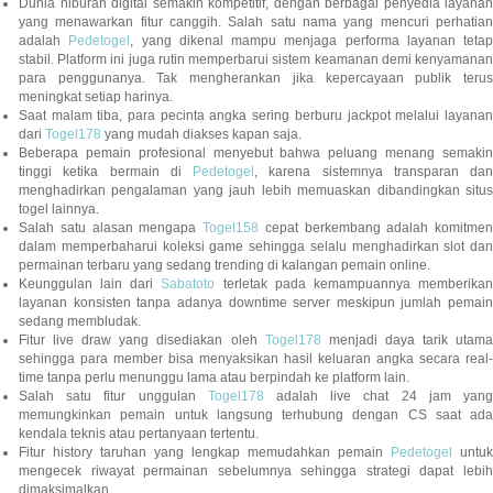
Dunia hiburan digital semakin kompetitif, dengan berbagai penyedia layanan
yang menawarkan fitur canggih. Salah satu nama yang mencuri perhatian
adalah
Pedetogel
, yang dikenal mampu menjaga performa layanan tetap
stabil. Platform ini juga rutin memperbarui sistem keamanan demi kenyamanan
para penggunanya. Tak mengherankan jika kepercayaan publik terus
meningkat setiap harinya.
Saat malam tiba, para pecinta angka sering berburu jackpot melalui layanan
dari
Togel178
yang mudah diakses kapan saja.
Beberapa pemain profesional menyebut bahwa peluang menang semakin
tinggi ketika bermain di
Pedetogel
, karena sistemnya transparan dan
menghadirkan pengalaman yang jauh lebih memuaskan dibandingkan situs
togel lainnya.
Salah satu alasan mengapa
Togel158
cepat berkembang adalah komitmen
dalam memperbaharui koleksi game sehingga selalu menghadirkan slot dan
permainan terbaru yang sedang trending di kalangan pemain online.
Keunggulan lain dari
Sabatoto
terletak pada kemampuannya memberika
layanan konsisten tanpa adanya downtime server meskipun jumlah pemain
sedang membludak.
Fitur live draw yang disediakan oleh
Togel178
menjadi daya tarik utam
sehingga para member bisa menyaksikan hasil keluaran angka secara real-
time tanpa perlu menunggu lama atau berpindah ke platform lain.
Salah satu fitur unggulan
Togel178
adalah live chat 24 jam yan
memungkinkan pemain untuk langsung terhubung dengan CS saat ada
kendala teknis atau pertanyaan tertentu.
Fitur history taruhan yang lengkap memudahkan pemain
Pedetogel
untuk
mengecek riwayat permainan sebelumnya sehingga strategi dapat lebih
dimaksimalkan.