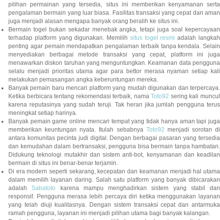
pilihan permainan yang tersedia, situs ini memberikan kenyamanan serta
pengalaman bermain yang luar biasa. Fasilitas transaksi yang cepat dan aman
juga menjadi alasan mengapa banyak orang beralih ke situs ini.
Bermain togel bukan sekadar menebak angka, tetapi juga soal kepercayaan
terhadap platform yang digunakan. Memilih
situs togel resmi
adalah langka
penting agar pemain mendapatkan pengalaman terbaik tanpa kendala. Selain
menyediakan berbagai metode transaksi yang cepat, platform ini juga
menawarkan diskon taruhan yang menguntungkan. Keamanan data pengguna
selalu menjadi prioritas utama agar para bettor merasa nyaman setiap kali
melakukan pemasangan angka keberuntungan mereka.
Banyak pemain baru mencari platform yang mudah digunakan dan terpercaya.
Ketika berbicara tentang rekomendasi terbaik, nama
Toto92
sering kali muncu
karena reputasinya yang sudah teruji. Tak heran jika jumlah pengguna terus
meningkat setiap harinya.
Banyak pemain game online mencari tempat yang tidak hanya aman tapi juga
memberikan keuntungan nyata. Itulah sebabnya
Toto92
menjadi sorotan di
antara komunitas pecinta judi digital. Dengan berbagai pasaran yang tersedia
dan kemudahan dalam bertransaksi, pengguna bisa bermain tanpa hambatan.
Didukung teknologi mutakhir dan sistem anti-bot, kenyamanan dan keadilan
bermain di situs ini benar-benar terjamin.
Di era modern seperti sekarang, kecepatan dan keamanan menjadi hal utama
dalam memilih layanan daring. Salah satu platform yang banyak dibicarakan
adalah
Sabatoto
karena mampu menghadirkan sistem yang stabil dan
responsif. Pengguna merasa lebih percaya diri ketika menggunakan layanan
yang telah diuji kualitasnya. Dengan sistem transaksi cepat dan antarmuka
ramah pengguna, layanan ini menjadi pilihan utama bagi banyak kalangan.