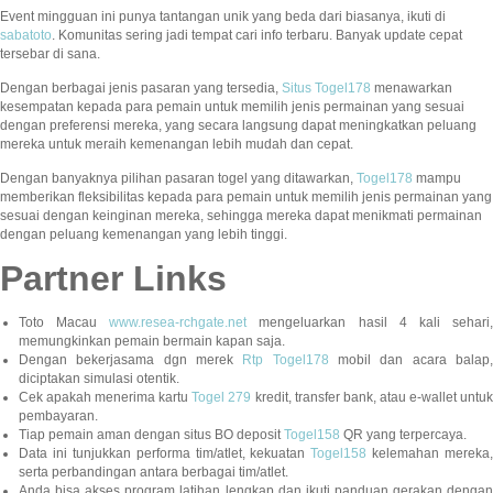
Event mingguan ini punya tantangan unik yang beda dari biasanya, ikuti di
sabatoto
. Komunitas sering jadi tempat cari info terbaru. Banyak update cepat
tersebar di sana.
Dengan berbagai jenis pasaran yang tersedia,
Situs Togel178
menawarkan
kesempatan kepada para pemain untuk memilih jenis permainan yang sesuai
dengan preferensi mereka, yang secara langsung dapat meningkatkan peluang
mereka untuk meraih kemenangan lebih mudah dan cepat.
Dengan banyaknya pilihan pasaran togel yang ditawarkan,
Togel178
mampu
memberikan fleksibilitas kepada para pemain untuk memilih jenis permainan yang
sesuai dengan keinginan mereka, sehingga mereka dapat menikmati permainan
dengan peluang kemenangan yang lebih tinggi.
Partner Links
Toto Macau
www.resea-rchgate.net
mengeluarkan hasil 4 kali sehari
memungkinkan pemain bermain kapan saja.
Dengan bekerjasama dgn merek
Rtp Togel178
mobil dan acara balap
diciptakan simulasi otentik.
Cek apakah menerima kartu
Togel 279
kredit, transfer bank, atau e-wallet untu
pembayaran.
Tiap pemain aman dengan situs BO deposit
Togel158
QR yang terpercaya.
Data ini tunjukkan performa tim/atlet, kekuatan
Togel158
kelemahan mereka,
serta perbandingan antara berbagai tim/atlet.
Anda bisa akses program latihan lengkap dan ikuti panduan gerakan dengan