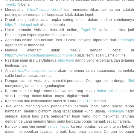
Togel178
benar.
Mengetahui
https://macauindo.co/
dan mengidentifikasi permainan adala
penting untuk mengambil keputusan bijak dalam togel.
Dapat menganalisis data angka sering keluar dalam undian sebelumnya
https://pedetogel.net/
bisa membantu.
Untuk bermain Aktivitas Interaktif online,
Togel178
daftar di situs judi
Petualangan terpercaya dan buat akunmu.
Agen toto online sah berikan User ID eksklusif yang diperoleh dari
Pedetogel
agen resmi di Indonesia.
Metode alternatif untuk masuk dengan cepat di
https://www.recycledmanspeaks.com/videos
situs resmi agen Game online.
Pastikan main di situs Olahraga
situs togel
daring yang terpercaya dan terjami
legitimasinya.
Anda
https://kampuspoker.com/
akan menerima saran bagaimana mengelol
saldo taruhan secara cerdas.
Dengan cara ini, Anda bisa memulai permainan Olahraga online dengan
Slot
menyenangkan dan menguntungkan.
Karena itu, tidak lagi rahasia bahwa sekarang masuk
daftar poker online
ke
situs 1 - daring - dalam talian - maya - digital terbaik.
Keamanan dan kenyamanan kunci di dunia
Colok178
Mainan.
Jika Anda menginginkan pengalaman bermain togel yang lancar tanpa
hambatan, memilih platform yang tepat adalah kunci utama.
Pedetogel
hadi
sebagai solusi bagi para penggemar togel yang ingin menikmati taruhan
dengan peluang menang tinggi serta berbagai bonus menarik setiap harinya.
Banyak orang kini memilih
situs macau
karena reputasinya yang telah terbukt
dalam memberikan layanan terbaik bagi para pemain. Dengan berbagai