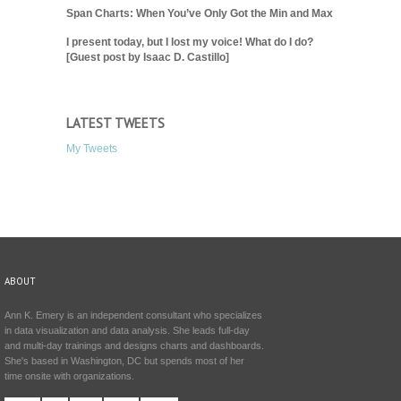
Span Charts: When You’ve Only Got the Min and Max
I present today, but I lost my voice! What do I do?
[Guest post by Isaac D. Castillo]
LATEST TWEETS
My Tweets
ABOUT
Ann K. Emery is an independent consultant who specializes
in data visualization and data analysis. She leads full-day
and multi-day trainings and designs charts and dashboards.
She's based in Washington, DC but spends most of her
time onsite with organizations.