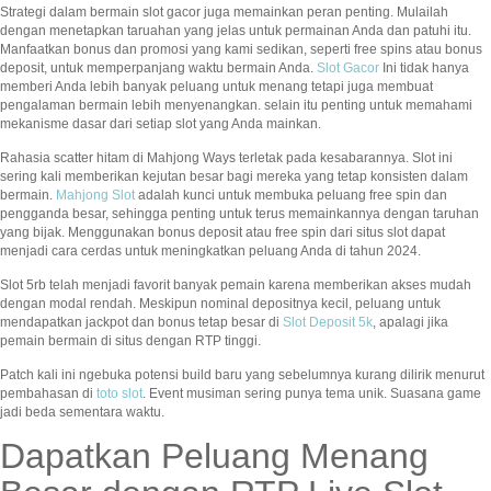
Strategi dalam bermain slot gacor juga memainkan peran penting. Mulailah
dengan menetapkan taruahan yang jelas untuk permainan Anda dan patuhi itu.
Manfaatkan bonus dan promosi yang kami sedikan, seperti free spins atau bonus
deposit, untuk memperpanjang waktu bermain Anda.
Slot Gacor
Ini tidak hanya
memberi Anda lebih banyak peluang untuk menang tetapi juga membuat
pengalaman bermain lebih menyenangkan. selain itu penting untuk memahami
mekanisme dasar dari setiap slot yang Anda mainkan.
Rahasia scatter hitam di Mahjong Ways terletak pada kesabarannya. Slot ini
sering kali memberikan kejutan besar bagi mereka yang tetap konsisten dalam
bermain.
Mahjong Slot
adalah kunci untuk membuka peluang free spin dan
pengganda besar, sehingga penting untuk terus memainkannya dengan taruhan
yang bijak. Menggunakan bonus deposit atau free spin dari situs slot dapat
menjadi cara cerdas untuk meningkatkan peluang Anda di tahun 2024.
Slot 5rb telah menjadi favorit banyak pemain karena memberikan akses mudah
dengan modal rendah. Meskipun nominal depositnya kecil, peluang untuk
mendapatkan jackpot dan bonus tetap besar di
Slot Deposit 5k
, apalagi jika
pemain bermain di situs dengan RTP tinggi.
Patch kali ini ngebuka potensi build baru yang sebelumnya kurang dilirik menurut
pembahasan di
toto slot
. Event musiman sering punya tema unik. Suasana game
jadi beda sementara waktu.
Dapatkan Peluang Menang