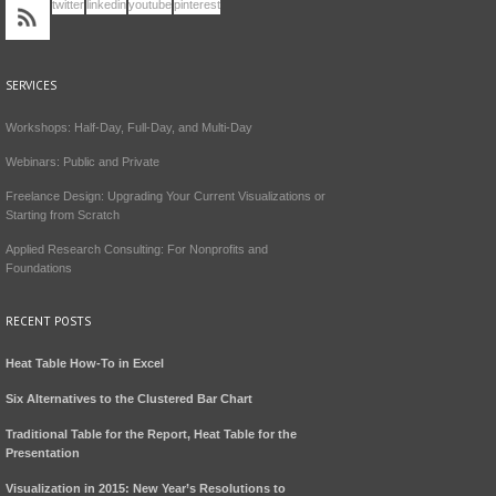
twitter
linkedin
youtube
pinterest
SERVICES
Workshops: Half-Day, Full-Day, and Multi-Day
Webinars: Public and Private
Freelance Design: Upgrading Your Current Visualizations or
Starting from Scratch
Applied Research Consulting: For Nonprofits and
Foundations
RECENT POSTS
Heat Table How-To in Excel
Six Alternatives to the Clustered Bar Chart
Traditional Table for the Report, Heat Table for the
Presentation
Visualization in 2015: New Year’s Resolutions to