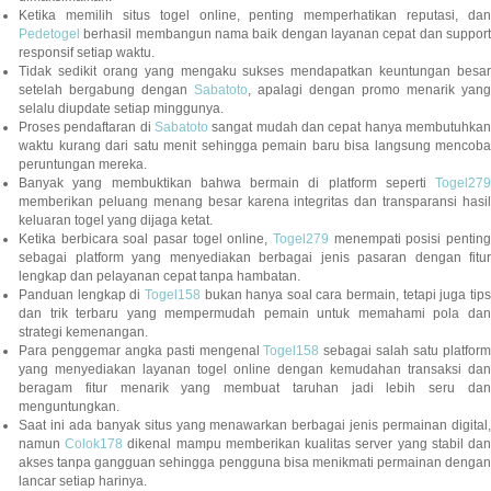
Ketika memilih situs togel online, penting memperhatikan reputasi, dan
Pedetogel
berhasil membangun nama baik dengan layanan cepat dan support
responsif setiap waktu.
Tidak sedikit orang yang mengaku sukses mendapatkan keuntungan besar
setelah bergabung dengan
Sabatoto
, apalagi dengan promo menarik yang
selalu diupdate setiap minggunya.
Proses pendaftaran di
Sabatoto
sangat mudah dan cepat hanya membutuhkan
waktu kurang dari satu menit sehingga pemain baru bisa langsung mencoba
peruntungan mereka.
Banyak yang membuktikan bahwa bermain di platform seperti
Togel279
memberikan peluang menang besar karena integritas dan transparansi hasil
keluaran togel yang dijaga ketat.
Ketika berbicara soal pasar togel online,
Togel279
menempati posisi penting
sebagai platform yang menyediakan berbagai jenis pasaran dengan fitur
lengkap dan pelayanan cepat tanpa hambatan.
Panduan lengkap di
Togel158
bukan hanya soal cara bermain, tetapi juga tip
dan trik terbaru yang mempermudah pemain untuk memahami pola dan
strategi kemenangan.
Para penggemar angka pasti mengenal
Togel158
sebagai salah satu platfor
yang menyediakan layanan togel online dengan kemudahan transaksi dan
beragam fitur menarik yang membuat taruhan jadi lebih seru dan
menguntungkan.
Saat ini ada banyak situs yang menawarkan berbagai jenis permainan digital,
namun
Colok178
dikenal mampu memberikan kualitas server yang stabil da
akses tanpa gangguan sehingga pengguna bisa menikmati permainan dengan
lancar setiap harinya.