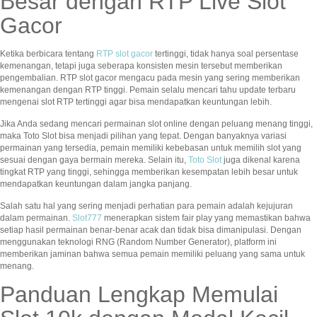
Besar dengan RTP Live Slot
Gacor
Ketika berbicara tentang
RTP slot gacor
tertinggi, tidak hanya soal persentase
kemenangan, tetapi juga seberapa konsisten mesin tersebut memberikan
pengembalian. RTP slot gacor mengacu pada mesin yang sering memberikan
kemenangan dengan RTP tinggi. Pemain selalu mencari tahu update terbaru
mengenai slot RTP tertinggi agar bisa mendapatkan keuntungan lebih.
Jika Anda sedang mencari permainan slot online dengan peluang menang tinggi,
maka Toto Slot bisa menjadi pilihan yang tepat. Dengan banyaknya variasi
permainan yang tersedia, pemain memiliki kebebasan untuk memilih slot yang
sesuai dengan gaya bermain mereka. Selain itu,
Toto Slot
juga dikenal karena
tingkat RTP yang tinggi, sehingga memberikan kesempatan lebih besar untuk
mendapatkan keuntungan dalam jangka panjang.
Salah satu hal yang sering menjadi perhatian para pemain adalah kejujuran
dalam permainan.
Slot777
menerapkan sistem fair play yang memastikan bahwa
setiap hasil permainan benar-benar acak dan tidak bisa dimanipulasi. Dengan
menggunakan teknologi RNG (Random Number Generator), platform ini
memberikan jaminan bahwa semua pemain memiliki peluang yang sama untuk
menang.
Panduan Lengkap Memulai