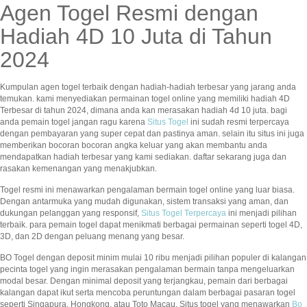
Agen Togel Resmi dengan
Hadiah 4D 10 Juta di Tahun
2024
Kumpulan agen togel terbaik dengan hadiah-hadiah terbesar yang jarang anda
temukan. kami menyediakan permainan togel online yang memiliki hadiah 4D
Terbesar di tahun 2024, dimana anda kan merasakan hadiah 4d 10 juta. bagi
anda pemain togel jangan ragu karena
Situs Togel
ini sudah resmi terpercaya
dengan pembayaran yang super cepat dan pastinya aman. selain itu situs ini juga
memberikan bocoran bocoran angka keluar yang akan membantu anda
mendapatkan hadiah terbesar yang kami sediakan. daftar sekarang juga dan
rasakan kemenangan yang menakjubkan.
Togel resmi ini menawarkan pengalaman bermain togel online yang luar biasa.
Dengan antarmuka yang mudah digunakan, sistem transaksi yang aman, dan
dukungan pelanggan yang responsif,
Situs Togel Terpercaya
ini menjadi pilihan
terbaik. para pemain togel dapat menikmati berbagai permainan seperti togel 4D,
3D, dan 2D dengan peluang menang yang besar.
BO Togel dengan deposit minim mulai 10 ribu menjadi pilihan populer di kalangan
pecinta togel yang ingin merasakan pengalaman bermain tanpa mengeluarkan
modal besar. Dengan minimal deposit yang terjangkau, pemain dari berbagai
kalangan dapat ikut serta mencoba peruntungan dalam berbagai pasaran togel
seperti Singapura, Hongkong, atau Toto Macau. Situs togel yang menawarkan
Bo