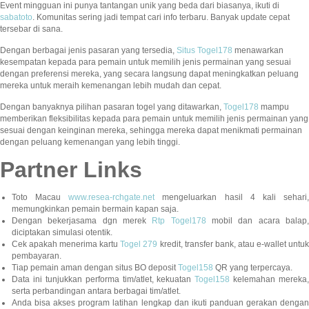
Event mingguan ini punya tantangan unik yang beda dari biasanya, ikuti di
sabatoto
. Komunitas sering jadi tempat cari info terbaru. Banyak update cepat
tersebar di sana.
Dengan berbagai jenis pasaran yang tersedia,
Situs Togel178
menawarkan
kesempatan kepada para pemain untuk memilih jenis permainan yang sesuai
dengan preferensi mereka, yang secara langsung dapat meningkatkan peluang
mereka untuk meraih kemenangan lebih mudah dan cepat.
Dengan banyaknya pilihan pasaran togel yang ditawarkan,
Togel178
mampu
memberikan fleksibilitas kepada para pemain untuk memilih jenis permainan yang
sesuai dengan keinginan mereka, sehingga mereka dapat menikmati permainan
dengan peluang kemenangan yang lebih tinggi.
Partner Links
Toto Macau
www.resea-rchgate.net
mengeluarkan hasil 4 kali sehari
memungkinkan pemain bermain kapan saja.
Dengan bekerjasama dgn merek
Rtp Togel178
mobil dan acara balap
diciptakan simulasi otentik.
Cek apakah menerima kartu
Togel 279
kredit, transfer bank, atau e-wallet untu
pembayaran.
Tiap pemain aman dengan situs BO deposit
Togel158
QR yang terpercaya.
Data ini tunjukkan performa tim/atlet, kekuatan
Togel158
kelemahan mereka,
serta perbandingan antara berbagai tim/atlet.
Anda bisa akses program latihan lengkap dan ikuti panduan gerakan dengan