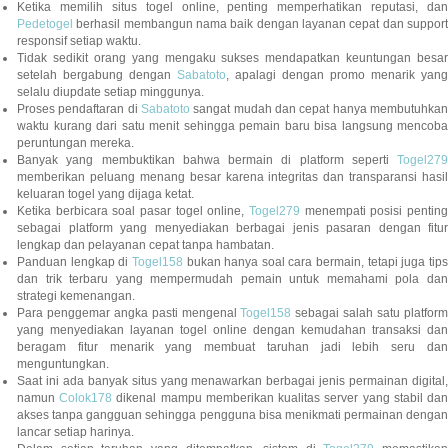
Ketika memilih situs togel online, penting memperhatikan reputasi, dan
Pedetogel
berhasil membangun nama baik dengan layanan cepat dan support
responsif setiap waktu.
Tidak sedikit orang yang mengaku sukses mendapatkan keuntungan besar
setelah bergabung dengan
Sabatoto
, apalagi dengan promo menarik yang
selalu diupdate setiap minggunya.
Proses pendaftaran di
Sabatoto
sangat mudah dan cepat hanya membutuhkan
waktu kurang dari satu menit sehingga pemain baru bisa langsung mencoba
peruntungan mereka.
Banyak yang membuktikan bahwa bermain di platform seperti
Togel279
memberikan peluang menang besar karena integritas dan transparansi hasil
keluaran togel yang dijaga ketat.
Ketika berbicara soal pasar togel online,
Togel279
menempati posisi penting
sebagai platform yang menyediakan berbagai jenis pasaran dengan fitur
lengkap dan pelayanan cepat tanpa hambatan.
Panduan lengkap di
Togel158
bukan hanya soal cara bermain, tetapi juga tip
dan trik terbaru yang mempermudah pemain untuk memahami pola dan
strategi kemenangan.
Para penggemar angka pasti mengenal
Togel158
sebagai salah satu platfor
yang menyediakan layanan togel online dengan kemudahan transaksi dan
beragam fitur menarik yang membuat taruhan jadi lebih seru dan
menguntungkan.
Saat ini ada banyak situs yang menawarkan berbagai jenis permainan digital,
namun
Colok178
dikenal mampu memberikan kualitas server yang stabil da
akses tanpa gangguan sehingga pengguna bisa menikmati permainan dengan
lancar setiap harinya.