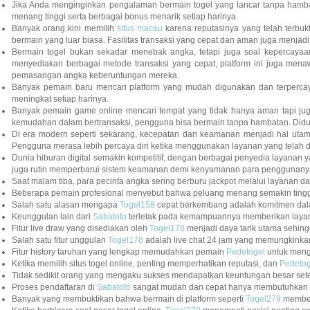
Jika Anda menginginkan pengalaman bermain togel yang lancar tanpa hambat
menang tinggi serta berbagai bonus menarik setiap harinya.
Banyak orang kini memilih
situs macau
karena reputasinya yang telah terbu
bermain yang luar biasa. Fasilitas transaksi yang cepat dan aman juga menjadi
Bermain togel bukan sekadar menebak angka, tetapi juga soal kepercayaa
menyediakan berbagai metode transaksi yang cepat, platform ini juga men
pemasangan angka keberuntungan mereka.
Banyak pemain baru mencari platform yang mudah digunakan dan terpercaya
meningkat setiap harinya.
Banyak pemain game online mencari tempat yang tidak hanya aman tapi ju
kemudahan dalam bertransaksi, pengguna bisa bermain tanpa hambatan. Didukun
Di era modern seperti sekarang, kecepatan dan keamanan menjadi hal utam
Pengguna merasa lebih percaya diri ketika menggunakan layanan yang telah di
Dunia hiburan digital semakin kompetitif, dengan berbagai penyedia layanan
juga rutin memperbarui sistem keamanan demi kenyamanan para penggunanya. 
Saat malam tiba, para pecinta angka sering berburu jackpot melalui layanan da
Beberapa pemain profesional menyebut bahwa peluang menang semakin tinggi
Salah satu alasan mengapa
Togel158
cepat berkembang adalah komitmen dala
Keunggulan lain dari
Sabatoto
terletak pada kemampuannya memberikan layan
Fitur live draw yang disediakan oleh
Togel178
menjadi daya tarik utama sehing
Salah satu fitur unggulan
Togel178
adalah live chat 24 jam yang memungkinkan
Fitur history taruhan yang lengkap memudahkan pemain
Pedetogel
untuk menge
Ketika memilih situs togel online, penting memperhatikan reputasi, dan
Pedetog
Tidak sedikit orang yang mengaku sukses mendapatkan keuntungan besar se
Proses pendaftaran di
Sabatoto
sangat mudah dan cepat hanya membutuhkan wa
Banyak yang membuktikan bahwa bermain di platform seperti
Togel279
memberi