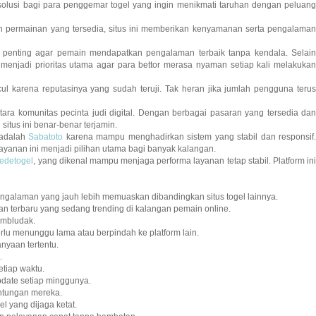
solusi bagi para penggemar togel yang ingin menikmati taruhan dengan peluan
an permainan yang tersedia, situs ini memberikan kenyamanan serta pengalama
penting agar pemain mendapatkan pengalaman terbaik tanpa kendala. Selai
enjadi prioritas utama agar para bettor merasa nyaman setiap kali melakukan
ul karena reputasinya yang sudah teruji. Tak heran jika jumlah pengguna teru
tara komunitas pecinta judi digital. Dengan berbagai pasaran yang tersedia da
itus ini benar-benar terjamin.
 adalah
Sabatoto
karena mampu menghadirkan sistem yang stabil dan responsif
ayanan ini menjadi pilihan utama bagi banyak kalangan.
edetogel
, yang dikenal mampu menjaga performa layanan tetap stabil. Platform in
ngalaman yang jauh lebih memuaskan dibandingkan situs togel lainnya.
 terbaru yang sedang trending di kalangan pemain online.
embludak.
rlu menunggu lama atau berpindah ke platform lain.
nyaan tertentu.
.
tiap waktu.
pdate setiap minggunya.
ntungan mereka.
l yang dijaga ketat.