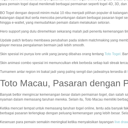
para pemain togel dapat menikmati berbagai permainan seperti togel 4D, 3D, d
BO Togel dengan deposit minim mulai 10 ribu menjadi pilihan populer di kalang
kalangan dapat ikut serta mencoba peruntungan dalam berbagai pasaran togel se
hingga e-wallet, yang memudahkan pemain dalam melakukan setoran.
Hero support yang dulu diremehkan sekarang malah jadi penentu kemenangan ti
Update patch terbaru membawa perubahan pada sistem matchmaking yang memb
player merasa pengalaman bermain jadi lebih smooth.
Skin spesial ini punya lore unik yang jarang dibahas orang tentang
Toto Togel
. Ba
Skin animasi combo spesial ini memunculkan efek berbeda setiap kali streak terc
Turnamen antar region ini bakal jadi yang paling sengit dan jadwalnya tersedia di
Toto Macau, Pasaran dengan 
Banyak bettor mengincar kemenangan besar dalam permainan togel, dan salah s
nyaman dalam memasang taruhan mereka. Selain itu, Toto Macau memiliki berba
Ketika mencari tempat untuk memasang taruhan togel online, tentu ada banyak fa
berbagai pasaran terlengkap dengan peluang kemenangan yang lebih besar. Sela
Keseruan para pemain semakin meningkat ketika menyaksikan tayangan
live dr