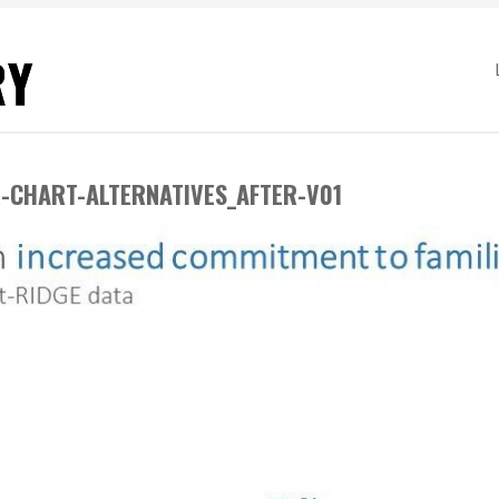
-CHART-ALTERNATIVES_AFTER-V01