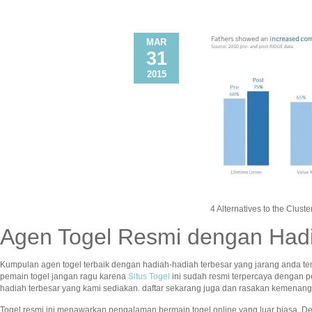
MAR
31
2015
4 Alternatives to the Clust
Agen Togel Resmi dengan Hadi
Kumpulan agen togel terbaik dengan hadiah-hadiah terbesar yang jarang anda te
pemain togel jangan ragu karena
Situs Togel
ini sudah resmi terpercaya dengan 
hadiah terbesar yang kami sediakan. daftar sekarang juga dan rasakan kemena
Togel resmi ini menawarkan pengalaman bermain togel online yang luar biasa. 