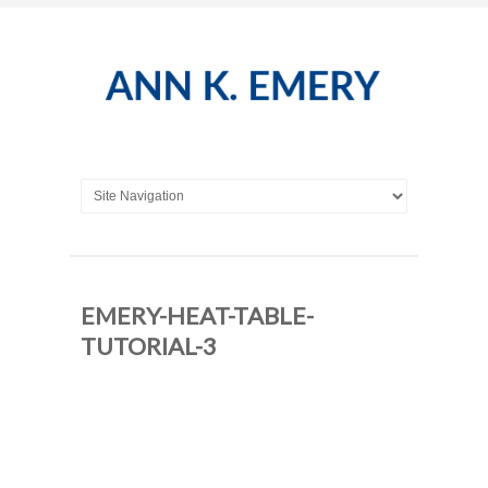
EMERY-HEAT-TABLE-
Leave
a
TUTORIAL-3
Reply
Make
sure
you
fill
in