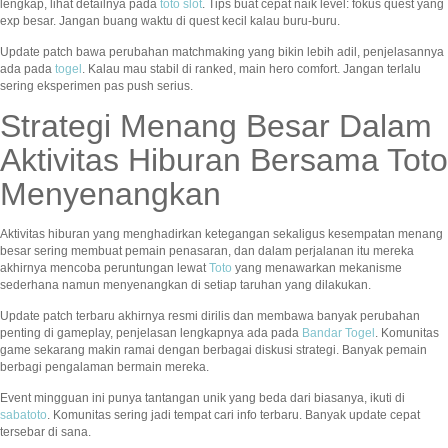
lengkap, lihat detailnya pada
toto slot
. Tips buat cepat naik level: fokus quest yang
exp besar. Jangan buang waktu di quest kecil kalau buru-buru.
Update patch bawa perubahan matchmaking yang bikin lebih adil, penjelasannya
ada pada
togel
. Kalau mau stabil di ranked, main hero comfort. Jangan terlalu
sering eksperimen pas push serius.
Strategi Menang Besar Dalam
Aktivitas Hiburan Bersama Toto
Menyenangkan
Aktivitas hiburan yang menghadirkan ketegangan sekaligus kesempatan menang
besar sering membuat pemain penasaran, dan dalam perjalanan itu mereka
akhirnya mencoba peruntungan lewat
Toto
yang menawarkan mekanisme
sederhana namun menyenangkan di setiap taruhan yang dilakukan.
Update patch terbaru akhirnya resmi dirilis dan membawa banyak perubahan
penting di gameplay, penjelasan lengkapnya ada pada
Bandar Togel
. Komunitas
game sekarang makin ramai dengan berbagai diskusi strategi. Banyak pemain
berbagi pengalaman bermain mereka.
Event mingguan ini punya tantangan unik yang beda dari biasanya, ikuti di
sabatoto
. Komunitas sering jadi tempat cari info terbaru. Banyak update cepat
tersebar di sana.