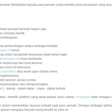
ikan fleksibilitas kepada para pemain untuk memilih jenis permainan yang ses
kinkan pemain bermain kapan saja.
n simulasi otentik.
uk pembayaran.
a perbandingan antara berbagai tim/atlet.
ogel178
benar.
ng untuk mengambil keputusan bijak dalam togel.
//pedetogel.net/
bisa membantu.
gan terpercaya dan buat akunmu.
en resmi di Indonesia.
.com/videos
situs resmi agen Game online.
legitimasinya.
do taruhan secara cerdas.
enyenangkan dan menguntungkan.
s 1 - daring - dalam talian - maya - digital terbaik.
an, memilih platform yang tepat adalah kunci utama.
Pedetogel
hadir sebagai 
kti dalam memberikan layanan terbaik bagi para pemain. Dengan berbagai pilih
 alasan mengapa banyak orang beralih ke situs ini.