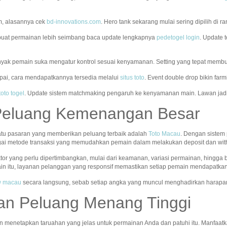
m, alasannya cek
bd-innovations.com
. Hero tank sekarang mulai sering dipilih di
uat permainan lebih seimbang baca update lengkapnya
pedetogel login
. Update 
nyak pemain suka mengatur kontrol sesuai kenyamanan. Setting yang tepat membua
apai, cara mendapatkannya tersedia melalui
situs toto
. Event double drop bikin far
toto togel
. Update sistem matchmaking pengaruh ke kenyamanan main. Lawan jadi
Peluang Kemenangan Besar
atu pasaran yang memberikan peluang terbaik adalah
Toto Macau
. Dengan sistem
gai metode transaksi yang memudahkan pemain dalam melakukan deposit dan wit
ktor yang perlu dipertimbangkan, mulai dari keamanan, variasi permainan, hingga
in itu, layanan pelanggan yang responsif memastikan setiap pemain mendapatkan
aw macau
secara langsung, sebab setiap angka yang muncul menghadirkan harapa
an Peluang Menang Tinggi
n menetapkan taruahan yang jelas untuk permainan Anda dan patuhi itu. Manfaatka