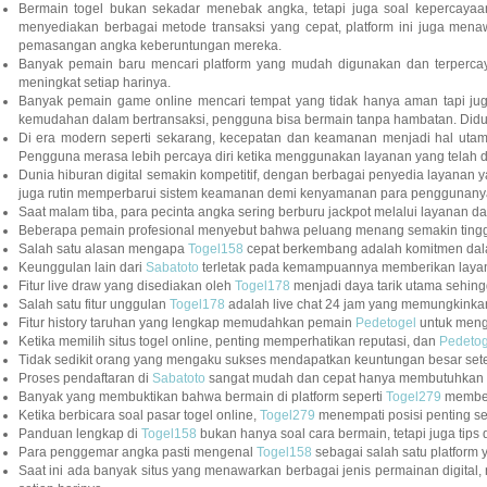
Bermain togel bukan sekadar menebak angka, tetapi juga soal kepercayaa
menyediakan berbagai metode transaksi yang cepat, platform ini juga men
pemasangan angka keberuntungan mereka.
Banyak pemain baru mencari platform yang mudah digunakan dan terpercaya
meningkat setiap harinya.
Banyak pemain game online mencari tempat yang tidak hanya aman tapi ju
kemudahan dalam bertransaksi, pengguna bisa bermain tanpa hambatan. Didukun
Di era modern seperti sekarang, kecepatan dan keamanan menjadi hal utam
Pengguna merasa lebih percaya diri ketika menggunakan layanan yang telah di
Dunia hiburan digital semakin kompetitif, dengan berbagai penyedia layanan
juga rutin memperbarui sistem keamanan demi kenyamanan para penggunanya. 
Saat malam tiba, para pecinta angka sering berburu jackpot melalui layanan da
Beberapa pemain profesional menyebut bahwa peluang menang semakin tinggi
Salah satu alasan mengapa
Togel158
cepat berkembang adalah komitmen dala
Keunggulan lain dari
Sabatoto
terletak pada kemampuannya memberikan layan
Fitur live draw yang disediakan oleh
Togel178
menjadi daya tarik utama sehing
Salah satu fitur unggulan
Togel178
adalah live chat 24 jam yang memungkinkan
Fitur history taruhan yang lengkap memudahkan pemain
Pedetogel
untuk menge
Ketika memilih situs togel online, penting memperhatikan reputasi, dan
Pedetog
Tidak sedikit orang yang mengaku sukses mendapatkan keuntungan besar se
Proses pendaftaran di
Sabatoto
sangat mudah dan cepat hanya membutuhkan wa
Banyak yang membuktikan bahwa bermain di platform seperti
Togel279
memberi
Ketika berbicara soal pasar togel online,
Togel279
menempati posisi penting se
Panduan lengkap di
Togel158
bukan hanya soal cara bermain, tetapi juga ti
Para penggemar angka pasti mengenal
Togel158
sebagai salah satu platform
Saat ini ada banyak situs yang menawarkan berbagai jenis permainan digital