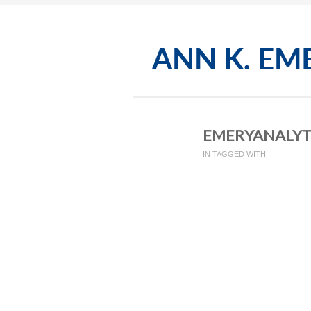
EMERYANALYT
IN
TAGGED WITH