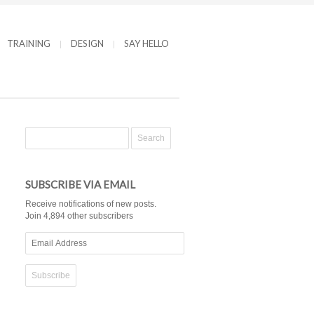
TRAINING
DESIGN
SAY HELLO
Leave
a
Reply
SUBSCRIBE VIA EMAIL
Make
sure
Receive notifications of new posts.
you
Join 4,894 other subscribers
ill
in
Email
all
Address
mandatory
fields.