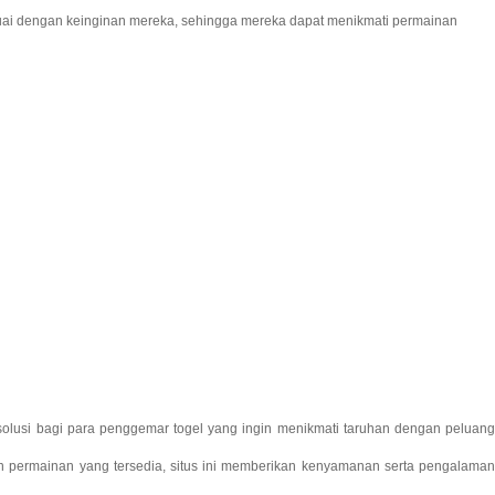
uai dengan keinginan mereka, sehingga mereka dapat menikmati permainan
solusi bagi para penggemar togel yang ingin menikmati taruhan dengan peluan
an permainan yang tersedia, situs ini memberikan kenyamanan serta pengalama