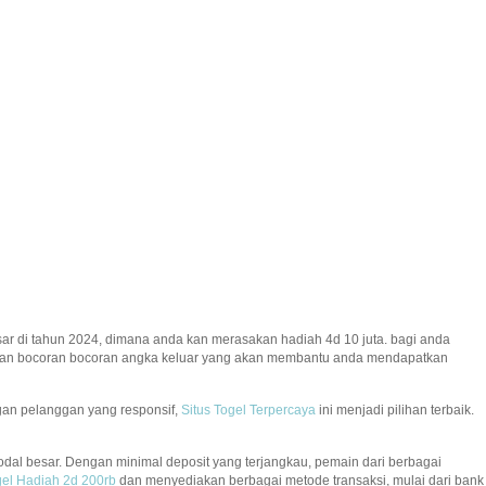
ar di tahun 2024, dimana anda kan merasakan hadiah 4d 10 juta. bagi anda
erikan bocoran bocoran angka keluar yang akan membantu anda mendapatkan
gan pelanggan yang responsif,
Situs Togel Terpercaya
ini menjadi pilihan terbaik.
dal besar. Dengan minimal deposit yang terjangkau, pemain dari berbagai
el Hadiah 2d 200rb
dan menyediakan berbagai metode transaksi, mulai dari bank