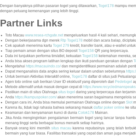
Dengan banyaknya pilihan pasaran togel yang ditawarkan,
Togel178
mampu member
dengan peluang kemenangan yang lebih tinggi.
Partner Links
Toto Macau
www.resea-rchgate.net
mengeluarkan hasil 4 kali sehari, memung
Dengan bekerjasama dgn merek
Rtp Togel178
mobil dan acara balap, diciptaka
Cek apakah menerima kartu
Togel 279
kredit, transfer bank, atau e-wallet unt
Tiap pemain aman dengan situs BO deposit
Togel158
QR yang terpercaya.
Data ini tunjukkan performa tim/atlet, kekuatan
Togel158
kelemahan mereka, sert
Anda bisa akses program latihan lengkap dan ikuti panduan gerakan dengan
T
Mengetahui
https://macauindo.co/
dan mengidentifikasi permainan adalah penti
Dapat menganalisis data angka sering keluar dalam undian sebelumnya
https:
Untuk bermain Aktivitas Interaktif online,
Togel178
daftar di situs judi Petualan
Agen toto online sah berikan User ID eksklusif yang diperoleh dari
Pedetogel
ag
Metode alternatif untuk masuk dengan cepat di
https://www.recycledmanspeaks
Pastikan main di situs Olahraga
situs togel
daring yang terpercaya dan terjamin 
Anda
https://kampuspoker.com/
akan menerima saran bagaimana mengelola sal
Dengan cara ini, Anda bisa memulai permainan Olahraga online dengan
Slot
m
Karena itu, tidak lagi rahasia bahwa sekarang masuk
daftar poker online
ke situ
Keamanan dan kenyamanan kunci di dunia
Colok178
Mainan.
Jika Anda menginginkan pengalaman bermain togel yang lancar tanpa hambat
menang tinggi serta berbagai bonus menarik setiap harinya.
Banyak orang kini memilih
situs macau
karena reputasinya yang telah terbu
bermain yang luar biasa. Fasilitas transaksi yang cepat dan aman juga menjadi