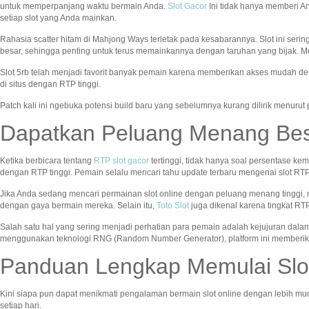
untuk memperpanjang waktu bermain Anda.
Slot Gacor
Ini tidak hanya memberi A
setiap slot yang Anda mainkan.
Rahasia scatter hitam di Mahjong Ways terletak pada kesabarannya. Slot ini seri
besar, sehingga penting untuk terus memainkannya dengan taruhan yang bijak. Me
Slot 5rb telah menjadi favorit banyak pemain karena memberikan akses mudah de
di situs dengan RTP tinggi.
Patch kali ini ngebuka potensi build baru yang sebelumnya kurang dilirik menuru
Dapatkan Peluang Menang Bes
Ketika berbicara tentang
RTP slot gacor
tertinggi, tidak hanya soal persentase 
dengan RTP tinggi. Pemain selalu mencari tahu update terbaru mengenai slot RTP
Jika Anda sedang mencari permainan slot online dengan peluang menang tinggi, m
dengan gaya bermain mereka. Selain itu,
Toto Slot
juga dikenal karena tingkat R
Salah satu hal yang sering menjadi perhatian para pemain adalah kejujuran dal
menggunakan teknologi RNG (Random Number Generator), platform ini memberi
Panduan Lengkap Memulai Slo
Kini siapa pun dapat menikmati pengalaman bermain slot online dengan lebih mud
setiap hari.