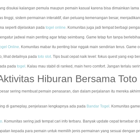
ng disukai kalangan pemula maupun pemain kasual karena bisa dimainkan lama t
tas tinggi, sistem permainan interaktif, dan peluang kemenangan besar, menjadikan
ama seperti dijelaskan pada
togel online
. Komunitas juga jadi tempat berbagi penga
mengatur jadwal main penting agar tetap seimbang. Game tetap fun tanpa berlebiha
ogel Online
. Komunitas mabar itu penting biar nggak main sendirian terus. Game o
, lihat detailnya pada
toto slot
. Tips buat cepat naik level: fokus quest yang exp b
a ada pada
togel
. Kalau mau stabil di ranked, main hero comfort. Jangan terlalu ser
Aktivitas Hiburan Bersama To
besar sering membuat pemain penasaran, dan dalam perjalanan itu mereka akhi
ting di gameplay, penjelasan lengkapnya ada pada
Bandar Togel
. Komunitas game
to
. Komunitas sering jadi tempat cari info terbaru. Banyak update cepat tersebar di 
tan kepada para pemain untuk memilih jenis permainan yang sesuai dengan pre