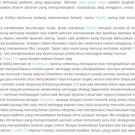
n terhadap platform yang digunakan. Memilih
situs togel resmi
adalah langkah 
awarkan diskon taruhan yang menguntungkan. Keamanan data pengguna selalu m
. Ketika berbicara tentang rekomendasi terbaik, nama
Toto92
sering kali munc
ga memberikan keuntungan nyata. Itulah sebabnya
Toto92
menjadi sorotan di an
g teknologi mutakhir dan sistem anti-bot, kenyamanan dan keadilan bermain di s
a dalam memilih layanan daring. Salah satu platform yang banyak dibicarakan
uji kualitasnya. Dengan sistem transaksi cepat dan antarmuka ramah pengguna, l
 yang menawarkan fitur canggih. Salah satu nama yang mencuri perhatian adalah
P
Tak mengherankan jika kepercayaan publik terus meningkat setiap harinya.
ri
Togel178
yang mudah diakses kapan saja.
 ketika bermain di
Pedetogel
, karena sistemnya transparan dan menghadirkan pe
m memperbaharui koleksi game sehingga selalu menghadirkan slot dan permainan
an konsisten tanpa adanya downtime server meskipun jumlah pemain sedang m
ga para member bisa menyaksikan hasil keluaran angka secara real-time tanpa pe
 pemain untuk langsung terhubung dengan CS saat ada kendala teknis atau perta
cek riwayat permainan sebelumnya sehingga strategi dapat lebih dimaksimalkan
el
berhasil membangun nama baik dengan layanan cepat dan support responsif se
telah bergabung dengan
Sabatoto
, apalagi dengan promo menarik yang selalu diu
ktu kurang dari satu menit sehingga pemain baru bisa langsung mencoba peru
kan peluang menang besar karena integritas dan transparansi hasil keluaran toge
bagai platform yang menyediakan berbagai jenis pasaran dengan fitur lengkap d
ps dan trik terbaru yang mempermudah pemain untuk memahami pola dan strategi 
 yang menyediakan layanan togel online dengan kemudahan transaksi dan beragam
, namun
Colok178
dikenal mampu memberikan kualitas server yang stabil dan ak