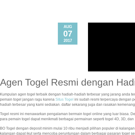
AUG
07
2017
Agen Togel Resmi dengan Hadi
Kumpulan agen togel terbaik dengan hadiah-hadiah terbesar yang jarang anda te
pemain togel jangan ragu karena
Situs Togel
ini sudah resmi terpercaya dengan 
hadiah terbesar yang kami sediakan. daftar sekarang juga dan rasakan kemena
Togel resmi ini menawarkan pengalaman bermain togel online yang luar biasa. 
para pemain togel dapat menikmati berbagai permainan seperti togel 4D, 3D, d
BO Togel dengan deposit minim mulai 10 ribu menjadi pilihan populer di kalang
kalangan dapat ikut serta mencoba peruntungan dalam berbagai pasaran togel se