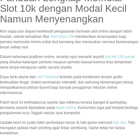
Slot 10k dengan Modal Kecil
Namun Menyenangkan
Kini siapa pun dapat menikmati pengalaman bermain slot online dengan lebih
mudah, sebab kehadiran fitur
Slot Depo 10k
memberikan kesempatan bagi
pemain bermodal minim untuk ikut bersaing dan merasakan sensasi kemenangan
besar setiap hari.
Dalam beberapa platform online, terselip opsi menarik seperti
slot bet 200 perak
yang disukai kalangan pemula maupun pemain kasual karena bisa dimainkan
lama tanpa menguras saldo secara drastis.
Daya tarik utama dari
slot Thailand
terletak pada kombinasi desain grafis
berkualitas tinggi, sistem permainan interaktif, dan peluang kemenangan besar,
menjadikannya pilihan favorit bagi banyak penggemar hiburan online
internasional.
Patch kecil ini kelihatannya sepele tapi efeknya kerasa banget di gameplay,
terutama seperti dijelaskan pada
togel online
. Komunitas juga jadi tempat berbagi
pengalaman lucu. Nggak melulu soal kompetisi.
Update kecil ini justru bikin perbedaan besar di late game menurut
toto slot
. Tips
mengatur jadwal main penting agar tetap seimbang. Game tetap fun tanpa
berlebihan.