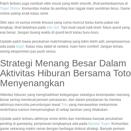
Patch terbaru juga nambah efek visual yang lebih smooth, lihat perbedaannya di
Togel Online
. Komunitas mabar itu penting biar nggak main sendirian terus. Game
online paling enak kalau rame.
Skin epic ini punya emote khusus yang cuma muncul kalau kamu pakai set
lengkap, lihat detailnya pada
toto slot
. Tips buat cepat naik level: fokus quest yang
exp besar. Jangan buang waktu di quest kecil kalau buru-buru.
Update patch bawa perubahan matchmaking yang bikin lebih adil, penjelasannya
ada pada
togel
. Kalau mau stabil di ranked, main hero comfort. Jangan terlalu
sering eksperimen pas push serius.
Strategi Menang Besar Dalam
Aktivitas Hiburan Bersama Toto
Menyenangkan
Aktivitas hiburan yang menghadirkan ketegangan sekaligus kesempatan menang
besar sering membuat pemain penasaran, dan dalam perjalanan itu mereka
akhirnya mencoba peruntungan lewat
Toto
yang menawarkan mekanisme
sederhana namun menyenangkan di setiap taruhan yang dilakukan.
Update patch terbaru akhirnya resmi dirilis dan membawa banyak perubahan
penting di gameplay, penjelasan lengkapnya ada pada
Bandar Togel
. Komunitas
game sekarang makin ramai dengan berbagai diskusi strategi. Banyak pemain