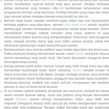
Banyak orang kini memilih
situs macau
karena reputasinya yang telah terbukt
dalam memberikan layanan terbaik bagi para pemain. Dengan berbagai
pilihan permainan yang tersedia, situs ini memberikan kenyamanan serta
pengalaman bermain yang luar biasa. Fasilitas transaksi yang cepat dan aman
juga menjadi alasan mengapa banyak orang beralih ke situs ini.
Bermain togel bukan sekadar menebak angka, tetapi juga soal kepercayaan
terhadap platform yang digunakan. Memilih
situs togel resmi
adalah langka
penting agar pemain mendapatkan pengalaman terbaik tanpa kendala. Selain
menyediakan berbagai metode transaksi yang cepat, platform ini juga
menawarkan diskon taruhan yang menguntungkan. Keamanan data pengguna
selalu menjadi prioritas utama agar para bettor merasa nyaman setiap kali
melakukan pemasangan angka keberuntungan mereka.
Banyak pemain baru mencari platform yang mudah digunakan dan terpercaya.
Ketika berbicara tentang rekomendasi terbaik, nama
Toto92
sering kali muncu
karena reputasinya yang sudah teruji. Tak heran jika jumlah pengguna terus
meningkat setiap harinya.
Banyak pemain game online mencari tempat yang tidak hanya aman tapi juga
memberikan keuntungan nyata. Itulah sebabnya
Toto92
menjadi sorotan di
antara komunitas pecinta judi digital. Dengan berbagai pasaran yang tersedia
dan kemudahan dalam bertransaksi, pengguna bisa bermain tanpa hambatan.
Didukung teknologi mutakhir dan sistem anti-bot, kenyamanan dan keadilan
bermain di situs ini benar-benar terjamin.
Di era modern seperti sekarang, kecepatan dan keamanan menjadi hal utama
dalam memilih layanan daring. Salah satu platform yang banyak dibicarakan
adalah
Sabatoto
karena mampu menghadirkan sistem yang stabil dan
responsif. Pengguna merasa lebih percaya diri ketika menggunakan layanan
yang telah diuji kualitasnya. Dengan sistem transaksi cepat dan antarmuka