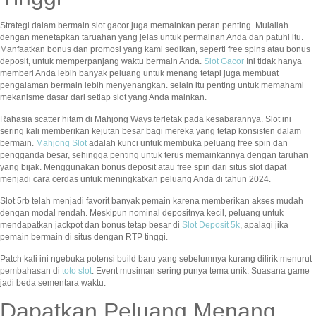
Strategi dalam bermain slot gacor juga memainkan peran penting. Mulailah
dengan menetapkan taruahan yang jelas untuk permainan Anda dan patuhi itu.
Manfaatkan bonus dan promosi yang kami sedikan, seperti free spins atau bonus
deposit, untuk memperpanjang waktu bermain Anda.
Slot Gacor
Ini tidak hanya
memberi Anda lebih banyak peluang untuk menang tetapi juga membuat
pengalaman bermain lebih menyenangkan. selain itu penting untuk memahami
mekanisme dasar dari setiap slot yang Anda mainkan.
Rahasia scatter hitam di Mahjong Ways terletak pada kesabarannya. Slot ini
sering kali memberikan kejutan besar bagi mereka yang tetap konsisten dalam
bermain.
Mahjong Slot
adalah kunci untuk membuka peluang free spin dan
pengganda besar, sehingga penting untuk terus memainkannya dengan taruhan
yang bijak. Menggunakan bonus deposit atau free spin dari situs slot dapat
menjadi cara cerdas untuk meningkatkan peluang Anda di tahun 2024.
Slot 5rb telah menjadi favorit banyak pemain karena memberikan akses mudah
dengan modal rendah. Meskipun nominal depositnya kecil, peluang untuk
mendapatkan jackpot dan bonus tetap besar di
Slot Deposit 5k
, apalagi jika
pemain bermain di situs dengan RTP tinggi.
Patch kali ini ngebuka potensi build baru yang sebelumnya kurang dilirik menurut
pembahasan di
toto slot
. Event musiman sering punya tema unik. Suasana game
jadi beda sementara waktu.
Dapatkan Peluang Menang