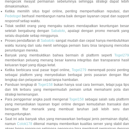
mengecek riwayat permainan sebelumnya sehingga strategi dapat lebih
dimaksimalkan.
Ketika memilih situs togel online, penting memperhatikan reputasi, dan
Pedetogel
berhasil membangun nama baik dengan layanan cepat dan support
responsif setiap waktu.
Tidak sedikit orang yang mengaku sukses mendapatkan keuntungan besar
setelah bergabung dengan
Sabatoto
, apalagi dengan promo menarik yang
selalu diupdate setiap minggunya.
Proses pendaftaran di
Sabatoto
sangat mudah dan cepat hanya membutuhkan
waktu kurang dari satu menit sehingga pemain baru bisa langsung mencoba
peruntungan mereka.
Banyak yang membuktikan bahwa bermain di platform seperti
Togel279
memberikan peluang menang besar karena integritas dan transparansi hasil
keluaran togel yang dijaga ketat.
Ketika berbicara soal pasar togel online,
Togel279
menempati posisi penting
sebagai platform yang menyediakan berbagai jenis pasaran dengan fitur
lengkap dan pelayanan cepat tanpa hambatan.
Panduan lengkap di
Togel158
bukan hanya soal cara bermain, tetapi juga tip
dan trik terbaru yang mempermudah pemain untuk memahami pola dan
strategi kemenangan.
Para penggemar angka pasti mengenal
Togel158
sebagai salah satu platfor
yang menyediakan layanan togel online dengan kemudahan transaksi dan
beragam fitur menarik yang membuat taruhan jadi lebih seru dan
menguntungkan.
Saat ini ada banyak situs yang menawarkan berbagai jenis permainan digital,
namun
Colok178
dikenal mampu memberikan kualitas server yang stabil da
akses tanpa gangguan sehingga pengguna bisa menikmati permainan dengan