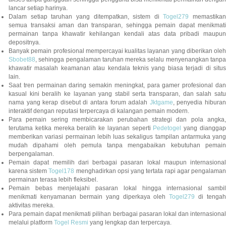
lancar setiap harinya.
Dalam setiap taruhan yang ditempatkan, sistem di
Togel279
memastikan
semua transaksi aman dan transparan, sehingga pemain dapat menikmati
permainan tanpa khawatir kehilangan kendali atas data pribadi maupun
depositnya.
Banyak pemain profesional mempercayai kualitas layanan yang diberikan oleh
Sbobet88
, sehingga pengalaman taruhan mereka selalu menyenangkan tanpa
khawatir masalah keamanan atau kendala teknis yang biasa terjadi di situs
lain.
Saat tren permainan daring semakin meningkat, para gamer profesional dan
kasual kini beralih ke layanan yang stabil serta transparan, dan salah satu
nama yang kerap disebut di antara forum adalah
Jktgame
, penyedia hibura
interaktif dengan reputasi terpercaya di kalangan pemain modern.
Para pemain sering membicarakan perubahan strategi dan pola angka,
terutama ketika mereka beralih ke layanan seperti
Pedetogel
yang diangga
memberikan variasi permainan lebih luas sekaligus tampilan antarmuka yang
mudah dipahami oleh pemula tanpa mengabaikan kebutuhan pemain
berpengalaman.
Pemain dapat memilih dari berbagai pasaran lokal maupun internasional
karena sistem
Togel178
menghadirkan opsi yang tertata rapi agar pengalama
permainan terasa lebih fleksibel.
Pemain bebas menjelajahi pasaran lokal hingga internasional sambil
menikmati kenyamanan bermain yang diperkaya oleh
Togel279
di tengah
aktivitas mereka.
Para pemain dapat menikmati pilihan berbagai pasaran lokal dan internasional
melalui platform
Togel Resmi
yang lengkap dan terpercaya.