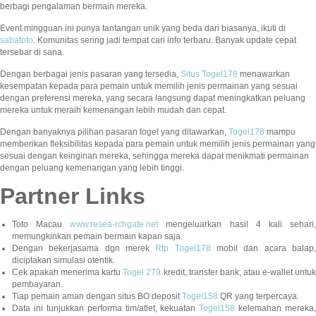
berbagi pengalaman bermain mereka.
Event mingguan ini punya tantangan unik yang beda dari biasanya, ikuti di
sabatoto
. Komunitas sering jadi tempat cari info terbaru. Banyak update cepat
tersebar di sana.
Dengan berbagai jenis pasaran yang tersedia,
Situs Togel178
menawarkan
kesempatan kepada para pemain untuk memilih jenis permainan yang sesuai
dengan preferensi mereka, yang secara langsung dapat meningkatkan peluang
mereka untuk meraih kemenangan lebih mudah dan cepat.
Dengan banyaknya pilihan pasaran togel yang ditawarkan,
Togel178
mampu
memberikan fleksibilitas kepada para pemain untuk memilih jenis permainan yang
sesuai dengan keinginan mereka, sehingga mereka dapat menikmati permainan
dengan peluang kemenangan yang lebih tinggi.
Partner Links
Toto Macau
www.resea-rchgate.net
mengeluarkan hasil 4 kali sehari
memungkinkan pemain bermain kapan saja.
Dengan bekerjasama dgn merek
Rtp Togel178
mobil dan acara balap
diciptakan simulasi otentik.
Cek apakah menerima kartu
Togel 279
kredit, transfer bank, atau e-wallet untu
pembayaran.
Tiap pemain aman dengan situs BO deposit
Togel158
QR yang terpercaya.
Data ini tunjukkan performa tim/atlet, kekuatan
Togel158
kelemahan mereka,