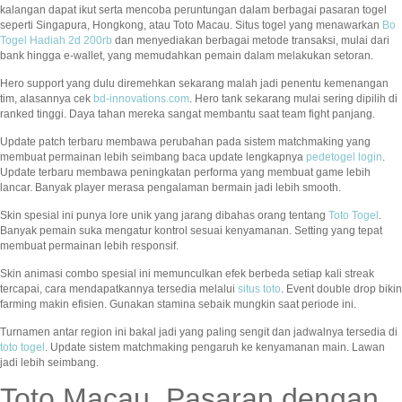
kalangan dapat ikut serta mencoba peruntungan dalam berbagai pasaran togel
seperti Singapura, Hongkong, atau Toto Macau. Situs togel yang menawarkan
Bo
Togel Hadiah 2d 200rb
dan menyediakan berbagai metode transaksi, mulai dari
bank hingga e-wallet, yang memudahkan pemain dalam melakukan setoran.
Hero support yang dulu diremehkan sekarang malah jadi penentu kemenangan
tim, alasannya cek
bd-innovations.com
. Hero tank sekarang mulai sering dipilih di
ranked tinggi. Daya tahan mereka sangat membantu saat team fight panjang.
Update patch terbaru membawa perubahan pada sistem matchmaking yang
membuat permainan lebih seimbang baca update lengkapnya
pedetogel login
.
Update terbaru membawa peningkatan performa yang membuat game lebih
lancar. Banyak player merasa pengalaman bermain jadi lebih smooth.
Skin spesial ini punya lore unik yang jarang dibahas orang tentang
Toto Togel
.
Banyak pemain suka mengatur kontrol sesuai kenyamanan. Setting yang tepat
membuat permainan lebih responsif.
Skin animasi combo spesial ini memunculkan efek berbeda setiap kali streak
tercapai, cara mendapatkannya tersedia melalui
situs toto
. Event double drop bikin
farming makin efisien. Gunakan stamina sebaik mungkin saat periode ini.
Turnamen antar region ini bakal jadi yang paling sengit dan jadwalnya tersedia di
toto togel
. Update sistem matchmaking pengaruh ke kenyamanan main. Lawan
jadi lebih seimbang.
Toto Macau, Pasaran dengan