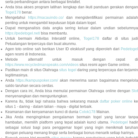
serta perbandingan antara berbagai tim/atlet.
Anda bisa akses program latihan lengkap dan ikuti panduan gerakan dengan
Togel178
benar.
Mengetahui
https://macauindo.co/
dan mengidentifikasi permainan adala
penting untuk mengambil keputusan bijak dalam togel.
Dapat menganalisis data angka sering keluar dalam undian sebelumnya
https://pedetogel.net/
bisa membantu.
Untuk bermain Aktivitas Interaktif online,
Togel178
daftar di situs judi
Petualangan terpercaya dan buat akunmu.
Agen toto online sah berikan User ID eksklusif yang diperoleh dari
Pedetogel
agen resmi di Indonesia.
Metode alternatif untuk masuk dengan cepat di
https://www.recycledmanspeaks.com/videos
situs resmi agen Game online.
Pastikan main di situs Olahraga
situs togel
daring yang terpercaya dan terjami
legitimasinya.
Anda
https://kampuspoker.com/
akan menerima saran bagaimana mengelol
saldo taruhan secara cerdas.
Dengan cara ini, Anda bisa memulai permainan Olahraga online dengan
Slot
menyenangkan dan menguntungkan.
Karena itu, tidak lagi rahasia bahwa sekarang masuk
daftar poker online
ke
situs 1 - daring - dalam talian - maya - digital terbaik.
Keamanan dan kenyamanan kunci di dunia
Colok178
Mainan.
Jika Anda menginginkan pengalaman bermain togel yang lancar tanpa
hambatan, memilih platform yang tepat adalah kunci utama.
Pedetogel
hadi
sebagai solusi bagi para penggemar togel yang ingin menikmati taruhan
dengan peluang menang tinggi serta berbagai bonus menarik setiap harinya.