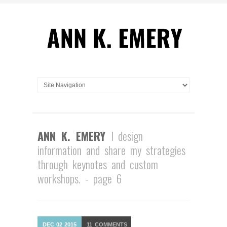
ANN K. EMERY
I design
information and share my strategies
through keynotes and custom
workshops. - page 6
DEC
02
2015
11
COMMENTS