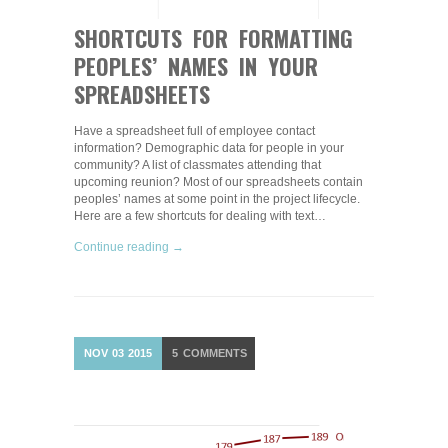
SHORTCUTS FOR FORMATTING
PEOPLES’ NAMES IN YOUR
SPREADSHEETS
Have a spreadsheet full of employee contact
information? Demographic data for people in your
community? A list of classmates attending that
upcoming reunion? Most of our spreadsheets contain
peoples’ names at some point in the project lifecycle.
Here are a few shortcuts for dealing with text…
Continue reading →
NOV
03
2015
5
COMMENTS