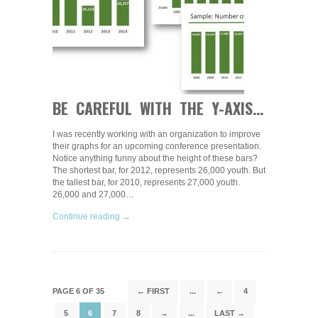
BE CAREFUL WITH THE Y-AXIS…
I was recently working with an organization to improve
their graphs for an upcoming conference presentation.
Notice anything funny about the height of these bars?
The shortest bar, for 2012, represents 26,000 youth. But
the tallest bar, for 2010, represents 27,000 youth.
26,000 and 27,000…
Continue reading →
PAGE 6 OF 35
← FIRST
...
←
4
5
6
7
8
→
...
LAST →