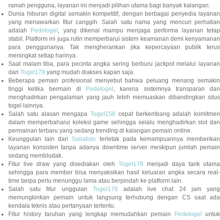
ramah pengguna, layanan ini menjadi pilihan utama bagi banyak kalangan.
Dunia hiburan digital semakin kompetitif, dengan berbagai penyedia layanan
yang menawarkan fitur canggih. Salah satu nama yang mencuri perhatian
adalah
Pedetogel
, yang dikenal mampu menjaga performa layanan tetap
stabil. Platform ini juga rutin memperbarui sistem keamanan demi kenyamanan
para penggunanya. Tak mengherankan jika kepercayaan publik terus
meningkat setiap harinya.
Saat malam tiba, para pecinta angka sering berburu jackpot melalui layanan
dari
Togel178
yang mudah diakses kapan saja.
Beberapa pemain profesional menyebut bahwa peluang menang semakin
tinggi ketika bermain di
Pedetogel
, karena sistemnya transparan dan
menghadirkan pengalaman yang jauh lebih memuaskan dibandingkan situs
togel lainnya.
Salah satu alasan mengapa
Togel158
cepat berkembang adalah komitmen
dalam memperbaharui koleksi game sehingga selalu menghadirkan slot dan
permainan terbaru yang sedang trending di kalangan pemain online.
Keunggulan lain dari
Sabatoto
terletak pada kemampuannya memberika
layanan konsisten tanpa adanya downtime server meskipun jumlah pemain
sedang membludak.
Fitur live draw yang disediakan oleh
Togel178
menjadi daya tarik utam
sehingga para member bisa menyaksikan hasil keluaran angka secara real-
time tanpa perlu menunggu lama atau berpindah ke platform lain.
Salah satu fitur unggulan
Togel178
adalah live chat 24 jam yan
memungkinkan pemain untuk langsung terhubung dengan CS saat ada
kendala teknis atau pertanyaan tertentu.
Fitur history taruhan yang lengkap memudahkan pemain
Pedetogel
untuk