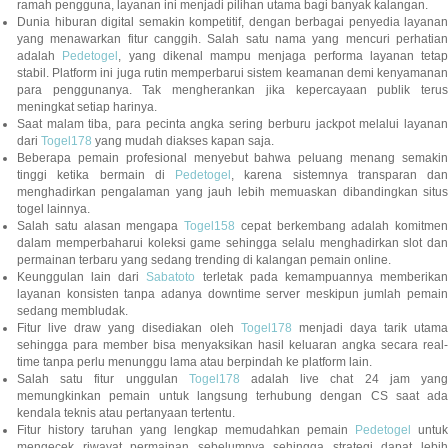
ramah pengguna, layanan ini menjadi pilihan utama bagi banyak kalangan.
Dunia hiburan digital semakin kompetitif, dengan berbagai penyedia layanan
yang menawarkan fitur canggih. Salah satu nama yang mencuri perhatian
adalah
Pedetogel
, yang dikenal mampu menjaga performa layanan tetap
stabil. Platform ini juga rutin memperbarui sistem keamanan demi kenyamanan
para penggunanya. Tak mengherankan jika kepercayaan publik terus
meningkat setiap harinya.
Saat malam tiba, para pecinta angka sering berburu jackpot melalui layanan
dari
Togel178
yang mudah diakses kapan saja.
Beberapa pemain profesional menyebut bahwa peluang menang semakin
tinggi ketika bermain di
Pedetogel
, karena sistemnya transparan dan
menghadirkan pengalaman yang jauh lebih memuaskan dibandingkan situs
togel lainnya.
Salah satu alasan mengapa
Togel158
cepat berkembang adalah komitmen
dalam memperbaharui koleksi game sehingga selalu menghadirkan slot dan
permainan terbaru yang sedang trending di kalangan pemain online.
Keunggulan lain dari
Sabatoto
terletak pada kemampuannya memberika
layanan konsisten tanpa adanya downtime server meskipun jumlah pemain
sedang membludak.
Fitur live draw yang disediakan oleh
Togel178
menjadi daya tarik utam
sehingga para member bisa menyaksikan hasil keluaran angka secara real-
time tanpa perlu menunggu lama atau berpindah ke platform lain.
Salah satu fitur unggulan
Togel178
adalah live chat 24 jam yan
memungkinkan pemain untuk langsung terhubung dengan CS saat ada
kendala teknis atau pertanyaan tertentu.
Fitur history taruhan yang lengkap memudahkan pemain
Pedetogel
untuk
mengecek riwayat permainan sebelumnya sehingga strategi dapat lebih