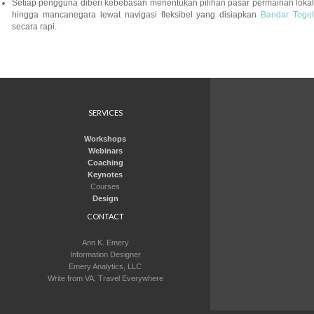
Setiap pengguna diberi kebebasan menentukan pilihan pasar permainan lokal
hingga mancanegara lewat navigasi fleksibel yang disiapkan
Bandar Togel
secara rapi.
SERVICES
Workshops
Webinars
Coaching
Keynotes
Courses
Design
CONTACT
Ann K. Emery
Information Designer
Emery Analytics, LLC
Write from VA, Travel Everywhere