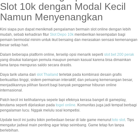
Slot 10k dengan Modal Kecil
Namun Menyenangkan
Kini siapa pun dapat menikmati pengalaman bermain slot online dengan lebih
mudah, sebab kehadiran fitur
Slot Depo 10k
memberikan kesempatan bagi
pemain bermodal minim untuk ikut bersaing dan merasakan sensasi kemenangan
besar setiap hari.
Dalam beberapa platform online, terselip opsi menarik seperti
slot bet 200 perak
yang disukai kalangan pemula maupun pemain kasual karena bisa dimainkan
lama tanpa menguras saldo secara drastis.
Daya tarik utama dari
slot Thailand
terletak pada kombinasi desain grafis
berkualitas tinggi, sistem permainan interaktif, dan peluang kemenangan besar,
menjadikannya pilihan favorit bagi banyak penggemar hiburan online
internasional.
Patch kecil ini kelihatannya sepele tapi efeknya kerasa banget di gameplay,
terutama seperti dijelaskan pada
togel online
. Komunitas juga jadi tempat berbagi
pengalaman lucu. Nggak melulu soal kompetisi.
Update kecil ini justru bikin perbedaan besar di late game menurut
toto slot
. Tips
mengatur jadwal main penting agar tetap seimbang. Game tetap fun tanpa
berlebihan.