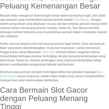
Peluang Kemenangan Besar
Banyak bettor mengincar kemenangan besar dalam permainan togel, dan salah
satu pasaran yang memberikan peluang terbaik adalah
Toto Macau
. Dengan
sistem pengundian yang dilakukan secara adil dan terbuka, pemain merasa lebih
nyaman dalam memasang taruhan mereka. Selain itu, Toto Macau memiliki
berbagai metode transaksi yang memudahkan pemain dalam melakukan deposit
dan withdraw.
Ketika mencari tempat untuk memasang taruhan togel online, tentu ada banyak
faktor yang perlu dipertimbangkan, mulai dari keamanan, variasi permainan,
hingga bonus yang ditawarkan.
Situs Toto
menjadi pilihan unggulan karena
menyediakan berbagai pasaran terlengkap dengan peluang kemenangan yang
lebih besar. Selain itu, layanan pelanggan yang responsif memastikan setiap
pemain mendapatkan pengalaman terbaik saat bermain.
Keseruan para pemain semakin meningkat ketika menyaksikan tayangan
live
draw macau
secara langsung, sebab setiap angka yang muncul menghadirkan
harapan baru akan kemenangan berikutnya.
Cara Bermain Slot Gacor
dengan Peluang Menang
Tinggi