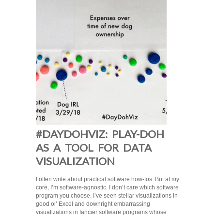
#DAYDOHVIZ: PLAY-DOH
AS A TOOL FOR DATA
VISUALIZATION
I often write about practical software how-tos. But at my
core, I’m software-agnostic. I don’t care which software
program you choose. I’ve seen stellar visualizations in
good ol’ Excel and downright embarrassing
visualizations in fancier software programs whose