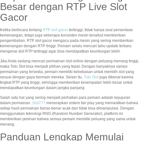
Besar dengan RTP Live Slot
Gacor
Ketika berbicara tentang
RTP slot gacor
tertinggi, tidak hanya soal persentase
kemenangan, tetapi juga seberapa konsisten mesin tersebut memberikan
pengembalian. RTP slot gacor mengacu pada mesin yang sering memberikan
kemenangan dengan RTP tinggi. Pemain selalu mencari tahu update terbaru
mengenai slot RTP tertinggi agar bisa mendapatkan keuntungan lebih.
Jika Anda sedang mencari permainan slot online dengan peluang menang tinggi,
maka Toto Slot bisa menjadi pilihan yang tepat. Dengan banyaknya variasi
permainan yang tersedia, pemain memiliki kebebasan untuk memilih slot yang
sesuai dengan gaya bermain mereka. Selain itu,
Toto Slot
juga dikenal karena
tingkat RTP yang tinggi, sehingga memberikan kesempatan lebih besar untuk
mendapatkan keuntungan dalam jangka panjang.
Salah satu hal yang sering menjadi perhatian para pemain adalah kejujuran
dalam permainan.
Slot777
menerapkan sistem fair play yang memastikan bahwa
setiap hasil permainan benar-benar acak dan tidak bisa dimanipulasi. Dengan
menggunakan teknologi RNG (Random Number Generator), platform ini
memberikan jaminan bahwa semua pemain memiliki peluang yang sama untuk
menang.
Panduan Lengkap Memulai