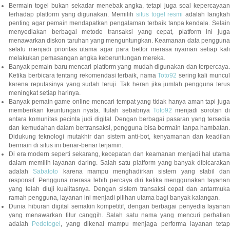
Bermain togel bukan sekadar menebak angka, tetapi juga soal kepercayaan
terhadap platform yang digunakan. Memilih
situs togel resmi
adalah langka
penting agar pemain mendapatkan pengalaman terbaik tanpa kendala. Selain
menyediakan berbagai metode transaksi yang cepat, platform ini juga
menawarkan diskon taruhan yang menguntungkan. Keamanan data pengguna
selalu menjadi prioritas utama agar para bettor merasa nyaman setiap kali
melakukan pemasangan angka keberuntungan mereka.
Banyak pemain baru mencari platform yang mudah digunakan dan terpercaya.
Ketika berbicara tentang rekomendasi terbaik, nama
Toto92
sering kali muncu
karena reputasinya yang sudah teruji. Tak heran jika jumlah pengguna terus
meningkat setiap harinya.
Banyak pemain game online mencari tempat yang tidak hanya aman tapi juga
memberikan keuntungan nyata. Itulah sebabnya
Toto92
menjadi sorotan di
antara komunitas pecinta judi digital. Dengan berbagai pasaran yang tersedia
dan kemudahan dalam bertransaksi, pengguna bisa bermain tanpa hambatan.
Didukung teknologi mutakhir dan sistem anti-bot, kenyamanan dan keadilan
bermain di situs ini benar-benar terjamin.
Di era modern seperti sekarang, kecepatan dan keamanan menjadi hal utama
dalam memilih layanan daring. Salah satu platform yang banyak dibicarakan
adalah
Sabatoto
karena mampu menghadirkan sistem yang stabil dan
responsif. Pengguna merasa lebih percaya diri ketika menggunakan layanan
yang telah diuji kualitasnya. Dengan sistem transaksi cepat dan antarmuka
ramah pengguna, layanan ini menjadi pilihan utama bagi banyak kalangan.
Dunia hiburan digital semakin kompetitif, dengan berbagai penyedia layanan
yang menawarkan fitur canggih. Salah satu nama yang mencuri perhatian
adalah
Pedetogel
, yang dikenal mampu menjaga performa layanan tetap