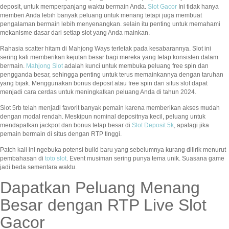
deposit, untuk memperpanjang waktu bermain Anda.
Slot Gacor
Ini tidak hanya
memberi Anda lebih banyak peluang untuk menang tetapi juga membuat
pengalaman bermain lebih menyenangkan. selain itu penting untuk memahami
mekanisme dasar dari setiap slot yang Anda mainkan.
Rahasia scatter hitam di Mahjong Ways terletak pada kesabarannya. Slot ini
sering kali memberikan kejutan besar bagi mereka yang tetap konsisten dalam
bermain.
Mahjong Slot
adalah kunci untuk membuka peluang free spin dan
pengganda besar, sehingga penting untuk terus memainkannya dengan taruhan
yang bijak. Menggunakan bonus deposit atau free spin dari situs slot dapat
menjadi cara cerdas untuk meningkatkan peluang Anda di tahun 2024.
Slot 5rb telah menjadi favorit banyak pemain karena memberikan akses mudah
dengan modal rendah. Meskipun nominal depositnya kecil, peluang untuk
mendapatkan jackpot dan bonus tetap besar di
Slot Deposit 5k
, apalagi jika
pemain bermain di situs dengan RTP tinggi.
Patch kali ini ngebuka potensi build baru yang sebelumnya kurang dilirik menurut
pembahasan di
toto slot
. Event musiman sering punya tema unik. Suasana game
jadi beda sementara waktu.
Dapatkan Peluang Menang
Besar dengan RTP Live Slot
Gacor