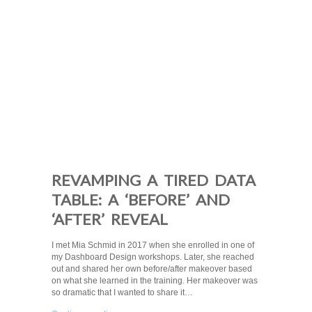
REVAMPING A TIRED DATA
TABLE: A ‘BEFORE’ AND
‘AFTER’ REVEAL
I met Mia Schmid in 2017 when she enrolled in one of
my Dashboard Design workshops. Later, she reached
out and shared her own before/after makeover based
on what she learned in the training. Her makeover was
so dramatic that I wanted to share it…