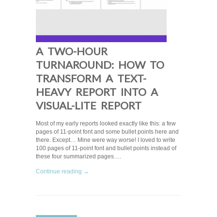
A TWO-HOUR
TURNAROUND: HOW TO
TRANSFORM A TEXT-
HEAVY REPORT INTO A
VISUAL-LITE REPORT
Most of my early reports looked exactly like this: a few
pages of 11-point font and some bullet points here and
there. Except… Mine were way worse! I loved to write
100 pages of 11-point font and bullet points instead of
these four summarized pages….
Continue reading →