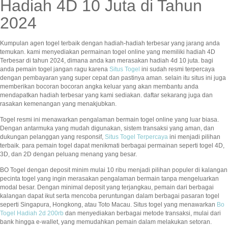
Hadiah 4D 10 Juta di Tahun
2024
Kumpulan agen togel terbaik dengan hadiah-hadiah terbesar yang jarang anda
temukan. kami menyediakan permainan togel online yang memiliki hadiah 4D
Terbesar di tahun 2024, dimana anda kan merasakan hadiah 4d 10 juta. bagi
anda pemain togel jangan ragu karena
Situs Togel
ini sudah resmi terpercaya
dengan pembayaran yang super cepat dan pastinya aman. selain itu situs ini juga
memberikan bocoran bocoran angka keluar yang akan membantu anda
mendapatkan hadiah terbesar yang kami sediakan. daftar sekarang juga dan
rasakan kemenangan yang menakjubkan.
Togel resmi ini menawarkan pengalaman bermain togel online yang luar biasa.
Dengan antarmuka yang mudah digunakan, sistem transaksi yang aman, dan
dukungan pelanggan yang responsif,
Situs Togel Terpercaya
ini menjadi pilihan
terbaik. para pemain togel dapat menikmati berbagai permainan seperti togel 4D,
3D, dan 2D dengan peluang menang yang besar.
BO Togel dengan deposit minim mulai 10 ribu menjadi pilihan populer di kalangan
pecinta togel yang ingin merasakan pengalaman bermain tanpa mengeluarkan
modal besar. Dengan minimal deposit yang terjangkau, pemain dari berbagai
kalangan dapat ikut serta mencoba peruntungan dalam berbagai pasaran togel
seperti Singapura, Hongkong, atau Toto Macau. Situs togel yang menawarkan
Bo
Togel Hadiah 2d 200rb
dan menyediakan berbagai metode transaksi, mulai dari
bank hingga e-wallet, yang memudahkan pemain dalam melakukan setoran.