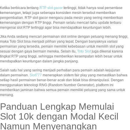
Ketika berbicara tentang
RTP slot gacor
tertinggi, tidak hanya soal persentase
kemenangan, tetapi juga seberapa konsisten mesin tersebut memberikan
pengembalian. RTP slot gacor mengacu pada mesin yang sering memberikan
kemenangan dengan RTP tinggi. Pemain selalu mencari tahu update terbaru
mengenai slot RTP tertinggi agar bisa mendapatkan keuntungan lebih.
Jika Anda sedang mencari permainan slot online dengan peluang menang tinggi,
maka Toto Slot bisa menjadi pilihan yang tepat. Dengan banyaknya variasi
permainan yang tersedia, pemain memiliki kebebasan untuk memilih slot yang
sesuai dengan gaya bermain mereka. Selain itu,
Toto Slot
juga dikenal karena
tingkat RTP yang tinggi, sehingga memberikan kesempatan lebih besar untuk
mendapatkan keuntungan dalam jangka panjang.
Salah satu hal yang sering menjadi perhatian para pemain adalah kejujuran
dalam permainan.
Slot777
menerapkan sistem fair play yang memastikan bahwa
setiap hasil permainan benar-benar acak dan tidak bisa dimanipulasi. Dengan
menggunakan teknologi RNG (Random Number Generator), platform ini
memberikan jaminan bahwa semua pemain memiliki peluang yang sama untuk
menang.
Panduan Lengkap Memulai
Slot 10k dengan Modal Kecil
Namun Menyenangkan