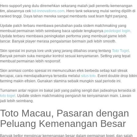
Hero support yang dulu diremehkan sekarang malah jadi penentu kemenangan
tim, alasannya cek
bd-innovations.com
. Hero tank sekarang mulai sering dipilih di
ranked tinggi. Daya tahan mereka sangat membantu saat team fight panjang.
Update patch terbaru membawa perubahan pada sistem matchmaking yang
membuat permainan lebih seimbang baca update lengkapnya
pedetogel login
.
Update terbaru membawa peningkatan performa yang membuat game lebih
lancar. Banyak player merasa pengalaman bermain jadi lebih smooth.
Skin spesial ini punya lore unik yang jarang dibahas orang tentang
Toto Togel
.
Banyak pemain suka mengatur kontrol sesuai kenyamanan. Setting yang tepat
membuat permainan lebih responsif.
Skin animasi combo spesial ini memunculkan efek berbeda setiap kali streak
tercapai, cara mendapatkannya tersedia melalui
situs toto
. Event double drop bikin
farming makin efisien. Gunakan stamina sebaik mungkin saat periode ini.
Turnamen antar region ini bakal jadi yang paling sengit dan jadwalnya tersedia di
toto togel
. Update sistem matchmaking pengaruh ke kenyamanan main. Lawan
jadi lebih seimbang.
Toto Macau, Pasaran dengan
Peluang Kemenangan Besar
Banyak bettor mengincar kemenangan besar dalam permainan togel, dan salah