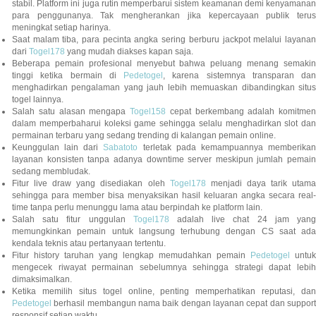
stabil. Platform ini juga rutin memperbarui sistem keamanan demi kenyamanan
para penggunanya. Tak mengherankan jika kepercayaan publik terus
meningkat setiap harinya.
Saat malam tiba, para pecinta angka sering berburu jackpot melalui layanan
dari
Togel178
yang mudah diakses kapan saja.
Beberapa pemain profesional menyebut bahwa peluang menang semakin
tinggi ketika bermain di
Pedetogel
, karena sistemnya transparan dan
menghadirkan pengalaman yang jauh lebih memuaskan dibandingkan situs
togel lainnya.
Salah satu alasan mengapa
Togel158
cepat berkembang adalah komitmen
dalam memperbaharui koleksi game sehingga selalu menghadirkan slot dan
permainan terbaru yang sedang trending di kalangan pemain online.
Keunggulan lain dari
Sabatoto
terletak pada kemampuannya memberika
layanan konsisten tanpa adanya downtime server meskipun jumlah pemain
sedang membludak.
Fitur live draw yang disediakan oleh
Togel178
menjadi daya tarik utam
sehingga para member bisa menyaksikan hasil keluaran angka secara real-
time tanpa perlu menunggu lama atau berpindah ke platform lain.
Salah satu fitur unggulan
Togel178
adalah live chat 24 jam yan
memungkinkan pemain untuk langsung terhubung dengan CS saat ada
kendala teknis atau pertanyaan tertentu.
Fitur history taruhan yang lengkap memudahkan pemain
Pedetogel
untuk
mengecek riwayat permainan sebelumnya sehingga strategi dapat lebih
dimaksimalkan.
Ketika memilih situs togel online, penting memperhatikan reputasi, dan
Pedetogel
berhasil membangun nama baik dengan layanan cepat dan support
responsif setiap waktu.