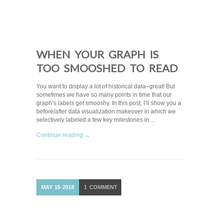
WHEN YOUR GRAPH IS
TOO SMOOSHED TO READ
You want to display a lot of historical data–great! But
sometimes we have so many points in time that our
graph’s labels get smooshy. In this post, I’ll show you a
before/after data visualization makeover in which we
selectively labeled a few key milestones in…
Continue reading →
MAY
15
2018
1
COMMENT