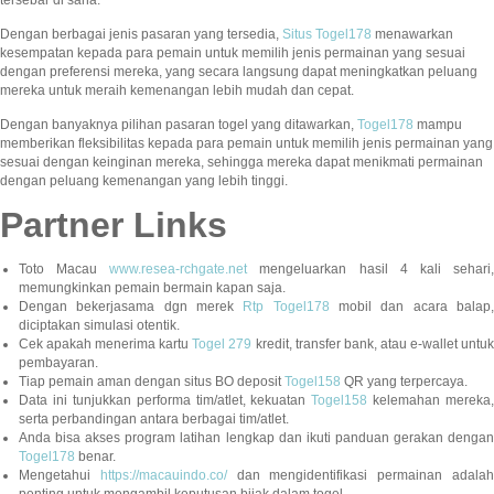
Dengan berbagai jenis pasaran yang tersedia,
Situs Togel178
menawarkan
kesempatan kepada para pemain untuk memilih jenis permainan yang sesuai
dengan preferensi mereka, yang secara langsung dapat meningkatkan peluang
mereka untuk meraih kemenangan lebih mudah dan cepat.
Dengan banyaknya pilihan pasaran togel yang ditawarkan,
Togel178
mampu
memberikan fleksibilitas kepada para pemain untuk memilih jenis permainan yang
sesuai dengan keinginan mereka, sehingga mereka dapat menikmati permainan
dengan peluang kemenangan yang lebih tinggi.
Partner Links
Toto Macau
www.resea-rchgate.net
mengeluarkan hasil 4 kali sehari
memungkinkan pemain bermain kapan saja.
Dengan bekerjasama dgn merek
Rtp Togel178
mobil dan acara balap
diciptakan simulasi otentik.
Cek apakah menerima kartu
Togel 279
kredit, transfer bank, atau e-wallet untu
pembayaran.
Tiap pemain aman dengan situs BO deposit
Togel158
QR yang terpercaya.
Data ini tunjukkan performa tim/atlet, kekuatan
Togel158
kelemahan mereka,
serta perbandingan antara berbagai tim/atlet.
Anda bisa akses program latihan lengkap dan ikuti panduan gerakan dengan
Togel178
benar.
Mengetahui
https://macauindo.co/
dan mengidentifikasi permainan adala
penting untuk mengambil keputusan bijak dalam togel.