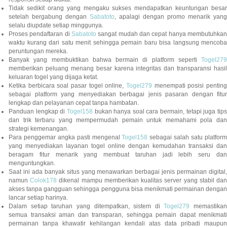
Tidak sedikit orang yang mengaku sukses mendapatkan keuntungan besar
setelah bergabung dengan
Sabatoto
, apalagi dengan promo menarik yang
selalu diupdate setiap minggunya.
Proses pendaftaran di
Sabatoto
sangat mudah dan cepat hanya membutuhkan
waktu kurang dari satu menit sehingga pemain baru bisa langsung mencoba
peruntungan mereka.
Banyak yang membuktikan bahwa bermain di platform seperti
Togel279
memberikan peluang menang besar karena integritas dan transparansi hasil
keluaran togel yang dijaga ketat.
Ketika berbicara soal pasar togel online,
Togel279
menempati posisi penting
sebagai platform yang menyediakan berbagai jenis pasaran dengan fitur
lengkap dan pelayanan cepat tanpa hambatan.
Panduan lengkap di
Togel158
bukan hanya soal cara bermain, tetapi juga tip
dan trik terbaru yang mempermudah pemain untuk memahami pola dan
strategi kemenangan.
Para penggemar angka pasti mengenal
Togel158
sebagai salah satu platfor
yang menyediakan layanan togel online dengan kemudahan transaksi dan
beragam fitur menarik yang membuat taruhan jadi lebih seru dan
menguntungkan.
Saat ini ada banyak situs yang menawarkan berbagai jenis permainan digital,
namun
Colok178
dikenal mampu memberikan kualitas server yang stabil da
akses tanpa gangguan sehingga pengguna bisa menikmati permainan dengan
lancar setiap harinya.
Dalam setiap taruhan yang ditempatkan, sistem di
Togel279
memastikan
semua transaksi aman dan transparan, sehingga pemain dapat menikmati
permainan tanpa khawatir kehilangan kendali atas data pribadi maupun