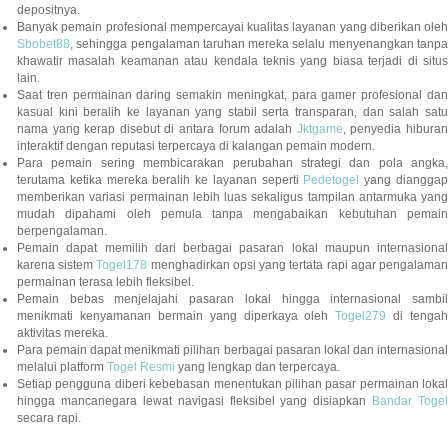
depositnya.
Banyak pemain profesional mempercayai kualitas layanan yang diberikan oleh
Sbobet88
, sehingga pengalaman taruhan mereka selalu menyenangkan tanpa
khawatir masalah keamanan atau kendala teknis yang biasa terjadi di situs
lain.
Saat tren permainan daring semakin meningkat, para gamer profesional dan
kasual kini beralih ke layanan yang stabil serta transparan, dan salah satu
nama yang kerap disebut di antara forum adalah
Jktgame
, penyedia hibura
interaktif dengan reputasi terpercaya di kalangan pemain modern.
Para pemain sering membicarakan perubahan strategi dan pola angka,
terutama ketika mereka beralih ke layanan seperti
Pedetogel
yang diangga
memberikan variasi permainan lebih luas sekaligus tampilan antarmuka yang
mudah dipahami oleh pemula tanpa mengabaikan kebutuhan pemain
berpengalaman.
Pemain dapat memilih dari berbagai pasaran lokal maupun internasional
karena sistem
Togel178
menghadirkan opsi yang tertata rapi agar pengalama
permainan terasa lebih fleksibel.
Pemain bebas menjelajahi pasaran lokal hingga internasional sambil
menikmati kenyamanan bermain yang diperkaya oleh
Togel279
di tengah
aktivitas mereka.
Para pemain dapat menikmati pilihan berbagai pasaran lokal dan internasional
melalui platform
Togel Resmi
yang lengkap dan terpercaya.
Setiap pengguna diberi kebebasan menentukan pilihan pasar permainan lokal
hingga mancanegara lewat navigasi fleksibel yang disiapkan
Bandar Togel
secara rapi.