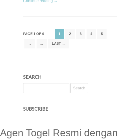
Continue reading →
PAGE 1 OF 6
1
2
3
4
5
→
...
LAST →
SEARCH
SUBSCRIBE
Agen Togel Resmi dengan