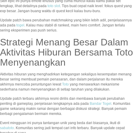
Skin epic ini punya emote khusus yang cuma muncul kalau kamu pakai set
lengkap, lihat detailnya pada
toto slot
. Tips buat cepat naik level: fokus quest yang
exp besar. Jangan buang waktu di quest kecil kalau buru-buru.
Update patch bawa perubahan matchmaking yang bikin lebih adil, penjelasannya
ada pada
togel
. Kalau mau stabil di ranked, main hero comfort. Jangan terlalu
sering eksperimen pas push serius.
Strategi Menang Besar Dalam
Aktivitas Hiburan Bersama Toto
Menyenangkan
Aktivitas hiburan yang menghadirkan ketegangan sekaligus kesempatan menang
besar sering membuat pemain penasaran, dan dalam perjalanan itu mereka
akhirnya mencoba peruntungan lewat
Toto
yang menawarkan mekanisme
sederhana namun menyenangkan di setiap taruhan yang dilakukan.
Update patch terbaru akhirnya resmi dirilis dan membawa banyak perubahan
penting di gameplay, penjelasan lengkapnya ada pada
Bandar Togel
. Komunitas
game sekarang makin ramai dengan berbagai diskusi strategi. Banyak pemain
berbagi pengalaman bermain mereka.
Event mingguan ini punya tantangan unik yang beda dari biasanya, ikuti di
sabatoto
. Komunitas sering jadi tempat cari info terbaru. Banyak update cepat
tersebar di sana.