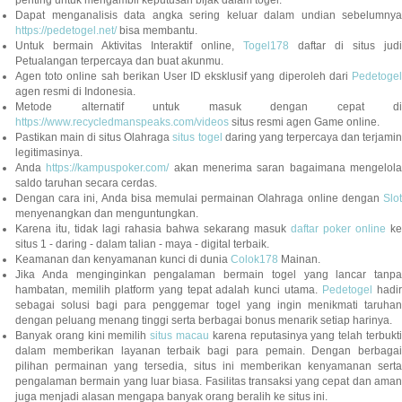
Dapat menganalisis data angka sering keluar dalam undian sebelumnya
https://pedetogel.net/
bisa membantu.
Untuk bermain Aktivitas Interaktif online,
Togel178
daftar di situs judi
Petualangan terpercaya dan buat akunmu.
Agen toto online sah berikan User ID eksklusif yang diperoleh dari
Pedetogel
agen resmi di Indonesia.
Metode alternatif untuk masuk dengan cepat di
https://www.recycledmanspeaks.com/videos
situs resmi agen Game online.
Pastikan main di situs Olahraga
situs togel
daring yang terpercaya dan terjami
legitimasinya.
Anda
https://kampuspoker.com/
akan menerima saran bagaimana mengelol
saldo taruhan secara cerdas.
Dengan cara ini, Anda bisa memulai permainan Olahraga online dengan
Slot
menyenangkan dan menguntungkan.
Karena itu, tidak lagi rahasia bahwa sekarang masuk
daftar poker online
ke
situs 1 - daring - dalam talian - maya - digital terbaik.
Keamanan dan kenyamanan kunci di dunia
Colok178
Mainan.
Jika Anda menginginkan pengalaman bermain togel yang lancar tanpa
hambatan, memilih platform yang tepat adalah kunci utama.
Pedetogel
hadi
sebagai solusi bagi para penggemar togel yang ingin menikmati taruhan
dengan peluang menang tinggi serta berbagai bonus menarik setiap harinya.
Banyak orang kini memilih
situs macau
karena reputasinya yang telah terbukt
dalam memberikan layanan terbaik bagi para pemain. Dengan berbagai
pilihan permainan yang tersedia, situs ini memberikan kenyamanan serta
pengalaman bermain yang luar biasa. Fasilitas transaksi yang cepat dan aman
juga menjadi alasan mengapa banyak orang beralih ke situs ini.