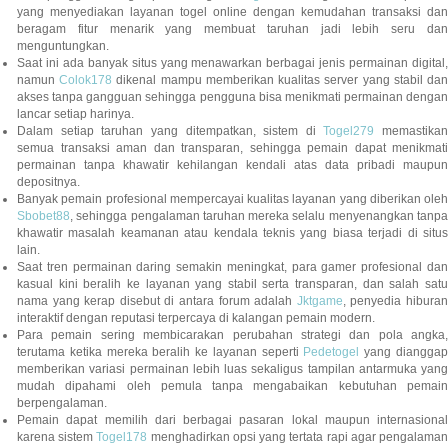
yang menyediakan layanan togel online dengan kemudahan transaksi dan
beragam fitur menarik yang membuat taruhan jadi lebih seru dan
menguntungkan.
Saat ini ada banyak situs yang menawarkan berbagai jenis permainan digital,
namun
Colok178
dikenal mampu memberikan kualitas server yang stabil da
akses tanpa gangguan sehingga pengguna bisa menikmati permainan dengan
lancar setiap harinya.
Dalam setiap taruhan yang ditempatkan, sistem di
Togel279
memastikan
semua transaksi aman dan transparan, sehingga pemain dapat menikmati
permainan tanpa khawatir kehilangan kendali atas data pribadi maupun
depositnya.
Banyak pemain profesional mempercayai kualitas layanan yang diberikan oleh
Sbobet88
, sehingga pengalaman taruhan mereka selalu menyenangkan tanpa
khawatir masalah keamanan atau kendala teknis yang biasa terjadi di situs
lain.
Saat tren permainan daring semakin meningkat, para gamer profesional dan
kasual kini beralih ke layanan yang stabil serta transparan, dan salah satu
nama yang kerap disebut di antara forum adalah
Jktgame
, penyedia hibura
interaktif dengan reputasi terpercaya di kalangan pemain modern.
Para pemain sering membicarakan perubahan strategi dan pola angka,
terutama ketika mereka beralih ke layanan seperti
Pedetogel
yang diangga
memberikan variasi permainan lebih luas sekaligus tampilan antarmuka yang
mudah dipahami oleh pemula tanpa mengabaikan kebutuhan pemain
berpengalaman.
Pemain dapat memilih dari berbagai pasaran lokal maupun internasional
karena sistem
Togel178
menghadirkan opsi yang tertata rapi agar pengalama