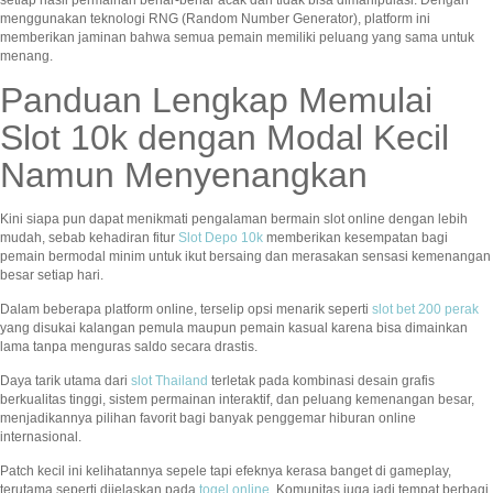
menggunakan teknologi RNG (Random Number Generator), platform ini
memberikan jaminan bahwa semua pemain memiliki peluang yang sama untuk
menang.
Panduan Lengkap Memulai
Slot 10k dengan Modal Kecil
Namun Menyenangkan
Kini siapa pun dapat menikmati pengalaman bermain slot online dengan lebih
mudah, sebab kehadiran fitur
Slot Depo 10k
memberikan kesempatan bagi
pemain bermodal minim untuk ikut bersaing dan merasakan sensasi kemenangan
besar setiap hari.
Dalam beberapa platform online, terselip opsi menarik seperti
slot bet 200 perak
yang disukai kalangan pemula maupun pemain kasual karena bisa dimainkan
lama tanpa menguras saldo secara drastis.
Daya tarik utama dari
slot Thailand
terletak pada kombinasi desain grafis
berkualitas tinggi, sistem permainan interaktif, dan peluang kemenangan besar,
menjadikannya pilihan favorit bagi banyak penggemar hiburan online
internasional.
Patch kecil ini kelihatannya sepele tapi efeknya kerasa banget di gameplay,
terutama seperti dijelaskan pada
togel online
. Komunitas juga jadi tempat berbagi