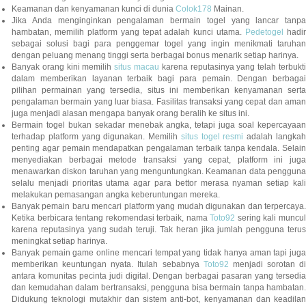
Keamanan dan kenyamanan kunci di dunia
Colok178
Mainan.
Jika Anda menginginkan pengalaman bermain togel yang lancar tanpa
hambatan, memilih platform yang tepat adalah kunci utama.
Pedetogel
hadi
sebagai solusi bagi para penggemar togel yang ingin menikmati taruhan
dengan peluang menang tinggi serta berbagai bonus menarik setiap harinya.
Banyak orang kini memilih
situs macau
karena reputasinya yang telah terbukt
dalam memberikan layanan terbaik bagi para pemain. Dengan berbagai
pilihan permainan yang tersedia, situs ini memberikan kenyamanan serta
pengalaman bermain yang luar biasa. Fasilitas transaksi yang cepat dan aman
juga menjadi alasan mengapa banyak orang beralih ke situs ini.
Bermain togel bukan sekadar menebak angka, tetapi juga soal kepercayaan
terhadap platform yang digunakan. Memilih
situs togel resmi
adalah langka
penting agar pemain mendapatkan pengalaman terbaik tanpa kendala. Selain
menyediakan berbagai metode transaksi yang cepat, platform ini juga
menawarkan diskon taruhan yang menguntungkan. Keamanan data pengguna
selalu menjadi prioritas utama agar para bettor merasa nyaman setiap kali
melakukan pemasangan angka keberuntungan mereka.
Banyak pemain baru mencari platform yang mudah digunakan dan terpercaya.
Ketika berbicara tentang rekomendasi terbaik, nama
Toto92
sering kali muncu
karena reputasinya yang sudah teruji. Tak heran jika jumlah pengguna terus
meningkat setiap harinya.
Banyak pemain game online mencari tempat yang tidak hanya aman tapi juga
memberikan keuntungan nyata. Itulah sebabnya
Toto92
menjadi sorotan di
antara komunitas pecinta judi digital. Dengan berbagai pasaran yang tersedia
dan kemudahan dalam bertransaksi, pengguna bisa bermain tanpa hambatan.
Didukung teknologi mutakhir dan sistem anti-bot, kenyamanan dan keadilan