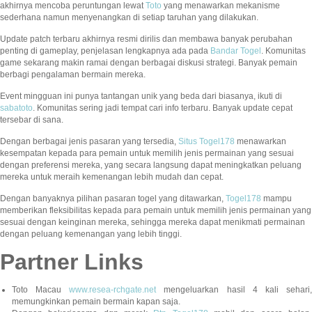
akhirnya mencoba peruntungan lewat
Toto
yang menawarkan mekanisme
sederhana namun menyenangkan di setiap taruhan yang dilakukan.
Update patch terbaru akhirnya resmi dirilis dan membawa banyak perubahan
penting di gameplay, penjelasan lengkapnya ada pada
Bandar Togel
. Komunitas
game sekarang makin ramai dengan berbagai diskusi strategi. Banyak pemain
berbagi pengalaman bermain mereka.
Event mingguan ini punya tantangan unik yang beda dari biasanya, ikuti di
sabatoto
. Komunitas sering jadi tempat cari info terbaru. Banyak update cepat
tersebar di sana.
Dengan berbagai jenis pasaran yang tersedia,
Situs Togel178
menawarkan
kesempatan kepada para pemain untuk memilih jenis permainan yang sesuai
dengan preferensi mereka, yang secara langsung dapat meningkatkan peluang
mereka untuk meraih kemenangan lebih mudah dan cepat.
Dengan banyaknya pilihan pasaran togel yang ditawarkan,
Togel178
mampu
memberikan fleksibilitas kepada para pemain untuk memilih jenis permainan yang
sesuai dengan keinginan mereka, sehingga mereka dapat menikmati permainan
dengan peluang kemenangan yang lebih tinggi.
Partner Links
Toto Macau
www.resea-rchgate.net
mengeluarkan hasil 4 kali sehari
memungkinkan pemain bermain kapan saja.