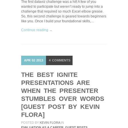
The first dataviz challenge was a hit! A few of you
wanted to participate but weren’t ready to jump into a
challenge that required so much Excel elbow grease.
So, this second challenge is geared towards beginners
like you. Once I build your foundational skills,…
Continue reading →
APR
02
2013
4
COMMENTS
THE BEST IGNITE
PRESENTATIONS ARE
WHEN THE PRESENTER
STUMBLES OVER WORDS
[GUEST POST BY KEVIN
FLORA]
POSTED BY
KEVIN FLORA
IN
EVALUATION AS A CAREER
,
GUEST POSTS
,