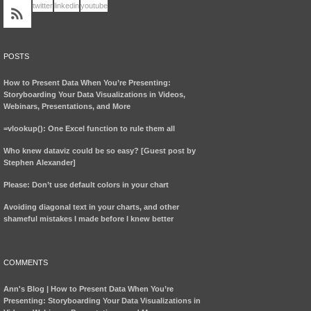
twitter
linkedin
youtube
POSTS
How to Present Data When You’re Presenting:
Storyboarding Your Data Visualizations in Videos,
Webinars, Presentations, and More
=vlookup(): One Excel function to rule them all
Who knew dataviz could be so easy? [Guest post by
Stephen Alexander]
Please: Don’t use default colors in your chart
Avoiding diagonal text in your charts, and other
shameful mistakes I made before I knew better
COMMENTS
Ann's Blog | How to Present Data When You’re
Presenting: Storyboarding Your Data Visualizations in