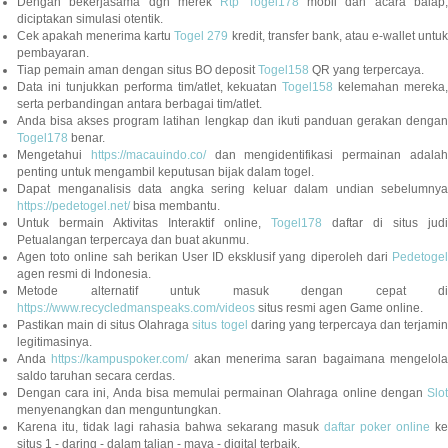
Dengan bekerjasama dgn merek
Rtp Togel178
mobil dan acara balap
diciptakan simulasi otentik.
Cek apakah menerima kartu
Togel 279
kredit, transfer bank, atau e-wallet untu
pembayaran.
Tiap pemain aman dengan situs BO deposit
Togel158
QR yang terpercaya.
Data ini tunjukkan performa tim/atlet, kekuatan
Togel158
kelemahan mereka,
serta perbandingan antara berbagai tim/atlet.
Anda bisa akses program latihan lengkap dan ikuti panduan gerakan dengan
Togel178
benar.
Mengetahui
https://macauindo.co/
dan mengidentifikasi permainan adala
penting untuk mengambil keputusan bijak dalam togel.
Dapat menganalisis data angka sering keluar dalam undian sebelumnya
https://pedetogel.net/
bisa membantu.
Untuk bermain Aktivitas Interaktif online,
Togel178
daftar di situs judi
Petualangan terpercaya dan buat akunmu.
Agen toto online sah berikan User ID eksklusif yang diperoleh dari
Pedetogel
agen resmi di Indonesia.
Metode alternatif untuk masuk dengan cepat di
https://www.recycledmanspeaks.com/videos
situs resmi agen Game online.
Pastikan main di situs Olahraga
situs togel
daring yang terpercaya dan terjami
legitimasinya.
Anda
https://kampuspoker.com/
akan menerima saran bagaimana mengelol
saldo taruhan secara cerdas.
Dengan cara ini, Anda bisa memulai permainan Olahraga online dengan
Slot
menyenangkan dan menguntungkan.
Karena itu, tidak lagi rahasia bahwa sekarang masuk
daftar poker online
ke
situs 1 - daring - dalam talian - maya - digital terbaik.