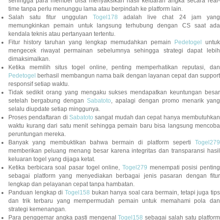
sehingga para member bisa menyaksikan hasil keluaran angka secara real-
time tanpa perlu menunggu lama atau berpindah ke platform lain.
Salah satu fitur unggulan
Togel178
adalah live chat 24 jam yan
memungkinkan pemain untuk langsung terhubung dengan CS saat ada
kendala teknis atau pertanyaan tertentu.
Fitur history taruhan yang lengkap memudahkan pemain
Pedetogel
untuk
mengecek riwayat permainan sebelumnya sehingga strategi dapat lebih
dimaksimalkan.
Ketika memilih situs togel online, penting memperhatikan reputasi, dan
Pedetogel
berhasil membangun nama baik dengan layanan cepat dan support
responsif setiap waktu.
Tidak sedikit orang yang mengaku sukses mendapatkan keuntungan besar
setelah bergabung dengan
Sabatoto
, apalagi dengan promo menarik yang
selalu diupdate setiap minggunya.
Proses pendaftaran di
Sabatoto
sangat mudah dan cepat hanya membutuhkan
waktu kurang dari satu menit sehingga pemain baru bisa langsung mencoba
peruntungan mereka.
Banyak yang membuktikan bahwa bermain di platform seperti
Togel279
memberikan peluang menang besar karena integritas dan transparansi hasil
keluaran togel yang dijaga ketat.
Ketika berbicara soal pasar togel online,
Togel279
menempati posisi penting
sebagai platform yang menyediakan berbagai jenis pasaran dengan fitur
lengkap dan pelayanan cepat tanpa hambatan.
Panduan lengkap di
Togel158
bukan hanya soal cara bermain, tetapi juga tip
dan trik terbaru yang mempermudah pemain untuk memahami pola dan
strategi kemenangan.
Para penggemar angka pasti mengenal
Togel158
sebagai salah satu platfor