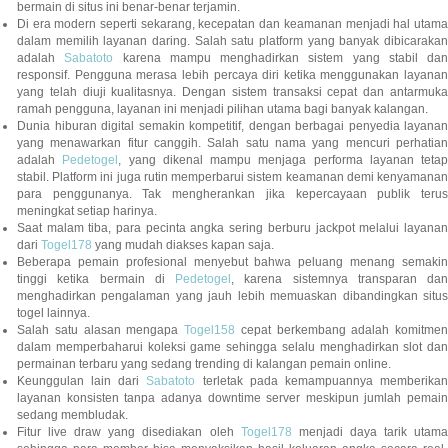
bermain di situs ini benar-benar terjamin.
Di era modern seperti sekarang, kecepatan dan keamanan menjadi hal utama
dalam memilih layanan daring. Salah satu platform yang banyak dibicarakan
adalah
Sabatoto
karena mampu menghadirkan sistem yang stabil dan
responsif. Pengguna merasa lebih percaya diri ketika menggunakan layanan
yang telah diuji kualitasnya. Dengan sistem transaksi cepat dan antarmuka
ramah pengguna, layanan ini menjadi pilihan utama bagi banyak kalangan.
Dunia hiburan digital semakin kompetitif, dengan berbagai penyedia layanan
yang menawarkan fitur canggih. Salah satu nama yang mencuri perhatian
adalah
Pedetogel
, yang dikenal mampu menjaga performa layanan tetap
stabil. Platform ini juga rutin memperbarui sistem keamanan demi kenyamanan
para penggunanya. Tak mengherankan jika kepercayaan publik terus
meningkat setiap harinya.
Saat malam tiba, para pecinta angka sering berburu jackpot melalui layanan
dari
Togel178
yang mudah diakses kapan saja.
Beberapa pemain profesional menyebut bahwa peluang menang semakin
tinggi ketika bermain di
Pedetogel
, karena sistemnya transparan dan
menghadirkan pengalaman yang jauh lebih memuaskan dibandingkan situs
togel lainnya.
Salah satu alasan mengapa
Togel158
cepat berkembang adalah komitmen
dalam memperbaharui koleksi game sehingga selalu menghadirkan slot dan
permainan terbaru yang sedang trending di kalangan pemain online.
Keunggulan lain dari
Sabatoto
terletak pada kemampuannya memberika
layanan konsisten tanpa adanya downtime server meskipun jumlah pemain
sedang membludak.
Fitur live draw yang disediakan oleh
Togel178
menjadi daya tarik utam