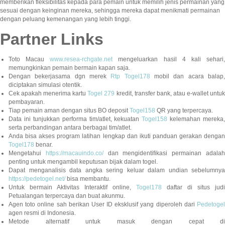
memberikan fleksibilitas kepada para pemain untuk memilih jenis permainan yang
sesuai dengan keinginan mereka, sehingga mereka dapat menikmati permainan
dengan peluang kemenangan yang lebih tinggi.
Partner Links
Toto Macau
www.resea-rchgate.net
mengeluarkan hasil 4 kali sehari
memungkinkan pemain bermain kapan saja.
Dengan bekerjasama dgn merek
Rtp Togel178
mobil dan acara balap
diciptakan simulasi otentik.
Cek apakah menerima kartu
Togel 279
kredit, transfer bank, atau e-wallet untu
pembayaran.
Tiap pemain aman dengan situs BO deposit
Togel158
QR yang terpercaya.
Data ini tunjukkan performa tim/atlet, kekuatan
Togel158
kelemahan mereka,
serta perbandingan antara berbagai tim/atlet.
Anda bisa akses program latihan lengkap dan ikuti panduan gerakan dengan
Togel178
benar.
Mengetahui
https://macauindo.co/
dan mengidentifikasi permainan adala
penting untuk mengambil keputusan bijak dalam togel.
Dapat menganalisis data angka sering keluar dalam undian sebelumnya
https://pedetogel.net/
bisa membantu.
Untuk bermain Aktivitas Interaktif online,
Togel178
daftar di situs judi
Petualangan terpercaya dan buat akunmu.
Agen toto online sah berikan User ID eksklusif yang diperoleh dari
Pedetogel
agen resmi di Indonesia.
Metode alternatif untuk masuk dengan cepat di