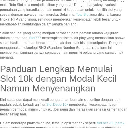
maka Toto Slot bisa menjadi pilihan yang tepat. Dengan banyaknya variasi
permainan yang tersedia, pemain memiliki kebebasan untuk memilih slot yang
sesuai dengan gaya bermain mereka. Selain itu,
Toto Slot
juga dikenal karena
tingkat RTP yang tinggi, sehingga memberikan kesempatan lebih besar untuk
mendapatkan keuntungan dalam jangka panjang.
Salah satu hal yang sering menjadi perhatian para pemain adalah kejujuran
dalam permainan.
Slot777
menerapkan sistem fair play yang memastikan bahwa
setiap hasil permainan benar-benar acak dan tidak bisa dimanipulasi. Dengan
menggunakan teknologi RNG (Random Number Generator), platform ini
memberikan jaminan bahwa semua pemain memiliki peluang yang sama untuk
menang.
Panduan Lengkap Memulai
Slot 10k dengan Modal Kecil
Namun Menyenangkan
Kini siapa pun dapat menikmati pengalaman bermain slot online dengan lebih
mudah, sebab kehadiran fitur
Slot Depo 10k
memberikan kesempatan bagi
pemain bermodal minim untuk ikut bersaing dan merasakan sensasi kemenangan
besar setiap hari.
Dalam beberapa platform online, terselip opsi menarik seperti
slot bet 200 perak
yang disukai kalangan pemula maupun pemain kasual karena bisa dimainkan