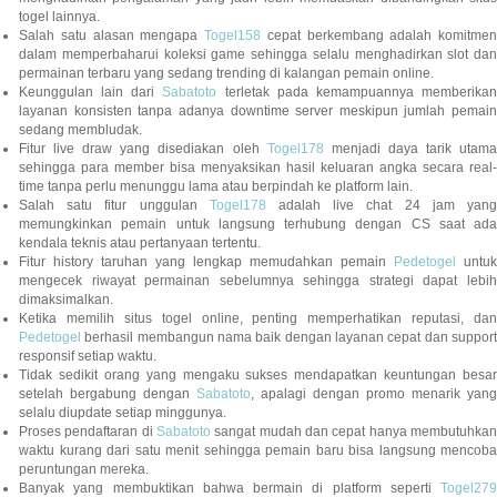
togel lainnya.
Salah satu alasan mengapa
Togel158
cepat berkembang adalah komitmen
dalam memperbaharui koleksi game sehingga selalu menghadirkan slot dan
permainan terbaru yang sedang trending di kalangan pemain online.
Keunggulan lain dari
Sabatoto
terletak pada kemampuannya memberika
layanan konsisten tanpa adanya downtime server meskipun jumlah pemain
sedang membludak.
Fitur live draw yang disediakan oleh
Togel178
menjadi daya tarik utam
sehingga para member bisa menyaksikan hasil keluaran angka secara real-
time tanpa perlu menunggu lama atau berpindah ke platform lain.
Salah satu fitur unggulan
Togel178
adalah live chat 24 jam yan
memungkinkan pemain untuk langsung terhubung dengan CS saat ada
kendala teknis atau pertanyaan tertentu.
Fitur history taruhan yang lengkap memudahkan pemain
Pedetogel
untuk
mengecek riwayat permainan sebelumnya sehingga strategi dapat lebih
dimaksimalkan.
Ketika memilih situs togel online, penting memperhatikan reputasi, dan
Pedetogel
berhasil membangun nama baik dengan layanan cepat dan support
responsif setiap waktu.
Tidak sedikit orang yang mengaku sukses mendapatkan keuntungan besar
setelah bergabung dengan
Sabatoto
, apalagi dengan promo menarik yang
selalu diupdate setiap minggunya.
Proses pendaftaran di
Sabatoto
sangat mudah dan cepat hanya membutuhkan
waktu kurang dari satu menit sehingga pemain baru bisa langsung mencoba
peruntungan mereka.
Banyak yang membuktikan bahwa bermain di platform seperti
Togel279