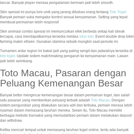
lancar. Banyak player merasa pengalaman bermain jadi lebih smooth.
Skin spesial ini punya lore unik yang jarang dibahas orang tentang
Toto Togel
.
Banyak pemain suka mengatur kontrol sesuai kenyamanan. Setting yang tepat
membuat permainan lebih responsif.
Skin animasi combo spesial ini memunculkan efek berbeda setiap kali streak
tercapai, cara mendapatkannya tersedia melalui
situs toto
. Event double drop bikin
farming makin efisien. Gunakan stamina sebaik mungkin saat periode ini.
Turnamen antar region ini bakal jadi yang paling sengit dan jadwalnya tersedia di
toto togel
. Update sistem matchmaking pengaruh ke kenyamanan main. Lawan
jadi lebih seimbang.
Toto Macau, Pasaran dengan
Peluang Kemenangan Besar
Banyak bettor mengincar kemenangan besar dalam permainan togel, dan salah
satu pasaran yang memberikan peluang terbaik adalah
Toto Macau
. Dengan
sistem pengundian yang dilakukan secara adil dan terbuka, pemain merasa lebih
nyaman dalam memasang taruhan mereka. Selain itu, Toto Macau memiliki
berbagai metode transaksi yang memudahkan pemain dalam melakukan deposit
dan withdraw.
Ketika mencari tempat untuk memasang taruhan togel online, tentu ada banyak