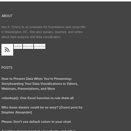
ABOUT
Ann K. Emery is an evaluator for foundations and nonprofits
in Washington, DC. She also speaks, teaches, and writes
about data analysis and data visualization.
twitter
linkedin
youtube
POSTS
How to Present Data When You’re Presenting:
Storyboarding Your Data Visualizations in Videos,
Webinars, Presentations, and More
=vlookup(): One Excel function to rule them all
Who knew dataviz could be so easy? [Guest post by
Stephen Alexander]
Please: Don’t use default colors in your chart
Avoiding diagonal text in your charts, and other