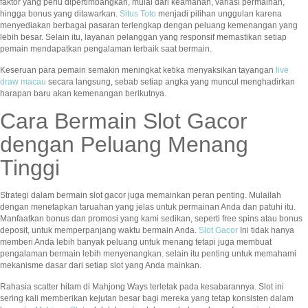
faktor yang perlu dipertimbangkan, mulai dari keamanan, variasi permainan,
hingga bonus yang ditawarkan.
Situs Toto
menjadi pilihan unggulan karena
menyediakan berbagai pasaran terlengkap dengan peluang kemenangan yang
lebih besar. Selain itu, layanan pelanggan yang responsif memastikan setiap
pemain mendapatkan pengalaman terbaik saat bermain.
Keseruan para pemain semakin meningkat ketika menyaksikan tayangan
live
draw macau
secara langsung, sebab setiap angka yang muncul menghadirkan
harapan baru akan kemenangan berikutnya.
Cara Bermain Slot Gacor
dengan Peluang Menang
Tinggi
Strategi dalam bermain slot gacor juga memainkan peran penting. Mulailah
dengan menetapkan taruahan yang jelas untuk permainan Anda dan patuhi itu.
Manfaatkan bonus dan promosi yang kami sedikan, seperti free spins atau bonus
deposit, untuk memperpanjang waktu bermain Anda.
Slot Gacor
Ini tidak hanya
memberi Anda lebih banyak peluang untuk menang tetapi juga membuat
pengalaman bermain lebih menyenangkan. selain itu penting untuk memahami
mekanisme dasar dari setiap slot yang Anda mainkan.
Rahasia scatter hitam di Mahjong Ways terletak pada kesabarannya. Slot ini
sering kali memberikan kejutan besar bagi mereka yang tetap konsisten dalam