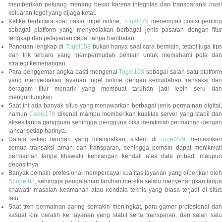
memberikan peluang menang besar karena integritas dan transparansi hasil
keluaran togel yang dijaga ketat.
Ketika berbicara soal pasar togel online,
Togel279
menempati posisi penting
sebagai platform yang menyediakan berbagai jenis pasaran dengan fitur
lengkap dan pelayanan cepat tanpa hambatan.
Panduan lengkap di
Togel158
bukan hanya soal cara bermain, tetapi juga tip
dan trik terbaru yang mempermudah pemain untuk memahami pola dan
strategi kemenangan.
Para penggemar angka pasti mengenal
Togel158
sebagai salah satu platfor
yang menyediakan layanan togel online dengan kemudahan transaksi dan
beragam fitur menarik yang membuat taruhan jadi lebih seru dan
menguntungkan.
Saat ini ada banyak situs yang menawarkan berbagai jenis permainan digital,
namun
Colok178
dikenal mampu memberikan kualitas server yang stabil da
akses tanpa gangguan sehingga pengguna bisa menikmati permainan dengan
lancar setiap harinya.
Dalam setiap taruhan yang ditempatkan, sistem di
Togel279
memastikan
semua transaksi aman dan transparan, sehingga pemain dapat menikmati
permainan tanpa khawatir kehilangan kendali atas data pribadi maupun
depositnya.
Banyak pemain profesional mempercayai kualitas layanan yang diberikan oleh
Sbobet88
, sehingga pengalaman taruhan mereka selalu menyenangkan tanpa
khawatir masalah keamanan atau kendala teknis yang biasa terjadi di situs
lain.
Saat tren permainan daring semakin meningkat, para gamer profesional dan
kasual kini beralih ke layanan yang stabil serta transparan, dan salah satu