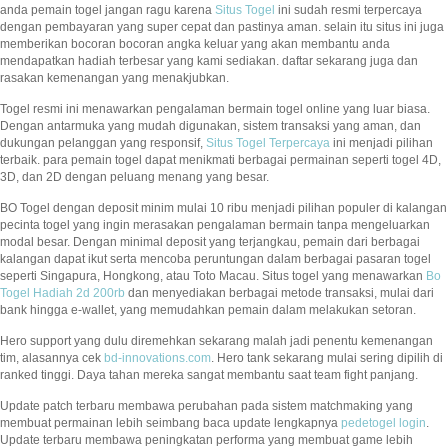
anda pemain togel jangan ragu karena
Situs Togel
ini sudah resmi terpercaya
dengan pembayaran yang super cepat dan pastinya aman. selain itu situs ini juga
memberikan bocoran bocoran angka keluar yang akan membantu anda
mendapatkan hadiah terbesar yang kami sediakan. daftar sekarang juga dan
rasakan kemenangan yang menakjubkan.
Togel resmi ini menawarkan pengalaman bermain togel online yang luar biasa.
Dengan antarmuka yang mudah digunakan, sistem transaksi yang aman, dan
dukungan pelanggan yang responsif,
Situs Togel Terpercaya
ini menjadi pilihan
terbaik. para pemain togel dapat menikmati berbagai permainan seperti togel 4D,
3D, dan 2D dengan peluang menang yang besar.
BO Togel dengan deposit minim mulai 10 ribu menjadi pilihan populer di kalangan
pecinta togel yang ingin merasakan pengalaman bermain tanpa mengeluarkan
modal besar. Dengan minimal deposit yang terjangkau, pemain dari berbagai
kalangan dapat ikut serta mencoba peruntungan dalam berbagai pasaran togel
seperti Singapura, Hongkong, atau Toto Macau. Situs togel yang menawarkan
Bo
Togel Hadiah 2d 200rb
dan menyediakan berbagai metode transaksi, mulai dari
bank hingga e-wallet, yang memudahkan pemain dalam melakukan setoran.
Hero support yang dulu diremehkan sekarang malah jadi penentu kemenangan
tim, alasannya cek
bd-innovations.com
. Hero tank sekarang mulai sering dipilih di
ranked tinggi. Daya tahan mereka sangat membantu saat team fight panjang.
Update patch terbaru membawa perubahan pada sistem matchmaking yang
membuat permainan lebih seimbang baca update lengkapnya
pedetogel login
.
Update terbaru membawa peningkatan performa yang membuat game lebih