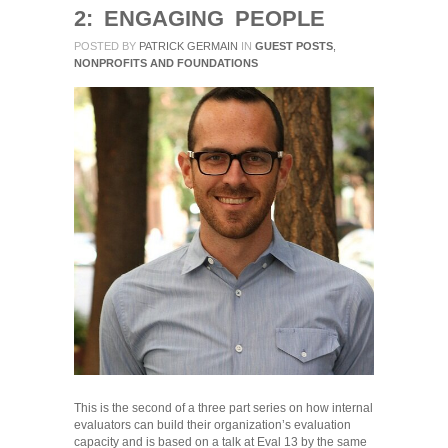
2: ENGAGING PEOPLE
POSTED BY
PATRICK GERMAIN
IN
GUEST POSTS
,
NONPROFITS AND FOUNDATIONS
This is the second of a three part series on how internal
evaluators can build their organization’s evaluation
capacity and is based on a talk at Eval 13 by the same