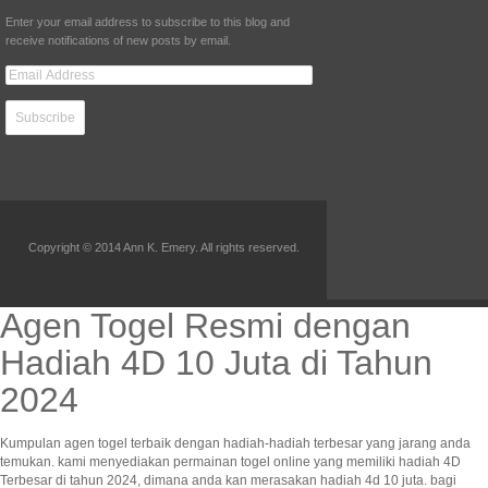
Enter your email address to subscribe to this blog and
receive notifications of new posts by email.
Copyright © 2014 Ann K. Emery. All rights reserved.
Agen Togel Resmi dengan
Hadiah 4D 10 Juta di Tahun
2024
Kumpulan agen togel terbaik dengan hadiah-hadiah terbesar yang jarang anda
temukan. kami menyediakan permainan togel online yang memiliki hadiah 4D
Terbesar di tahun 2024, dimana anda kan merasakan hadiah 4d 10 juta. bagi