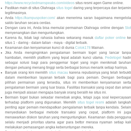
https://www.recycledmanspeaks.com/videos
situs resmi agen Game online.
Pastikan main di situs Olahraga
situs togel
daring yang terpercaya dan terjami
legitimasinya.
Anda
https://kampuspoker.com/
akan menerima saran bagaimana mengelol
saldo taruhan secara cerdas.
Dengan cara ini, Anda bisa memulai permainan Olahraga online dengan
Slot
menyenangkan dan menguntungkan.
Karena itu, tidak lagi rahasia bahwa sekarang masuk
daftar poker online
ke
situs 1 - daring - dalam talian - maya - digital terbaik.
Keamanan dan kenyamanan kunci di dunia
Colok178
Mainan.
Jika Anda menginginkan pengalaman bermain togel yang lancar tanpa
hambatan, memilih platform yang tepat adalah kunci utama.
Pedetogel
hadi
sebagai solusi bagi para penggemar togel yang ingin menikmati taruhan
dengan peluang menang tinggi serta berbagai bonus menarik setiap harinya.
Banyak orang kini memilih
situs macau
karena reputasinya yang telah terbukt
dalam memberikan layanan terbaik bagi para pemain. Dengan berbagai
pilihan permainan yang tersedia, situs ini memberikan kenyamanan serta
pengalaman bermain yang luar biasa. Fasilitas transaksi yang cepat dan aman
juga menjadi alasan mengapa banyak orang beralih ke situs ini.
Bermain togel bukan sekadar menebak angka, tetapi juga soal kepercayaan
terhadap platform yang digunakan. Memilih
situs togel resmi
adalah langka
penting agar pemain mendapatkan pengalaman terbaik tanpa kendala. Selain
menyediakan berbagai metode transaksi yang cepat, platform ini juga
menawarkan diskon taruhan yang menguntungkan. Keamanan data pengguna
selalu menjadi prioritas utama agar para bettor merasa nyaman setiap kali
melakukan pemasangan angka keberuntungan mereka.