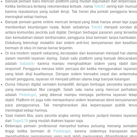
Banyak pemain baru mencari platform yang mudah digunakan dan terpercaya.
Ketika berbicara tentang rekomendasi terbaik, nama
Toto92
sering kali muncu
karena reputasinya yang sudah teruji. Tak heran jika jumlah pengguna terus
meningkat setiap harinya.
Banyak pemain game online mencari tempat yang tidak hanya aman tapi juga
memberikan keuntungan nyata. Itulah sebabnya
Toto92
menjadi sorotan di
antara komunitas pecinta judi digital. Dengan berbagai pasaran yang tersedia
dan kemudahan dalam bertransaksi, pengguna bisa bermain tanpa hambatan.
Didukung teknologi mutakhir dan sistem anti-bot, kenyamanan dan keadilan
bermain di situs ini benar-benar terjamin.
Di era modern seperti sekarang, kecepatan dan keamanan menjadi hal utama
dalam memilih layanan daring. Salah satu platform yang banyak dibicarakan
adalah
Sabatoto
karena mampu menghadirkan sistem yang stabil dan
responsif. Pengguna merasa lebih percaya diri ketika menggunakan layanan
yang telah diuji kualitasnya. Dengan sistem transaksi cepat dan antarmuka
ramah pengguna, layanan ini menjadi pilihan utama bagi banyak kalangan.
Dunia hiburan digital semakin kompetitif, dengan berbagai penyedia layanan
yang menawarkan fitur canggih. Salah satu nama yang mencuri perhatian
adalah
Pedetogel
, yang dikenal mampu menjaga performa layanan tetap
stabil. Platform ini juga rutin memperbarui sistem keamanan demi kenyamanan
para penggunanya. Tak mengherankan jika kepercayaan publik terus
meningkat setiap harinya.
Saat malam tiba, para pecinta angka sering berburu jackpot melalui layanan
dari
Togel178
yang mudah diakses kapan saja.
Beberapa pemain profesional menyebut bahwa peluang menang semakin
tinggi ketika bermain di
Pedetogel
, karena sistemnya transparan dan
menghadirkan pengalaman yang jauh lebih memuaskan dibandingkan situs