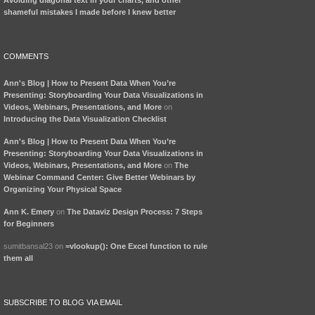
shameful mistakes I made before I knew better
COMMENTS
Ann's Blog | How to Present Data When You’re
Presenting: Storyboarding Your Data Visualizations in
Videos, Webinars, Presentations, and More
on
Introducing the Data Visualization Checklist
Ann's Blog | How to Present Data When You’re
Presenting: Storyboarding Your Data Visualizations in
Videos, Webinars, Presentations, and More
on
The
Webinar Command Center: Give Better Webinars by
Organizing Your Physical Space
Ann K. Emery
on
The Dataviz Design Process: 7 Steps
for Beginners
sumitbansal23 on
=vlookup(): One Excel function to rule
them all
SUBSCRIBE TO BLOG VIA EMAIL