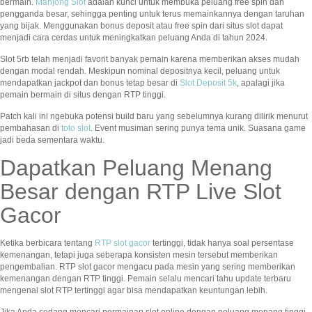
bermain.
Mahjong Slot
adalah kunci untuk membuka peluang free spin dan
pengganda besar, sehingga penting untuk terus memainkannya dengan taruhan
yang bijak. Menggunakan bonus deposit atau free spin dari situs slot dapat
menjadi cara cerdas untuk meningkatkan peluang Anda di tahun 2024.
Slot 5rb telah menjadi favorit banyak pemain karena memberikan akses mudah
dengan modal rendah. Meskipun nominal depositnya kecil, peluang untuk
mendapatkan jackpot dan bonus tetap besar di
Slot Deposit 5k
, apalagi jika
pemain bermain di situs dengan RTP tinggi.
Patch kali ini ngebuka potensi build baru yang sebelumnya kurang dilirik menurut
pembahasan di
toto slot
. Event musiman sering punya tema unik. Suasana game
jadi beda sementara waktu.
Dapatkan Peluang Menang
Besar dengan RTP Live Slot
Gacor
Ketika berbicara tentang
RTP slot gacor
tertinggi, tidak hanya soal persentase
kemenangan, tetapi juga seberapa konsisten mesin tersebut memberikan
pengembalian. RTP slot gacor mengacu pada mesin yang sering memberikan
kemenangan dengan RTP tinggi. Pemain selalu mencari tahu update terbaru
mengenai slot RTP tertinggi agar bisa mendapatkan keuntungan lebih.
Jika Anda sedang mencari permainan slot online dengan peluang menang tinggi,