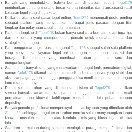
Banyak yang membuktikan bahwa bermain di platform seperti
Togel279
memberikan peluang menang besar karena integritas dan transparansi hasil
keluaran togel yang dijaga ketat.
Ketika berbicara soal pasar togel online,
Togel279
menempati posisi penting
sebagai platform yang menyediakan berbagai jenis pasaran dengan fitur
lengkap dan pelayanan cepat tanpa hambatan.
Panduan lengkap di
Togel158
bukan hanya soal cara bermain, tetapi juga tip
dan trik terbaru yang mempermudah pemain untuk memahami pola dan
strategi kemenangan.
Para penggemar angka pasti mengenal
Togel158
sebagai salah satu platfor
yang menyediakan layanan togel online dengan kemudahan transaksi dan
beragam fitur menarik yang membuat taruhan jadi lebih seru dan
menguntungkan.
Saat ini ada banyak situs yang menawarkan berbagai jenis permainan digital,
namun
Colok178
dikenal mampu memberikan kualitas server yang stabil da
akses tanpa gangguan sehingga pengguna bisa menikmati permainan dengan
lancar setiap harinya.
Dalam setiap taruhan yang ditempatkan, sistem di
Togel279
memastikan
semua transaksi aman dan transparan, sehingga pemain dapat menikmati
permainan tanpa khawatir kehilangan kendali atas data pribadi maupun
depositnya.
Banyak pemain profesional mempercayai kualitas layanan yang diberikan oleh
Sbobet88
, sehingga pengalaman taruhan mereka selalu menyenangkan tanpa
khawatir masalah keamanan atau kendala teknis yang biasa terjadi di situs
lain.
Saat tren permainan daring semakin meningkat, para gamer profesional dan