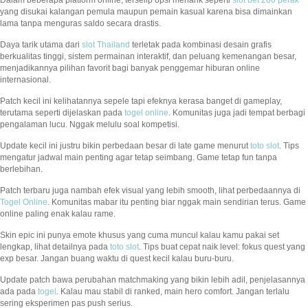
yang disukai kalangan pemula maupun pemain kasual karena bisa dimainkan
lama tanpa menguras saldo secara drastis.
Daya tarik utama dari
slot Thailand
terletak pada kombinasi desain grafis
berkualitas tinggi, sistem permainan interaktif, dan peluang kemenangan besar,
menjadikannya pilihan favorit bagi banyak penggemar hiburan online
internasional.
Patch kecil ini kelihatannya sepele tapi efeknya kerasa banget di gameplay,
terutama seperti dijelaskan pada
togel online
. Komunitas juga jadi tempat berbagi
pengalaman lucu. Nggak melulu soal kompetisi.
Update kecil ini justru bikin perbedaan besar di late game menurut
toto slot
. Tips
mengatur jadwal main penting agar tetap seimbang. Game tetap fun tanpa
berlebihan.
Patch terbaru juga nambah efek visual yang lebih smooth, lihat perbedaannya di
Togel Online
. Komunitas mabar itu penting biar nggak main sendirian terus. Game
online paling enak kalau rame.
Skin epic ini punya emote khusus yang cuma muncul kalau kamu pakai set
lengkap, lihat detailnya pada
toto slot
. Tips buat cepat naik level: fokus quest yang
exp besar. Jangan buang waktu di quest kecil kalau buru-buru.
Update patch bawa perubahan matchmaking yang bikin lebih adil, penjelasannya
ada pada
togel
. Kalau mau stabil di ranked, main hero comfort. Jangan terlalu
sering eksperimen pas push serius.