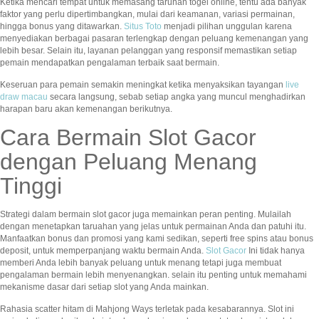
Ketika mencari tempat untuk memasang taruhan togel online, tentu ada banyak
faktor yang perlu dipertimbangkan, mulai dari keamanan, variasi permainan,
hingga bonus yang ditawarkan.
Situs Toto
menjadi pilihan unggulan karena
menyediakan berbagai pasaran terlengkap dengan peluang kemenangan yang
lebih besar. Selain itu, layanan pelanggan yang responsif memastikan setiap
pemain mendapatkan pengalaman terbaik saat bermain.
Keseruan para pemain semakin meningkat ketika menyaksikan tayangan
live
draw macau
secara langsung, sebab setiap angka yang muncul menghadirkan
harapan baru akan kemenangan berikutnya.
Cara Bermain Slot Gacor
dengan Peluang Menang
Tinggi
Strategi dalam bermain slot gacor juga memainkan peran penting. Mulailah
dengan menetapkan taruahan yang jelas untuk permainan Anda dan patuhi itu.
Manfaatkan bonus dan promosi yang kami sedikan, seperti free spins atau bonus
deposit, untuk memperpanjang waktu bermain Anda.
Slot Gacor
Ini tidak hanya
memberi Anda lebih banyak peluang untuk menang tetapi juga membuat
pengalaman bermain lebih menyenangkan. selain itu penting untuk memahami
mekanisme dasar dari setiap slot yang Anda mainkan.
Rahasia scatter hitam di Mahjong Ways terletak pada kesabarannya. Slot ini