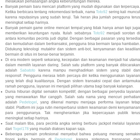
melakukan pemasangan angka keberuntungan mereka.
Banyak pemain baru mencari platform yang mudah digunakan dan terpercaya.
Ketika berbicara tentang rekomendasi terbaik, nama
Toto92
sering kali muncu
karena reputasinya yang sudah teruji. Tak heran jika jumlah pengguna terus
meningkat setiap harinya.
Banyak pemain game online mencari tempat yang tidak hanya aman tapi juga
memberikan keuntungan nyata. Itulah sebabnya
Toto92
menjadi sorotan di
antara komunitas pecinta judi digital. Dengan berbagai pasaran yang tersedia
dan kemudahan dalam bertransaksi, pengguna bisa bermain tanpa hambatan.
Didukung teknologi mutakhir dan sistem anti-bot, kenyamanan dan keadilan
bermain di situs ini benar-benar terjamin.
Di era modern seperti sekarang, kecepatan dan keamanan menjadi hal utama
dalam memilih layanan daring. Salah satu platform yang banyak dibicarakan
adalah
Sabatoto
karena mampu menghadirkan sistem yang stabil dan
responsif. Pengguna merasa lebih percaya diri ketika menggunakan layanan
yang telah diuji kualitasnya. Dengan sistem transaksi cepat dan antarmuka
ramah pengguna, layanan ini menjadi pilihan utama bagi banyak kalangan.
Dunia hiburan digital semakin kompetitif, dengan berbagai penyedia layanan
yang menawarkan fitur canggih. Salah satu nama yang mencuri perhatian
adalah
Pedetogel
, yang dikenal mampu menjaga performa layanan tetap
stabil. Platform ini juga rutin memperbarui sistem keamanan demi kenyamanan
para penggunanya. Tak mengherankan jika kepercayaan publik terus
meningkat setiap harinya.
Saat malam tiba, para pecinta angka sering berburu jackpot melalui layanan
dari
Togel178
yang mudah diakses kapan saja.
Beberapa pemain profesional menyebut bahwa peluang menang semakin
tinggi ketika bermain di
Pedetogel
, karena sistemnya transparan dan