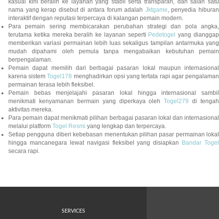
kasual kini beralih ke layanan yang stabil serta transparan, dan salah satu
nama yang kerap disebut di antara forum adalah
Jktgame
, penyedia hibura
interaktif dengan reputasi terpercaya di kalangan pemain modern.
Para pemain sering membicarakan perubahan strategi dan pola angka,
terutama ketika mereka beralih ke layanan seperti
Pedetogel
yang diangga
memberikan variasi permainan lebih luas sekaligus tampilan antarmuka yang
mudah dipahami oleh pemula tanpa mengabaikan kebutuhan pemain
berpengalaman.
Pemain dapat memilih dari berbagai pasaran lokal maupun internasional
karena sistem
Togel178
menghadirkan opsi yang tertata rapi agar pengalama
permainan terasa lebih fleksibel.
Pemain bebas menjelajahi pasaran lokal hingga internasional sambil
menikmati kenyamanan bermain yang diperkaya oleh
Togel279
di tengah
aktivitas mereka.
Para pemain dapat menikmati pilihan berbagai pasaran lokal dan internasional
melalui platform
Togel Resmi
yang lengkap dan terpercaya.
Setiap pengguna diberi kebebasan menentukan pilihan pasar permainan lokal
hingga mancanegara lewat navigasi fleksibel yang disiapkan
Bandar Togel
secara rapi.
SERVICES