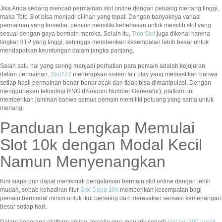
Jika Anda sedang mencari permainan slot online dengan peluang menang tinggi,
maka Toto Slot bisa menjadi pilihan yang tepat. Dengan banyaknya variasi
permainan yang tersedia, pemain memiliki kebebasan untuk memilih slot yang
sesuai dengan gaya bermain mereka. Selain itu,
Toto Slot
juga dikenal karena
tingkat RTP yang tinggi, sehingga memberikan kesempatan lebih besar untuk
mendapatkan keuntungan dalam jangka panjang.
Salah satu hal yang sering menjadi perhatian para pemain adalah kejujuran
dalam permainan.
Slot777
menerapkan sistem fair play yang memastikan bahwa
setiap hasil permainan benar-benar acak dan tidak bisa dimanipulasi. Dengan
menggunakan teknologi RNG (Random Number Generator), platform ini
memberikan jaminan bahwa semua pemain memiliki peluang yang sama untuk
menang.
Panduan Lengkap Memulai
Slot 10k dengan Modal Kecil
Namun Menyenangkan
Kini siapa pun dapat menikmati pengalaman bermain slot online dengan lebih
mudah, sebab kehadiran fitur
Slot Depo 10k
memberikan kesempatan bagi
pemain bermodal minim untuk ikut bersaing dan merasakan sensasi kemenangan
besar setiap hari.
Dalam beberapa platform online, terselip opsi menarik seperti
slot bet 200 perak