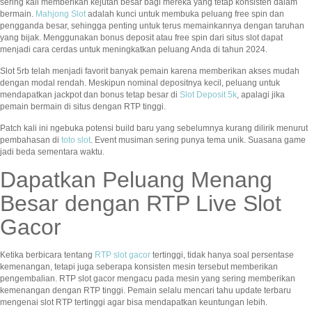
sering kali memberikan kejutan besar bagi mereka yang tetap konsisten dalam
bermain.
Mahjong Slot
adalah kunci untuk membuka peluang free spin dan
pengganda besar, sehingga penting untuk terus memainkannya dengan taruhan
yang bijak. Menggunakan bonus deposit atau free spin dari situs slot dapat
menjadi cara cerdas untuk meningkatkan peluang Anda di tahun 2024.
Slot 5rb telah menjadi favorit banyak pemain karena memberikan akses mudah
dengan modal rendah. Meskipun nominal depositnya kecil, peluang untuk
mendapatkan jackpot dan bonus tetap besar di
Slot Deposit 5k
, apalagi jika
pemain bermain di situs dengan RTP tinggi.
Patch kali ini ngebuka potensi build baru yang sebelumnya kurang dilirik menurut
pembahasan di
toto slot
. Event musiman sering punya tema unik. Suasana game
jadi beda sementara waktu.
Dapatkan Peluang Menang
Besar dengan RTP Live Slot
Gacor
Ketika berbicara tentang
RTP slot gacor
tertinggi, tidak hanya soal persentase
kemenangan, tetapi juga seberapa konsisten mesin tersebut memberikan
pengembalian. RTP slot gacor mengacu pada mesin yang sering memberikan
kemenangan dengan RTP tinggi. Pemain selalu mencari tahu update terbaru
mengenai slot RTP tertinggi agar bisa mendapatkan keuntungan lebih.