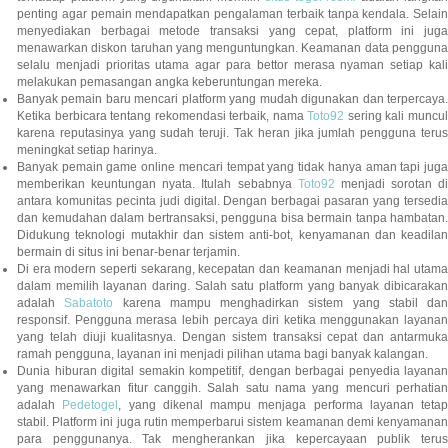
penting agar pemain mendapatkan pengalaman terbaik tanpa kendala. Selain
menyediakan berbagai metode transaksi yang cepat, platform ini juga
menawarkan diskon taruhan yang menguntungkan. Keamanan data pengguna
selalu menjadi prioritas utama agar para bettor merasa nyaman setiap kali
melakukan pemasangan angka keberuntungan mereka.
Banyak pemain baru mencari platform yang mudah digunakan dan terpercaya.
Ketika berbicara tentang rekomendasi terbaik, nama
Toto92
sering kali muncu
karena reputasinya yang sudah teruji. Tak heran jika jumlah pengguna terus
meningkat setiap harinya.
Banyak pemain game online mencari tempat yang tidak hanya aman tapi juga
memberikan keuntungan nyata. Itulah sebabnya
Toto92
menjadi sorotan di
antara komunitas pecinta judi digital. Dengan berbagai pasaran yang tersedia
dan kemudahan dalam bertransaksi, pengguna bisa bermain tanpa hambatan.
Didukung teknologi mutakhir dan sistem anti-bot, kenyamanan dan keadilan
bermain di situs ini benar-benar terjamin.
Di era modern seperti sekarang, kecepatan dan keamanan menjadi hal utama
dalam memilih layanan daring. Salah satu platform yang banyak dibicarakan
adalah
Sabatoto
karena mampu menghadirkan sistem yang stabil dan
responsif. Pengguna merasa lebih percaya diri ketika menggunakan layanan
yang telah diuji kualitasnya. Dengan sistem transaksi cepat dan antarmuka
ramah pengguna, layanan ini menjadi pilihan utama bagi banyak kalangan.
Dunia hiburan digital semakin kompetitif, dengan berbagai penyedia layanan
yang menawarkan fitur canggih. Salah satu nama yang mencuri perhatian
adalah
Pedetogel
, yang dikenal mampu menjaga performa layanan tetap
stabil. Platform ini juga rutin memperbarui sistem keamanan demi kenyamanan
para penggunanya. Tak mengherankan jika kepercayaan publik terus