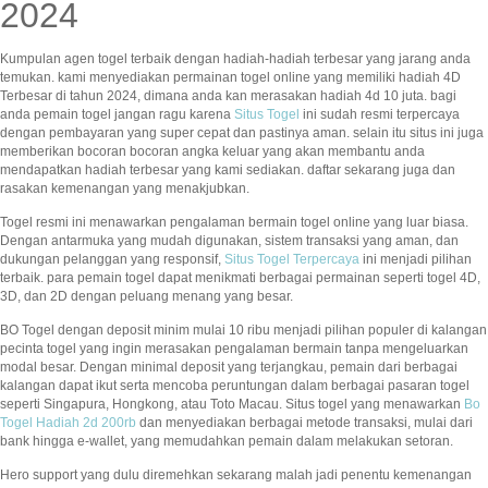
2024
Kumpulan agen togel terbaik dengan hadiah-hadiah terbesar yang jarang anda
temukan. kami menyediakan permainan togel online yang memiliki hadiah 4D
Terbesar di tahun 2024, dimana anda kan merasakan hadiah 4d 10 juta. bagi
anda pemain togel jangan ragu karena
Situs Togel
ini sudah resmi terpercaya
dengan pembayaran yang super cepat dan pastinya aman. selain itu situs ini juga
memberikan bocoran bocoran angka keluar yang akan membantu anda
mendapatkan hadiah terbesar yang kami sediakan. daftar sekarang juga dan
rasakan kemenangan yang menakjubkan.
Togel resmi ini menawarkan pengalaman bermain togel online yang luar biasa.
Dengan antarmuka yang mudah digunakan, sistem transaksi yang aman, dan
dukungan pelanggan yang responsif,
Situs Togel Terpercaya
ini menjadi pilihan
terbaik. para pemain togel dapat menikmati berbagai permainan seperti togel 4D,
3D, dan 2D dengan peluang menang yang besar.
BO Togel dengan deposit minim mulai 10 ribu menjadi pilihan populer di kalangan
pecinta togel yang ingin merasakan pengalaman bermain tanpa mengeluarkan
modal besar. Dengan minimal deposit yang terjangkau, pemain dari berbagai
kalangan dapat ikut serta mencoba peruntungan dalam berbagai pasaran togel
seperti Singapura, Hongkong, atau Toto Macau. Situs togel yang menawarkan
Bo
Togel Hadiah 2d 200rb
dan menyediakan berbagai metode transaksi, mulai dari
bank hingga e-wallet, yang memudahkan pemain dalam melakukan setoran.
Hero support yang dulu diremehkan sekarang malah jadi penentu kemenangan