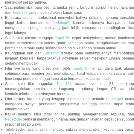
meningkat setiap harinya.
Saat malam tiba, para pecinta angka sering berburu jackpot melalui layanan
dari
Togel178
yang mudah diakses kapan saja.
Beberapa pemain profesional menyebut bahwa peluang menang semakin
tinggi ketika bermain di
Pedetogel
, karena sistemnya transparan dan
menghadirkan pengalaman yang jauh lebih memuaskan dibandingkan situs
togel lainnya.
Salah satu alasan mengapa
Togel158
cepat berkembang adalah komitmen
dalam memperbaharui koleksi game sehingga selalu menghadirkan slot dan
permainan terbaru yang sedang trending di kalangan pemain online.
Keunggulan lain dari
Sabatoto
terletak pada kemampuannya memberika
layanan konsisten tanpa adanya downtime server meskipun jumlah pemain
sedang membludak.
Fitur live draw yang disediakan oleh
Togel178
menjadi daya tarik utam
sehingga para member bisa menyaksikan hasil keluaran angka secara real-
time tanpa perlu menunggu lama atau berpindah ke platform lain.
Salah satu fitur unggulan
Togel178
adalah live chat 24 jam yan
memungkinkan pemain untuk langsung terhubung dengan CS saat ada
kendala teknis atau pertanyaan tertentu.
Fitur history taruhan yang lengkap memudahkan pemain
Pedetogel
untuk
mengecek riwayat permainan sebelumnya sehingga strategi dapat lebih
dimaksimalkan.
Ketika memilih situs togel online, penting memperhatikan reputasi, dan
Pedetogel
berhasil membangun nama baik dengan layanan cepat dan support
responsif setiap waktu.
Tidak sedikit orang yang mengaku sukses mendapatkan keuntungan besar