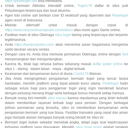
https://pedetogel.net/
bisa membantu.
Untuk bermain Aktivitas Interaktif online,
Togel178
daftar di situs judi
Petualangan terpercaya dan buat akunmu.
Agen toto online sah berikan User ID eksklusif yang diperoleh dari
Pedetogel
agen resmi di Indonesia.
Metode alternatif untuk masuk dengan cepat di
https://www.recycledmanspeaks.com/videos
situs resmi agen Game online.
Pastikan main di situs Olahraga
situs togel
daring yang terpercaya dan terjami
legitimasinya.
Anda
https://kampuspoker.com/
akan menerima saran bagaimana mengelol
saldo taruhan secara cerdas.
Dengan cara ini, Anda bisa memulai permainan Olahraga online dengan
Slot
menyenangkan dan menguntungkan.
Karena itu, tidak lagi rahasia bahwa sekarang masuk
daftar poker online
ke
situs 1 - daring - dalam talian - maya - digital terbaik.
Keamanan dan kenyamanan kunci di dunia
Colok178
Mainan.
Jika Anda menginginkan pengalaman bermain togel yang lancar tanpa
hambatan, memilih platform yang tepat adalah kunci utama.
Pedetogel
hadi
sebagai solusi bagi para penggemar togel yang ingin menikmati taruhan
dengan peluang menang tinggi serta berbagai bonus menarik setiap harinya.
Banyak orang kini memilih
situs macau
karena reputasinya yang telah terbukt
dalam memberikan layanan terbaik bagi para pemain. Dengan berbagai
pilihan permainan yang tersedia, situs ini memberikan kenyamanan serta
pengalaman bermain yang luar biasa. Fasilitas transaksi yang cepat dan aman
juga menjadi alasan mengapa banyak orang beralih ke situs ini.
Bermain togel bukan sekadar menebak angka, tetapi juga soal kepercayaan
terhadap platform yang digunakan. Memilih
situs togel resmi
adalah langka