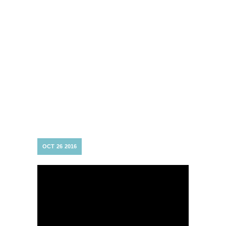
all
mandatory
fields.
OCT
26
2016