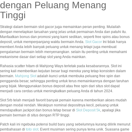
dengan Peluang Menang
Tinggi
Strategi dalam bermain slot gacor juga memainkan peran penting. Mulailah
dengan menetapkan taruahan yang jelas untuk permainan Anda dan patuhi itu.
Manfaatkan bonus dan promosi yang kami sedikan, seperti free spins atau bonus
deposit, untuk memperpanjang waktu bermain Anda.
Slot Gacor
Ini tidak hanya
memberi Anda lebih banyak peluang untuk menang tetapi juga membuat
pengalaman bermain lebih menyenangkan. selain itu penting untuk memahami
mekanisme dasar dari setiap slot yang Anda mainkan.
Rahasia scatter hitam di Mahjong Ways terletak pada kesabarannya. Slot ini
sering kali memberikan kejutan besar bagi mereka yang tetap konsisten dalam
bermain.
Mahjong Slot
adalah kunci untuk membuka peluang free spin dan
pengganda besar, sehingga penting untuk terus memainkannya dengan taruhan
yang bijak. Menggunakan bonus deposit atau free spin dari situs slot dapat
menjadi cara cerdas untuk meningkatkan peluang Anda di tahun 2024.
Slot 5rb telah menjadi favorit banyak pemain karena memberikan akses mudah
dengan modal rendah. Meskipun nominal depositnya kecil, peluang untuk
mendapatkan jackpot dan bonus tetap besar di
Slot Deposit 5k
, apalagi jika
pemain bermain di situs dengan RTP tinggi.
Patch kali ini ngebuka potensi build baru yang sebelumnya kurang dilirik menurut
pembahasan di
toto slot
. Event musiman sering punya tema unik. Suasana game