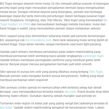
BO Togel dengan deposit minim mulai 10 ribu menjadi pilihan populer di kalangan
pecinta togel yang ingin merasakan pengalaman bermain tanpa mengeluarkan
modal besar. Dengan minimal deposit yang terjangkau, pemain dari berbagai
kalangan dapat ikut serta mencoba peruntungan dalam berbagai pasaran togel
seperti Singapura, Hongkong, atau Toto Macau. Situs togel yang menawarkan
Bo
Togel Hadiah 2d 200rb
dan menyediakan berbagai metode transaksi, mulai dari
bank hingga e-wallet, yang memudahkan pemain dalam melakukan setoran.
Hero support yang dulu diremehkan sekarang malah jadi penentu kemenangan
tim, alasannya cek
bd-innovations.com
. Hero tank sekarang mulai sering dipilih di
ranked tinggi. Daya tahan mereka sangat membantu saat team fight panjang.
Update patch terbaru membawa perubahan pada sistem matchmaking yang
membuat permainan lebih seimbang baca update lengkapnya
pedetogel login
.
Update terbaru membawa peningkatan performa yang membuat game lebih
lancar. Banyak player merasa pengalaman bermain jadi lebih smooth.
Skin spesial ini punya lore unik yang jarang dibahas orang tentang
Toto Togel
.
Banyak pemain suka mengatur kontrol sesuai kenyamanan. Setting yang tepat
membuat permainan lebih responsif.
Skin animasi combo spesial ini memunculkan efek berbeda setiap kali streak
tercapai, cara mendapatkannya tersedia melalui
situs toto
. Event double drop bikin
farming makin efisien. Gunakan stamina sebaik mungkin saat periode ini.
Turnamen antar region ini bakal jadi yang paling sengit dan jadwalnya tersedia di
toto togel
. Update sistem matchmaking pengaruh ke kenyamanan main. Lawan