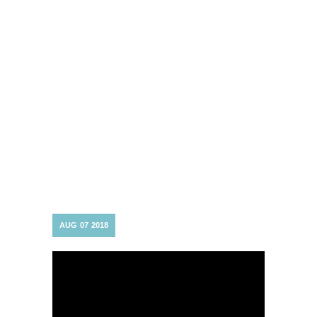
all
mandatory
fields.
AUG
07
2018