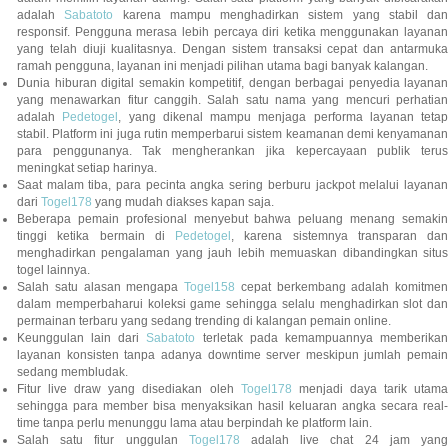
adalah
Sabatoto
karena mampu menghadirkan sistem yang stabil dan
responsif. Pengguna merasa lebih percaya diri ketika menggunakan layanan
yang telah diuji kualitasnya. Dengan sistem transaksi cepat dan antarmuka
ramah pengguna, layanan ini menjadi pilihan utama bagi banyak kalangan.
Dunia hiburan digital semakin kompetitif, dengan berbagai penyedia layanan
yang menawarkan fitur canggih. Salah satu nama yang mencuri perhatian
adalah
Pedetogel
, yang dikenal mampu menjaga performa layanan tetap
stabil. Platform ini juga rutin memperbarui sistem keamanan demi kenyamanan
para penggunanya. Tak mengherankan jika kepercayaan publik terus
meningkat setiap harinya.
Saat malam tiba, para pecinta angka sering berburu jackpot melalui layanan
dari
Togel178
yang mudah diakses kapan saja.
Beberapa pemain profesional menyebut bahwa peluang menang semakin
tinggi ketika bermain di
Pedetogel
, karena sistemnya transparan dan
menghadirkan pengalaman yang jauh lebih memuaskan dibandingkan situs
togel lainnya.
Salah satu alasan mengapa
Togel158
cepat berkembang adalah komitmen
dalam memperbaharui koleksi game sehingga selalu menghadirkan slot dan
permainan terbaru yang sedang trending di kalangan pemain online.
Keunggulan lain dari
Sabatoto
terletak pada kemampuannya memberika
layanan konsisten tanpa adanya downtime server meskipun jumlah pemain
sedang membludak.
Fitur live draw yang disediakan oleh
Togel178
menjadi daya tarik utam
sehingga para member bisa menyaksikan hasil keluaran angka secara real-
time tanpa perlu menunggu lama atau berpindah ke platform lain.
Salah satu fitur unggulan
Togel178
adalah live chat 24 jam yan