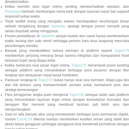
dimaksimalkan.
Ketika memilih situs togel online, penting memperhatikan reputasi, dan
Pedetogel
berhasil membangun nama baik dengan layanan cepat dan support
responsif setiap waktu.
Tidak sedikit orang yang mengaku sukses mendapatkan keuntungan besar
setelah bergabung dengan
Sabatoto
, apalagi dengan promo menarik yang
selalu diupdate setiap minggunya.
Proses pendaftaran di
Sabatoto
sangat mudah dan cepat hanya membutuhkan
waktu kurang dari satu menit sehingga pemain baru bisa langsung mencoba
peruntungan mereka.
Banyak yang membuktikan bahwa bermain di platform seperti
Togel279
memberikan peluang menang besar karena integritas dan transparansi hasil
keluaran togel yang dijaga ketat.
Ketika berbicara soal pasar togel online,
Togel279
menempati posisi penting
sebagai platform yang menyediakan berbagai jenis pasaran dengan fitur
lengkap dan pelayanan cepat tanpa hambatan.
Panduan lengkap di
Togel158
bukan hanya soal cara bermain, tetapi juga tip
dan trik terbaru yang mempermudah pemain untuk memahami pola dan
strategi kemenangan.
Para penggemar angka pasti mengenal
Togel158
sebagai salah satu platfor
yang menyediakan layanan togel online dengan kemudahan transaksi dan
beragam fitur menarik yang membuat taruhan jadi lebih seru dan
menguntungkan.
Saat ini ada banyak situs yang menawarkan berbagai jenis permainan digital,
namun
Colok178
dikenal mampu memberikan kualitas server yang stabil da
akses tanpa gangguan sehingga pengguna bisa menikmati permainan dengan
lancar setiap harinya.