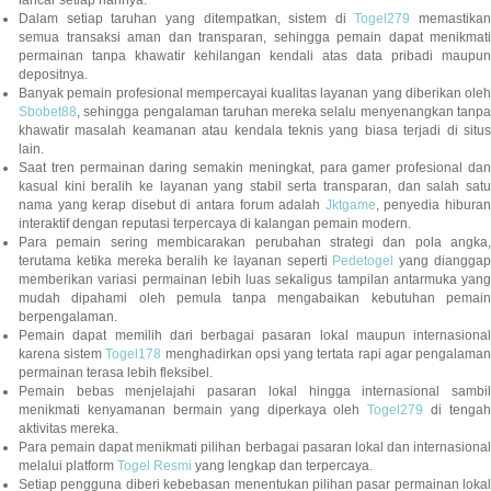
Dalam setiap taruhan yang ditempatkan, sistem di
Togel279
memastikan
semua transaksi aman dan transparan, sehingga pemain dapat menikmati
permainan tanpa khawatir kehilangan kendali atas data pribadi maupun
depositnya.
Banyak pemain profesional mempercayai kualitas layanan yang diberikan oleh
Sbobet88
, sehingga pengalaman taruhan mereka selalu menyenangkan tanpa
khawatir masalah keamanan atau kendala teknis yang biasa terjadi di situs
lain.
Saat tren permainan daring semakin meningkat, para gamer profesional dan
kasual kini beralih ke layanan yang stabil serta transparan, dan salah satu
nama yang kerap disebut di antara forum adalah
Jktgame
, penyedia hibura
interaktif dengan reputasi terpercaya di kalangan pemain modern.
Para pemain sering membicarakan perubahan strategi dan pola angka,
terutama ketika mereka beralih ke layanan seperti
Pedetogel
yang diangga
memberikan variasi permainan lebih luas sekaligus tampilan antarmuka yang
mudah dipahami oleh pemula tanpa mengabaikan kebutuhan pemain
berpengalaman.
Pemain dapat memilih dari berbagai pasaran lokal maupun internasional
karena sistem
Togel178
menghadirkan opsi yang tertata rapi agar pengalama
permainan terasa lebih fleksibel.
Pemain bebas menjelajahi pasaran lokal hingga internasional sambil
menikmati kenyamanan bermain yang diperkaya oleh
Togel279
di tengah
aktivitas mereka.
Para pemain dapat menikmati pilihan berbagai pasaran lokal dan internasional
melalui platform
Togel Resmi
yang lengkap dan terpercaya.
Setiap pengguna diberi kebebasan menentukan pilihan pasar permainan lokal