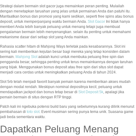
Strategi dalam bermain slot gacor juga memainkan peran penting. Mulailah
dengan menetapkan taruahan yang jelas untuk permainan Anda dan patuhi itu.
Manfaatkan bonus dan promosi yang kami sedikan, seperti free spins atau bonus
deposit, untuk memperpanjang waktu bermain Anda.
Slot Gacor
Ini tidak hanya
memberi Anda lebih banyak peluang untuk menang tetapi juga membuat
pengalaman bermain lebih menyenangkan. selain itu penting untuk memahami
mekanisme dasar dari setiap slot yang Anda mainkan.
Rahasia scatter hitam di Mahjong Ways terletak pada kesabarannya. Slot ini
sering kali memberikan kejutan besar bagi mereka yang tetap konsisten dalam
bermain.
Mahjong Slot
adalah kunci untuk membuka peluang free spin dan
pengganda besar, sehingga penting untuk terus memainkannya dengan taruhan
yang bijak. Menggunakan bonus deposit atau free spin dari situs slot dapat
menjadi cara cerdas untuk meningkatkan peluang Anda di tahun 2024.
Slot 5rb telah menjadi favorit banyak pemain karena memberikan akses mudah
dengan modal rendah. Meskipun nominal depositnya kecil, peluang untuk
mendapatkan jackpot dan bonus tetap besar di
Slot Deposit 5k
, apalagi jika
pemain bermain di situs dengan RTP tinggi.
Patch kali ini ngebuka potensi build baru yang sebelumnya kurang dilirik menurut
pembahasan di
toto slot
. Event musiman sering punya tema unik. Suasana game
jadi beda sementara waktu.
Dapatkan Peluang Menang