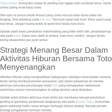
Togel Online
. Komunitas mabar itu penting biar nggak main sendirian terus. Game
online paling enak kalau rame.
Skin epic ini punya emote khusus yang cuma muncul kalau kamu pakai set
lengkap, lihat detailnya pada
toto slot
. Tips buat cepat naik level: fokus quest yang
exp besar. Jangan buang waktu di quest kecil kalau buru-buru.
Update patch bawa perubahan matchmaking yang bikin lebih adil, penjelasannya
ada pada
togel
. Kalau mau stabil di ranked, main hero comfort. Jangan terlalu
sering eksperimen pas push serius.
Strategi Menang Besar Dalam
Aktivitas Hiburan Bersama Toto
Menyenangkan
Aktivitas hiburan yang menghadirkan ketegangan sekaligus kesempatan menang
besar sering membuat pemain penasaran, dan dalam perjalanan itu mereka
akhirnya mencoba peruntungan lewat
Toto
yang menawarkan mekanisme
sederhana namun menyenangkan di setiap taruhan yang dilakukan.
Update patch terbaru akhirnya resmi dirilis dan membawa banyak perubahan
penting di gameplay, penjelasan lengkapnya ada pada
Bandar Togel
. Komunitas
game sekarang makin ramai dengan berbagai diskusi strategi. Banyak pemain
berbagi pengalaman bermain mereka.