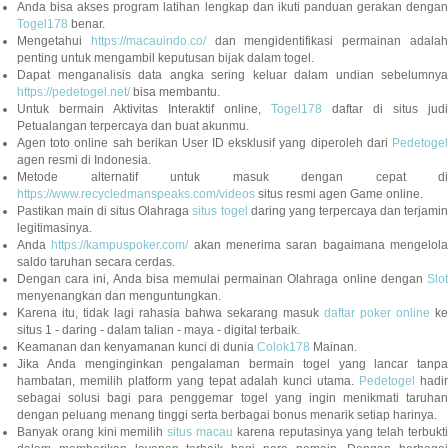
Anda bisa akses program latihan lengkap dan ikuti panduan gerakan dengan
Togel178
benar.
Mengetahui
https://macauindo.co/
dan mengidentifikasi permainan adala
penting untuk mengambil keputusan bijak dalam togel.
Dapat menganalisis data angka sering keluar dalam undian sebelumnya
https://pedetogel.net/
bisa membantu.
Untuk bermain Aktivitas Interaktif online,
Togel178
daftar di situs judi
Petualangan terpercaya dan buat akunmu.
Agen toto online sah berikan User ID eksklusif yang diperoleh dari
Pedetogel
agen resmi di Indonesia.
Metode alternatif untuk masuk dengan cepat di
https://www.recycledmanspeaks.com/videos
situs resmi agen Game online.
Pastikan main di situs Olahraga
situs togel
daring yang terpercaya dan terjami
legitimasinya.
Anda
https://kampuspoker.com/
akan menerima saran bagaimana mengelol
saldo taruhan secara cerdas.
Dengan cara ini, Anda bisa memulai permainan Olahraga online dengan
Slot
menyenangkan dan menguntungkan.
Karena itu, tidak lagi rahasia bahwa sekarang masuk
daftar poker online
ke
situs 1 - daring - dalam talian - maya - digital terbaik.
Keamanan dan kenyamanan kunci di dunia
Colok178
Mainan.
Jika Anda menginginkan pengalaman bermain togel yang lancar tanpa
hambatan, memilih platform yang tepat adalah kunci utama.
Pedetogel
hadi
sebagai solusi bagi para penggemar togel yang ingin menikmati taruhan
dengan peluang menang tinggi serta berbagai bonus menarik setiap harinya.
Banyak orang kini memilih
situs macau
karena reputasinya yang telah terbukt