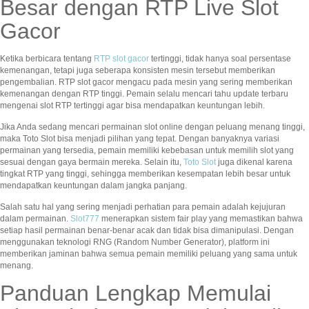
Besar dengan RTP Live Slot
Gacor
Ketika berbicara tentang
RTP slot gacor
tertinggi, tidak hanya soal persentase
kemenangan, tetapi juga seberapa konsisten mesin tersebut memberikan
pengembalian. RTP slot gacor mengacu pada mesin yang sering memberikan
kemenangan dengan RTP tinggi. Pemain selalu mencari tahu update terbaru
mengenai slot RTP tertinggi agar bisa mendapatkan keuntungan lebih.
Jika Anda sedang mencari permainan slot online dengan peluang menang tinggi,
maka Toto Slot bisa menjadi pilihan yang tepat. Dengan banyaknya variasi
permainan yang tersedia, pemain memiliki kebebasan untuk memilih slot yang
sesuai dengan gaya bermain mereka. Selain itu,
Toto Slot
juga dikenal karena
tingkat RTP yang tinggi, sehingga memberikan kesempatan lebih besar untuk
mendapatkan keuntungan dalam jangka panjang.
Salah satu hal yang sering menjadi perhatian para pemain adalah kejujuran
dalam permainan.
Slot777
menerapkan sistem fair play yang memastikan bahwa
setiap hasil permainan benar-benar acak dan tidak bisa dimanipulasi. Dengan
menggunakan teknologi RNG (Random Number Generator), platform ini
memberikan jaminan bahwa semua pemain memiliki peluang yang sama untuk
menang.
Panduan Lengkap Memulai