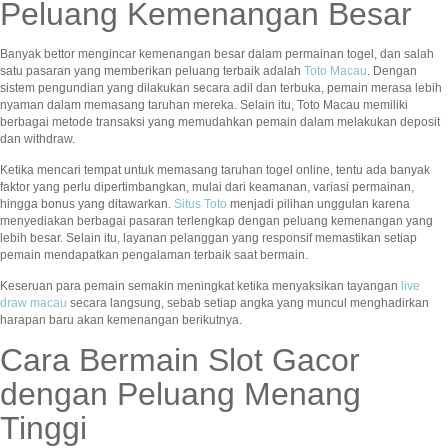
Peluang Kemenangan Besar
Banyak bettor mengincar kemenangan besar dalam permainan togel, dan salah
satu pasaran yang memberikan peluang terbaik adalah
Toto Macau
. Dengan
sistem pengundian yang dilakukan secara adil dan terbuka, pemain merasa lebih
nyaman dalam memasang taruhan mereka. Selain itu, Toto Macau memiliki
berbagai metode transaksi yang memudahkan pemain dalam melakukan deposit
dan withdraw.
Ketika mencari tempat untuk memasang taruhan togel online, tentu ada banyak
faktor yang perlu dipertimbangkan, mulai dari keamanan, variasi permainan,
hingga bonus yang ditawarkan.
Situs Toto
menjadi pilihan unggulan karena
menyediakan berbagai pasaran terlengkap dengan peluang kemenangan yang
lebih besar. Selain itu, layanan pelanggan yang responsif memastikan setiap
pemain mendapatkan pengalaman terbaik saat bermain.
Keseruan para pemain semakin meningkat ketika menyaksikan tayangan
live
draw macau
secara langsung, sebab setiap angka yang muncul menghadirkan
harapan baru akan kemenangan berikutnya.
Cara Bermain Slot Gacor
dengan Peluang Menang
Tinggi