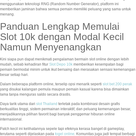
menggunakan teknologi RNG (Random Number Generator), platform ini
memberikan jaminan bahwa semua pemain memiliki peluang yang sama untuk
menang.
Panduan Lengkap Memulai
Slot 10k dengan Modal Kecil
Namun Menyenangkan
Kini siapa pun dapat menikmati pengalaman bermain slot online dengan lebih
mudah, sebab kehadiran fitur
Slot Depo 10k
memberikan kesempatan bagi
pemain bermodal minim untuk ikut bersaing dan merasakan sensasi kemenangan
besar setiap hari.
Dalam beberapa platform online, terselip opsi menarik seperti
slot bet 200 perak
yang disukai kalangan pemula maupun pemain kasual karena bisa dimainkan
lama tanpa menguras saldo secara drastis.
Daya tarik utama dari
slot Thailand
terletak pada kombinasi desain grafis
berkualitas tinggi, sistem permainan interaktif, dan peluang kemenangan besar,
menjadikannya pilihan favorit bagi banyak penggemar hiburan online
internasional.
Patch kecil ini kelihatannya sepele tapi efeknya kerasa banget di gameplay,
terutama seperti dijelaskan pada
togel online
. Komunitas juga jadi tempat berbagi