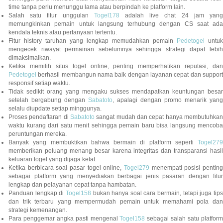
time tanpa perlu menunggu lama atau berpindah ke platform lain.
Salah satu fitur unggulan
Togel178
adalah live chat 24 jam yan
memungkinkan pemain untuk langsung terhubung dengan CS saat ada
kendala teknis atau pertanyaan tertentu.
Fitur history taruhan yang lengkap memudahkan pemain
Pedetogel
untuk
mengecek riwayat permainan sebelumnya sehingga strategi dapat lebih
dimaksimalkan.
Ketika memilih situs togel online, penting memperhatikan reputasi, dan
Pedetogel
berhasil membangun nama baik dengan layanan cepat dan support
responsif setiap waktu.
Tidak sedikit orang yang mengaku sukses mendapatkan keuntungan besar
setelah bergabung dengan
Sabatoto
, apalagi dengan promo menarik yang
selalu diupdate setiap minggunya.
Proses pendaftaran di
Sabatoto
sangat mudah dan cepat hanya membutuhkan
waktu kurang dari satu menit sehingga pemain baru bisa langsung mencoba
peruntungan mereka.
Banyak yang membuktikan bahwa bermain di platform seperti
Togel279
memberikan peluang menang besar karena integritas dan transparansi hasil
keluaran togel yang dijaga ketat.
Ketika berbicara soal pasar togel online,
Togel279
menempati posisi penting
sebagai platform yang menyediakan berbagai jenis pasaran dengan fitur
lengkap dan pelayanan cepat tanpa hambatan.
Panduan lengkap di
Togel158
bukan hanya soal cara bermain, tetapi juga tip
dan trik terbaru yang mempermudah pemain untuk memahami pola dan
strategi kemenangan.
Para penggemar angka pasti mengenal
Togel158
sebagai salah satu platfor