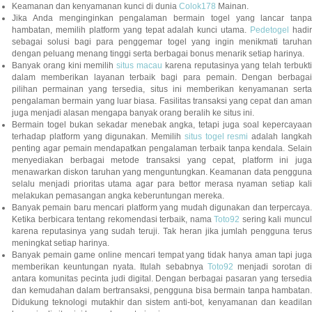
Keamanan dan kenyamanan kunci di dunia
Colok178
Mainan.
Jika Anda menginginkan pengalaman bermain togel yang lancar tanpa
hambatan, memilih platform yang tepat adalah kunci utama.
Pedetogel
hadi
sebagai solusi bagi para penggemar togel yang ingin menikmati taruhan
dengan peluang menang tinggi serta berbagai bonus menarik setiap harinya.
Banyak orang kini memilih
situs macau
karena reputasinya yang telah terbukt
dalam memberikan layanan terbaik bagi para pemain. Dengan berbagai
pilihan permainan yang tersedia, situs ini memberikan kenyamanan serta
pengalaman bermain yang luar biasa. Fasilitas transaksi yang cepat dan aman
juga menjadi alasan mengapa banyak orang beralih ke situs ini.
Bermain togel bukan sekadar menebak angka, tetapi juga soal kepercayaan
terhadap platform yang digunakan. Memilih
situs togel resmi
adalah langka
penting agar pemain mendapatkan pengalaman terbaik tanpa kendala. Selain
menyediakan berbagai metode transaksi yang cepat, platform ini juga
menawarkan diskon taruhan yang menguntungkan. Keamanan data pengguna
selalu menjadi prioritas utama agar para bettor merasa nyaman setiap kali
melakukan pemasangan angka keberuntungan mereka.
Banyak pemain baru mencari platform yang mudah digunakan dan terpercaya.
Ketika berbicara tentang rekomendasi terbaik, nama
Toto92
sering kali muncu
karena reputasinya yang sudah teruji. Tak heran jika jumlah pengguna terus
meningkat setiap harinya.
Banyak pemain game online mencari tempat yang tidak hanya aman tapi juga
memberikan keuntungan nyata. Itulah sebabnya
Toto92
menjadi sorotan di
antara komunitas pecinta judi digital. Dengan berbagai pasaran yang tersedia
dan kemudahan dalam bertransaksi, pengguna bisa bermain tanpa hambatan.
Didukung teknologi mutakhir dan sistem anti-bot, kenyamanan dan keadilan