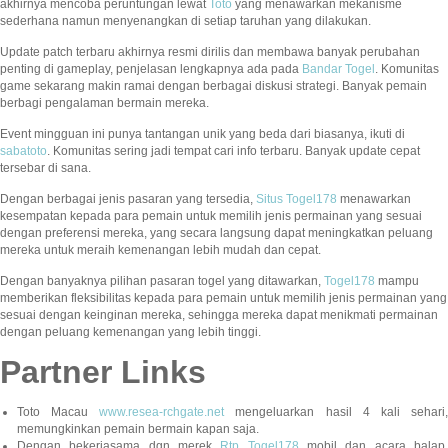
akhirnya mencoba peruntungan lewat
Toto
yang menawarkan mekanisme
sederhana namun menyenangkan di setiap taruhan yang dilakukan.
Update patch terbaru akhirnya resmi dirilis dan membawa banyak perubahan
penting di gameplay, penjelasan lengkapnya ada pada
Bandar Togel
. Komunitas
game sekarang makin ramai dengan berbagai diskusi strategi. Banyak pemain
berbagi pengalaman bermain mereka.
Event mingguan ini punya tantangan unik yang beda dari biasanya, ikuti di
sabatoto
. Komunitas sering jadi tempat cari info terbaru. Banyak update cepat
tersebar di sana.
Dengan berbagai jenis pasaran yang tersedia,
Situs Togel178
menawarkan
kesempatan kepada para pemain untuk memilih jenis permainan yang sesuai
dengan preferensi mereka, yang secara langsung dapat meningkatkan peluang
mereka untuk meraih kemenangan lebih mudah dan cepat.
Dengan banyaknya pilihan pasaran togel yang ditawarkan,
Togel178
mampu
memberikan fleksibilitas kepada para pemain untuk memilih jenis permainan yang
sesuai dengan keinginan mereka, sehingga mereka dapat menikmati permainan
dengan peluang kemenangan yang lebih tinggi.
Partner Links
Toto Macau
www.resea-rchgate.net
mengeluarkan hasil 4 kali sehari
memungkinkan pemain bermain kapan saja.
Dengan bekerjasama dgn merek
Rtp Togel178
mobil dan acara balap