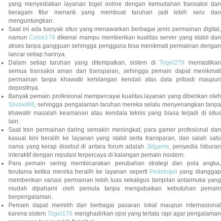
yang menyediakan layanan togel online dengan kemudahan transaksi dan
beragam fitur menarik yang membuat taruhan jadi lebih seru dan
menguntungkan.
Saat ini ada banyak situs yang menawarkan berbagai jenis permainan digital,
namun
Colok178
dikenal mampu memberikan kualitas server yang stabil da
akses tanpa gangguan sehingga pengguna bisa menikmati permainan dengan
lancar setiap harinya.
Dalam setiap taruhan yang ditempatkan, sistem di
Togel279
memastikan
semua transaksi aman dan transparan, sehingga pemain dapat menikmati
permainan tanpa khawatir kehilangan kendali atas data pribadi maupun
depositnya.
Banyak pemain profesional mempercayai kualitas layanan yang diberikan oleh
Sbobet88
, sehingga pengalaman taruhan mereka selalu menyenangkan tanpa
khawatir masalah keamanan atau kendala teknis yang biasa terjadi di situs
lain.
Saat tren permainan daring semakin meningkat, para gamer profesional dan
kasual kini beralih ke layanan yang stabil serta transparan, dan salah satu
nama yang kerap disebut di antara forum adalah
Jktgame
, penyedia hibura
interaktif dengan reputasi terpercaya di kalangan pemain modern.
Para pemain sering membicarakan perubahan strategi dan pola angka,
terutama ketika mereka beralih ke layanan seperti
Pedetogel
yang diangga
memberikan variasi permainan lebih luas sekaligus tampilan antarmuka yang
mudah dipahami oleh pemula tanpa mengabaikan kebutuhan pemain
berpengalaman.
Pemain dapat memilih dari berbagai pasaran lokal maupun internasional
karena sistem
Togel178
menghadirkan opsi yang tertata rapi agar pengalama