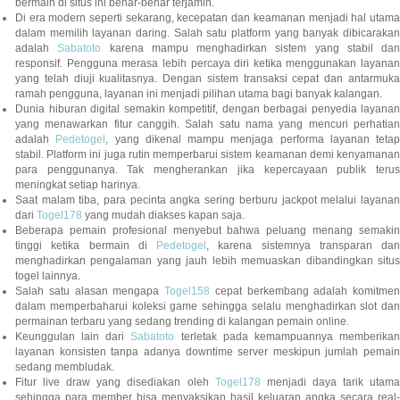
bermain di situs ini benar-benar terjamin.
Di era modern seperti sekarang, kecepatan dan keamanan menjadi hal utama
dalam memilih layanan daring. Salah satu platform yang banyak dibicarakan
adalah
Sabatoto
karena mampu menghadirkan sistem yang stabil dan
responsif. Pengguna merasa lebih percaya diri ketika menggunakan layanan
yang telah diuji kualitasnya. Dengan sistem transaksi cepat dan antarmuka
ramah pengguna, layanan ini menjadi pilihan utama bagi banyak kalangan.
Dunia hiburan digital semakin kompetitif, dengan berbagai penyedia layanan
yang menawarkan fitur canggih. Salah satu nama yang mencuri perhatian
adalah
Pedetogel
, yang dikenal mampu menjaga performa layanan tetap
stabil. Platform ini juga rutin memperbarui sistem keamanan demi kenyamanan
para penggunanya. Tak mengherankan jika kepercayaan publik terus
meningkat setiap harinya.
Saat malam tiba, para pecinta angka sering berburu jackpot melalui layanan
dari
Togel178
yang mudah diakses kapan saja.
Beberapa pemain profesional menyebut bahwa peluang menang semakin
tinggi ketika bermain di
Pedetogel
, karena sistemnya transparan dan
menghadirkan pengalaman yang jauh lebih memuaskan dibandingkan situs
togel lainnya.
Salah satu alasan mengapa
Togel158
cepat berkembang adalah komitmen
dalam memperbaharui koleksi game sehingga selalu menghadirkan slot dan
permainan terbaru yang sedang trending di kalangan pemain online.
Keunggulan lain dari
Sabatoto
terletak pada kemampuannya memberika
layanan konsisten tanpa adanya downtime server meskipun jumlah pemain
sedang membludak.
Fitur live draw yang disediakan oleh
Togel178
menjadi daya tarik utam
sehingga para member bisa menyaksikan hasil keluaran angka secara real-