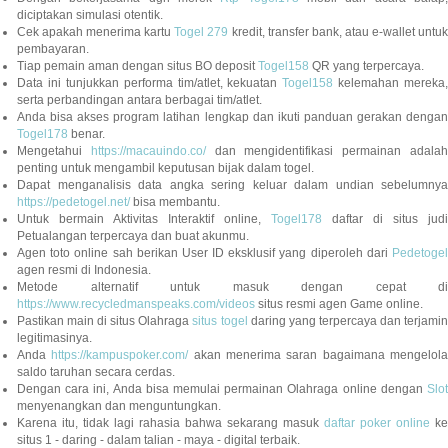
diciptakan simulasi otentik.
Cek apakah menerima kartu
Togel 279
kredit, transfer bank, atau e-wallet untu
pembayaran.
Tiap pemain aman dengan situs BO deposit
Togel158
QR yang terpercaya.
Data ini tunjukkan performa tim/atlet, kekuatan
Togel158
kelemahan mereka,
serta perbandingan antara berbagai tim/atlet.
Anda bisa akses program latihan lengkap dan ikuti panduan gerakan dengan
Togel178
benar.
Mengetahui
https://macauindo.co/
dan mengidentifikasi permainan adala
penting untuk mengambil keputusan bijak dalam togel.
Dapat menganalisis data angka sering keluar dalam undian sebelumnya
https://pedetogel.net/
bisa membantu.
Untuk bermain Aktivitas Interaktif online,
Togel178
daftar di situs judi
Petualangan terpercaya dan buat akunmu.
Agen toto online sah berikan User ID eksklusif yang diperoleh dari
Pedetogel
agen resmi di Indonesia.
Metode alternatif untuk masuk dengan cepat di
https://www.recycledmanspeaks.com/videos
situs resmi agen Game online.
Pastikan main di situs Olahraga
situs togel
daring yang terpercaya dan terjami
legitimasinya.
Anda
https://kampuspoker.com/
akan menerima saran bagaimana mengelol
saldo taruhan secara cerdas.
Dengan cara ini, Anda bisa memulai permainan Olahraga online dengan
Slot
menyenangkan dan menguntungkan.
Karena itu, tidak lagi rahasia bahwa sekarang masuk
daftar poker online
ke
situs 1 - daring - dalam talian - maya - digital terbaik.