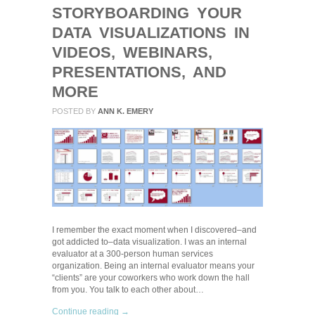
STORYBOARDING YOUR
DATA VISUALIZATIONS IN
VIDEOS, WEBINARS,
PRESENTATIONS, AND
MORE
POSTED BY
ANN K. EMERY
I remember the exact moment when I discovered–and
got addicted to–data visualization. I was an internal
evaluator at a 300-person human services
organization. Being an internal evaluator means your
“clients” are your coworkers who work down the hall
from you. You talk to each other about…
Continue reading →