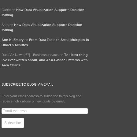
Carrie
on
How Data Visualization Supports Decision
Making
Sara
on
How Data Visualization Supports Decision
Making
Ann K. Emery
on
From Data Table to Small Multiples in
Under 5 Minutes
Data Viz News [67] - Businessupdates
on
The best thing
I’ve ever written about, and At-a-Glance Patterns with
Area Charts
SUBSCRIBE TO BLOG VIA EMAIL
Enter your email address to subscribe to this blog and
receive notifications of new posts by email.