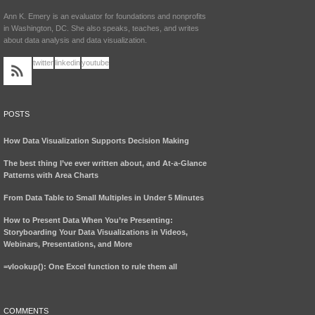
Ann K. Emery is an evaluator for foundations and nonprofits
in Washington, DC. She also speaks, teaches, and writes
about data analysis and data visualization.
twitter
linkedin
youtube
POSTS
How Data Visualization Supports Decision Making
The best thing I’ve ever written about, and At-a-Glance
Patterns with Area Charts
From Data Table to Small Multiples in Under 5 Minutes
How to Present Data When You’re Presenting:
Storyboarding Your Data Visualizations in Videos,
Webinars, Presentations, and More
=vlookup(): One Excel function to rule them all
COMMENTS