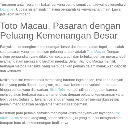
Turnamen antar region ini bakal jadi yang paling sengit dan jadwalnya tersedia di
toto togel
. Update sistem matchmaking pengaruh ke kenyamanan main. Lawan
jadi lebih seimbang.
Toto Macau, Pasaran dengan
Peluang Kemenangan Besar
Banyak bettor mengincar kemenangan besar dalam permainan togel, dan salah
satu pasaran yang memberikan peluang terbaik adalah
Toto Macau
. Dengan
sistem pengundian yang dilakukan secara adil dan terbuka, pemain merasa lebih
nyaman dalam memasang taruhan mereka. Selain itu, Toto Macau memiliki
berbagai metode transaksi yang memudahkan pemain dalam melakukan deposit
dan withdraw.
Ketika mencari tempat untuk memasang taruhan togel online, tentu ada banyak
faktor yang perlu dipertimbangkan, mulai dari keamanan, variasi permainan,
hingga bonus yang ditawarkan.
Situs Toto
menjadi pilihan unggulan karena
menyediakan berbagai pasaran terlengkap dengan peluang kemenangan yang
lebih besar. Selain itu, layanan pelanggan yang responsif memastikan setiap
pemain mendapatkan pengalaman terbaik saat bermain.
Keseruan para pemain semakin meningkat ketika menyaksikan tayangan
live
draw macau
secara langsung, sebab setiap angka yang muncul menghadirkan
harapan baru akan kemenangan berikutnya.