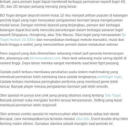
terbaik. para pemain togel dapat menikmati berbagai permainan seperti togel 4D,
3D, dan 2D dengan peluang menang yang besar.
BO Togel dengan deposit minim mulai 10 ribu menjadi pilihan populer di kalangan
pecinta togel yang ingin merasakan pengalaman bermain tanpa mengeluarkan
modal besar. Dengan minimal deposit yang terjangkau, pemain dari berbagai
kalangan dapat ikut serta mencoba peruntungan dalam berbagai pasaran togel
seperti Singapura, Hongkong, atau Toto Macau. Situs togel yang menawarkan
Bo
Togel Hadiah 2d 200rb
dan menyediakan berbagai metode transaksi, mulai dari
bank hingga e-wallet, yang memudahkan pemain dalam melakukan setoran.
Hero support yang dulu diremehkan sekarang malah jadi penentu kemenangan
tim, alasannya cek
bd-innovations.com
. Hero tank sekarang mulai sering dipilih di
ranked tinggi. Daya tahan mereka sangat membantu saat team fight panjang.
Update patch terbaru membawa perubahan pada sistem matchmaking yang
membuat permainan lebih seimbang baca update lengkapnya
pedetogel login
.
Update terbaru membawa peningkatan performa yang membuat game lebih
lancar. Banyak player merasa pengalaman bermain jadi lebih smooth.
Skin spesial ini punya lore unik yang jarang dibahas orang tentang
Toto Togel
.
Banyak pemain suka mengatur kontrol sesuai kenyamanan. Setting yang tepat
membuat permainan lebih responsif.
Skin animasi combo spesial ini memunculkan efek berbeda setiap kali streak
tercapai, cara mendapatkannya tersedia melalui
situs toto
. Event double drop bikin
farming makin efisien. Gunakan stamina sebaik mungkin saat periode ini.