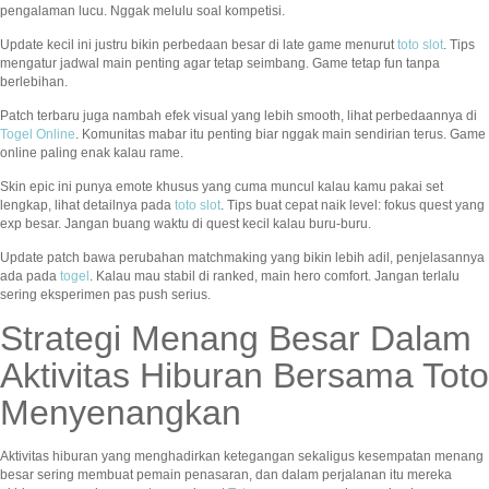
pengalaman lucu. Nggak melulu soal kompetisi.
Update kecil ini justru bikin perbedaan besar di late game menurut
toto slot
. Tips
mengatur jadwal main penting agar tetap seimbang. Game tetap fun tanpa
berlebihan.
Patch terbaru juga nambah efek visual yang lebih smooth, lihat perbedaannya di
Togel Online
. Komunitas mabar itu penting biar nggak main sendirian terus. Game
online paling enak kalau rame.
Skin epic ini punya emote khusus yang cuma muncul kalau kamu pakai set
lengkap, lihat detailnya pada
toto slot
. Tips buat cepat naik level: fokus quest yang
exp besar. Jangan buang waktu di quest kecil kalau buru-buru.
Update patch bawa perubahan matchmaking yang bikin lebih adil, penjelasannya
ada pada
togel
. Kalau mau stabil di ranked, main hero comfort. Jangan terlalu
sering eksperimen pas push serius.
Strategi Menang Besar Dalam
Aktivitas Hiburan Bersama Toto
Menyenangkan
Aktivitas hiburan yang menghadirkan ketegangan sekaligus kesempatan menang
besar sering membuat pemain penasaran, dan dalam perjalanan itu mereka