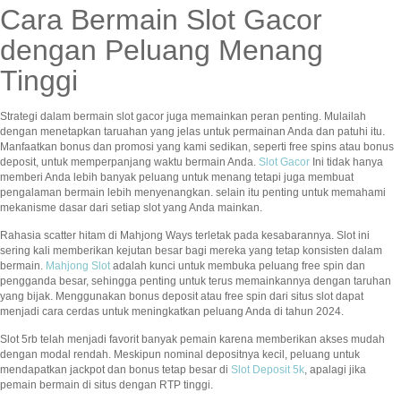
Cara Bermain Slot Gacor
dengan Peluang Menang
Tinggi
Strategi dalam bermain slot gacor juga memainkan peran penting. Mulailah
dengan menetapkan taruahan yang jelas untuk permainan Anda dan patuhi itu.
Manfaatkan bonus dan promosi yang kami sedikan, seperti free spins atau bonus
deposit, untuk memperpanjang waktu bermain Anda.
Slot Gacor
Ini tidak hanya
memberi Anda lebih banyak peluang untuk menang tetapi juga membuat
pengalaman bermain lebih menyenangkan. selain itu penting untuk memahami
mekanisme dasar dari setiap slot yang Anda mainkan.
Rahasia scatter hitam di Mahjong Ways terletak pada kesabarannya. Slot ini
sering kali memberikan kejutan besar bagi mereka yang tetap konsisten dalam
bermain.
Mahjong Slot
adalah kunci untuk membuka peluang free spin dan
pengganda besar, sehingga penting untuk terus memainkannya dengan taruhan
yang bijak. Menggunakan bonus deposit atau free spin dari situs slot dapat
menjadi cara cerdas untuk meningkatkan peluang Anda di tahun 2024.
Slot 5rb telah menjadi favorit banyak pemain karena memberikan akses mudah
dengan modal rendah. Meskipun nominal depositnya kecil, peluang untuk
mendapatkan jackpot dan bonus tetap besar di
Slot Deposit 5k
, apalagi jika
pemain bermain di situs dengan RTP tinggi.