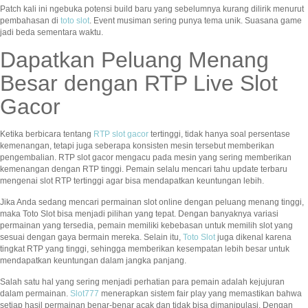
Patch kali ini ngebuka potensi build baru yang sebelumnya kurang dilirik menurut
pembahasan di
toto slot
. Event musiman sering punya tema unik. Suasana game
jadi beda sementara waktu.
Dapatkan Peluang Menang
Besar dengan RTP Live Slot
Gacor
Ketika berbicara tentang
RTP slot gacor
tertinggi, tidak hanya soal persentase
kemenangan, tetapi juga seberapa konsisten mesin tersebut memberikan
pengembalian. RTP slot gacor mengacu pada mesin yang sering memberikan
kemenangan dengan RTP tinggi. Pemain selalu mencari tahu update terbaru
mengenai slot RTP tertinggi agar bisa mendapatkan keuntungan lebih.
Jika Anda sedang mencari permainan slot online dengan peluang menang tinggi,
maka Toto Slot bisa menjadi pilihan yang tepat. Dengan banyaknya variasi
permainan yang tersedia, pemain memiliki kebebasan untuk memilih slot yang
sesuai dengan gaya bermain mereka. Selain itu,
Toto Slot
juga dikenal karena
tingkat RTP yang tinggi, sehingga memberikan kesempatan lebih besar untuk
mendapatkan keuntungan dalam jangka panjang.
Salah satu hal yang sering menjadi perhatian para pemain adalah kejujuran
dalam permainan.
Slot777
menerapkan sistem fair play yang memastikan bahwa
setiap hasil permainan benar-benar acak dan tidak bisa dimanipulasi. Dengan